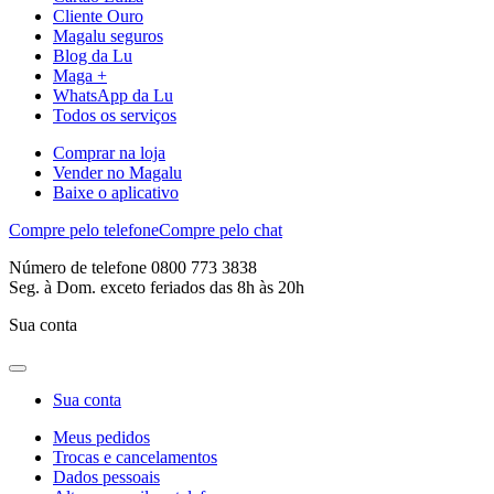
Cliente Ouro
Magalu seguros
Blog da Lu
Maga +
WhatsApp da Lu
Todos os serviços
Comprar na loja
Vender no Magalu
Baixe o aplicativo
Compre pelo telefone
Compre pelo chat
Número de telefone 0800 773 3838
Seg. à Dom. exceto feriados das 8h às 20h
Sua conta
Sua conta
Meus pedidos
Trocas e cancelamentos
Dados pessoais