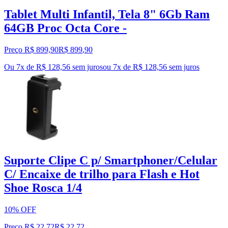
Tablet Multi Infantil, Tela 8" 6Gb Ram
64GB Proc Octa Core -
Preço R$ 899,90
R$
899
,
90
Ou 7x de R$ 128,56 sem juros
ou
7
x de
R$ 128,56
sem juros
Suporte Clipe C p/ Smartphoner/Celular
C/ Encaixe de trilho para Flash e Hot
Shoe Rosca 1/4
10% OFF
Preço R$ 22,72
R$
22
,
72