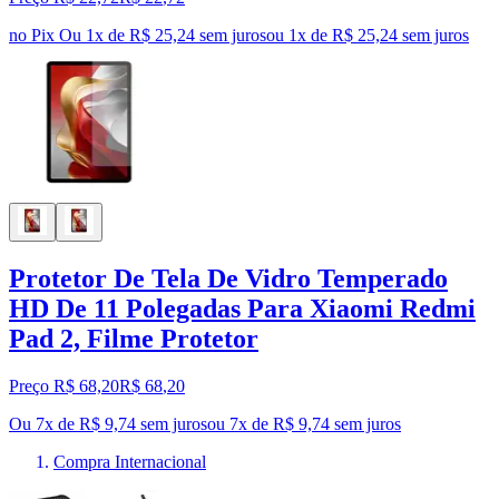
no Pix
Ou 1x de R$ 25,24 sem juros
ou
1
x de
R$ 25,24
sem juros
Protetor De Tela De Vidro Temperado
HD De 11 Polegadas Para Xiaomi Redmi
Pad 2, Filme Protetor
Preço R$ 68,20
R$
68
,
20
Ou 7x de R$ 9,74 sem juros
ou
7
x de
R$ 9,74
sem juros
Compra Internacional