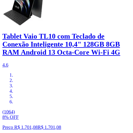
Tablet Vaio TL10 com Teclado de
Conexão Inteligente 10,4" 128GB 8GB
RAM Android 13 Octa-Core Wi-Fi 4G
4.6
(1064)
8% OFF
Preço R$ 1.701,08
R$
1.701
,
08