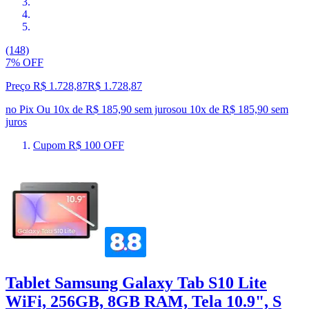
(148)
7% OFF
Preço R$ 1.728,87
R$
1.728
,
87
no Pix
Ou 10x de R$ 185,90 sem juros
ou
10
x de
R$ 185,90
sem
juros
Cupom R$ 100 OFF
Tablet Samsung Galaxy Tab S10 Lite
WiFi, 256GB, 8GB RAM, Tela 10.9", S