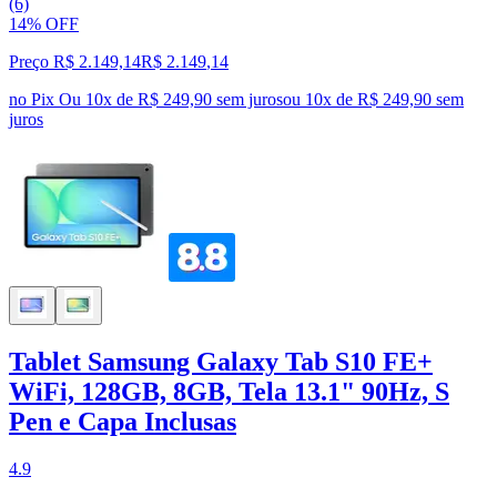
(6)
14% OFF
Preço R$ 2.149,14
R$
2.149
,
14
no Pix
Ou 10x de R$ 249,90 sem juros
ou
10
x de
R$ 249,90
sem
juros
Tablet Samsung Galaxy Tab S10 FE+
WiFi, 128GB, 8GB, Tela 13.1" 90Hz, S
Pen e Capa Inclusas
4.9