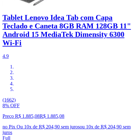
Tablet Lenovo Idea Tab com Capa
Teclado e Caneta 8GB RAM 128GB 11"
Android 15 MediaTek Dimensity 6300
Wi-Fi
4.9
(1662)
8% OFF
Preço R$ 1.885,08
R$
1.885
,
08
no Pix
Ou 10x de R$ 204,90 sem juros
ou
10
x de
R$ 204,90
sem
juros
Full