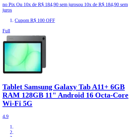
no Pix
Ou 10x de R$ 184,90 sem juros
ou
10
x de
R$ 184,90
sem
juros
Cupom R$ 100 OFF
Full
Tablet Samsung Galaxy Tab A11+ 6GB
RAM 128GB 11" Android 16 Octa-Core
Wi-Fi 5G
4.9