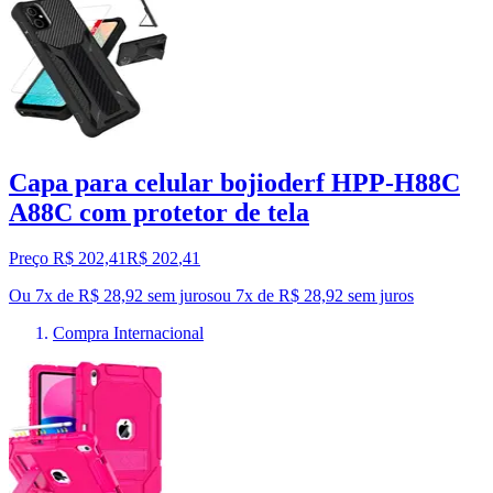
Capa para celular bojioderf HPP-H88C
A88C com protetor de tela
Preço R$ 202,41
R$
202
,
41
Ou 7x de R$ 28,92 sem juros
ou
7
x de
R$ 28,92
sem juros
Compra Internacional