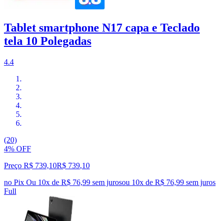
Tablet smartphone N17 capa e Teclado
tela 10 Polegadas
4.4
(20)
4% OFF
Preço R$ 739,10
R$
739
,
10
no Pix
Ou 10x de R$ 76,99 sem juros
ou
10
x de
R$ 76,99
sem juros
Full