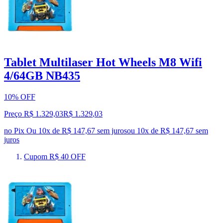
Tablet Multilaser Hot Wheels M8 Wifi
4/64GB NB435
10% OFF
Preço R$ 1.329,03
R$
1.329
,
03
no Pix
Ou 10x de R$ 147,67 sem juros
ou
10
x de
R$ 147,67
sem
juros
Cupom R$ 40 OFF