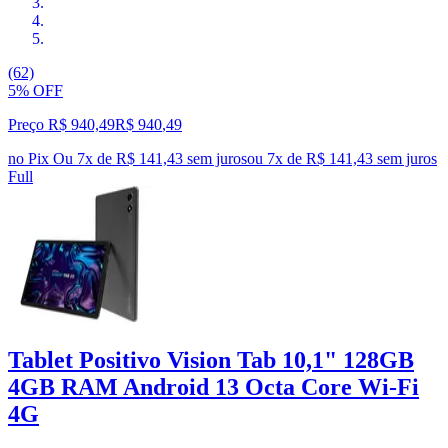
(62)
5% OFF
Preço R$ 940,49
R$
940
,
49
no Pix
Ou 7x de R$ 141,43 sem juros
ou
7
x de
R$ 141,43
sem juros
Full
Tablet Positivo Vision Tab 10,1" 128GB
4GB RAM Android 13 Octa Core Wi-Fi
4G