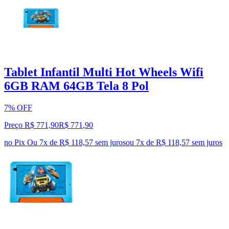
Tablet Infantil Multi Hot Wheels Wifi
6GB RAM 64GB Tela 8 Pol
7% OFF
Preço R$ 771,90
R$
771
,
90
no Pix
Ou 7x de R$ 118,57 sem juros
ou
7
x de
R$ 118,57
sem juros