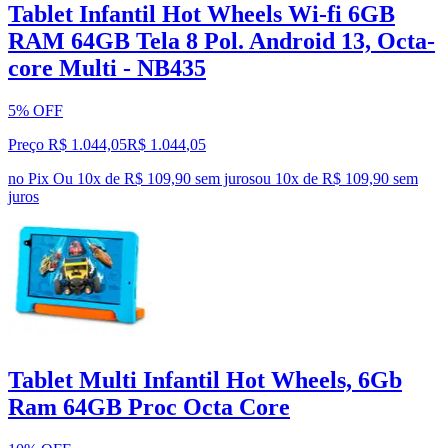
Tablet Infantil Hot Wheels Wi-fi 6GB
RAM 64GB Tela 8 Pol. Android 13, Octa-
core Multi - NB435
5% OFF
Preço R$ 1.044,05
R$
1.044
,
05
no Pix
Ou 10x de R$ 109,90 sem juros
ou
10
x de
R$ 109,90
sem
juros
Tablet Multi Infantil Hot Wheels, 6Gb
Ram 64GB Proc Octa Core