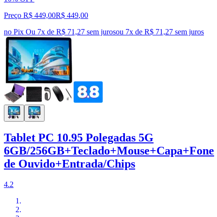
Preço R$ 449,00
R$
449
,
00
no Pix
Ou 7x de R$ 71,27 sem juros
ou
7
x de
R$ 71,27
sem juros
Tablet PC 10.95 Polegadas 5G
6GB/256GB+Teclado+Mouse+Capa+Fone
de Ouvido+Entrada/Chips
4.2