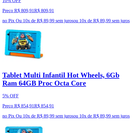
10% OFF
Preço R$ 809,91
R$
809
,
91
no Pix
Ou 10x de R$ 89,99 sem juros
ou
10
x de
R$ 89,99
sem juros
Tablet Multi Infantil Hot Wheels, 6Gb
Ram 64GB Proc Octa Core
5% OFF
Preço R$ 854,91
R$
854
,
91
no Pix
Ou 10x de R$ 89,99 sem juros
ou
10
x de
R$ 89,99
sem juros