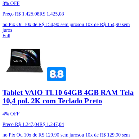
8% OFF
Preço R$ 1.425,08
R$
1.425
,
08
no Pix
Ou 10x de R$ 154,90 sem juros
ou
10
x de
R$ 154,90
sem
juros
Full
Tablet VAIO TL10 64GB 4GB RAM Tela
10,4 pol. 2K com Teclado Preto
4% OFF
Preço R$ 1.247,04
R$
1.247
,
04
no Pix
Ou 10x de R$ 129,90 sem juros
ou
10
x de
R$ 129,90
sem