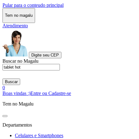
Pular para o conteudo principal
Tem no magalu
Atendimento
Digite seu CEP
Buscar no Magalu
Buscar
0
Boas vindas :)
Entre ou Cadastre-se
Tem no Magalu
Departamentos
Celulares e Smartphones