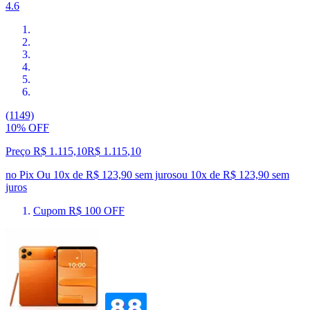
4.6
(1149)
10% OFF
Preço R$ 1.115,10
R$
1.115
,
10
no Pix
Ou 10x de R$ 123,90 sem juros
ou
10
x de
R$ 123,90
sem
juros
Cupom R$ 100 OFF