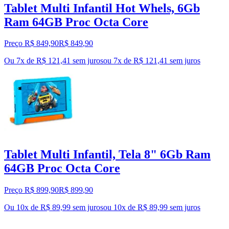
Tablet Multi Infantil Hot Whels, 6Gb
Ram 64GB Proc Octa Core
Preço R$ 849,90
R$
849
,
90
Ou 7x de R$ 121,41 sem juros
ou
7
x de
R$ 121,41
sem juros
Tablet Multi Infantil, Tela 8" 6Gb Ram
64GB Proc Octa Core
Preço R$ 899,90
R$
899
,
90
Ou 10x de R$ 89,99 sem juros
ou
10
x de
R$ 89,99
sem juros