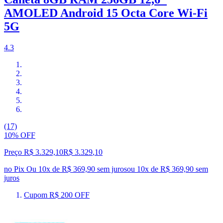
AMOLED Android 15 Octa Core Wi-Fi
5G
4.3
(17)
10% OFF
Preço R$ 3.329,10
R$
3.329
,
10
no Pix
Ou 10x de R$ 369,90 sem juros
ou
10
x de
R$ 369,90
sem
juros
Cupom R$ 200 OFF