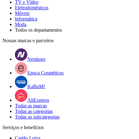
TV e Vídeo
Eletrodomésticos
Móveis
Informática
Moda
Todos os departamentos
Nossas marcas e parceiros
Netshoes
Epoca Cosméticos
KaBuM!
AliExpress
Todas as marcas
Todas as categorias
Todas as subcategorias
Serviços e benefícios
Cartão Luiza