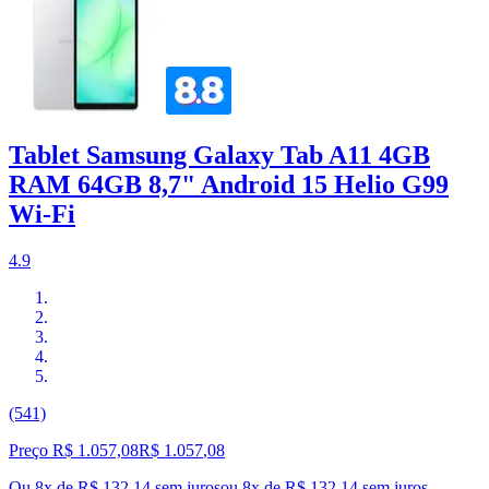
Tablet Samsung Galaxy Tab A11 4GB
RAM 64GB 8,7" Android 15 Helio G99
Wi-Fi
4.9
(541)
Preço R$ 1.057,08
R$
1.057
,
08
Ou 8x de R$ 132,14 sem juros
ou
8
x de
R$ 132,14
sem juros