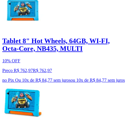
Tablet 8" Hot Wheels, 64GB, WI-FI,
Octa-Core, NB435, MULTI
10% OFF
Preço R$ 762,97
R$
762
,
97
no Pix
Ou 10x de R$ 84,77 sem juros
ou
10
x de
R$ 84,77
sem juros