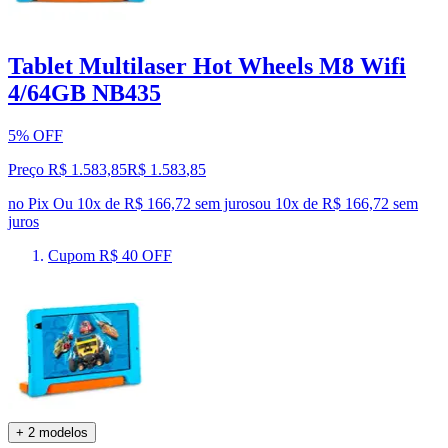
Tablet Multilaser Hot Wheels M8 Wifi
4/64GB NB435
5% OFF
Preço R$ 1.583,85
R$
1.583
,
85
no Pix
Ou 10x de R$ 166,72 sem juros
ou
10
x de
R$ 166,72
sem
juros
Cupom R$ 40 OFF
+ 2 modelos