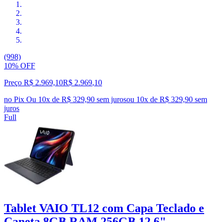
(998)
10% OFF
Preço R$ 2.969,10
R$
2.969
,
10
no Pix
Ou 10x de R$ 329,90 sem juros
ou
10
x de
R$ 329,90
sem
juros
Full
Tablet VAIO TL12 com Capa Teclado e
Caneta 8GB RAM 256GB 12,6"