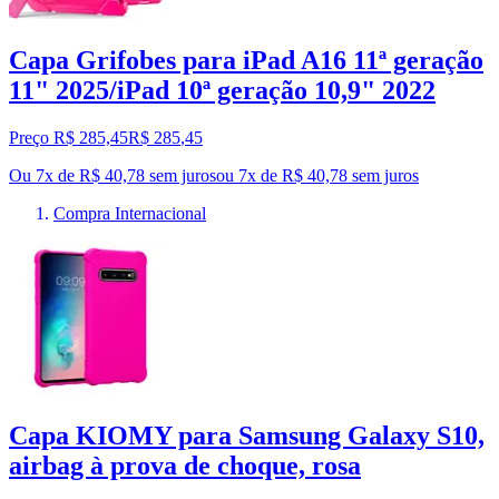
Capa Grifobes para iPad A16 11ª geração
11" 2025/iPad 10ª geração 10,9" 2022
Preço R$ 285,45
R$
285
,
45
Ou 7x de R$ 40,78 sem juros
ou
7
x de
R$ 40,78
sem juros
Compra Internacional
Capa KIOMY para Samsung Galaxy S10,
airbag à prova de choque, rosa