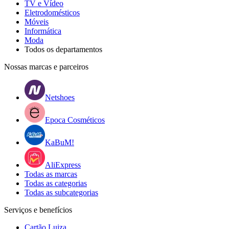
TV e Vídeo
Eletrodomésticos
Móveis
Informática
Moda
Todos os departamentos
Nossas marcas e parceiros
Netshoes
Epoca Cosméticos
KaBuM!
AliExpress
Todas as marcas
Todas as categorias
Todas as subcategorias
Serviços e benefícios
Cartão Luiza