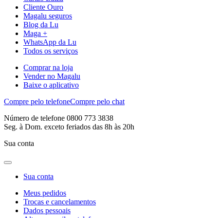
Cliente Ouro
Magalu seguros
Blog da Lu
Maga +
WhatsApp da Lu
Todos os serviços
Comprar na loja
Vender no Magalu
Baixe o aplicativo
Compre pelo telefone
Compre pelo chat
Número de telefone 0800 773 3838
Seg. à Dom. exceto feriados das 8h às 20h
Sua conta
Sua conta
Meus pedidos
Trocas e cancelamentos
Dados pessoais