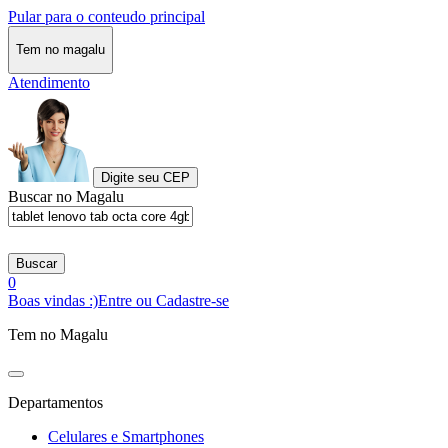
Pular para o conteudo principal
Tem no magalu
Atendimento
Digite seu CEP
Buscar no Magalu
Buscar
0
Boas vindas :)
Entre ou Cadastre-se
Tem no Magalu
Departamentos
Celulares e Smartphones