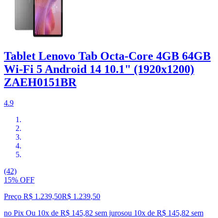
Tablet Lenovo Tab Octa-Core 4GB 64GB
Wi-Fi 5 Android 14 10.1" (1920x1200)
ZAEH0151BR
4.9
(42)
15% OFF
Preço R$ 1.239,50
R$
1.239
,
50
no Pix
Ou 10x de R$ 145,82 sem juros
ou
10
x de
R$ 145,82
sem