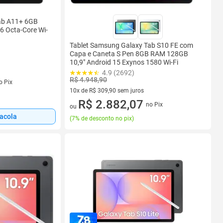
ab A11+ 6GB
6 Octa-Core Wi-
Tablet Samsung Galaxy Tab S10 FE com
Capa e Caneta S Pen 8GB RAM 128GB
10,9" Android 15 Exynos 1580 Wi-Fi
4.9 (2692)
s
R$ 4.948,90
o Pix
10x de R$ 309,90 sem juros
10 vez de R$ 309,90 sem juros
R$ 2.882,07
no Pix
ou
sacola
(
7% de desconto no pix
)