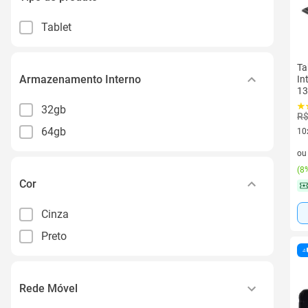
Tablet
Ta
Armazenamento Interno
In
13
32gb
R$
64gb
10
10 
o
(
8%
Cor
Cinza
Preto
Rede Móvel