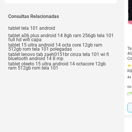
4g
Consultas Relacionadas
tablet tela 101 android
tablet a06 plus android 14 8gb ram 256gb tela 101
full hd wifi capa
tablet 15 ultra android 14 octa core 12gb ram
Ta
512gb rom tela 101 polegadas
4G
tablet lenovo tab zaeh0151br cinza tela 101 wi fi
bluetooth android 14 8 mp
Co
tablet oteeto 15 ultra android 14 octacore 12gb
ram 512gb rom tela 101
R$
4x
4 v
o
(
7%