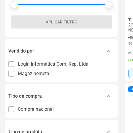
Ta
APLICAR FILTRO
2G
NB
R$
10
10 
Vendido por
o
(
7%
Login Informática Com. Rep. Ltda
Magazinemeta
Tipo de compra
Compra nacional
Tipo de produto