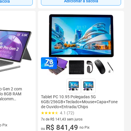
Adicionar à sacola
sacola
ro Gen 2 com
ado 8GB RAM
Tablet PC 10.95 Polegadas 5G
ualcomm
6GB/256GB+Teclado+Mouse+Capa+Fone
de Ouvido+Entrada/Chips
4.1 (72)
7x de R$ 141,43 sem juros
s
o Pix
7 vez de R$ 141,43 sem juros
R$ 841,49
no Pix
ou