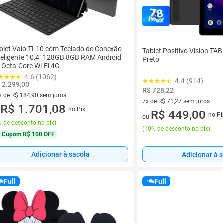
blet Vaio TL10 com Teclado de Conexão
Tablet Positivo Vision TA
teligente 10,4" 128GB 8GB RAM Android
Preto
 Octa-Core Wi-Fi 4G
4.6 (1062)
4.4 (914)
 2.299,00
R$ 728,22
x de R$ 184,90 sem juros
7x de R$ 71,27 sem juros
vez de R$ 184,90 sem juros
R$ 1.701,08
no Pix
u
7 vez de R$ 71,27 sem juros
R$ 449,00
no Pi
ou
 de desconto no pix
)
(
10% de desconto no pix
)
Cupom
R$ 100 OFF
Adicionar à sacola
Adicionar à 
Full
Full