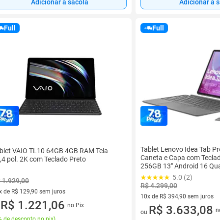
Adicionar à sacola
Adicionar à 
Full
Full
Tablet Lenovo Idea Tab P
blet VAIO TL10 64GB 4GB RAM Tela
Caneta e Capa com Tecl
,4 pol. 2K com Teclado Preto
256GB 13" Android 16 Q
Snapdragon 8s Wi-Fi
5.0 (2)
 1.929,00
R$ 4.299,00
x de R$ 129,90 sem juros
10x de R$ 394,90 sem juros
vez de R$ 129,90 sem juros
R$ 1.221,06
no Pix
10 vez de R$ 394,90 sem juro
R$ 3.633,08
u
n
ou
 de desconto no pix
)