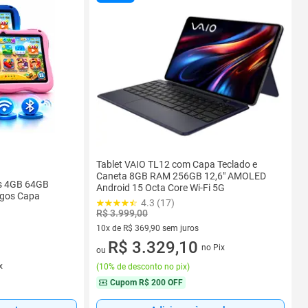
Tablet VAIO TL12 com Capa Teclado e
Caneta 8GB RAM 256GB 12,6" AMOLED
as 4GB 64GB
Android 15 Octa Core Wi-Fi 5G
ogos Capa
4.3 (17)
R$ 3.999,00
10x de R$ 369,90 sem juros
10 vez de R$ 369,90 sem juros
R$ 3.329,10
no Pix
ou
x
(
10% de desconto no pix
)
Cupom
R$ 200 OFF