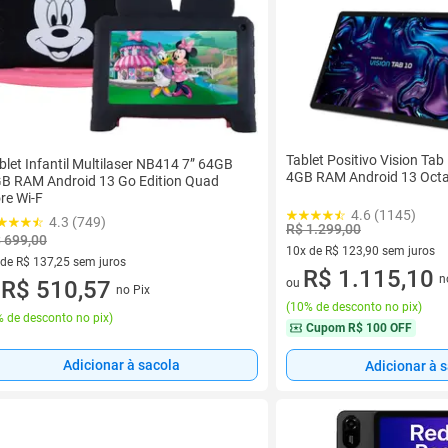
Tablet Positivo Vision Ta
blet Infantil Multilaser NB414 7” 64GB
4GB RAM Android 13 Octa
B RAM Android 13 Go Edition Quad
re Wi-F
4.6 (1145)
4.3 (749)
R$ 1.299,00
 699,00
10x de R$ 123,90 sem juros
 de R$ 137,25 sem juros
10 vez de R$ 123,90 sem juro
R$ 1.115,10
n
ez de R$ 137,25 sem juros
R$ 510,57
ou
no Pix
u
(
10% de desconto no pix
)
 de desconto no pix
)
Cupom
R$ 100 OFF
Adicionar à sacola
Adicionar à 