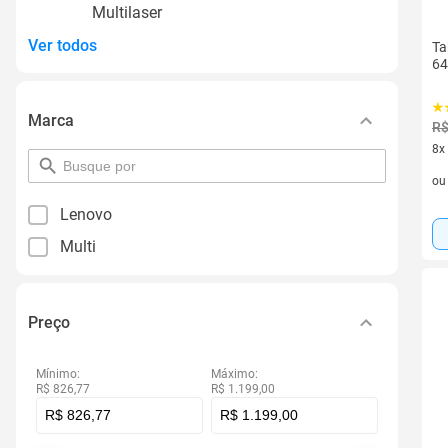
Multilaser
Ver todos
Ta
64
Marca
R$
8x
pesquisar
8 v
por
o
filtro
Lenovo
Multi
Preço
Mínimo:
Máximo:
R$ 826,77
R$ 1.199,00