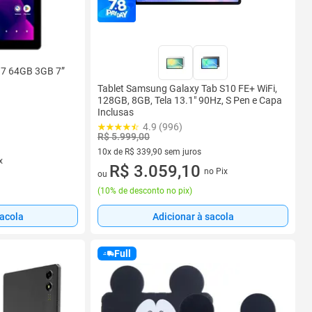
B 7 64GB 3GB 7”
Tablet Samsung Galaxy Tab S10 FE+ WiFi,
128GB, 8GB, Tela 13.1" 90Hz, S Pen e Capa
Inclusas
4.9 (996)
R$ 5.999,00
10x de R$ 339,90 sem juros
x
10 vez de R$ 339,90 sem juros
R$ 3.059,10
no Pix
ou
(
10% de desconto no pix
)
sacola
Adicionar à sacola
Full