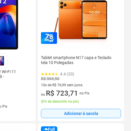
Tablet smartphone N17 capa e Teclado
tela 10 Polegadas
 Wi-Fi 11
4.4 (20)
 -
R$ 969,90
10x de R$ 76,99 sem juros
10 vez de R$ 76,99 sem juros
R$ 723,71
no Pix
ou
(
6% de desconto no pix
)
s
o Pix
Adicionar à sacola
Full