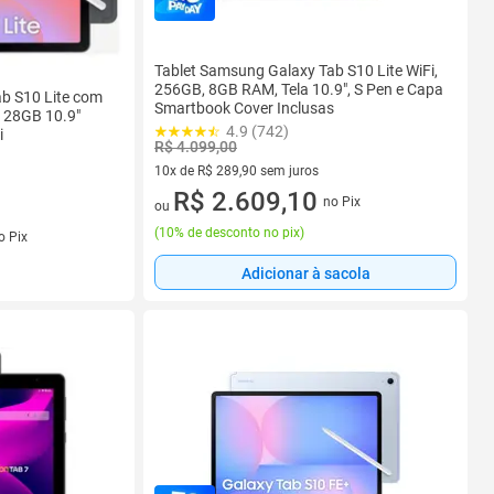
Tablet Samsung Galaxy Tab S10 Lite WiFi,
256GB, 8GB RAM, Tela 10.9", S Pen e Capa
b S10 Lite com
Smartbook Cover Inclusas
128GB 10.9"
4.9 (742)
i
R$ 4.099,00
10x de R$ 289,90 sem juros
10 vez de R$ 289,90 sem juros
R$ 2.609,10
no Pix
ou
s
(
10% de desconto no pix
)
o Pix
Adicionar à sacola