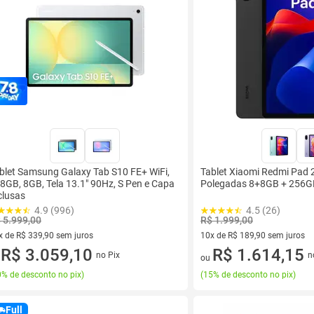
blet Samsung Galaxy Tab S10 FE+ WiFi,
Tablet Xiaomi Redmi Pad 2
8GB, 8GB, Tela 13.1" 90Hz, S Pen e Capa
Polegadas 8+8GB + 256GB
clusas
4.9 (996)
4.5 (26)
 5.999,00
R$ 1.999,00
x de R$ 339,90 sem juros
10x de R$ 189,90 sem juros
vez de R$ 339,90 sem juros
R$ 3.059,10
10 vez de R$ 189,90 sem juro
R$ 1.614,15
no Pix
n
u
ou
% de desconto no pix
)
(
15% de desconto no pix
)
Full