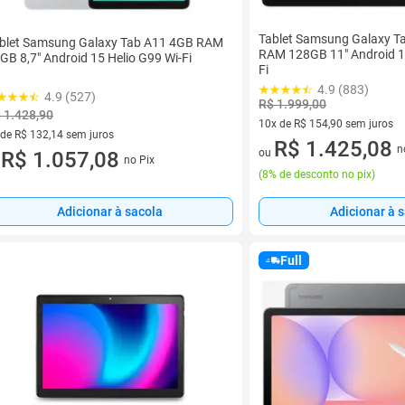
Tablet Samsung Galaxy T
blet Samsung Galaxy Tab A11 4GB RAM
RAM 128GB 11" Android 1
GB 8,7" Android 15 Helio G99 Wi-Fi
Fi
4.9 (883)
4.9 (527)
R$ 1.999,00
 1.428,90
10x de R$ 154,90 sem juros
 de R$ 132,14 sem juros
10 vez de R$ 154,90 sem juro
R$ 1.425,08
n
ou
ez de R$ 132,14 sem juros
R$ 1.057,08
no Pix
u
(
8% de desconto no pix
)
Adicionar à sacola
Adicionar à 
Full