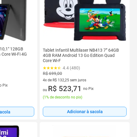
b 10,1" 128GB
Tablet Infantil Multilaser NB413 7” 64GB
 Core Wi-Fi 4G
4GB RAM Android 13 Go Edition Quad
Core Wi-F
4.4 (480)
R$ 699,00
4x de R$ 132,25 sem juros
s
o Pix
4 vez de R$ 132,25 sem juros
R$ 523,71
no Pix
ou
(
1% de desconto no pix
)
Adicionar à sacola
sacola