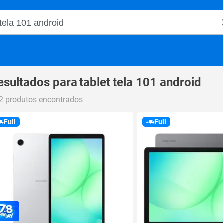
o Magalu
esultados para
tablet tela 101 android
2 produtos encontrados
Full
Full