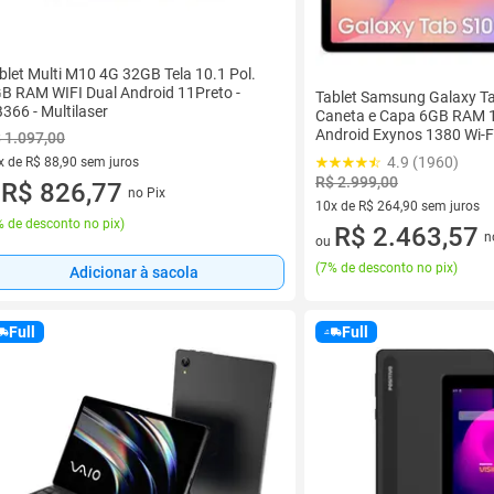
blet Multi M10 4G 32GB Tela 10.1 Pol.
B RAM WIFI Dual Android 11Preto -
Tablet Samsung Galaxy Ta
366 - Multilaser
Caneta e Capa 6GB RAM 
Android Exynos 1380 Wi-F
 1.097,00
4.9 (1960)
x de R$ 88,90 sem juros
R$ 2.999,00
vez de R$ 88,90 sem juros
R$ 826,77
no Pix
u
10x de R$ 264,90 sem juros
 de desconto no pix
)
10 vez de R$ 264,90 sem juro
R$ 2.463,57
n
ou
(
7% de desconto no pix
)
Adicionar à sacola
Full
Full