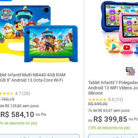
blet Infantil Multi NB440 4GB RAM
GB 8" Android 13 Octa-Core Wi-Fi
Tablet Infantil 7 Polegad
Android 13 WiFi Vídeos J
Silicone
4.7 (26)
 760,10
5.0 (12)
R$ 699,00
 de R$ 129,80 sem juros
7x de R$ 63,47 sem juros
ez de R$ 129,80 sem juros
R$ 584,10
no Pix
u
7 vez de R$ 63,47 sem juros
R$ 399,85
no Pi
ou
% de desconto no pix
)
(
10% de desconto no pix
)