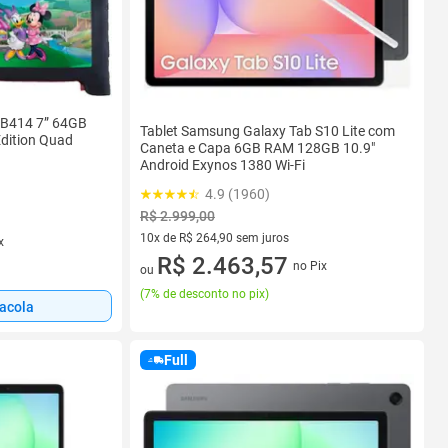
 NB414 7” 64GB
Tablet Samsung Galaxy Tab S10 Lite com
dition Quad
Caneta e Capa 6GB RAM 128GB 10.9"
Android Exynos 1380 Wi-Fi
4.9 (1960)
R$ 2.999,00
10x de R$ 264,90 sem juros
x
10 vez de R$ 264,90 sem juros
R$ 2.463,57
no Pix
ou
(
7% de desconto no pix
)
sacola
Full