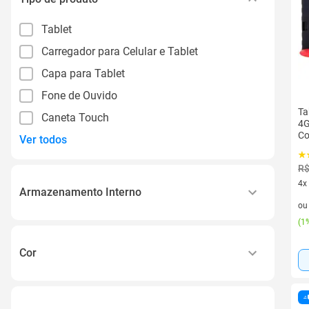
Tablet
Carregador para Celular e Tablet
Capa para Tablet
Fone de Ouvido
Ta
Caneta Touch
4G
Co
Ver todos
R$
4x
Armazenamento Interno
4 v
o
8gb
(
1%
16gb
Cor
32gb
Amarelo
64gb
Azul