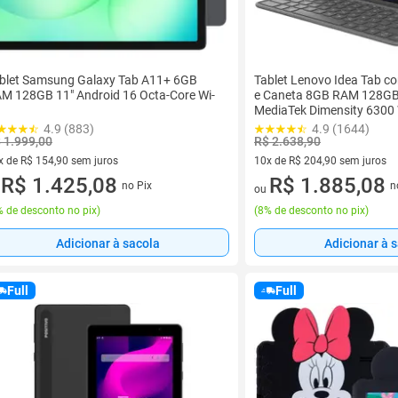
blet Samsung Galaxy Tab A11+ 6GB
Tablet Lenovo Idea Tab c
M 128GB 11" Android 16 Octa-Core Wi-
e Caneta 8GB RAM 128GB 
MediaTek Dimensity 6300 
4.9 (883)
4.9 (1644)
 1.999,00
R$ 2.638,90
x de R$ 154,90 sem juros
10x de R$ 204,90 sem juros
vez de R$ 154,90 sem juros
R$ 1.425,08
10 vez de R$ 204,90 sem juro
R$ 1.885,08
no Pix
n
u
ou
 de desconto no pix
)
(
8% de desconto no pix
)
Adicionar à sacola
Adicionar à 
Full
Full