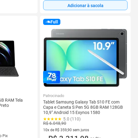
Adicionar à sacola
Full
Patrocinado
GB RAM Tela
Tablet Samsung Galaxy Tab S10 FE com
Preto
Capa e Caneta S Pen 5G 8GB RAM 128GB
10,9" Android 15 Exynos 1580
5.0 (110)
R$ 6.048,90
10x de R$ 359,90 sem juros
s
o Pix
10 vez de R$ 359,90 sem juros