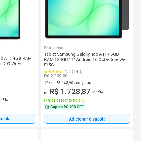
Patrocinado
Tablet Samsung Galaxy Tab A11+ 6GB
Tab A11 4GB RAM
RAM 128GB 11" Android 16 Octa-Core Wi-
o G99 Wi-Fi
Fi 5G
4.9 (148)
R$ 2.299,00
10x de R$ 185,90 sem juros
10 vez de R$ 185,90 sem juros
R$ 1.728,87
no Pix
ou
o Pix
(
7% de desconto no pix
)
Cupom
R$ 100 OFF
sacola
Adicionar à sacola