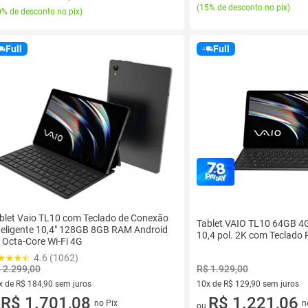
(
15% de desconto no pix
)
% de desconto no pix
)
Full
Full
blet Vaio TL10 com Teclado de Conexão
Tablet VAIO TL10 64GB 4
teligente 10,4" 128GB 8GB RAM Android
10,4 pol. 2K com Teclado 
 Octa-Core Wi-Fi 4G
4.6 (1062)
R$ 1.929,00
 2.299,00
10x de R$ 129,90 sem juros
x de R$ 184,90 sem juros
10 vez de R$ 129,90 sem juro
R$ 1.221,06
vez de R$ 184,90 sem juros
R$ 1.701,08
n
no Pix
ou
u