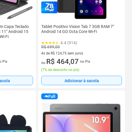
om Capa Teclado
Tablet Positivo Vision Tab 7 3GB RAM 7"
11" Android 15
Android 14 GO Octa Core Wi-Fi
Wi-Fi
4.4 (914)
R$ 699,00
4x de R$ 124,75 sem juros
s
4 vez de R$ 124,75 sem juros
R$ 464,07
o Pix
no Pix
ou
(
7% de desconto no pix
)
sacola
Adicionar à sacola
Full