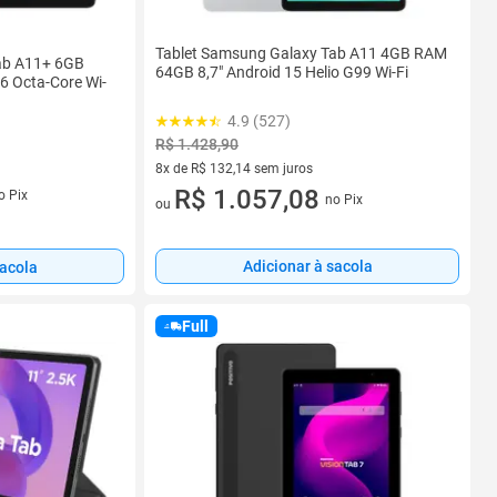
Tablet Samsung Galaxy Tab A11 4GB RAM
ab A11+ 6GB
64GB 8,7" Android 15 Helio G99 Wi-Fi
6 Octa-Core Wi-
4.9 (527)
R$ 1.428,90
8x de R$ 132,14 sem juros
s
8 vez de R$ 132,14 sem juros
R$ 1.057,08
o Pix
no Pix
ou
Adicionar à sacola
sacola
Full