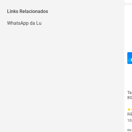
Links Relacionados
WhatsApp da Lu
Ta
8
R$
10
10 
o