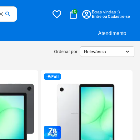
0
Boas vindas :)
Entre ou Cadastre-se
Atendimento
Ordenar por
Full