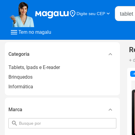
Buscar n
Digite seu CEP
Buscar
Tem no magalu
R
Categoria
+ 
Tablets, Ipads e E-reader
Brinquedos
Informática
Marca
pesquisar
por
filtro