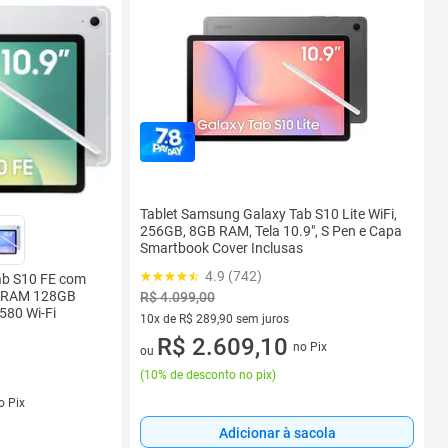
Tablet Samsung Galaxy Tab S10 Lite WiFi,
256GB, 8GB RAM, Tela 10.9", S Pen e Capa
Smartbook Cover Inclusas
4.9 (742)
ab S10 FE com
B RAM 128GB
R$ 4.099,00
580 Wi-Fi
10x de R$ 289,90 sem juros
10 vez de R$ 289,90 sem juros
R$ 2.609,10
no Pix
ou
(
10% de desconto no pix
)
s
o Pix
Adicionar à sacola