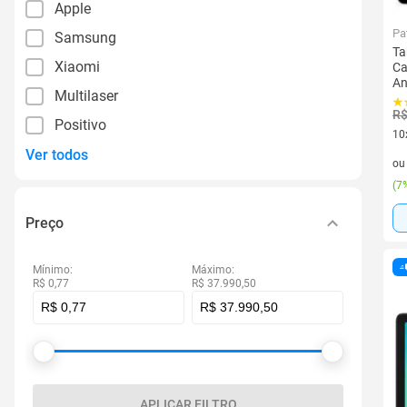
Apple
Pa
Samsung
Ta
Xiaomi
Ca
An
Multilaser
R$
Positivo
10
Ver todos
10 
o
(
7%
Preço
Mínimo:
Máximo:
R$ 0,77
R$ 37.990,50
APLICAR FILTRO