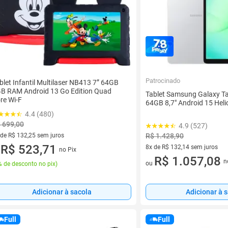
Patrocinado
blet Infantil Multilaser NB413 7” 64GB
B RAM Android 13 Go Edition Quad
Tablet Samsung Galaxy 
re Wi-F
64GB 8,7" Android 15 Heli
4.4 (480)
 699,00
4.9 (527)
 de R$ 132,25 sem juros
R$ 1.428,90
ez de R$ 132,25 sem juros
R$ 523,71
8x de R$ 132,14 sem juros
no Pix
u
8 vez de R$ 132,14 sem juros
R$ 1.057,08
n
ou
 de desconto no pix
)
Adicionar à 
Adicionar à sacola
Full
Full