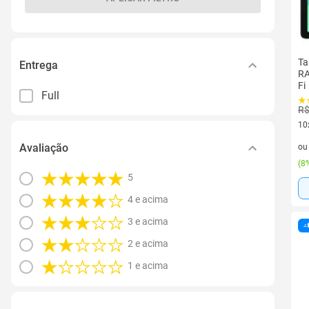
Ta
Entrega
RA
Fi
Full
R$
10
10 
Avaliação
o
(
8%
5
4 e acima
3 e acima
2 e acima
1 e acima