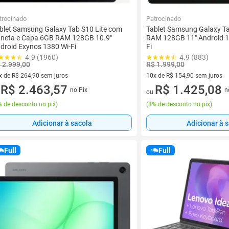
trocinado
Patrocinado
blet Samsung Galaxy Tab S10 Lite com
Tablet Samsung Galaxy T
neta e Capa 6GB RAM 128GB 10.9"
RAM 128GB 11" Android 1
droid Exynos 1380 Wi-Fi
Fi
4.9 (1960)
4.9 (883)
 2.999,00
R$ 1.999,00
x de R$ 264,90 sem juros
10x de R$ 154,90 sem juros
vez de R$ 264,90 sem juros
R$ 2.463,57
10 vez de R$ 154,90 sem juro
R$ 1.425,08
no Pix
n
u
ou
 de desconto no pix
)
(
8% de desconto no pix
)
Adicionar à sacola
Adicionar à 
Full
Full