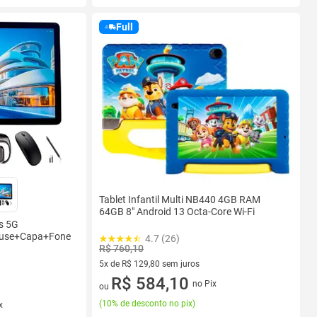
Full
Tablet Infantil Multi NB440 4GB RAM
64GB 8" Android 13 Octa-Core Wi-Fi
s 5G
use+Capa+Fone
4.7 (26)
R$ 760,10
5x de R$ 129,80 sem juros
5 vez de R$ 129,80 sem juros
R$ 584,10
no Pix
ou
(
10% de desconto no pix
)
x