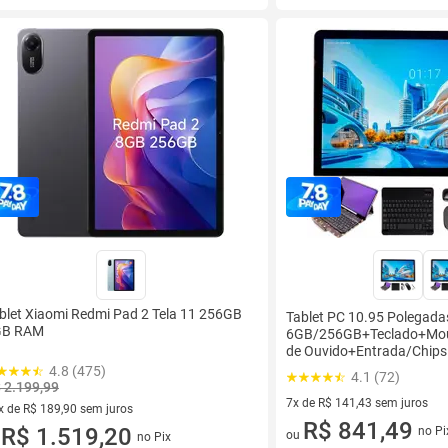
blet Xiaomi Redmi Pad 2 Tela 11 256GB
Tablet PC 10.95 Polegada
GB RAM
6GB/256GB+Teclado+Mo
de Ouvido+Entrada/Chips
4.8 (475)
4.1 (72)
 2.199,99
7x de R$ 141,43 sem juros
x de R$ 189,90 sem juros
7 vez de R$ 141,43 sem juros
R$ 841,49
vez de R$ 189,90 sem juros
R$ 1.519,20
no Pi
ou
no Pix
u