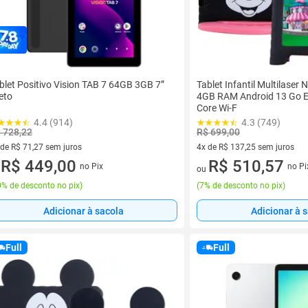
blet Positivo Vision TAB 7 64GB 3GB 7”
Tablet Infantil Multilaser
eto
4GB RAM Android 13 Go E
Core Wi-F
4.4 (914)
4.3 (749)
 728,22
R$ 699,00
 de R$ 71,27 sem juros
4x de R$ 137,25 sem juros
ez de R$ 71,27 sem juros
R$ 449,00
4 vez de R$ 137,25 sem juros
R$ 510,57
no Pix
no Pi
u
ou
% de desconto no pix
)
(
7% de desconto no pix
)
Adicionar à sacola
Adicionar à 
Full
Full