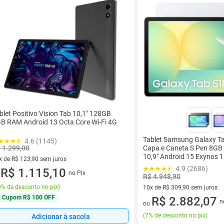
blet Positivo Vision Tab 10,1" 128GB
B RAM Android 13 Octa Core Wi-Fi 4G
Tablet Samsung Galaxy T
4.6 (1145)
 1.299,00
Capa e Caneta S Pen 8G
10,9" Android 15 Exynos 1
x de R$ 123,90 sem juros
4.9 (2686)
vez de R$ 123,90 sem juros
R$ 1.115,10
no Pix
u
R$ 4.948,90
% de desconto no pix
)
10x de R$ 309,90 sem juros
Cupom
R$ 100 OFF
10 vez de R$ 309,90 sem juro
R$ 2.882,07
n
ou
(
7% de desconto no pix
)
Adicionar à sacola