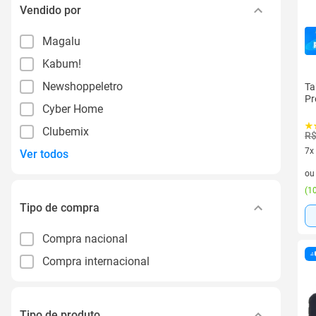
Vendido por
Magalu
Kabum!
Newshoppeletro
Ta
Pr
Cyber Home
Clubemix
R$
7x
Ver todos
7 v
o
(
10
Tipo de compra
Compra nacional
Compra internacional
Tipo de produto