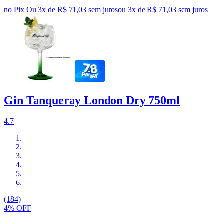
no Pix
Ou 3x de R$ 71,03 sem juros
ou
3
x de
R$ 71,03
sem juros
Gin Tanqueray London Dry 750ml
4.7
(184)
4% OFF