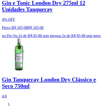
Gin e Tonic London Dry 275ml 12
Unidades Tanqueray
4% OFF
Preço R$ 165,08
R$
165
,
08
no Pix
Ou 2x de R$ 85,98 sem juros
ou
2
x de
R$ 85,98
sem juros
Gin Tanqueray London Dry Clássico e
Seco 750ml
4.8