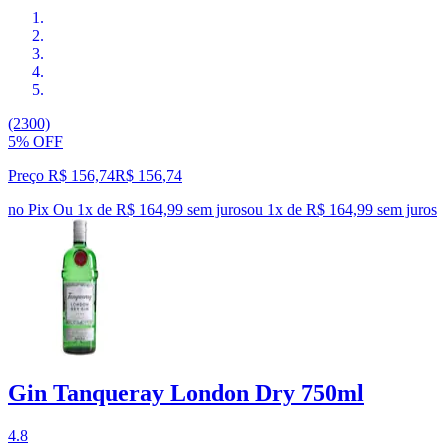
(2300)
5% OFF
Preço R$ 156,74
R$
156
,
74
no Pix
Ou 1x de R$ 164,99 sem juros
ou
1
x de
R$ 164,99
sem juros
Gin Tanqueray London Dry 750ml
4.8