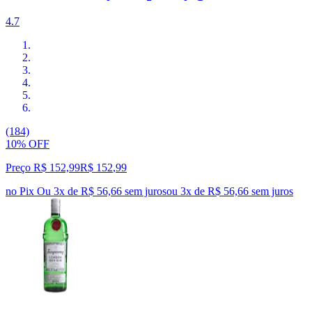
4.7
(184)
10% OFF
Preço R$ 152,99
R$
152
,
99
no Pix
Ou 3x de R$ 56,66 sem juros
ou
3
x de
R$ 56,66
sem juros