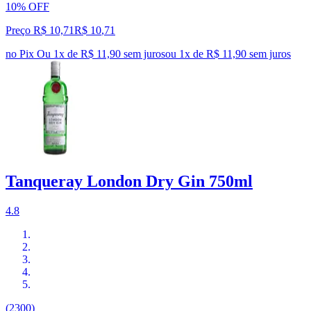
10% OFF
Preço R$ 10,71
R$
10
,
71
no Pix
Ou 1x de R$ 11,90 sem juros
ou
1
x de
R$ 11,90
sem juros
Tanqueray London Dry Gin 750ml
4.8
(2300)