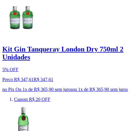
Kit Gin Tanqueray London Dry 750ml 2
Unidades
5% OFF
Preço R$ 347,61
R$
347
,
61
no Pix
Ou 1x de R$ 365,90 sem juros
ou
1
x de
R$ 365,90
sem juros
Cupom R$ 20 OFF