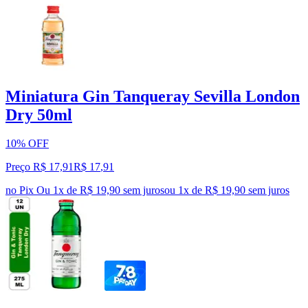
Miniatura Gin Tanqueray Sevilla London
Dry 50ml
10% OFF
Preço R$ 17,91
R$
17
,
91
no Pix
Ou 1x de R$ 19,90 sem juros
ou
1
x de
R$ 19,90
sem juros