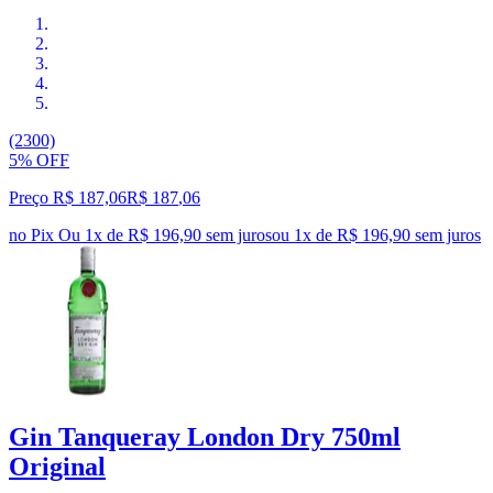
(2300)
5% OFF
Preço R$ 187,06
R$
187
,
06
no Pix
Ou 1x de R$ 196,90 sem juros
ou
1
x de
R$ 196,90
sem juros
Gin Tanqueray London Dry 750ml
Original