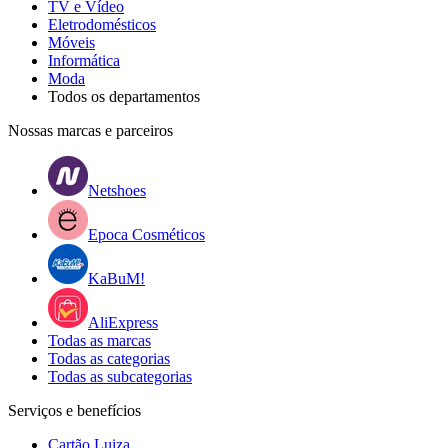
TV e Vídeo
Eletrodomésticos
Móveis
Informática
Moda
Todos os departamentos
Nossas marcas e parceiros
Netshoes
Epoca Cosméticos
KaBuM!
AliExpress
Todas as marcas
Todas as categorias
Todas as subcategorias
Serviços e benefícios
Cartão Luiza