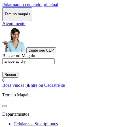
Pular para o conteudo principal
Tem no magalu
Atendimento
Digite seu CEP
Buscar no Magalu
Buscar
0
Boas vindas :)
Entre ou Cadastre-se
Tem no Magalu
Departamentos
Celulares e Smartphones