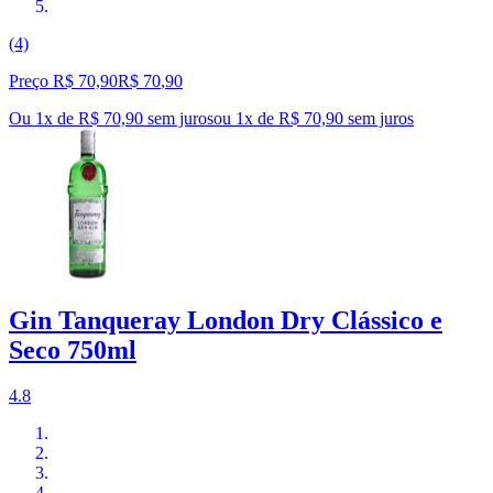
(4)
Preço R$ 70,90
R$
70
,
90
Ou 1x de R$ 70,90 sem juros
ou
1
x de
R$ 70,90
sem juros
Gin Tanqueray London Dry Clássico e
Seco 750ml
4.8