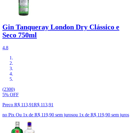
Gin Tanqueray London Dry Clássico e
Seco 750ml
4.8
(2300)
5% OFF
Preço R$ 113,91
R$
113
,
91
no Pix
Ou 1x de R$ 119,90 sem juros
ou
1
x de
R$ 119,90
sem juros