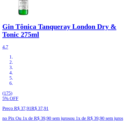
Gin Tônica Tanqueray London Dry &
Tonic 275ml
4.7
(175)
5% OFF
Preço R$ 37,91
R$
37
,
91
no Pix
Ou 1x de R$ 39,90 sem juros
ou
1
x de
R$ 39,90
sem juros