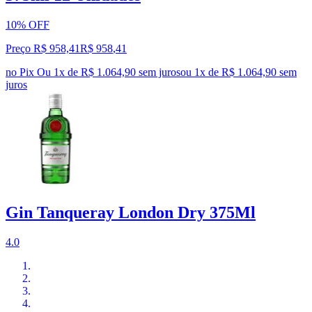
10% OFF
Preço R$ 958,41
R$
958
,
41
no Pix
Ou 1x de R$ 1.064,90 sem juros
ou
1
x de
R$ 1.064,90
sem
juros
Gin Tanqueray London Dry 375Ml
4.0