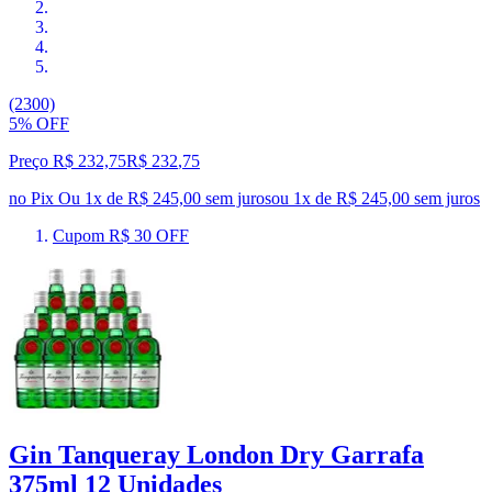
(2300)
5% OFF
Preço R$ 232,75
R$
232
,
75
no Pix
Ou 1x de R$ 245,00 sem juros
ou
1
x de
R$ 245,00
sem juros
Cupom R$ 30 OFF
Gin Tanqueray London Dry Garrafa
375ml 12 Unidades