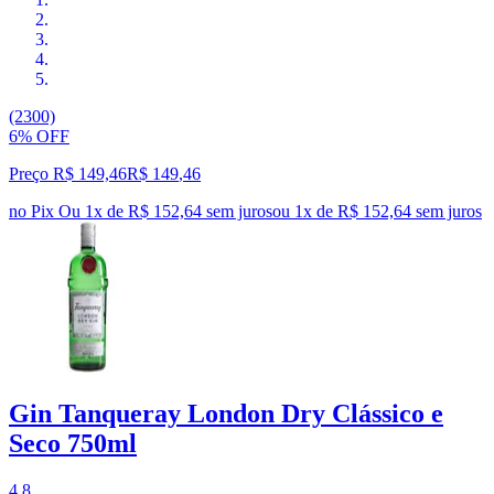
(2300)
6% OFF
Preço R$ 149,46
R$
149
,
46
no Pix
Ou 1x de R$ 152,64 sem juros
ou
1
x de
R$ 152,64
sem juros
Gin Tanqueray London Dry Clássico e
Seco 750ml
4.8