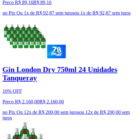
Preço R$ 89,16
R$
89
,
16
no Pix
Ou 1x de R$ 92,87 sem juros
ou
1
x de
R$ 92,87
sem juros
Gin London Dry 750ml 24 Unidades
Tanqueray
10% OFF
Preço R$ 2.160,00
R$
2.160
,
00
no Pix
Ou 12x de R$ 200,00 sem juros
ou
12
x de
R$ 200,00
sem
juros