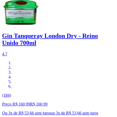
Gin Tanqueray London Dry - Reino
Unido 700ml
4.7
(184)
Preço R$ 160,99
R$
160
,
99
Ou 3x de R$ 53,66 sem juros
ou
3
x de
R$ 53,66
sem juros