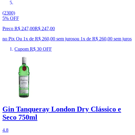
(2300)
5% OFF
Preço R$ 247,00
R$
247
,
00
no Pix
Ou 1x de R$ 260,00 sem juros
ou
1
x de
R$ 260,00
sem juros
Cupom R$ 30 OFF
Gin Tanqueray London Dry Clássico e
Seco 750ml
4.8