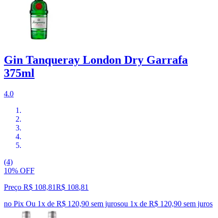
Gin Tanqueray London Dry Garrafa
375ml
4.0
(4)
10% OFF
Preço R$ 108,81
R$
108
,
81
no Pix
Ou 1x de R$ 120,90 sem juros
ou
1
x de
R$ 120,90
sem juros