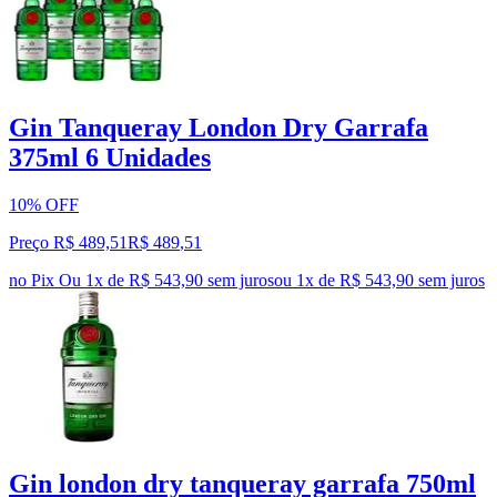
Gin Tanqueray London Dry Garrafa
375ml 6 Unidades
10% OFF
Preço R$ 489,51
R$
489
,
51
no Pix
Ou 1x de R$ 543,90 sem juros
ou
1
x de
R$ 543,90
sem juros
Gin london dry tanqueray garrafa 750ml