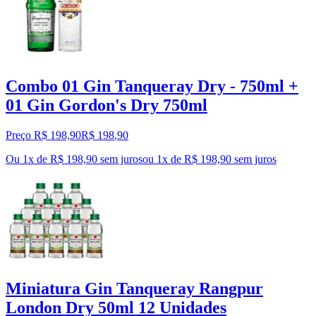
Combo 01 Gin Tanqueray Dry - 750ml +
01 Gin Gordon's Dry 750ml
Preço R$ 198,90
R$
198
,
90
Ou 1x de R$ 198,90 sem juros
ou
1
x de
R$ 198,90
sem juros
Miniatura Gin Tanqueray Rangpur
London Dry 50ml 12 Unidades