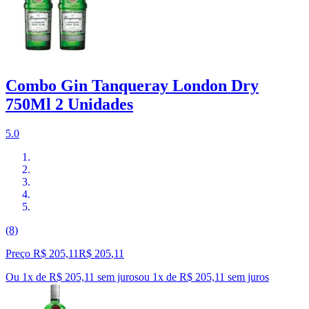
Combo Gin Tanqueray London Dry
750Ml 2 Unidades
5.0
(8)
Preço R$ 205,11
R$
205
,
11
Ou 1x de R$ 205,11 sem juros
ou
1
x de
R$ 205,11
sem juros