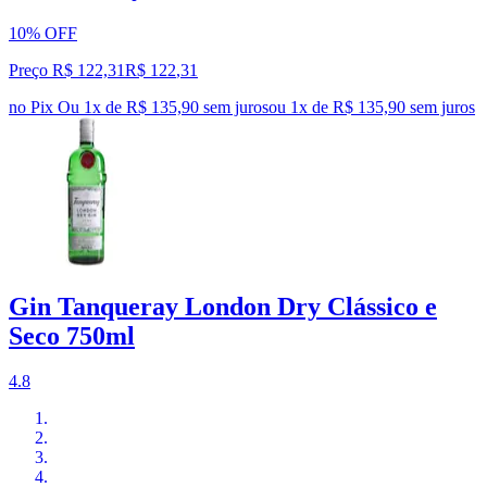
10% OFF
Preço R$ 122,31
R$
122
,
31
no Pix
Ou 1x de R$ 135,90 sem juros
ou
1
x de
R$ 135,90
sem juros
Gin Tanqueray London Dry Clássico e
Seco 750ml
4.8