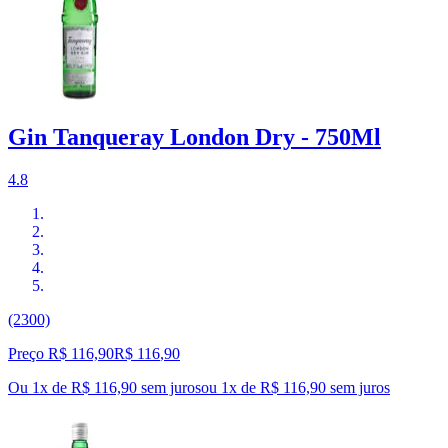
Gin Tanqueray London Dry - 750Ml
4.8
(2300)
Preço R$ 116,90
R$
116
,
90
Ou 1x de R$ 116,90 sem juros
ou
1
x de
R$ 116,90
sem juros