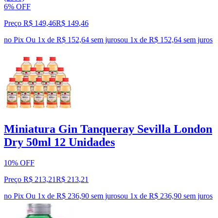
6% OFF
Preço R$ 149,46
R$
149
,
46
no Pix
Ou 1x de R$ 152,64 sem juros
ou
1
x de
R$ 152,64
sem juros
Miniatura Gin Tanqueray Sevilla London
Dry 50ml 12 Unidades
10% OFF
Preço R$ 213,21
R$
213
,
21
no Pix
Ou 1x de R$ 236,90 sem juros
ou
1
x de
R$ 236,90
sem juros