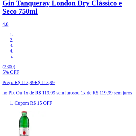
Gin Tanqueray London Dry Clássico e
Seco 750ml
4.8
(2300)
5% OFF
Preço R$ 113,99
R$
113
,
99
no Pix
Ou 1x de R$ 119,99 sem juros
ou
1
x de
R$ 119,99
sem juros
Cupom R$ 15 OFF