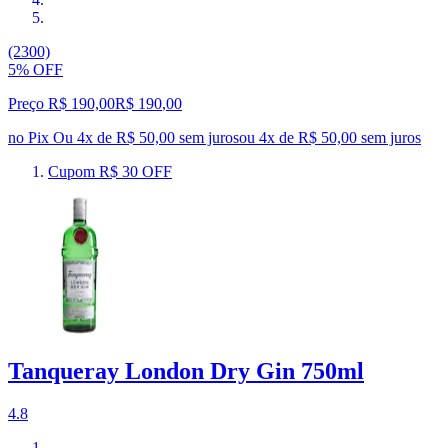
(2300)
5% OFF
Preço R$ 190,00
R$
190
,
00
no Pix
Ou 4x de R$ 50,00 sem juros
ou
4
x de
R$ 50,00
sem juros
Cupom R$ 30 OFF
Tanqueray London Dry Gin 750ml
4.8