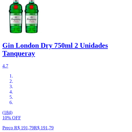
Gin London Dry 750ml 2 Unidades
Tanqueray
4.7
(184)
10% OFF
Preço R$ 191,79
R$
191
,
79