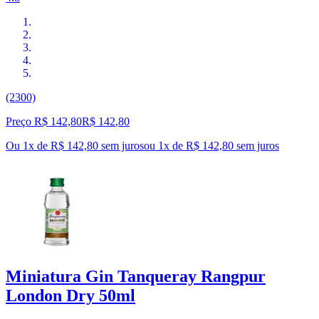
(2300)
Preço R$ 142,80
R$
142
,
80
Ou 1x de R$ 142,80 sem juros
ou
1
x de
R$ 142,80
sem juros
Miniatura Gin Tanqueray Rangpur
London Dry 50ml