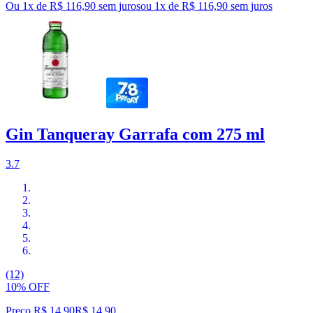
Ou 1x de R$ 116,90 sem juros
ou
1
x de
R$ 116,90
sem juros
Gin Tanqueray Garrafa com 275 ml
3.7
(12)
10% OFF
Preço R$ 14,90
R$
14
,
90