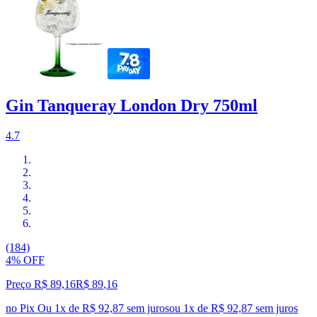
Gin Tanqueray London Dry 750ml
4.7
(184)
4% OFF
Preço R$ 89,16
R$
89
,
16
no Pix
Ou 1x de R$ 92,87 sem juros
ou
1
x de
R$ 92,87
sem juros