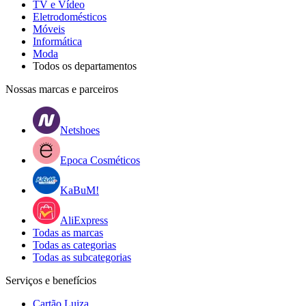
TV e Vídeo
Eletrodomésticos
Móveis
Informática
Moda
Todos os departamentos
Nossas marcas e parceiros
Netshoes
Epoca Cosméticos
KaBuM!
AliExpress
Todas as marcas
Todas as categorias
Todas as subcategorias
Serviços e benefícios
Cartão Luiza