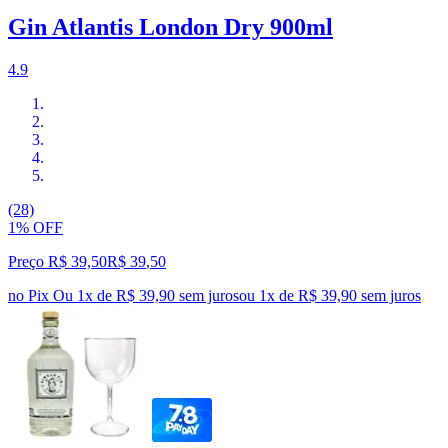
Gin Atlantis London Dry 900ml
4.9
(28)
1% OFF
Preço R$ 39,50
R$
39
,
50
no Pix
Ou 1x de R$ 39,90 sem juros
ou
1
x de
R$ 39,90
sem juros