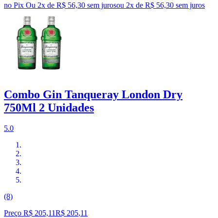
no Pix
Ou 2x de R$ 56,30 sem juros
ou
2
x de
R$ 56,30
sem juros
Combo Gin Tanqueray London Dry
750Ml 2 Unidades
5.0
(8)
Preço R$ 205,11
R$
205
,
11