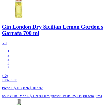
Gin London Dry Sicilian Lemon Gordon s
Garrafa 700 ml
5.0
(12)
10% OFF
Preço R$ 107,82
R$
107
,
82
no Pix
Ou 1x de R$ 119,80 sem juros
ou
1
x de
R$ 119,80
sem juros