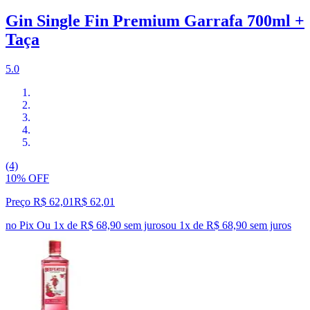
Gin Single Fin Premium Garrafa 700ml +
Taça
5.0
(4)
10% OFF
Preço R$ 62,01
R$
62
,
01
no Pix
Ou 1x de R$ 68,90 sem juros
ou
1
x de
R$ 68,90
sem juros