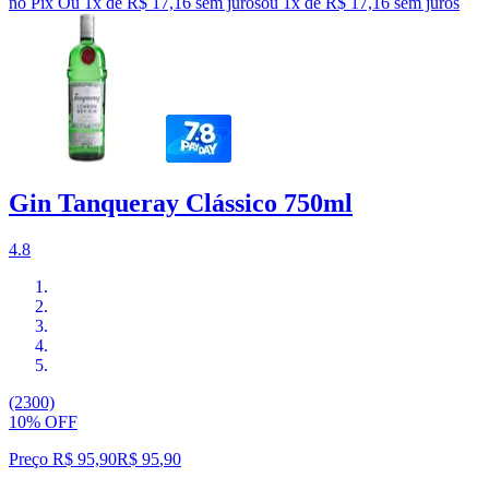
no Pix
Ou 1x de R$ 17,16 sem juros
ou
1
x de
R$ 17,16
sem juros
Gin Tanqueray Clássico 750ml
4.8
(2300)
10% OFF
Preço R$ 95,90
R$
95
,
90