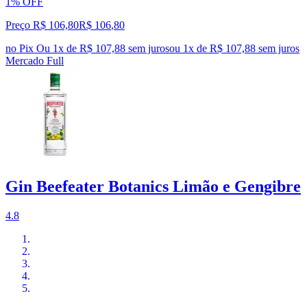
1% OFF
Preço R$ 106,80
R$
106
,
80
no Pix
Ou 1x de R$ 107,88 sem juros
ou
1
x de
R$ 107,88
sem juros
Mercado Full
Gin Beefeater Botanics Limão e Gengibre
4.8