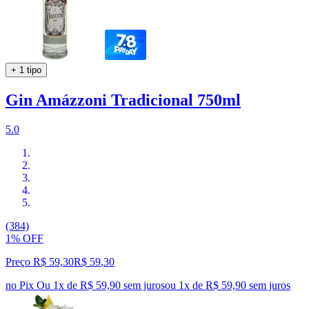
+ 1 tipo
Gin Amázzoni Tradicional 750ml
5.0
(384)
1% OFF
Preço R$ 59,30
R$
59
,
30
no Pix
Ou 1x de R$ 59,90 sem juros
ou
1
x de
R$ 59,90
sem juros