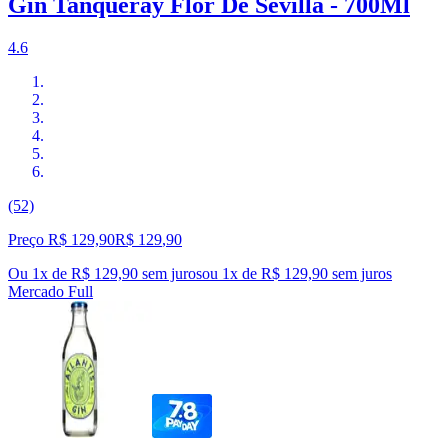
Gin Tanqueray Flor De Sevilla - 700Ml
4.6
(52)
Preço R$ 129,90
R$
129
,
90
Ou 1x de R$ 129,90 sem juros
ou
1
x de
R$ 129,90
sem juros
Mercado Full