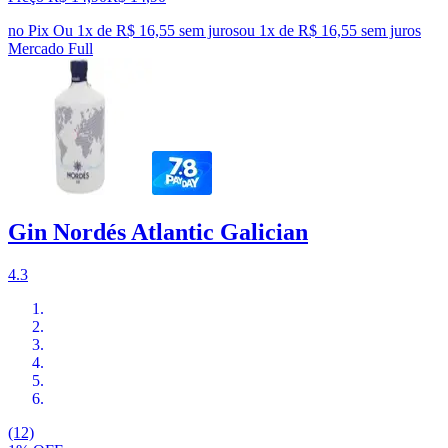
no Pix
Ou 1x de R$ 16,55 sem juros
ou
1
x de
R$ 16,55
sem juros
Mercado Full
Gin Nordés Atlantic Galician
4.3
(12)