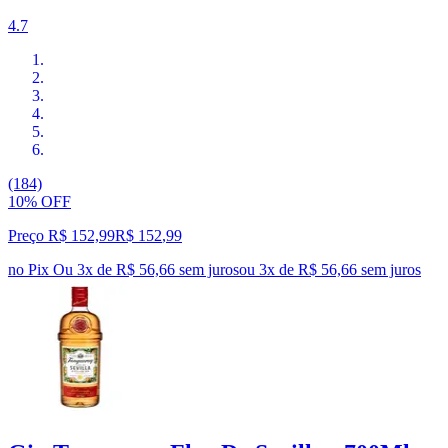
4.7
(184)
10% OFF
Preço R$ 152,99
R$
152
,
99
no Pix
Ou 3x de R$ 56,66 sem juros
ou
3
x de
R$ 56,66
sem juros