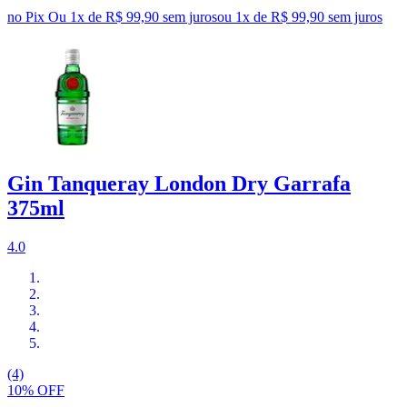
no Pix
Ou 1x de R$ 99,90 sem juros
ou
1
x de
R$ 99,90
sem juros
Gin Tanqueray London Dry Garrafa
375ml
4.0
(4)
10% OFF