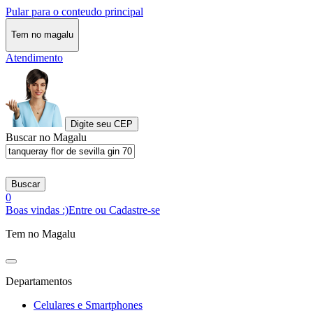
Pular para o conteudo principal
Tem no magalu
Atendimento
Digite seu CEP
Buscar no Magalu
Buscar
0
Boas vindas :)
Entre ou Cadastre-se
Tem no Magalu
Departamentos
Celulares e Smartphones