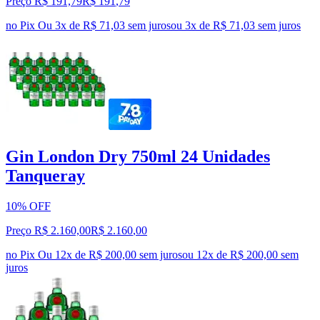
Preço R$ 191,79
R$
191
,
79
no Pix
Ou 3x de R$ 71,03 sem juros
ou
3
x de
R$ 71,03
sem juros
Gin London Dry 750ml 24 Unidades
Tanqueray
10% OFF
Preço R$ 2.160,00
R$
2.160
,
00
no Pix
Ou 12x de R$ 200,00 sem juros
ou
12
x de
R$ 200,00
sem
juros