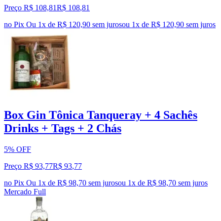
Preço R$ 108,81
R$
108
,
81
no Pix
Ou 1x de R$ 120,90 sem juros
ou
1
x de
R$ 120,90
sem juros
Box Gin Tônica Tanqueray + 4 Sachês
Drinks + Tags + 2 Chás
5% OFF
Preço R$ 93,77
R$
93
,
77
no Pix
Ou 1x de R$ 98,70 sem juros
ou
1
x de
R$ 98,70
sem juros
Mercado Full