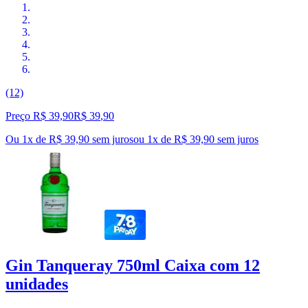
(12)
Preço R$ 39,90
R$
39
,
90
Ou 1x de R$ 39,90 sem juros
ou
1
x de
R$ 39,90
sem juros
Gin Tanqueray 750ml Caixa com 12
unidades