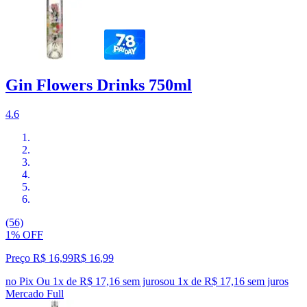
Gin Flowers Drinks 750ml
4.6
(56)
1% OFF
Preço R$ 16,99
R$
16
,
99
no Pix
Ou 1x de R$ 17,16 sem juros
ou
1
x de
R$ 17,16
sem juros
Mercado Full