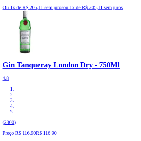
Ou 1x de R$ 205,11 sem juros
ou
1
x de
R$ 205,11
sem juros
Gin Tanqueray London Dry - 750Ml
4.8
(2300)
Preço R$ 116,90
R$
116
,
90