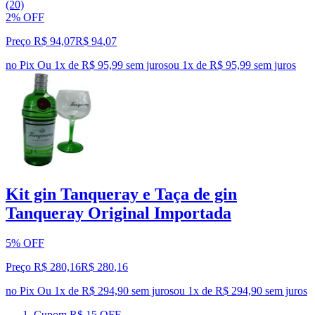
(20)
2% OFF
Preço R$ 94,07
R$
94
,
07
no Pix
Ou 1x de R$ 95,99 sem juros
ou
1
x de
R$ 95,99
sem juros
Kit gin Tanqueray e Taça de gin
Tanqueray Original Importada
5% OFF
Preço R$ 280,16
R$
280
,
16
no Pix
Ou 1x de R$ 294,90 sem juros
ou
1
x de
R$ 294,90
sem juros
Cupom R$ 15 OFF