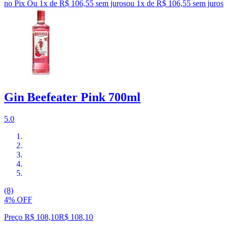
no Pix
Ou 1x de R$ 106,55 sem juros
ou
1
x de
R$ 106,55
sem juros
Gin Beefeater Pink 700ml
5.0
(8)
4% OFF
Preço R$ 108,10
R$
108
,
10