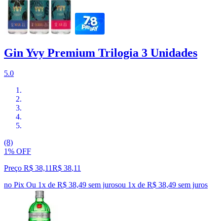
Gin Yvy Premium Trilogia 3 Unidades
5.0
(8)
1% OFF
Preço R$ 38,11
R$
38
,
11
no Pix
Ou 1x de R$ 38,49 sem juros
ou
1
x de
R$ 38,49
sem juros