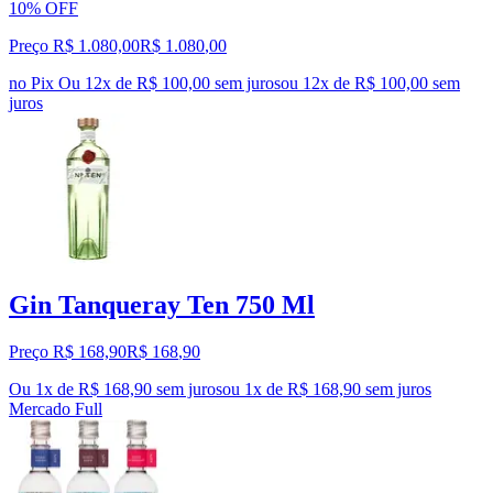
10% OFF
Preço R$ 1.080,00
R$
1.080
,
00
no Pix
Ou 12x de R$ 100,00 sem juros
ou
12
x de
R$ 100,00
sem
juros
Gin Tanqueray Ten 750 Ml
Preço R$ 168,90
R$
168
,
90
Ou 1x de R$ 168,90 sem juros
ou
1
x de
R$ 168,90
sem juros
Mercado Full