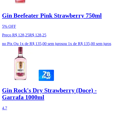
Gin Beefeater Pink Strawberry 750ml
5% OFF
Preço R$ 128,25
R$
128
,
25
no Pix
Ou 1x de R$ 135,00 sem juros
ou
1
x de
R$ 135,00
sem juros
Gin Rock's Dry Strawberry (Doce) -
Garrafa 1000ml
4.7