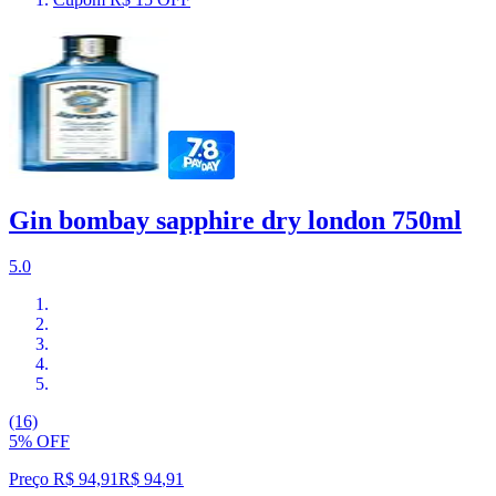
Gin bombay sapphire dry london 750ml
5.0
(16)
5% OFF
Preço R$ 94,91
R$
94
,
91