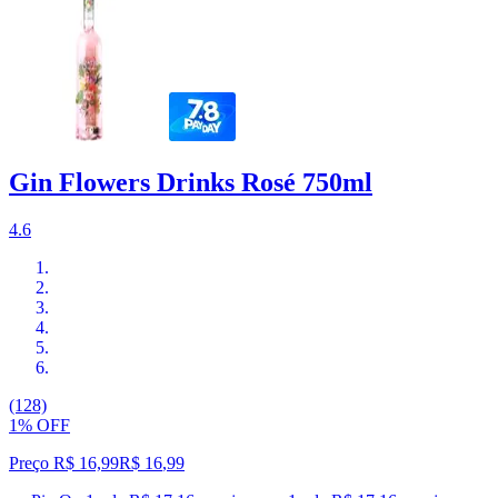
Gin Flowers Drinks Rosé 750ml
4.6
(128)
1% OFF
Preço R$ 16,99
R$
16
,
99