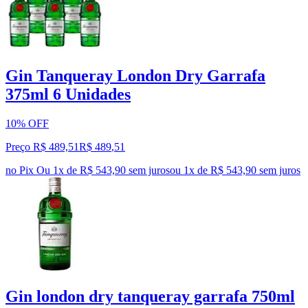
Gin Tanqueray London Dry Garrafa
375ml 6 Unidades
10% OFF
Preço R$ 489,51
R$
489
,
51
no Pix
Ou 1x de R$ 543,90 sem juros
ou
1
x de
R$ 543,90
sem juros
Gin london dry tanqueray garrafa 750ml