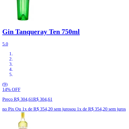
Gin Tanqueray Ten 750ml
5.0
(9)
14% OFF
Preço R$ 304,61
R$
304
,
61
no Pix
Ou 1x de R$ 354,20 sem juros
ou
1
x de
R$ 354,20
sem juros