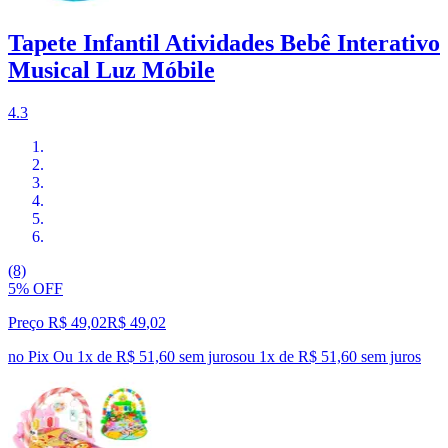
Tapete Infantil Atividades Bebê Interativo
Musical Luz Móbile
4.3
(8)
5% OFF
Preço R$ 49,02
R$
49
,
02
no Pix
Ou 1x de R$ 51,60 sem juros
ou
1
x de
R$ 51,60
sem juros