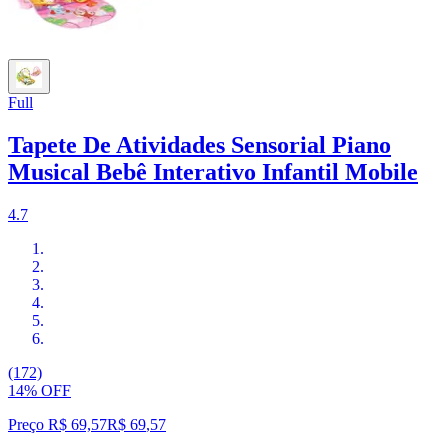
Full
Tapete De Atividades Sensorial Piano
Musical Bebê Interativo Infantil Mobile
4.7
(172)
14% OFF
Preço R$ 69,57
R$
69
,
57