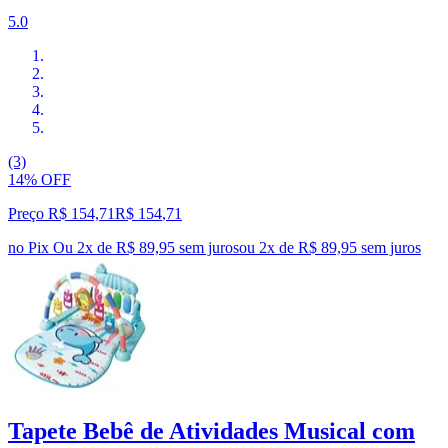
5.0
(3)
14% OFF
Preço R$ 154,71
R$
154
,
71
no Pix
Ou 2x de R$ 89,95 sem juros
ou
2
x de
R$ 89,95
sem juros
Tapete Bebê de Atividades Musical com