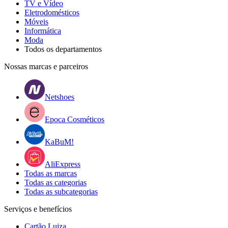
TV e Vídeo
Eletrodomésticos
Móveis
Informática
Moda
Todos os departamentos
Nossas marcas e parceiros
Netshoes
Epoca Cosméticos
KaBuM!
AliExpress
Todas as marcas
Todas as categorias
Todas as subcategorias
Serviços e benefícios
Cartão Luiza