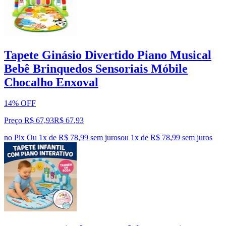
Tapete Ginásio Divertido Piano Musical
Bebê Brinquedos Sensoriais Móbile
Chocalho Enxoval
14% OFF
Preço R$ 67,93
R$
67
,
93
no Pix
Ou 1x de R$ 78,99 sem juros
ou
1
x de
R$ 78,99
sem juros