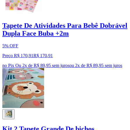
Tapete De Atividades Para Bebê Dobrável
Dupla Face Buba +2m
5% OFF
Preço R$ 170,91
R$
170
,
91
no Pix
Ou 2x de R$ 89,95 sem juros
ou
2
x de
R$ 89,95
sem juros
Kit 2 Tapete Grande De bichos