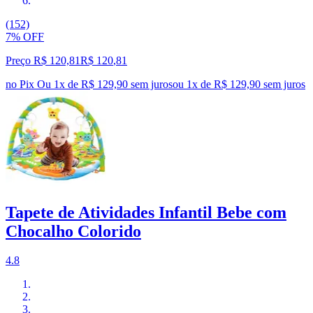
(152)
7% OFF
Preço R$ 120,81
R$
120
,
81
no Pix
Ou 1x de R$ 129,90 sem juros
ou
1
x de
R$ 129,90
sem juros
Tapete de Atividades Infantil Bebe com
Chocalho Colorido
4.8