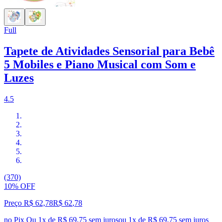
Full
Tapete de Atividades Sensorial para Bebê
5 Mobiles e Piano Musical com Som e
Luzes
4.5
(370)
10% OFF
Preço R$ 62,78
R$
62
,
78
no Pix
Ou 1x de R$ 69,75 sem juros
ou
1
x de
R$ 69,75
sem juros