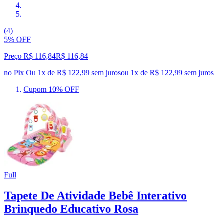
(4)
5% OFF
Preço R$ 116,84
R$
116
,
84
no Pix
Ou 1x de R$ 122,99 sem juros
ou
1
x de
R$ 122,99
sem juros
Cupom 10% OFF
Full
Tapete De Atividade Bebê Interativo
Brinquedo Educativo Rosa