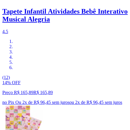
Tapete Infantil Atividades Bebê Interativo
Musical Alegria
4.5
(12)
14% OFF
Preço R$ 165,89
R$
165
,
89
no Pix
Ou 2x de R$ 96,45 sem juros
ou
2
x de
R$ 96,45
sem juros