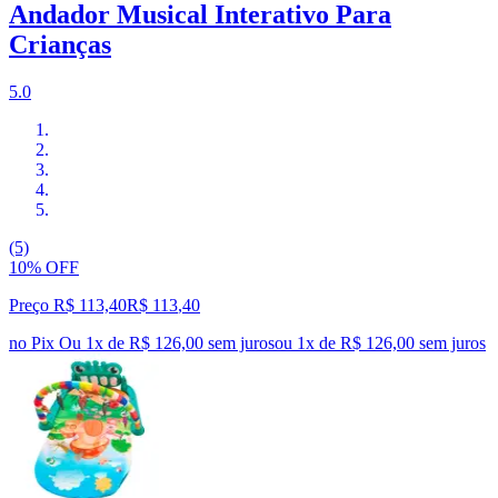
Andador Musical Interativo Para
Crianças
5.0
(5)
10% OFF
Preço R$ 113,40
R$
113
,
40
no Pix
Ou 1x de R$ 126,00 sem juros
ou
1
x de
R$ 126,00
sem juros