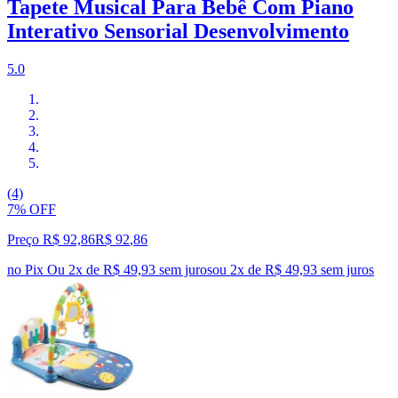
Tapete Musical Para Bebê Com Piano
Interativo Sensorial Desenvolvimento
5.0
(4)
7% OFF
Preço R$ 92,86
R$
92
,
86
no Pix
Ou 2x de R$ 49,93 sem juros
ou
2
x de
R$ 49,93
sem juros