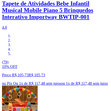
Tapete de Atividades Bebe Infantil
Musical Mobile Piano 5 Brinquedos
Interativo Importway BWTIP-001
4.8
(79)
10% OFF
Preço R$ 105,73
R$
105
,
73
no Pix
Ou 1x de R$ 117,48 sem juros
ou
1
x de
R$ 117,48
sem juros