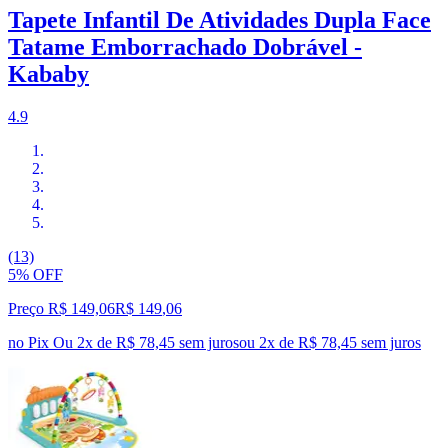
Tapete Infantil De Atividades Dupla Face
Tatame Emborrachado Dobrável -
Kababy
4.9
(13)
5% OFF
Preço R$ 149,06
R$
149
,
06
no Pix
Ou 2x de R$ 78,45 sem juros
ou
2
x de
R$ 78,45
sem juros