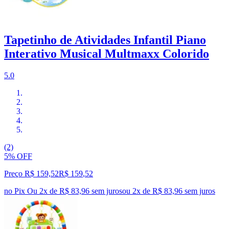
Tapetinho de Atividades Infantil Piano
Interativo Musical Multmaxx Colorido
5.0
(2)
5% OFF
Preço R$ 159,52
R$
159
,
52
no Pix
Ou 2x de R$ 83,96 sem juros
ou
2
x de
R$ 83,96
sem juros