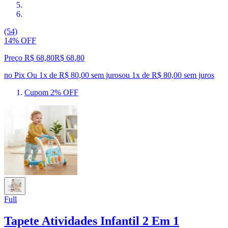
(54)
14% OFF
Preço R$ 68,80
R$
68
,
80
no Pix
Ou 1x de R$ 80,00 sem juros
ou
1
x de
R$ 80,00
sem juros
Cupom 2% OFF
Full
Tapete Atividades Infantil 2 Em 1