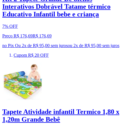
Interativos Dobrável Tatame térmico
Educativo Infantil bebe e criança
7% OFF
Preço R$ 176,69
R$
176
,
69
no Pix
Ou 2x de R$ 95,00 sem juros
ou
2
x de
R$ 95,00
sem juros
Cupom R$ 20 OFF
Tapete Atividade infantil Termico 1,80 x
1,20m Grande Bebê