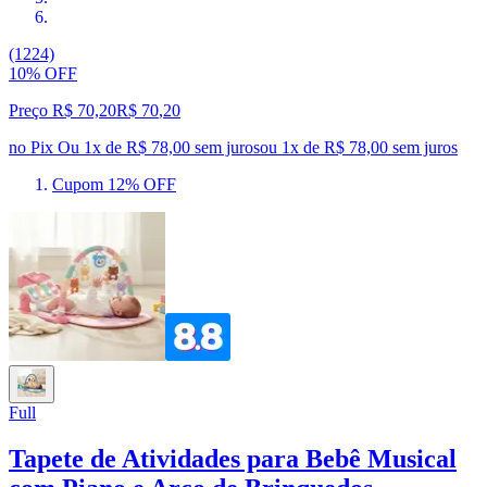
(1224)
10% OFF
Preço R$ 70,20
R$
70
,
20
no Pix
Ou 1x de R$ 78,00 sem juros
ou
1
x de
R$ 78,00
sem juros
Cupom 12% OFF
Full
Tapete de Atividades para Bebê Musical