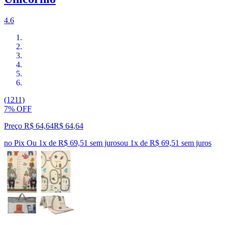
4.6
(1211)
7% OFF
Preço R$ 64,64
R$
64
,
64
no Pix
Ou 1x de R$ 69,51 sem juros
ou
1
x de
R$ 69,51
sem juros