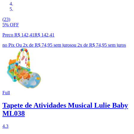
(23)
5% OFF
Preço R$ 142,41
R$
142
,
41
no Pix
Ou 2x de R$ 74,95 sem juros
ou
2
x de
R$ 74,95
sem juros
Full
Tapete de Atividades Musical Lulie Baby
ML038
4.3