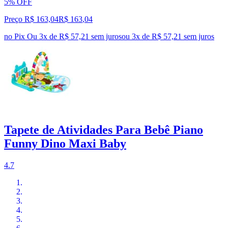
5% OFF
Preço R$ 163,04
R$
163
,
04
no Pix
Ou 3x de R$ 57,21 sem juros
ou
3
x de
R$ 57,21
sem juros
Tapete de Atividades Para Bebê Piano
Funny Dino Maxi Baby
4.7