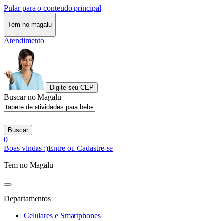
Pular para o conteudo principal
Tem no magalu
Atendimento
Digite seu CEP
Buscar no Magalu
Buscar
0
Boas vindas :)
Entre ou Cadastre-se
Tem no Magalu
Departamentos
Celulares e Smartphones