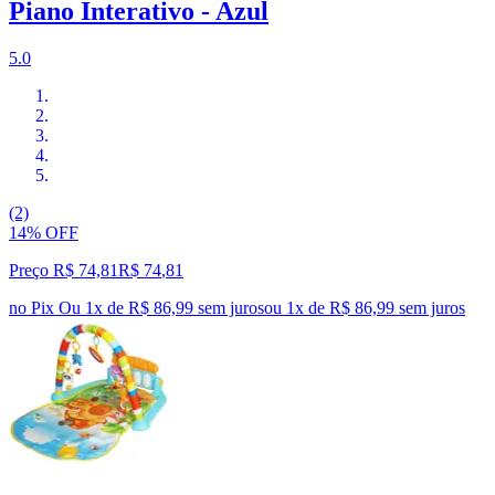
Piano Interativo - Azul
5.0
(2)
14% OFF
Preço R$ 74,81
R$
74
,
81
no Pix
Ou 1x de R$ 86,99 sem juros
ou
1
x de
R$ 86,99
sem juros