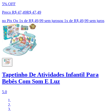
5% OFF
Preço R$ 47,49
R$
47
,
49
no Pix
Ou 1x de R$ 49,99 sem juros
ou
1
x de
R$ 49,99
sem juros
Tapetinho De Atividades Infantil Para
Bebês Com Som E Luz
5.0