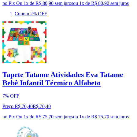
no Pix
Ou 1x de R$ 80,90 sem juros
ou
1
x de
R$ 80,90
sem juros
Cupom 2% OFF
Tapete Tatame Atividades Eva Tatame
Bebê Infantil Térmico Alfabeto
7% OFF
Preço R$ 70,40
R$
70
,
40
no Pix
Ou 1x de R$ 75,70 sem juros
ou
1
x de
R$ 75,70
sem juros