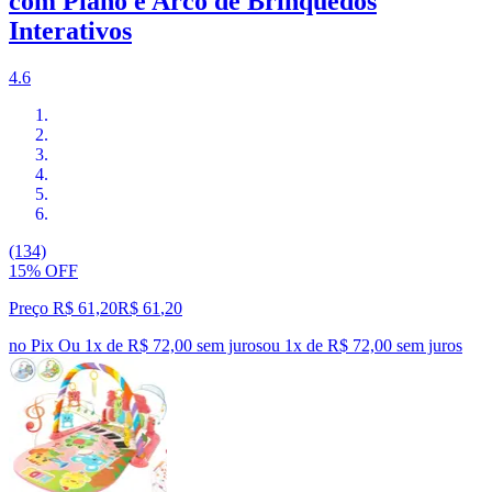
com Piano e Arco de Brinquedos
Interativos
4.6
(134)
15% OFF
Preço R$ 61,20
R$
61
,
20
no Pix
Ou 1x de R$ 72,00 sem juros
ou
1
x de
R$ 72,00
sem juros