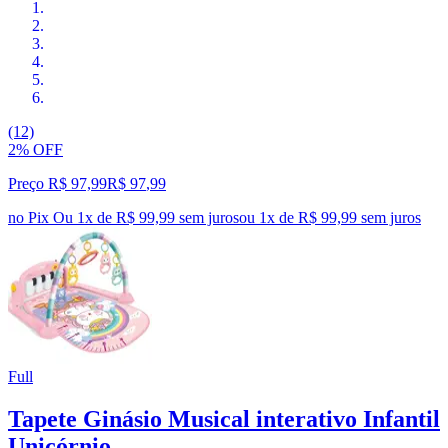
(12)
2% OFF
Preço R$ 97,99
R$
97
,
99
no Pix
Ou 1x de R$ 99,99 sem juros
ou
1
x de
R$ 99,99
sem juros
Full
Tapete Ginásio Musical interativo Infantil
Unicórnio