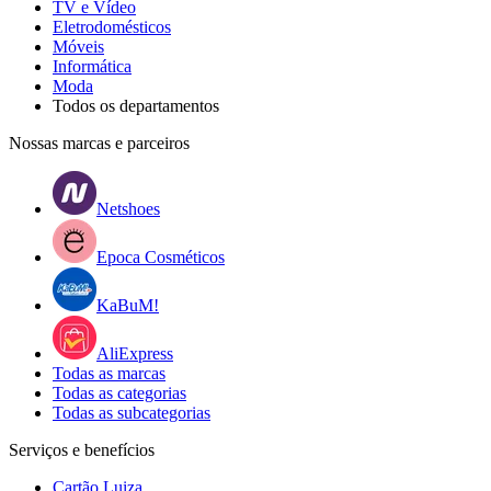
TV e Vídeo
Eletrodomésticos
Móveis
Informática
Moda
Todos os departamentos
Nossas marcas e parceiros
Netshoes
Epoca Cosméticos
KaBuM!
AliExpress
Todas as marcas
Todas as categorias
Todas as subcategorias
Serviços e benefícios
Cartão Luiza