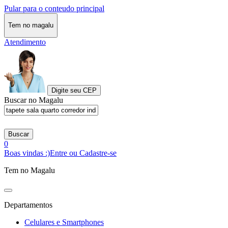
Pular para o conteudo principal
Tem no magalu
Atendimento
Digite seu CEP
Buscar no Magalu
Buscar
0
Boas vindas :)
Entre ou Cadastre-se
Tem no Magalu
Departamentos
Celulares e Smartphones