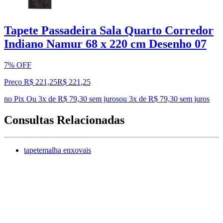
Tapete Passadeira Sala Quarto Corredor
Indiano Namur 68 x 220 cm Desenho 07
7% OFF
Preço R$ 221,25
R$
221
,
25
no Pix
Ou 3x de R$ 79,30 sem juros
ou
3
x de
R$ 79,30
sem juros
Consultas Relacionadas
tapetemalha enxovais