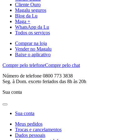
Cliente Ouro
Magalu seguros
Blog da Lu
Maga +
WhatsApp da Lu
Todos os serviços
Comprar na loja
Vender no Magalu
Baixe o aplicativo
Compre pelo telefone
Compre pelo chat
Número de telefone 0800 773 3838
Seg. à Dom. exceto feriados das 8h às 20h
Sua conta
Sua conta
Meus pedidos
Trocas e cancelamentos
Dados pessoais