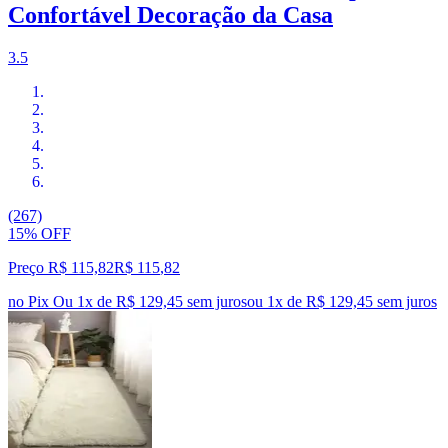
Confortável Decoração da Casa
3.5
(267)
15% OFF
Preço R$ 115,82
R$
115
,
82
no Pix
Ou 1x de R$ 129,45 sem juros
ou
1
x de
R$ 129,45
sem juros