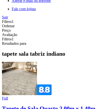
Alterar e-mail ou telefone
Fale com lojista
Sair
Filtros
1
Ordenar
Preço
Avaliação
Filtros
1
Resultados para
tapete sala tabriz indiano
Full
Tapete de Sala Quarto 2,00m x 1,40m