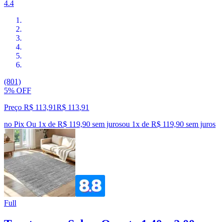
4.4
(801)
5% OFF
Preço R$ 113,91
R$
113
,
91
no Pix
Ou 1x de R$ 119,90 sem juros
ou
1
x de
R$ 119,90
sem juros
Full