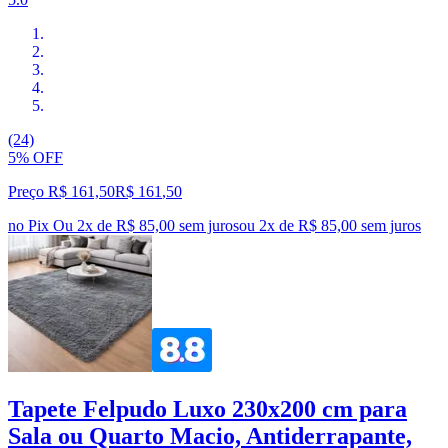
(24)
5% OFF
Preço R$ 161,50
R$
161
,
50
no Pix
Ou 2x de R$ 85,00 sem juros
ou
2
x de
R$ 85,00
sem juros
Tapete Felpudo Luxo 230x200 cm para
Sala ou Quarto Macio, Antiderrapante,