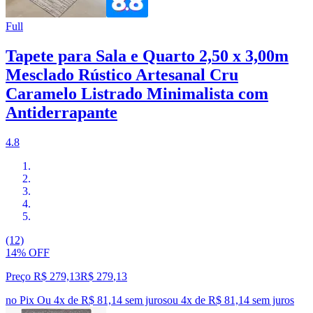
Full
Tapete para Sala e Quarto 2,50 x 3,00m
Mesclado Rústico Artesanal Cru
Caramelo Listrado Minimalista com
Antiderrapante
4.8
(12)
14% OFF
Preço R$ 279,13
R$
279
,
13
no Pix
Ou 4x de R$ 81,14 sem juros
ou
4
x de
R$ 81,14
sem juros