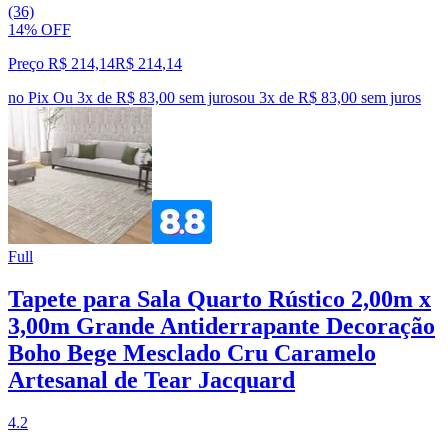
(36)
14% OFF
Preço R$ 214,14
R$
214
,
14
no Pix
Ou 3x de R$ 83,00 sem juros
ou
3
x de
R$ 83,00
sem juros
Full
Tapete para Sala Quarto Rústico 2,00m x
3,00m Grande Antiderrapante Decoração
Boho Bege Mesclado Cru Caramelo
Artesanal de Tear Jacquard
4.2