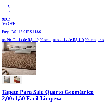
(801)
5% OFF
Preço R$ 113,91
R$
113
,
91
no Pix
Ou 1x de R$ 119,90 sem juros
ou
1
x de
R$ 119,90
sem juros
Tapete Para Sala Quarto Geométrico
2,00x1,50 Facil Limpeza