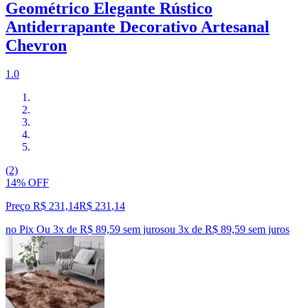
Geométrico Elegante Rústico
Antiderrapante Decorativo Artesanal
Chevron
1.0
(2)
14% OFF
Preço R$ 231,14
R$
231
,
14
no Pix
Ou 3x de R$ 89,59 sem juros
ou
3
x de
R$ 89,59
sem juros