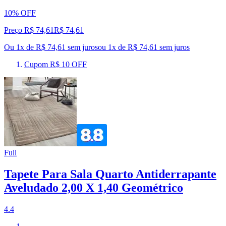
10% OFF
Preço R$ 74,61
R$
74
,
61
Ou 1x de R$ 74,61 sem juros
ou
1
x de
R$ 74,61
sem juros
Cupom R$ 10 OFF
Full
Tapete Para Sala Quarto Antiderrapante
Aveludado 2,00 X 1,40 Geométrico
4.4