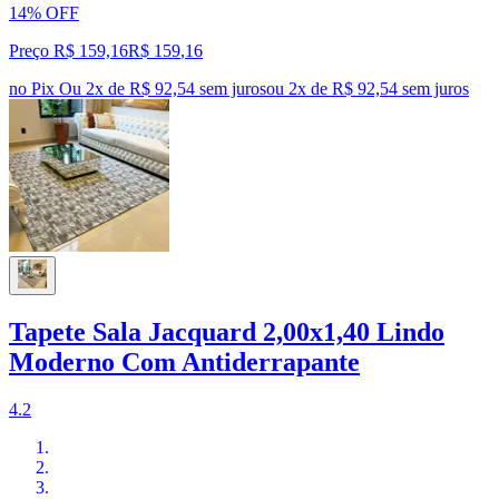
14% OFF
Preço R$ 159,16
R$
159
,
16
no Pix
Ou 2x de R$ 92,54 sem juros
ou
2
x de
R$ 92,54
sem juros
Tapete Sala Jacquard 2,00x1,40 Lindo
Moderno Com Antiderrapante
4.2