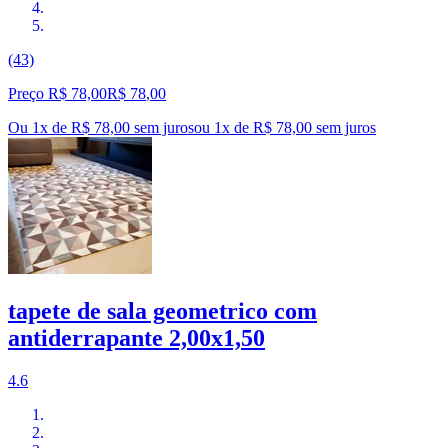
(43)
Preço R$ 78,00
R$
78
,
00
Ou 1x de R$ 78,00 sem juros
ou
1
x de
R$ 78,00
sem juros
tapete de sala geometrico com
antiderrapante 2,00x1,50
4.6