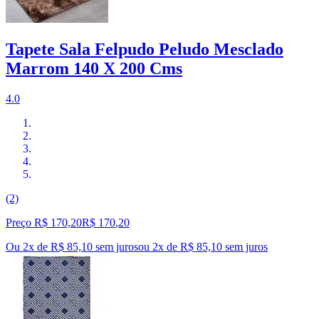
Tapete Sala Felpudo Peludo Mesclado
Marrom 140 X 200 Cms
4.0
(2)
Preço R$ 170,20
R$
170
,
20
Ou 2x de R$ 85,10 sem juros
ou
2
x de
R$ 85,10
sem juros