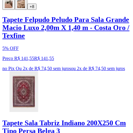
+8
Tapete Felpudo Peludo Para Sala Grande
Macio Luxo 2,00m X 1,40 m - Costa Oro /
Texfine
5% OFF
Preço R$ 141,55
R$
141
,
55
no Pix
Ou 2x de R$ 74,50 sem juros
ou
2
x de
R$ 74,50
sem juros
Tapete Sala Tabriz Indiano 200X250 Cm
Tipo Persa Belga 3