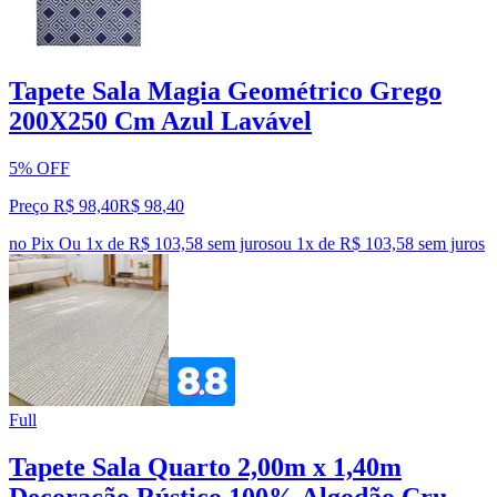
Tapete Sala Magia Geométrico Grego
200X250 Cm Azul Lavável
5% OFF
Preço R$ 98,40
R$
98
,
40
no Pix
Ou 1x de R$ 103,58 sem juros
ou
1
x de
R$ 103,58
sem juros
Full
Tapete Sala Quarto 2,00m x 1,40m
Decoração Rústico 100% Algodão Cru