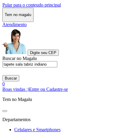
Pular para o conteudo principal
Tem no magalu
Atendimento
Digite seu CEP
Buscar no Magalu
Buscar
0
Boas vindas :)
Entre ou Cadastre-se
Tem no Magalu
Departamentos
Celulares e Smartphones