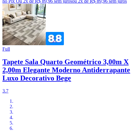
no Pix
Ou 2x de R$ 89,96 sem juros
ou
2
x de
R$ 89,96
sem juros
Full
Tapete Sala Quarto Geométrico 3,00m X
2,00m Elegante Moderno Antiderrapante
Luxo Decorativo Bege
3.7