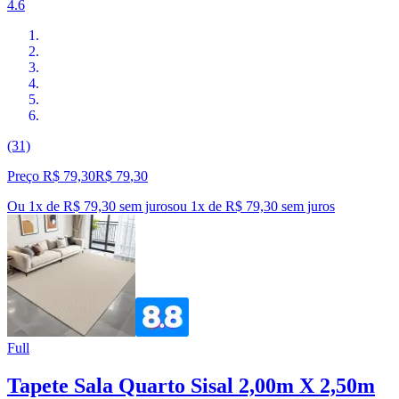
4.6
(31)
Preço R$ 79,30
R$
79
,
30
Ou 1x de R$ 79,30 sem juros
ou
1
x de
R$ 79,30
sem juros
Full
Tapete Sala Quarto Sisal 2,00m X 2,50m