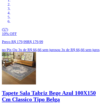
(57)
10% OFF
Preço R$ 179,99
R$
179
,
99
no Pix
Ou 3x de R$ 66,66 sem juros
ou
3
x de
R$ 66,66
sem juros
Tapete Sala Tabriz Bege Azul 100X150
Cm Classico Tipo Belga