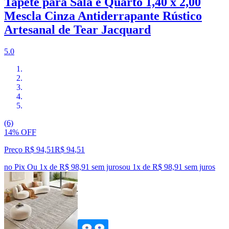
Tapete para Sala e Quarto 1,40 x 2,00
Mescla Cinza Antiderrapante Rústico
Artesanal de Tear Jacquard
5.0
(6)
14% OFF
Preço R$ 94,51
R$
94
,
51
no Pix
Ou 1x de R$ 98,91 sem juros
ou
1
x de
R$ 98,91
sem juros