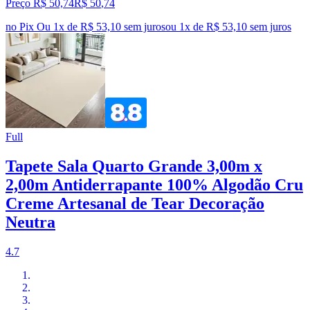
Preço R$ 50,74
R$
50
,
74
no Pix
Ou 1x de R$ 53,10 sem juros
ou
1
x de
R$ 53,10
sem juros
Full
Tapete Sala Quarto Grande 3,00m x
2,00m Antiderrapante 100% Algodão Cru
Creme Artesanal de Tear Decoração
Neutra
4.7