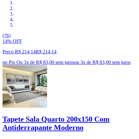
(76)
14% OFF
Preço R$ 214,14
R$
214
,
14
no Pix
Ou 3x de R$ 83,00 sem juros
ou
3
x de
R$ 83,00
sem juros
Tapete Sala Quarto 200x150 Com
Antiderrapante Moderno