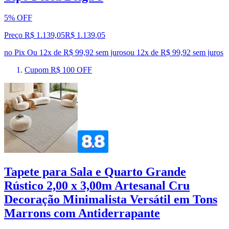
5% OFF
Preço R$ 1.139,05
R$
1.139
,
05
no Pix
Ou 12x de R$ 99,92 sem juros
ou
12
x de
R$ 99,92
sem juros
Cupom R$ 100 OFF
Tapete para Sala e Quarto Grande
Rústico 2,00 x 3,00m Artesanal Cru
Decoração Minimalista Versátil em Tons
Marrons com Antiderrapante