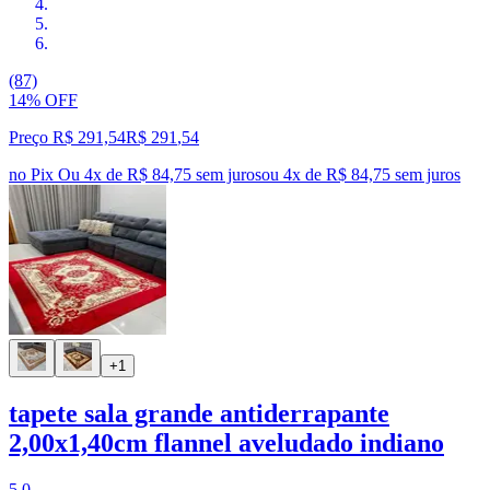
(87)
14% OFF
Preço R$ 291,54
R$
291
,
54
no Pix
Ou 4x de R$ 84,75 sem juros
ou
4
x de
R$ 84,75
sem juros
+1
tapete sala grande antiderrapante
2,00x1,40cm flannel aveludado indiano
5.0