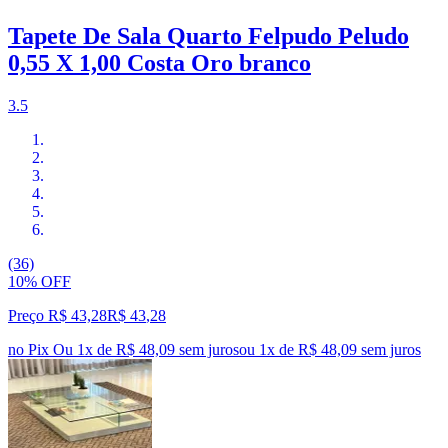
Tapete De Sala Quarto Felpudo Peludo
0,55 X 1,00 Costa Oro branco
3.5
(36)
10% OFF
Preço R$ 43,28
R$
43
,
28
no Pix
Ou 1x de R$ 48,09 sem juros
ou
1
x de
R$ 48,09
sem juros