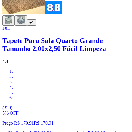
+1
Full
Tapete Para Sala Quarto Grande
Tamanho 2,00x2,50 Fácil Limpeza
4.4
(329)
5% OFF
Preço R$ 170,91
R$
170
,
91