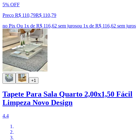
5% OFF
Preço R$ 110,79
R$
110
,
79
no Pix
Ou 1x de R$ 116,62 sem juros
ou
1
x de
R$ 116,62
sem juros
+1
Tapete Para Sala Quarto 2,00x1,50 Fácil
Limpeza Novo Design
4.4