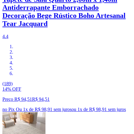
Antiderrapante Emborrachado
Decoração Bege Rústico Boho Artesanal
Tear Jacquard
4.4
(189)
14% OFF
Preço R$ 94,51
R$
94
,
51
no Pix
Ou 1x de R$ 98,91 sem juros
ou
1
x de
R$ 98,91
sem juros