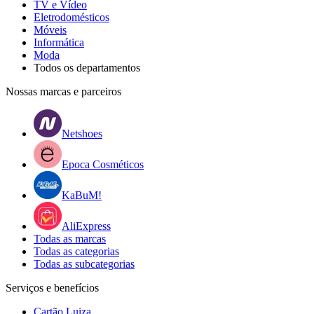
TV e Vídeo
Eletrodomésticos
Móveis
Informática
Moda
Todos os departamentos
Nossas marcas e parceiros
Netshoes
Epoca Cosméticos
KaBuM!
AliExpress
Todas as marcas
Todas as categorias
Todas as subcategorias
Serviços e benefícios
Cartão Luiza