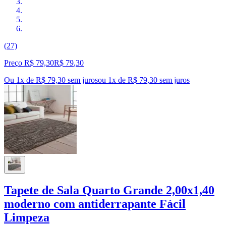
(27)
Preço R$ 79,30
R$
79
,
30
Ou 1x de R$ 79,30 sem juros
ou
1
x de
R$ 79,30
sem juros
Tapete de Sala Quarto Grande 2,00x1,40
moderno com antiderrapante Fácil
Limpeza