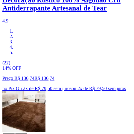
Antiderrapante Artesanal de Tear
4.9
(27)
14% OFF
Preço R$ 136,74
R$
136
,
74
no Pix
Ou 2x de R$ 79,50 sem juros
ou
2
x de
R$ 79,50
sem juros