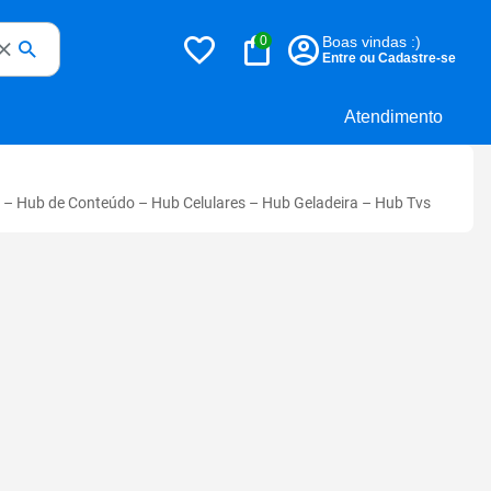
0
Boas vindas :)
Entre ou Cadastre-se
Atendimento
–
Hub de Conteúdo
–
Hub Celulares
–
Hub Geladeira
–
Hub Tvs