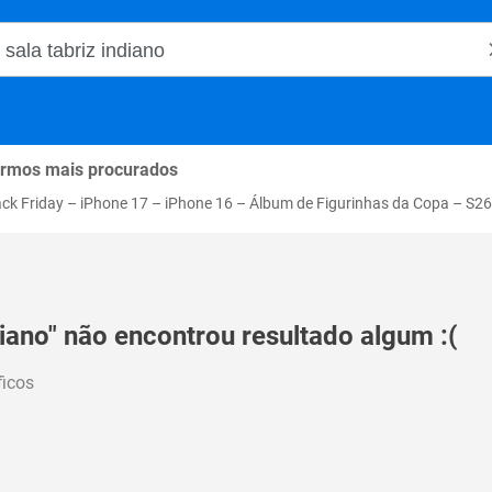
o Magalu
rmos mais procurados
ack Friday
–
iPhone 17
–
iPhone 16
–
Álbum de Figurinhas da Copa
–
S26
diano" não encontrou resultado algum :(
ficos