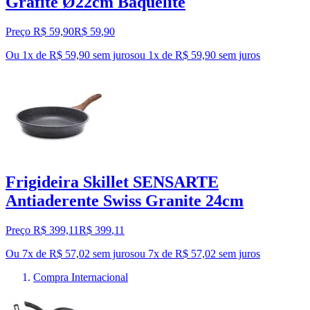
Grafite Ø22cm Baquelite
Preço R$ 59,90
R$
59
,
90
Ou 1x de R$ 59,90 sem juros
ou
1
x de
R$ 59,90
sem juros
Frigideira Skillet SENSARTE
Antiaderente Swiss Granite 24cm
Preço R$ 399,11
R$
399
,
11
Ou 7x de R$ 57,02 sem juros
ou
7
x de
R$ 57,02
sem juros
Compra Internacional