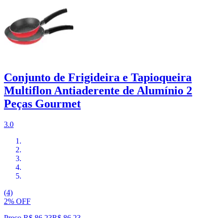
Conjunto de Frigideira e Tapioqueira
Multiflon Antiaderente de Alumínio 2
Peças Gourmet
3.0
(4)
2% OFF
Preço R$ 86,23
R$
86
,
23