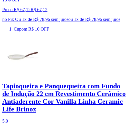
Preço R$ 67,12
R$
67
,
12
no Pix
Ou 1x de R$ 78,96 sem juros
ou
1
x de
R$ 78,96
sem juros
Cupom R$ 10 OFF
Tapioqueira e Panquequeira com Fundo
de Indução 22 cm Revestimento Cerâmico
Antiaderente Cor Vanilla Linha Ceramic
Life Brinox
5.0