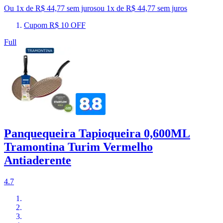
Ou 1x de R$ 44,77 sem juros
ou
1
x de
R$ 44,77
sem juros
Cupom R$ 10 OFF
Full
Panquequeira Tapioqueira 0,600ML
Tramontina Turim Vermelho
Antiaderente
4.7