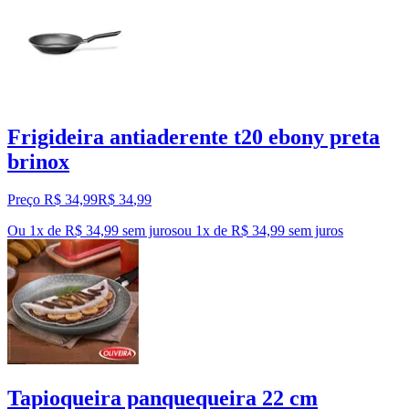
Frigideira antiaderente t20 ebony preta
brinox
Preço R$ 34,99
R$
34
,
99
Ou 1x de R$ 34,99 sem juros
ou
1
x de
R$ 34,99
sem juros
Tapioqueira panquequeira 22 cm