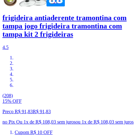
frigideira antiaderente tramontina com
tampa jogo frigideira tramontina com
tampa kit 2 frigideiras
4.5
(208)
15% OFF
Preço R$ 91,83
R$
91
,
83
no Pix
Ou 1x de R$ 108,03 sem juros
ou
1
x de
R$ 108,03
sem juros
Cupom R$ 10 OFF