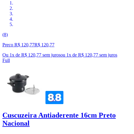
(8)
Preço R$ 120,77
R$
120
,
77
Ou 1x de R$ 120,77 sem juros
ou
1
x de
R$ 120,77
sem juros
Full
Cuscuzeira Antiaderente 16cm Preto
Nacional