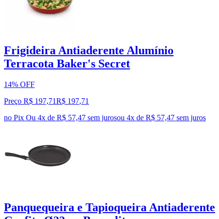
Frigideira Antiaderente Alumínio
Terracota Baker's Secret
14% OFF
Preço R$ 197,71
R$
197
,
71
no Pix
Ou 4x de R$ 57,47 sem juros
ou
4
x de
R$ 57,47
sem juros
Panquequeira e Tapioqueira Antiaderente