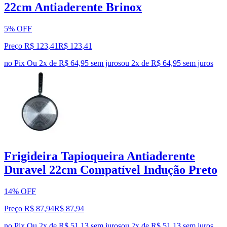
22cm Antiaderente Brinox
5% OFF
Preço R$ 123,41
R$
123
,
41
no Pix
Ou 2x de R$ 64,95 sem juros
ou
2
x de
R$ 64,95
sem juros
Frigideira Tapioqueira Antiaderente
Duravel 22cm Compatível Indução Preto
14% OFF
Preço R$ 87,94
R$
87
,
94
no Pix
Ou 2x de R$ 51,13 sem juros
ou
2
x de
R$ 51,13
sem juros