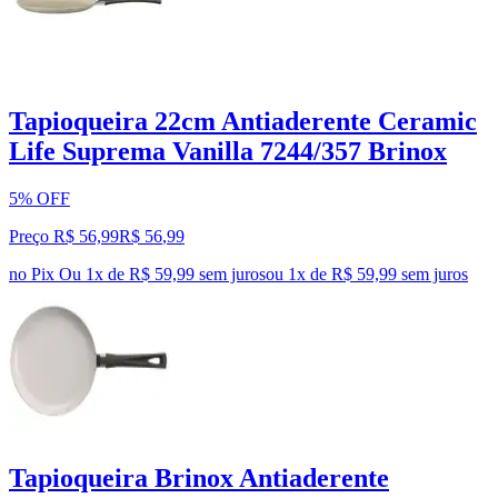
Tapioqueira 22cm Antiaderente Ceramic
Life Suprema Vanilla 7244/357 Brinox
5% OFF
Preço R$ 56,99
R$
56
,
99
no Pix
Ou 1x de R$ 59,99 sem juros
ou
1
x de
R$ 59,99
sem juros
Tapioqueira Brinox Antiaderente