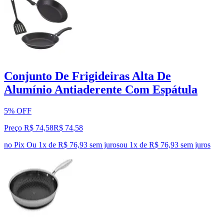
Conjunto De Frigideiras Alta De
Alumínio Antiaderente Com Espátula
5% OFF
Preço R$ 74,58
R$
74
,
58
no Pix
Ou 1x de R$ 76,93 sem juros
ou
1
x de
R$ 76,93
sem juros