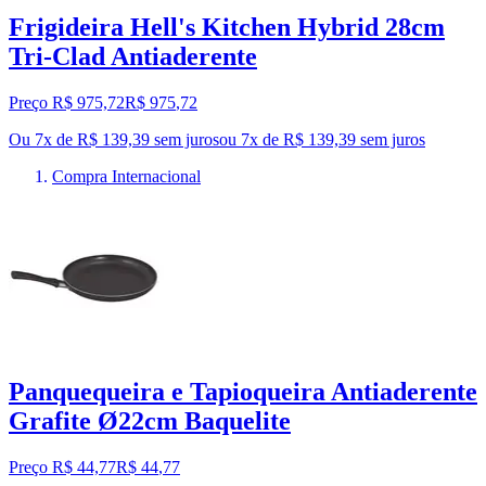
Frigideira Hell's Kitchen Hybrid 28cm
Tri-Clad Antiaderente
Preço R$ 975,72
R$
975
,
72
Ou 7x de R$ 139,39 sem juros
ou
7
x de
R$ 139,39
sem juros
Compra Internacional
Panquequeira e Tapioqueira Antiaderente
Grafite Ø22cm Baquelite
Preço R$ 44,77
R$
44
,
77