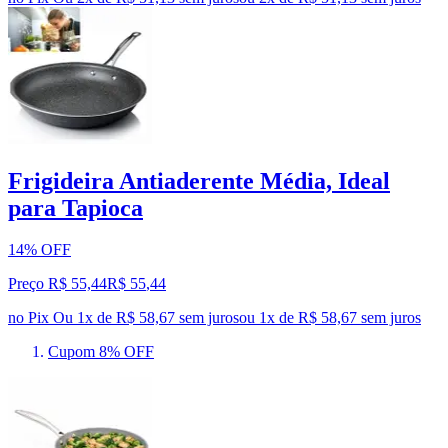
Frigideira Antiaderente Média, Ideal
para Tapioca
14% OFF
Preço R$ 55,44
R$
55
,
44
no Pix
Ou 1x de R$ 58,67 sem juros
ou
1
x de
R$ 58,67
sem juros
Cupom 8% OFF