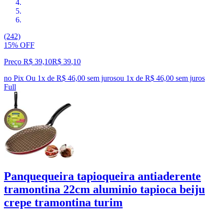
(242)
15% OFF
Preço R$ 39,10
R$
39
,
10
no Pix
Ou 1x de R$ 46,00 sem juros
ou
1
x de
R$ 46,00
sem juros
Full
Panquequeira tapioqueira antiaderente
tramontina 22cm aluminio tapioca beiju
crepe tramontina turim