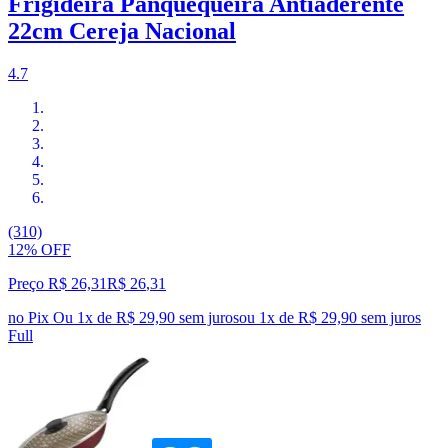
Frigideira Panquequeira Antiaderente
22cm Cereja Nacional
4.7
(310)
12% OFF
Preço R$ 26,31
R$
26
,
31
no Pix
Ou 1x de R$ 29,90 sem juros
ou
1
x de
R$ 29,90
sem juros
Full