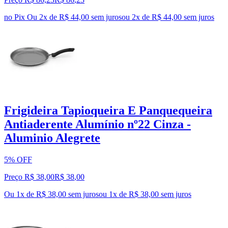
no Pix
Ou 2x de R$ 44,00 sem juros
ou
2
x de
R$ 44,00
sem juros
Frigideira Tapioqueira E Panquequeira
Antiaderente Alumínio nº22 Cinza -
Aluminio Alegrete
5% OFF
Preço R$ 38,00
R$
38
,
00
Ou 1x de R$ 38,00 sem juros
ou
1
x de
R$ 38,00
sem juros