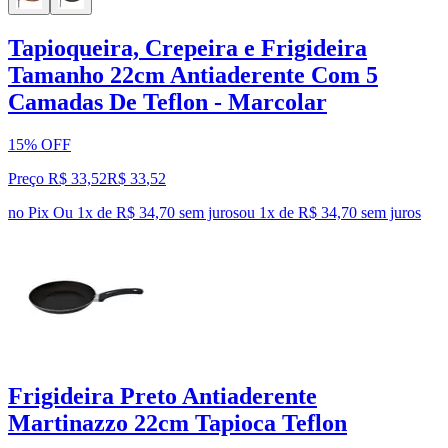
Tapioqueira, Crepeira e Frigideira
Tamanho 22cm Antiaderente Com 5
Camadas De Teflon - Marcolar
15% OFF
Preço R$ 33,52
R$
33
,
52
no Pix
Ou 1x de R$ 34,70 sem juros
ou
1
x de
R$ 34,70
sem juros
Frigideira Preto Antiaderente
Martinazzo 22cm Tapioca Teflon