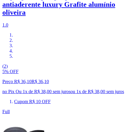
antiaderente luxury Grafite alumínio
oliveira
1.0
(2)
5% OFF
Preço R$ 36,10
R$
36
,
10
no Pix
Ou 1x de R$ 38,00 sem juros
ou
1
x de
R$ 38,00
sem juros
Cupom R$ 10 OFF
Full