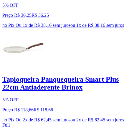
5% OFF
Preço R$ 36,25
R$
36
,
25
no Pix
Ou 1x de R$ 38,16 sem juros
ou
1
x de
R$ 38,16
sem juros
Tapioqueira Panquequeira Smart Plus
22cm Antiaderente Brinox
5% OFF
Preço R$ 118,66
R$
118
,
66
no Pix
Ou 2x de R$ 62,45 sem juros
ou
2
x de
R$ 62,45
sem juros
Full