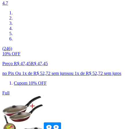
4.7
(246)
10% OFF
Preço R$ 47,45
R$
47
,
45
no Pix
Ou 1x de R$ 52,72 sem juros
ou
1
x de
R$ 52,72
sem juros
Cupom 10% OFF
Full