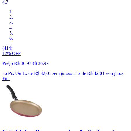
4.7
(414)
12% OFF
Preço R$ 36,97
R$
36
,
97
no Pix
Ou 1x de R$ 42,01 sem juros
ou
1
x de
R$ 42,01
sem juros
Full