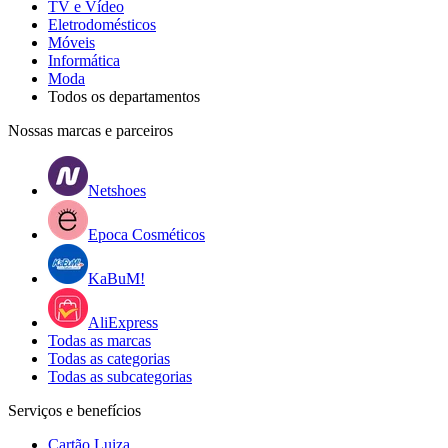
TV e Vídeo
Eletrodomésticos
Móveis
Informática
Moda
Todos os departamentos
Nossas marcas e parceiros
Netshoes
Epoca Cosméticos
KaBuM!
AliExpress
Todas as marcas
Todas as categorias
Todas as subcategorias
Serviços e benefícios
Cartão Luiza