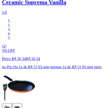
Ceramic Suprema Vanilla
5.0
(2)
5% OFF
Preço R$ 50,34
R$
50
,
34
no Pix
Ou 1x de R$ 51,93 sem juros
ou
1
x de
R$ 51,93
sem juros