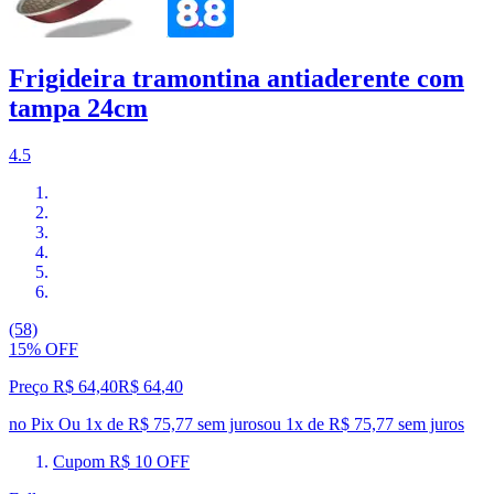
Frigideira tramontina antiaderente com
tampa 24cm
4.5
(58)
15% OFF
Preço R$ 64,40
R$
64
,
40
no Pix
Ou 1x de R$ 75,77 sem juros
ou
1
x de
R$ 75,77
sem juros
Cupom R$ 10 OFF