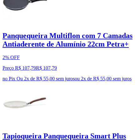
Panquequeira Multiflon com 7 Camadas
Antiaderente de Alumínio 22cm Petra+
2% OFF
Preço R$ 107,79
R$
107
,
79
no Pix
Ou 2x de R$ 55,00 sem juros
ou
2
x de
R$ 55,00
sem juros
Tapioqueira Panquequeira Smart Plus