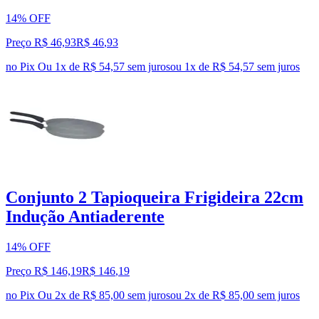
14% OFF
Preço R$ 46,93
R$
46
,
93
no Pix
Ou 1x de R$ 54,57 sem juros
ou
1
x de
R$ 54,57
sem juros
Conjunto 2 Tapioqueira Frigideira 22cm
Indução Antiaderente
14% OFF
Preço R$ 146,19
R$
146
,
19
no Pix
Ou 2x de R$ 85,00 sem juros
ou
2
x de
R$ 85,00
sem juros