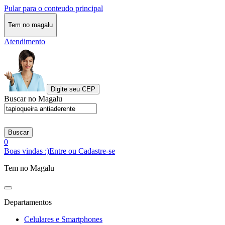
Pular para o conteudo principal
Tem no magalu
Atendimento
Digite seu CEP
Buscar no Magalu
Buscar
0
Boas vindas :)
Entre ou Cadastre-se
Tem no Magalu
Departamentos
Celulares e Smartphones