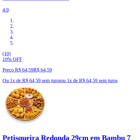
4.9
(10)
10% OFF
Preço R$ 64,59
R$
64
,
59
Ou 1x de R$ 64,59 sem juros
ou
1
x de
R$ 64,59
sem juros
Petisqueira Redonda 29cm em Bambu 7