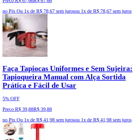
Preço R$ 67,66
R$
67
,
66
no Pix
Ou 1x de R$ 78,67 sem juros
ou
1
x de
R$ 78,67
sem juros
Faça Tapiocas Uniformes e Sem Sujeira:
Tapioqueira Manual com Alça Sortida
Prática e Fácil de Usar
5% OFF
Preço R$ 39,88
R$
39
,
88
no Pix
Ou 1x de R$ 41,98 sem juros
ou
1
x de
R$ 41,98
sem juros