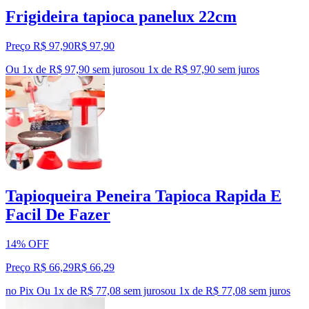
Frigideira tapioca panelux 22cm
Preço R$ 97,90
R$
97
,
90
Ou 1x de R$ 97,90 sem juros
ou
1
x de
R$ 97,90
sem juros
Tapioqueira Peneira Tapioca Rapida E
Facil De Fazer
14% OFF
Preço R$ 66,29
R$
66
,
29
no Pix
Ou 1x de R$ 77,08 sem juros
ou
1
x de
R$ 77,08
sem juros