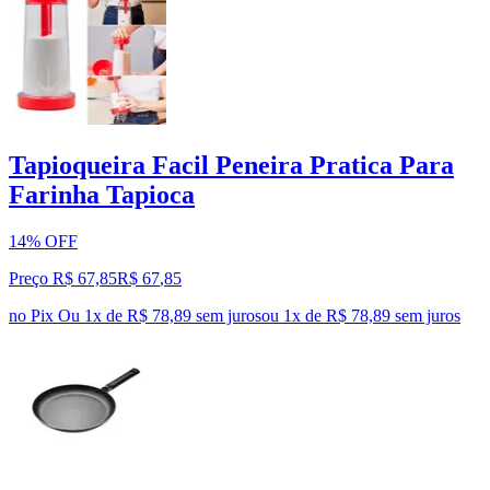
Tapioqueira Facil Peneira Pratica Para
Farinha Tapioca
14% OFF
Preço R$ 67,85
R$
67
,
85
no Pix
Ou 1x de R$ 78,89 sem juros
ou
1
x de
R$ 78,89
sem juros