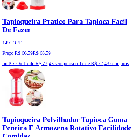
Tapioqueira Pratico Para Tapioca Facil
De Fazer
14% OFF
Preço R$ 66,59
R$
66
,
59
no Pix
Ou 1x de R$ 77,43 sem juros
ou
1
x de
R$ 77,43
sem juros
Tapioqueira Polvilhador Tapioca Goma
Peneira E Armazena Rotativo Facilidade
Comidas