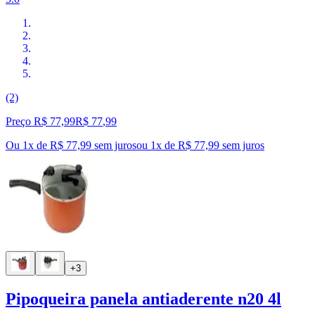
(2)
Preço R$ 77,99
R$
77
,
99
Ou 1x de R$ 77,99 sem juros
ou
1
x de
R$ 77,99
sem juros
+3
Pipoqueira panela antiaderente n20 4l