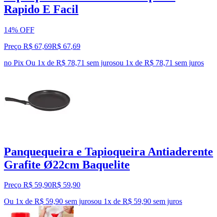
Rapido E Facil
14% OFF
Preço R$ 67,69
R$
67
,
69
no Pix
Ou 1x de R$ 78,71 sem juros
ou
1
x de
R$ 78,71
sem juros
Panquequeira e Tapioqueira Antiaderente
Grafite Ø22cm Baquelite
Preço R$ 59,90
R$
59
,
90
Ou 1x de R$ 59,90 sem juros
ou
1
x de
R$ 59,90
sem juros