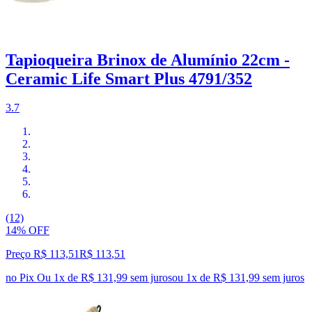
Tapioqueira Brinox de Alumínio 22cm -
Ceramic Life Smart Plus 4791/352
3.7
(12)
14% OFF
Preço R$ 113,51
R$
113
,
51
no Pix
Ou 1x de R$ 131,99 sem juros
ou
1
x de
R$ 131,99
sem juros