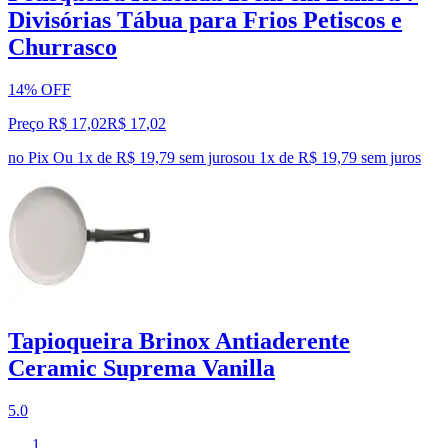
Divisórias Tábua para Frios Petiscos e
Churrasco
14% OFF
Preço R$ 17,02
R$
17
,
02
no Pix
Ou 1x de R$ 19,79 sem juros
ou
1
x de
R$ 19,79
sem juros
Tapioqueira Brinox Antiaderente
Ceramic Suprema Vanilla
5.0