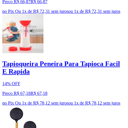
Preço R$ 66,87
R$
66
,
87
no Pix
Ou 1x de R$ 72,31 sem juros
ou
1
x de
R$ 72,31
sem juros
Tapioqueira Peneira Para Tapioca Facil
E Rapida
14% OFF
Preço R$ 67,18
R$
67
,
18
no Pix
Ou 1x de R$ 78,12 sem juros
ou
1
x de
R$ 78,12
sem juros