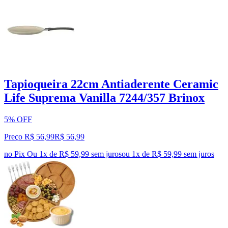
Tapioqueira 22cm Antiaderente Ceramic
Life Suprema Vanilla 7244/357 Brinox
5% OFF
Preço R$ 56,99
R$
56
,
99
no Pix
Ou 1x de R$ 59,99 sem juros
ou
1
x de
R$ 59,99
sem juros