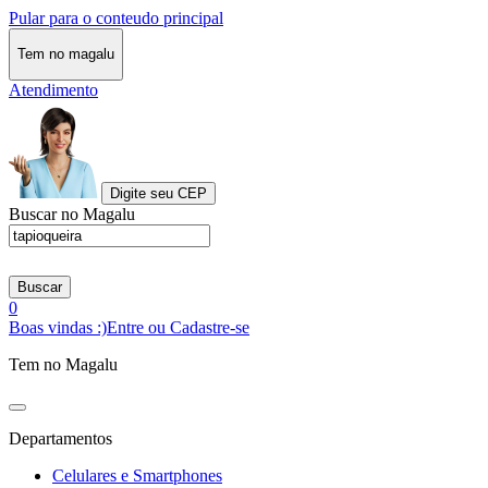
Pular para o conteudo principal
Tem no magalu
Atendimento
Digite seu CEP
Buscar no Magalu
Buscar
0
Boas vindas :)
Entre ou Cadastre-se
Tem no Magalu
Departamentos
Celulares e Smartphones