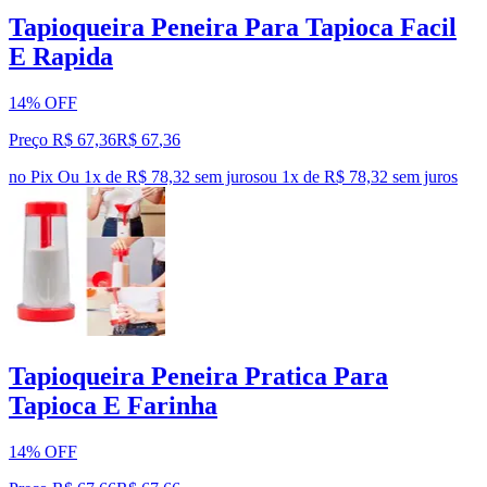
Tapioqueira Peneira Para Tapioca Facil
E Rapida
14% OFF
Preço R$ 67,36
R$
67
,
36
no Pix
Ou 1x de R$ 78,32 sem juros
ou
1
x de
R$ 78,32
sem juros
Tapioqueira Peneira Pratica Para
Tapioca E Farinha
14% OFF