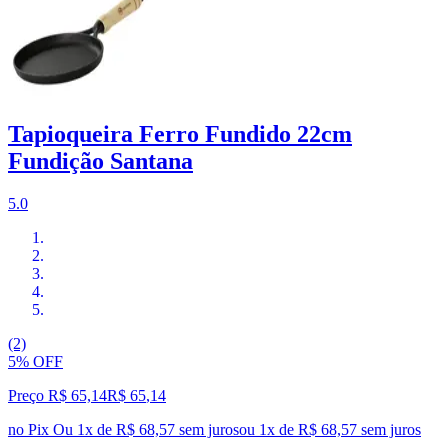
Tapioqueira Ferro Fundido 22cm
Fundição Santana
5.0
(2)
5% OFF
Preço R$ 65,14
R$
65
,
14
no Pix
Ou 1x de R$ 68,57 sem juros
ou
1
x de
R$ 68,57
sem juros