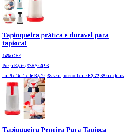
Tapioqueira prática e durável para
tapioca!
14% OFF
Preço R$ 66,93
R$
66
,
93
no Pix
Ou 1x de R$ 72,38 sem juros
ou
1
x de
R$ 72,38
sem juros
Tapioqueira Peneira Para Tapioca