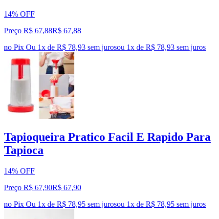
14% OFF
Preço R$ 67,88
R$
67
,
88
no Pix
Ou 1x de R$ 78,93 sem juros
ou
1
x de
R$ 78,93
sem juros
Tapioqueira Pratico Facil E Rapido Para
Tapioca
14% OFF
Preço R$ 67,90
R$
67
,
90
no Pix
Ou 1x de R$ 78,95 sem juros
ou
1
x de
R$ 78,95
sem juros