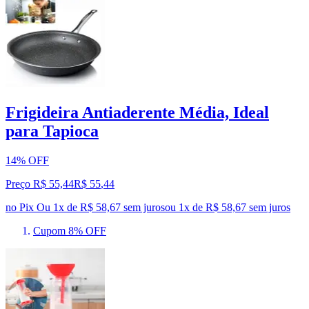
Frigideira Antiaderente Média, Ideal
para Tapioca
14% OFF
Preço R$ 55,44
R$
55
,
44
no Pix
Ou 1x de R$ 58,67 sem juros
ou
1
x de
R$ 58,67
sem juros
Cupom 8% OFF