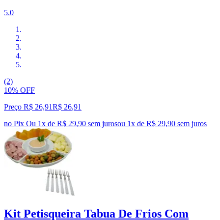
5.0
(2)
10% OFF
Preço R$ 26,91
R$
26
,
91
no Pix
Ou 1x de R$ 29,90 sem juros
ou
1
x de
R$ 29,90
sem juros
Kit Petisqueira Tabua De Frios Com