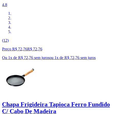
4.8
(12)
Preço R$ 72,76
R$
72
,
76
Ou 1x de R$ 72,76 sem juros
ou
1
x de
R$ 72,76
sem juros
Chapa Frigideira Tapioca Ferro Fundido
C/ Cabo De Madeira