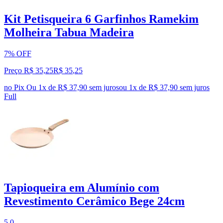
Kit Petisqueira 6 Garfinhos Ramekim
Molheira Tabua Madeira
7% OFF
Preço R$ 35,25
R$
35
,
25
no Pix
Ou 1x de R$ 37,90 sem juros
ou
1
x de
R$ 37,90
sem juros
Full
Tapioqueira em Alumínio com
Revestimento Cerâmico Bege 24cm
5.0