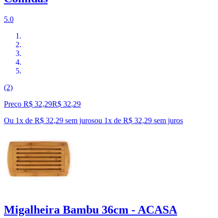
5.0
(2)
Preço R$ 32,29
R$
32
,
29
Ou 1x de R$ 32,29 sem juros
ou
1
x de
R$ 32,29
sem juros
Migalheira Bambu 36cm - ACASA