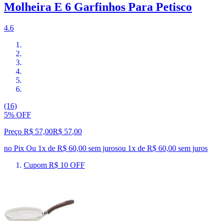
Molheira E 6 Garfinhos Para Petisco
4.6
(16)
5% OFF
Preço R$ 57,00
R$
57
,
00
no Pix
Ou 1x de R$ 60,00 sem juros
ou
1
x de
R$ 60,00
sem juros
Cupom R$ 10 OFF