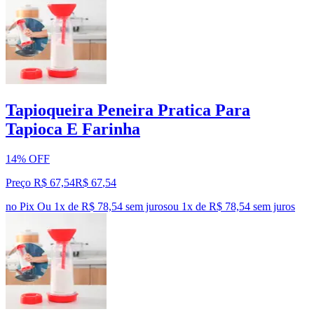
Tapioqueira Peneira Pratica Para
Tapioca E Farinha
14% OFF
Preço R$ 67,54
R$
67
,
54
no Pix
Ou 1x de R$ 78,54 sem juros
ou
1
x de
R$ 78,54
sem juros