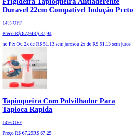
Frigideira Tapioqueira Antiaderente
Duravel 22cm Compatível Indução Preto
14% OFF
Preço R$ 87,94
R$
87
,
94
no Pix
Ou 2x de R$ 51,13 sem juros
ou
2
x de
R$ 51,13
sem juros
Tapioqueira Com Polvilhador Para
Tapioca Rapida
14% OFF
Preço R$ 67,25
R$
67
,
25