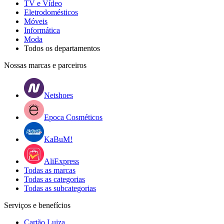
TV e Vídeo
Eletrodomésticos
Móveis
Informática
Moda
Todos os departamentos
Nossas marcas e parceiros
Netshoes
Epoca Cosméticos
KaBuM!
AliExpress
Todas as marcas
Todas as categorias
Todas as subcategorias
Serviços e benefícios
Cartão Luiza