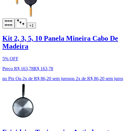
+1
Kit 2, 3, 5, 10 Panela Mineira Cabo De
Madeira
5% OFF
Preço R$ 163,78
R$
163
,
78
no Pix
Ou 2x de R$ 86,20 sem juros
ou
2
x de
R$ 86,20
sem juros