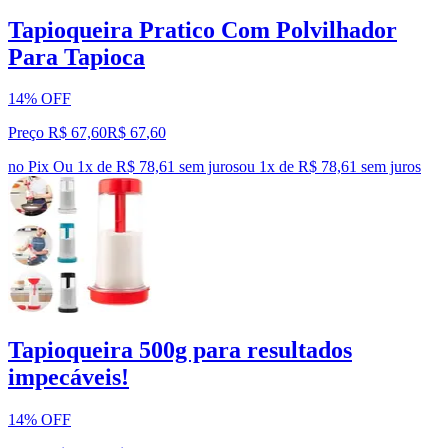
Tapioqueira Pratico Com Polvilhador
Para Tapioca
14% OFF
Preço R$ 67,60
R$
67
,
60
no Pix
Ou 1x de R$ 78,61 sem juros
ou
1
x de
R$ 78,61
sem juros
Tapioqueira 500g para resultados
impecáveis!
14% OFF