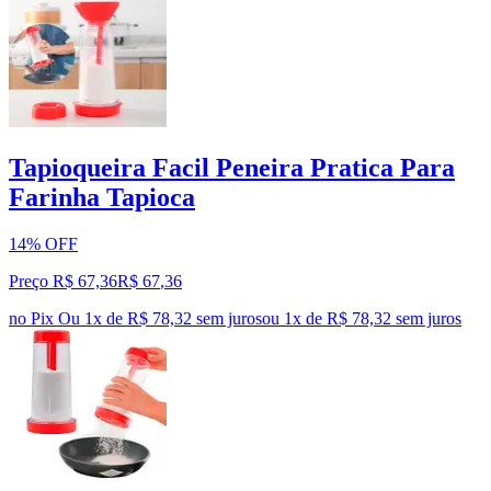
Tapioqueira Facil Peneira Pratica Para
Farinha Tapioca
14% OFF
Preço R$ 67,36
R$
67
,
36
no Pix
Ou 1x de R$ 78,32 sem juros
ou
1
x de
R$ 78,32
sem juros