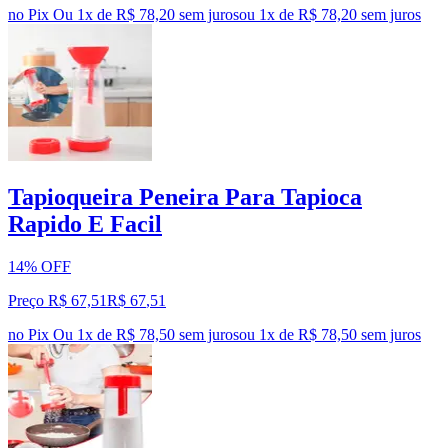
no Pix
Ou 1x de R$ 78,20 sem juros
ou
1
x de
R$ 78,20
sem juros
Tapioqueira Peneira Para Tapioca
Rapido E Facil
14% OFF
Preço R$ 67,51
R$
67
,
51
no Pix
Ou 1x de R$ 78,50 sem juros
ou
1
x de
R$ 78,50
sem juros