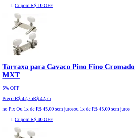
Cupom R$ 10 OFF
Tarraxa para Cavaco Pino Fino Cromado
MXT
5% OFF
Preço R$ 42,75
R$
42
,
75
no Pix
Ou 1x de R$ 45,00 sem juros
ou
1
x de
R$ 45,00
sem juros
Cupom R$ 40 OFF