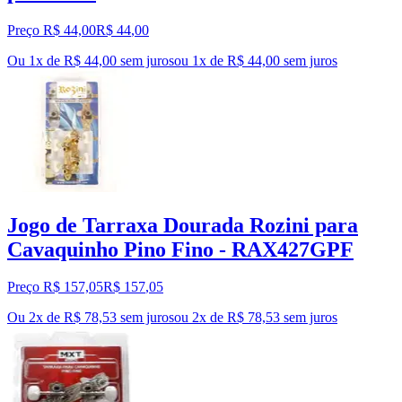
Preço R$ 44,00
R$
44
,
00
Ou 1x de R$ 44,00 sem juros
ou
1
x de
R$ 44,00
sem juros
Jogo de Tarraxa Dourada Rozini para
Cavaquinho Pino Fino - RAX427GPF
Preço R$ 157,05
R$
157
,
05
Ou 2x de R$ 78,53 sem juros
ou
2
x de
R$ 78,53
sem juros