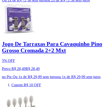
Ou 2x de R$ 72,38 sem juros
ou
2
x de
R$ 72,38
sem juros
Jogo De Tarraxas Para Cavaquinho Pino
Grosso Cromada 2+2 Mxt
5% OFF
Preço R$ 28,49
R$
28
,
49
no Pix
Ou 1x de R$ 29,99 sem juros
ou
1
x de
R$ 29,99
sem juros
Cupom R$ 10 OFF