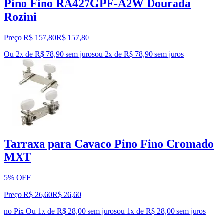
Pino Fino RA427GPF-A2W Dourada
Rozini
Preço R$ 157,80
R$
157
,
80
Ou 2x de R$ 78,90 sem juros
ou
2
x de
R$ 78,90
sem juros
Tarraxa para Cavaco Pino Fino Cromado
MXT
5% OFF
Preço R$ 26,60
R$
26
,
60
no Pix
Ou 1x de R$ 28,00 sem juros
ou
1
x de
R$ 28,00
sem juros