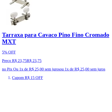
Tarraxa para Cavaco Pino Fino Cromado
MXT
5% OFF
Preço R$ 23,75
R$
23
,
75
no Pix
Ou 1x de R$ 25,00 sem juros
ou
1
x de
R$ 25,00
sem juros
Cupom R$ 15 OFF