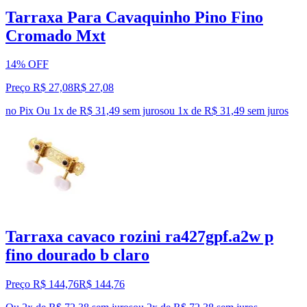
Tarraxa Para Cavaquinho Pino Fino
Cromado Mxt
14% OFF
Preço R$ 27,08
R$
27
,
08
no Pix
Ou 1x de R$ 31,49 sem juros
ou
1
x de
R$ 31,49
sem juros
Tarraxa cavaco rozini ra427gpf.a2w p
fino dourado b claro
Preço R$ 144,76
R$
144
,
76