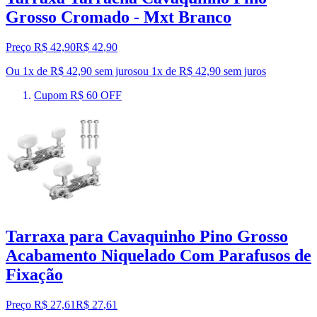
Grosso Cromado - Mxt Branco
Preço R$ 42,90
R$
42
,
90
Ou 1x de R$ 42,90 sem juros
ou
1
x de
R$ 42,90
sem juros
Cupom R$ 60 OFF
Tarraxa para Cavaquinho Pino Grosso
Acabamento Niquelado Com Parafusos de
Fixação
Preço R$ 27,61
R$
27
,
61