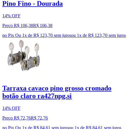
Pino Fino - Dourada
14% OFF
Preço R$ 106,38
R$
106
,
38
no Pix
Ou 1x de R$ 123,70 sem juros
ou
1
x de
R$ 123,70
sem juros
Tarraxa cavaco pino grosso cromado
botão claro ra427npg.si
14% OFF
Preço R$ 72,76
R$
72
,
76
no Pix
Ou 1x de R$ 84,61 sem juros
ou
1
x de
R$ 84,61
sem juros