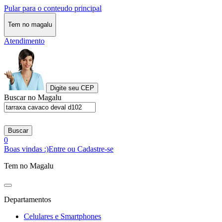
Pular para o conteudo principal
Tem no magalu
Atendimento
Digite seu CEP
Buscar no Magalu
Buscar
0
Boas vindas :)
Entre ou Cadastre-se
Tem no Magalu
Departamentos
Celulares e Smartphones