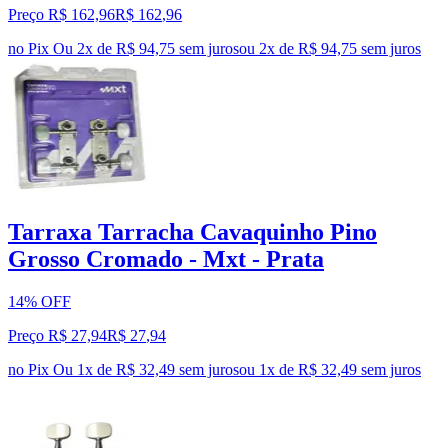
Preço R$ 162,96
R$
162
,
96
no Pix
Ou 2x de R$ 94,75 sem juros
ou
2
x de
R$ 94,75
sem juros
Tarraxa Tarracha Cavaquinho Pino
Grosso Cromado - Mxt - Prata
14% OFF
Preço R$ 27,94
R$
27
,
94
no Pix
Ou 1x de R$ 32,49 sem juros
ou
1
x de
R$ 32,49
sem juros