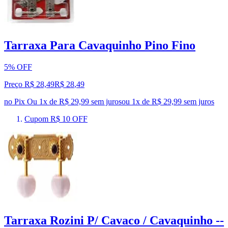
Tarraxa Para Cavaquinho Pino Fino
5% OFF
Preço R$ 28,49
R$
28
,
49
no Pix
Ou 1x de R$ 29,99 sem juros
ou
1
x de
R$ 29,99
sem juros
Cupom R$ 10 OFF
Tarraxa Rozini P/ Cavaco / Cavaquinho --