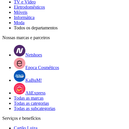
TV e Vídeo
Eletrodomésticos
Móveis
Informática
Moda
Todos os departamentos
Nossas marcas e parceiros
Netshoes
Epoca Cosméticos
KaBuM!
AliExpress
Todas as marcas
Todas as categorias
Todas as subcategorias
Serviços e benefícios
Cartão Luiza