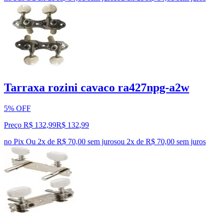
Tarraxa rozini cavaco ra427npg-a2w
5% OFF
Preço R$ 132,99
R$
132
,
99
no Pix
Ou 2x de R$ 70,00 sem juros
ou
2
x de
R$ 70,00
sem juros