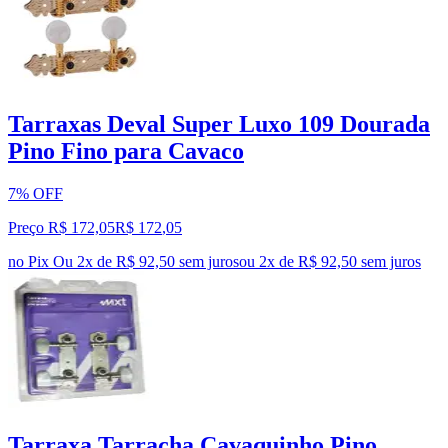
Tarraxas Deval Super Luxo 109 Dourada
Pino Fino para Cavaco
7% OFF
Preço R$ 172,05
R$
172
,
05
no Pix
Ou 2x de R$ 92,50 sem juros
ou
2
x de
R$ 92,50
sem juros
Tarraxa Tarracha Cavaquinho Pino