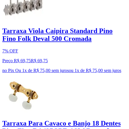
Tarraxa Viola Caipira Standard Pino
Fino Folk Deval 500 Cromada
7% OFF
Preço R$ 69,75
R$
69
,
75
no Pix
Ou 1x de R$ 75,00 sem juros
ou
1
x de
R$ 75,00
sem juros
Tarraxa Para Cavaco e Banjo 18 Dentes