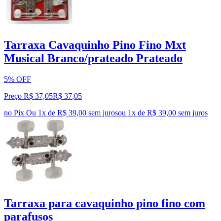
Tarraxa Cavaquinho Pino Fino Mxt
Musical Branco/prateado Prateado
5% OFF
Preço R$ 37,05
R$
37
,
05
no Pix
Ou 1x de R$ 39,00 sem juros
ou
1
x de
R$ 39,00
sem juros
Tarraxa para cavaquinho pino fino com
parafusos