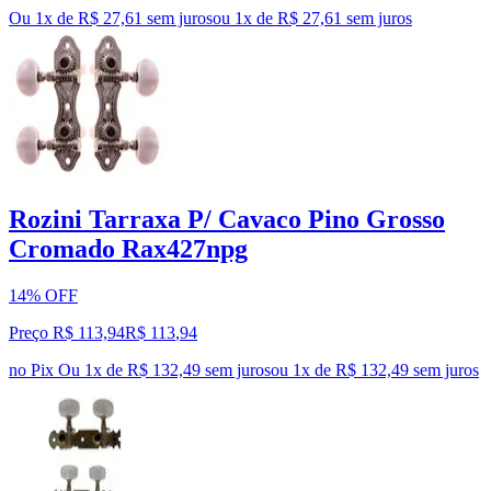
Ou 1x de R$ 27,61 sem juros
ou
1
x de
R$ 27,61
sem juros
Rozini Tarraxa P/ Cavaco Pino Grosso
Cromado Rax427npg
14% OFF
Preço R$ 113,94
R$
113
,
94
no Pix
Ou 1x de R$ 132,49 sem juros
ou
1
x de
R$ 132,49
sem juros