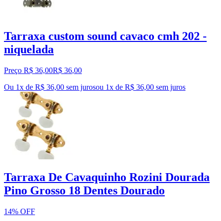
Tarraxa custom sound cavaco cmh 202 -
niquelada
Preço R$ 36,00
R$
36
,
00
Ou 1x de R$ 36,00 sem juros
ou
1
x de
R$ 36,00
sem juros
Tarraxa De Cavaquinho Rozini Dourada
Pino Grosso 18 Dentes Dourado
14% OFF