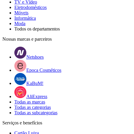
TV e Vídeo
Eletrodomésticos
Móveis
Informática
Moda
Todos os departamentos
Nossas marcas e parceiros
Netshoes
Epoca Cosméticos
KaBuM!
AliExpress
Todas as marcas
Todas as categorias
Todas as subcategorias
Serviços e benefícios
Cartão Luiza