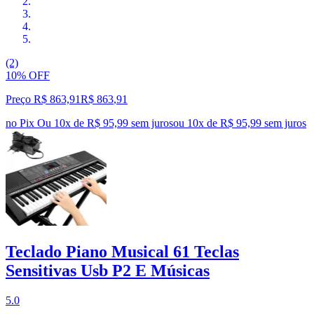
(2)
10% OFF
Preço R$ 863,91
R$
863
,
91
no Pix
Ou 10x de R$ 95,99 sem juros
ou
10
x de
R$ 95,99
sem juros
Teclado Piano Musical 61 Teclas
Sensitivas Usb P2 E Músicas
5.0