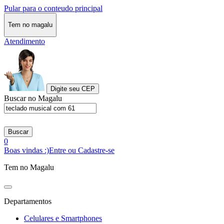
Pular para o conteudo principal
Tem no magalu
Atendimento
Digite seu CEP
Buscar no Magalu
Buscar
0
Boas vindas :)
Entre ou Cadastre-se
Tem no Magalu
Departamentos
Celulares e Smartphones