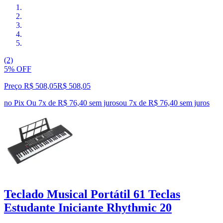
(2)
5% OFF
Preço R$ 508,05
R$
508
,
05
no Pix
Ou 7x de R$ 76,40 sem juros
ou
7
x de
R$ 76,40
sem juros
Teclado Musical Portátil 61 Teclas
Estudante Iniciante Rhythmic 20