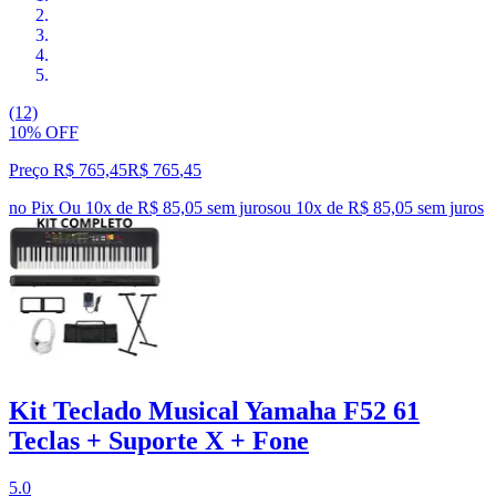
(12)
10% OFF
Preço R$ 765,45
R$
765
,
45
no Pix
Ou 10x de R$ 85,05 sem juros
ou
10
x de
R$ 85,05
sem juros
Kit Teclado Musical Yamaha F52 61
Teclas + Suporte X + Fone
5.0