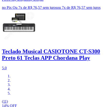
no Pix
Ou 7x de R$ 76,57 sem juros
ou
7
x de
R$ 76,57
sem juros
Teclado Musical CASIOTONE CT-S300
Preto 61 Teclas APP Chordana Play
5.0
(11)
14% OFF