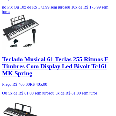
no Pix
Ou 10x de R$ 173,99 sem juros
ou
10
x de
R$ 173,99
sem
juros
Teclado Musical 61 Teclas 255 Ritmos E
Timbres Com Display Led Bivolt Tc161
MK Spring
Preço R$ 405,00
R$
405
,
00
Ou 5x de R$ 81,00 sem juros
ou
5
x de
R$ 81,00
sem juros