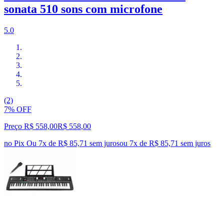
sonata 510 sons com microfone
5.0
(2)
7% OFF
Preço R$ 558,00
R$
558
,
00
no Pix
Ou 7x de R$ 85,71 sem juros
ou
7
x de
R$ 85,71
sem juros