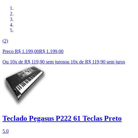
(2)
Preço R$ 1.199,00
R$
1.199
,
00
Ou 10x de R$ 119,90 sem juros
ou
10
x de
R$ 119,90
sem juros
Teclado Pegasus P222 61 Teclas Preto
5.0