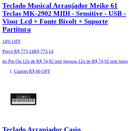
Teclado Musical Arranjador Meike 61
Teclas MK-2902 MIDI - Sensitive - USB -
Visor Lcd + Fonte Bivolt + Suporte
Partitura
14% OFF
Preço R$ 773,14
R$
773
,
14
no Pix
Ou 12x de R$ 74,92 sem juros
ou
12
x de
R$ 74,92
sem juros
Cupom R$ 60 OFF
Teclado Arranjador Casio