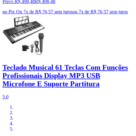
Preço R$ 498,48
R$
498
,
48
no Pix
Ou 7x de R$ 76,57 sem juros
ou
7
x de
R$ 76,57
sem juros
Teclado Musical 61 Teclas Com Funções
Profissionais Display MP3 USB
Microfone E Suporte Partitura
5.0