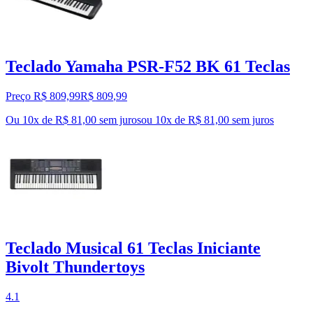
Teclado Yamaha PSR-F52 BK 61 Teclas
Preço R$ 809,99
R$
809
,
99
Ou 10x de R$ 81,00 sem juros
ou
10
x de
R$ 81,00
sem juros
Teclado Musical 61 Teclas Iniciante
Bivolt Thundertoys
4.1