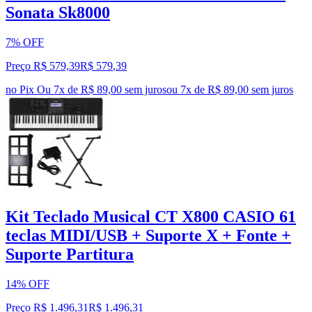
Sonata Sk8000
7% OFF
Preço R$ 579,39
R$
579
,
39
no Pix
Ou 7x de R$ 89,00 sem juros
ou
7
x de
R$ 89,00
sem juros
Kit Teclado Musical CT X800 CASIO 61
teclas MIDI/USB + Suporte X + Fonte +
Suporte Partitura
14% OFF
Preço R$ 1.496,31
R$
1.496
,
31