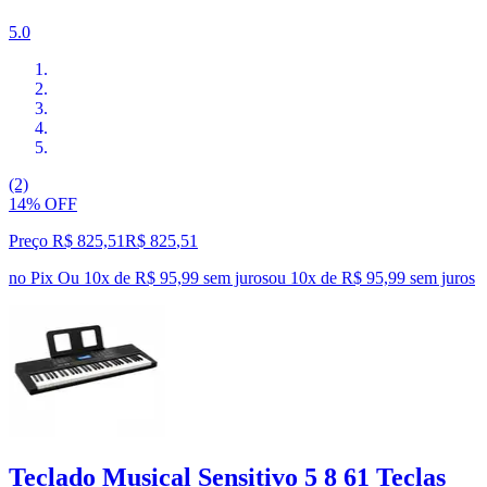
5.0
(2)
14% OFF
Preço R$ 825,51
R$
825
,
51
no Pix
Ou 10x de R$ 95,99 sem juros
ou
10
x de
R$ 95,99
sem juros
Teclado Musical Sensitivo 5 8 61 Teclas