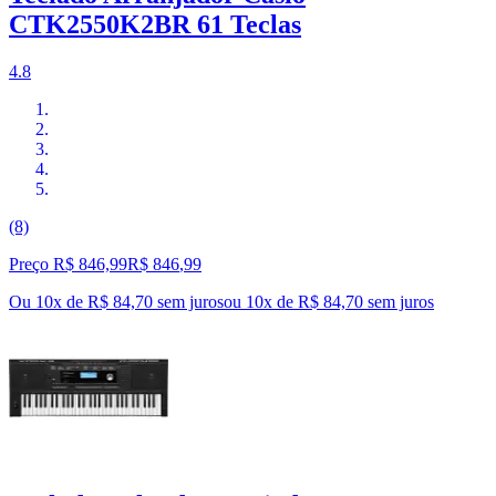
CTK2550K2BR 61 Teclas
4.8
(8)
Preço R$ 846,99
R$
846
,
99
Ou 10x de R$ 84,70 sem juros
ou
10
x de
R$ 84,70
sem juros