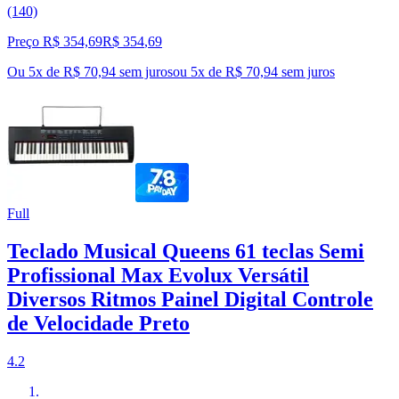
(140)
Preço R$ 354,69
R$
354
,
69
Ou 5x de R$ 70,94 sem juros
ou
5
x de
R$ 70,94
sem juros
Full
Teclado Musical Queens 61 teclas Semi
Profissional Max Evolux Versátil
Diversos Ritmos Painel Digital Controle
de Velocidade Preto
4.2