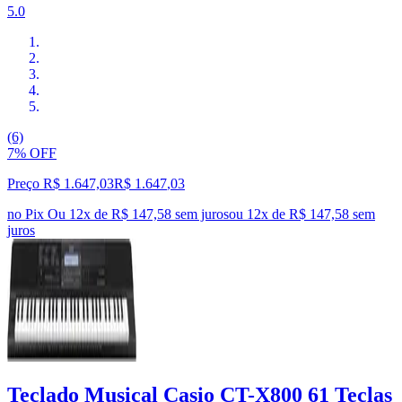
5.0
(6)
7% OFF
Preço R$ 1.647,03
R$
1.647
,
03
no Pix
Ou 12x de R$ 147,58 sem juros
ou
12
x de
R$ 147,58
sem
juros
Teclado Musical Casio CT-X800 61 Teclas