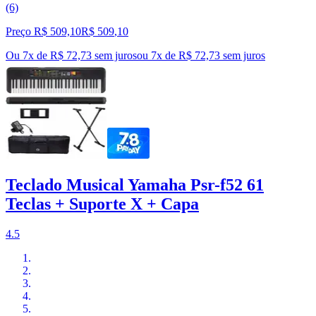
(6)
Preço R$ 509,10
R$
509
,
10
Ou 7x de R$ 72,73 sem juros
ou
7
x de
R$ 72,73
sem juros
Teclado Musical Yamaha Psr-f52 61
Teclas + Suporte X + Capa
4.5