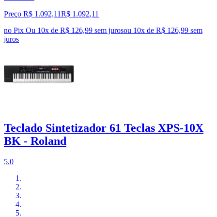
Preço R$ 1.092,11
R$
1.092
,
11
no Pix
Ou 10x de R$ 126,99 sem juros
ou
10
x de
R$ 126,99
sem
juros
Teclado Sintetizador 61 Teclas XPS-10X
BK - Roland
5.0