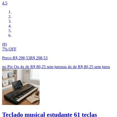
4.5
(8)
7% OFF
Preço R$ 298,53
R$
298
,
53
no Pix
Ou 4x de R$ 80,25 sem juros
ou
4
x de
R$ 80,25
sem juros
Teclado musical estudante 61 teclas