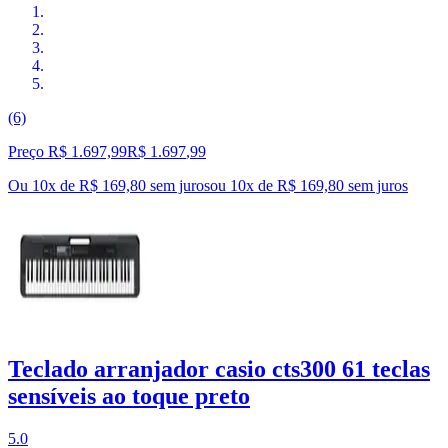
(6)
Preço R$ 1.697,99
R$
1.697
,
99
Ou 10x de R$ 169,80 sem juros
ou
10
x de
R$ 169,80
sem juros
Teclado arranjador casio cts300 61 teclas
sensíveis ao toque preto
5.0