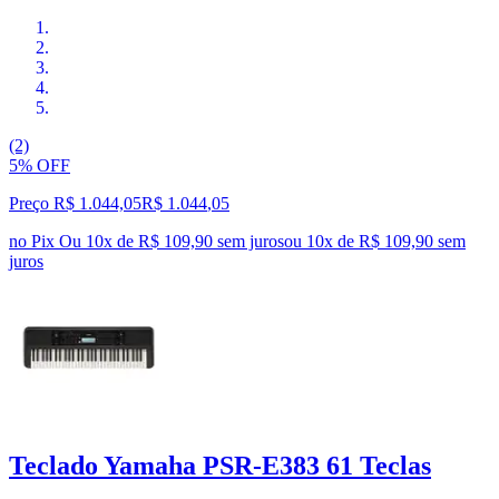
(2)
5% OFF
Preço R$ 1.044,05
R$
1.044
,
05
no Pix
Ou 10x de R$ 109,90 sem juros
ou
10
x de
R$ 109,90
sem
juros
Teclado Yamaha PSR-E383 61 Teclas