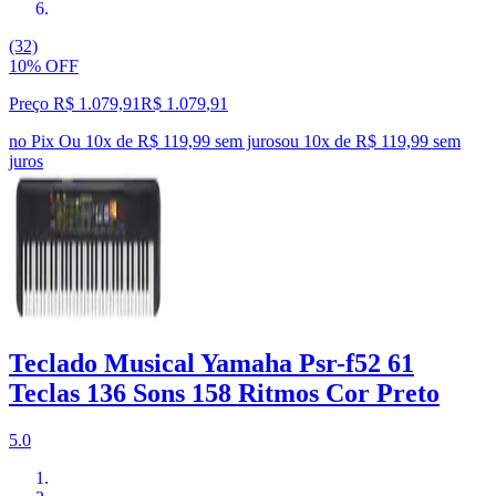
(32)
10% OFF
Preço R$ 1.079,91
R$
1.079
,
91
no Pix
Ou 10x de R$ 119,99 sem juros
ou
10
x de
R$ 119,99
sem
juros
Teclado Musical Yamaha Psr-f52 61
Teclas 136 Sons 158 Ritmos Cor Preto
5.0