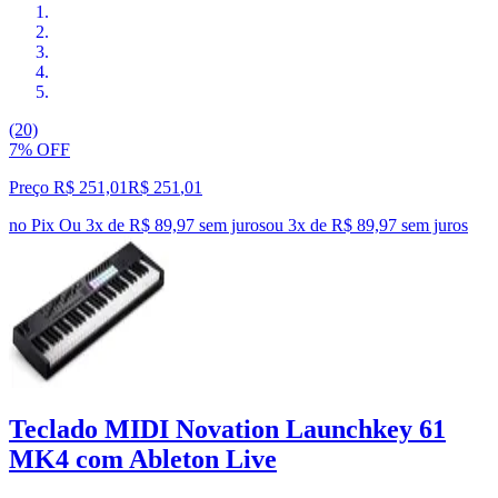
(20)
7% OFF
Preço R$ 251,01
R$
251
,
01
no Pix
Ou 3x de R$ 89,97 sem juros
ou
3
x de
R$ 89,97
sem juros
Teclado MIDI Novation Launchkey 61
MK4 com Ableton Live