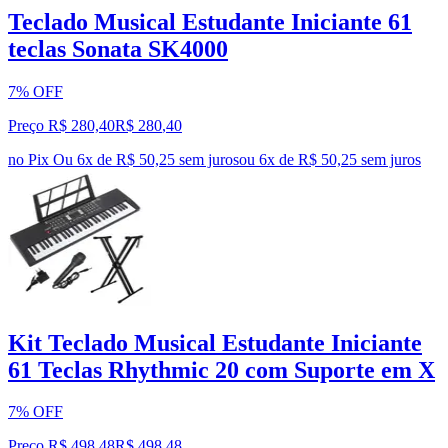
Teclado Musical Estudante Iniciante 61
teclas Sonata SK4000
7% OFF
Preço R$ 280,40
R$
280
,
40
no Pix
Ou 6x de R$ 50,25 sem juros
ou
6
x de
R$ 50,25
sem juros
Kit Teclado Musical Estudante Iniciante
61 Teclas Rhythmic 20 com Suporte em X
7% OFF
Preço R$ 498,48
R$
498
,
48