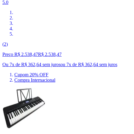
5.0
(2)
Preço R$ 2.538,47
R$
2.538
,
47
Ou 7x de R$ 362,64 sem juros
ou
7
x de
R$ 362,64
sem juros
Cupom 20% OFF
Compra Internacional