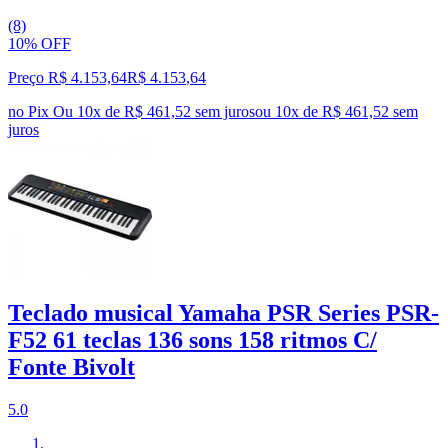
(8)
10% OFF
Preço R$ 4.153,64
R$
4.153
,
64
no Pix
Ou 10x de R$ 461,52 sem juros
ou
10
x de
R$ 461,52
sem
juros
Teclado musical Yamaha PSR Series PSR-
F52 61 teclas 136 sons 158 ritmos C/
Fonte Bivolt
5.0