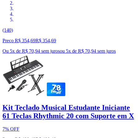
(140)
Preço R$ 354,69
R$
354
,
69
Ou 5x de R$ 70,94 sem juros
ou
5
x de
R$ 70,94
sem juros
Kit Teclado Musical Estudante Iniciante
61 Teclas Rhythmic 20 com Suporte em X
7% OFF