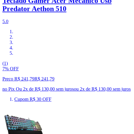
Teclado Gamer Acer Mecanico Usb
Predator Aethon 510
5.0
(1)
7% OFF
Preço R$ 241,79
R$
241
,
79
no Pix
Ou 2x de R$ 130,00 sem juros
ou
2
x de
R$ 130,00
sem juros
Cupom R$ 30 OFF