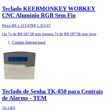
Teclado KEEBMONKEY WOBKEY
CNC Alumínio RGB Sem Fio
Preço R$ 1.313,07
R$
1.313
,
07
Ou 7x de R$ 187,58 sem juros
ou
7
x de
R$ 187,58
sem juros
Compra Internacional
Teclado de Senha TK-850 para Centrais
de Alarme - TEM
5% OFF