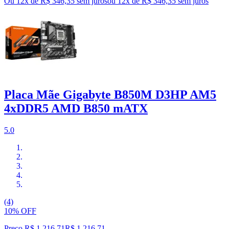
Ou 12x de R$ 346,35 sem juros
ou
12
x de
R$ 346,35
sem juros
Placa Mãe Gigabyte B850M D3HP AM5
4xDDR5 AMD B850 mATX
5.0
(4)
10% OFF
Preço R$ 1.216,71
R$
1.216
,
71