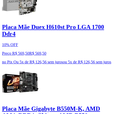
Placa Mãe Duex H610st Pro LGA 1700
Ddr4
10% OFF
Preço R$ 569,50
R$
569
,
50
no Pix
Ou 5x de R$ 126,56 sem juros
ou
5
x de
R$ 126,56
sem juros
Placa Mãe Gigabyte B550M-K, AMD