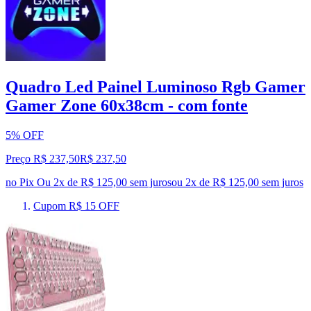
Quadro Led Painel Luminoso Rgb Gamer
Gamer Zone 60x38cm - com fonte
5% OFF
Preço R$ 237,50
R$
237
,
50
no Pix
Ou 2x de R$ 125,00 sem juros
ou
2
x de
R$ 125,00
sem juros
Cupom R$ 15 OFF