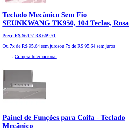
Teclado Mecânico Sem Fio
SEUNKWANG TK950, 104 Teclas, Rosa
Preço R$ 669,51
R$
669
,
51
Ou 7x de R$ 95,64 sem juros
ou
7
x de
R$ 95,64
sem juros
Compra Internacional
Painel de Funções para Coifa - Teclado
Mecânico