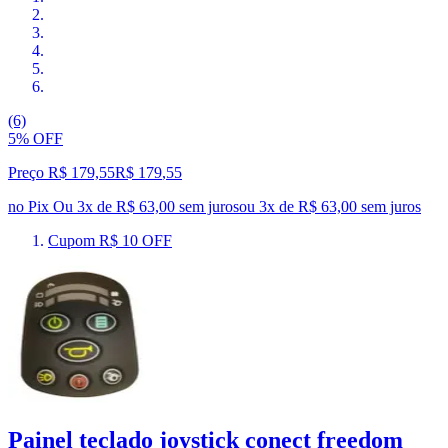
(6)
5% OFF
Preço R$ 179,55
R$
179
,
55
no Pix
Ou 3x de R$ 63,00 sem juros
ou
3
x de
R$ 63,00
sem juros
Cupom R$ 10 OFF
Painel teclado joystick conect freedom