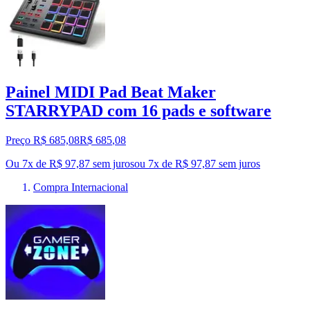
Painel MIDI Pad Beat Maker
STARRYPAD com 16 pads e software
Preço R$ 685,08
R$
685
,
08
Ou 7x de R$ 97,87 sem juros
ou
7
x de
R$ 97,87
sem juros
Compra Internacional