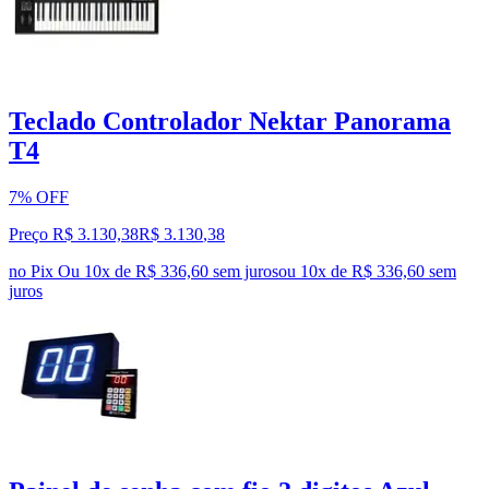
Teclado Controlador Nektar Panorama
T4
7% OFF
Preço R$ 3.130,38
R$
3.130
,
38
no Pix
Ou 10x de R$ 336,60 sem juros
ou
10
x de
R$ 336,60
sem
juros