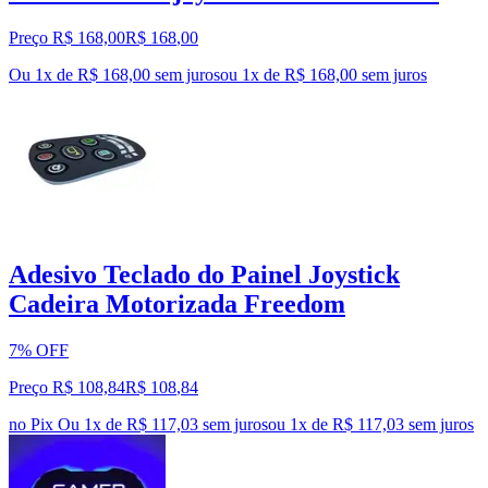
Preço R$ 168,00
R$
168
,
00
Ou 1x de R$ 168,00 sem juros
ou
1
x de
R$ 168,00
sem juros
Adesivo Teclado do Painel Joystick
Cadeira Motorizada Freedom
7% OFF
Preço R$ 108,84
R$
108
,
84
no Pix
Ou 1x de R$ 117,03 sem juros
ou
1
x de
R$ 117,03
sem juros