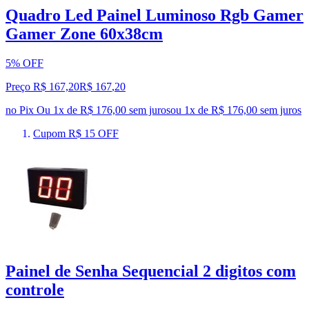
Quadro Led Painel Luminoso Rgb Gamer
Gamer Zone 60x38cm
5% OFF
Preço R$ 167,20
R$
167
,
20
no Pix
Ou 1x de R$ 176,00 sem juros
ou
1
x de
R$ 176,00
sem juros
Cupom R$ 15 OFF
Painel de Senha Sequencial 2 digitos com
controle