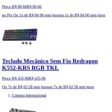
Preço R$ 80,66
R$
80
,
66
no Pix
Ou 1x de R$ 84,90 sem juros
ou
1
x de
R$ 84,90
sem juros
Teclado Mecânico Sem Fio Redragon
K552-KRS RGB TKL
Preço R$ 435,96
R$
435
,
96
Ou 7x de R$ 62,28 sem juros
ou
7
x de
R$ 62,28
sem juros
Compra Internacional