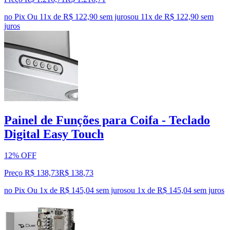
no Pix
Ou 11x de R$ 122,90 sem juros
ou
11
x de
R$ 122,90
sem
juros
Painel de Funções para Coifa - Teclado
Digital Easy Touch
12% OFF
Preço R$ 138,73
R$
138
,
73
no Pix
Ou 1x de R$ 145,04 sem juros
ou
1
x de
R$ 145,04
sem juros