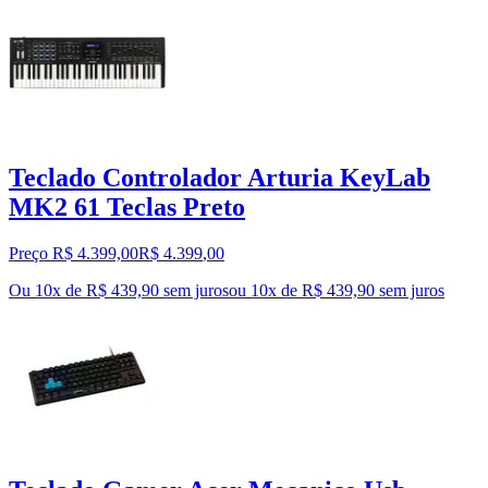
Teclado Controlador Arturia KeyLab
MK2 61 Teclas Preto
Preço R$ 4.399,00
R$
4.399
,
00
Ou 10x de R$ 439,90 sem juros
ou
10
x de
R$ 439,90
sem juros