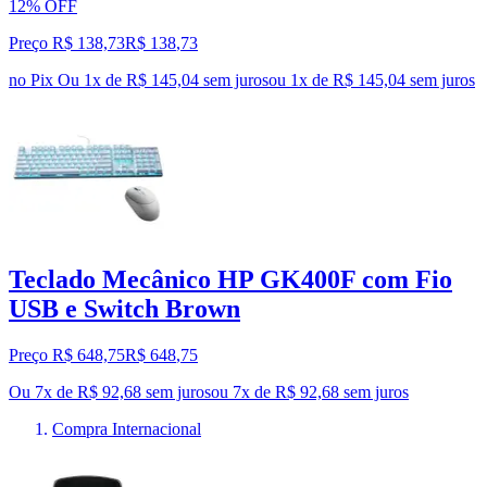
12% OFF
Preço R$ 138,73
R$
138
,
73
no Pix
Ou 1x de R$ 145,04 sem juros
ou
1
x de
R$ 145,04
sem juros
Teclado Mecânico HP GK400F com Fio
USB e Switch Brown
Preço R$ 648,75
R$
648
,
75
Ou 7x de R$ 92,68 sem juros
ou
7
x de
R$ 92,68
sem juros
Compra Internacional