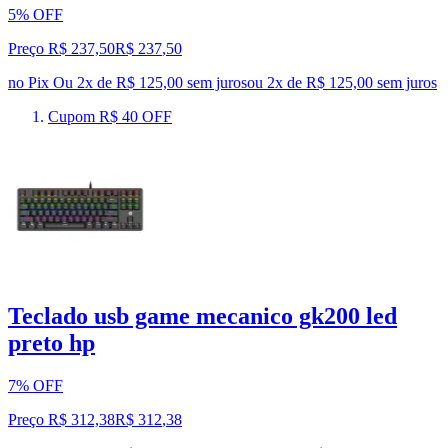
5% OFF
Preço R$ 237,50
R$
237
,
50
no Pix
Ou 2x de R$ 125,00 sem juros
ou
2
x de
R$ 125,00
sem juros
Cupom R$ 40 OFF
Teclado usb game mecanico gk200 led
preto hp
7% OFF
Preço R$ 312,38
R$
312
,
38