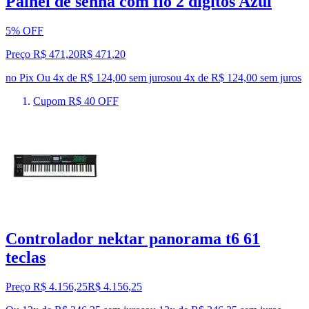
Painel de senha com fio 2 digitos Azul
5% OFF
Preço R$ 471,20
R$
471
,
20
no Pix
Ou 4x de R$ 124,00 sem juros
ou
4
x de
R$ 124,00
sem juros
Cupom R$ 40 OFF
Controlador nektar panorama t6 61
teclas
Preço R$ 4.156,25
R$
4.156
,
25