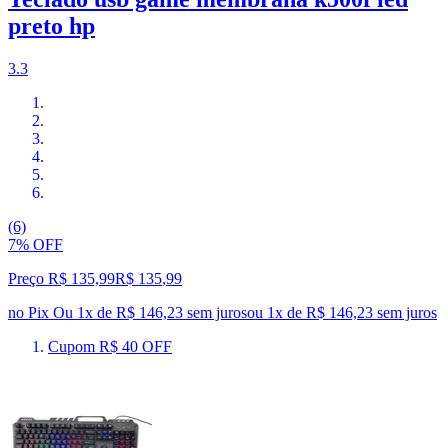
preto hp
3.3
(6)
7% OFF
Preço R$ 135,99
R$
135
,
99
no Pix
Ou 1x de R$ 146,23 sem juros
ou
1
x de
R$ 146,23
sem juros
Cupom R$ 40 OFF