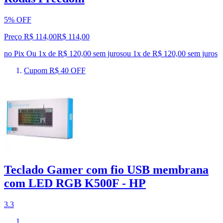
5% OFF
Preço R$ 114,00
R$
114
,
00
no Pix
Ou 1x de R$ 120,00 sem juros
ou
1
x de
R$ 120,00
sem juros
Cupom R$ 40 OFF
Teclado Gamer com fio USB membrana
com LED RGB K500F - HP
3.3