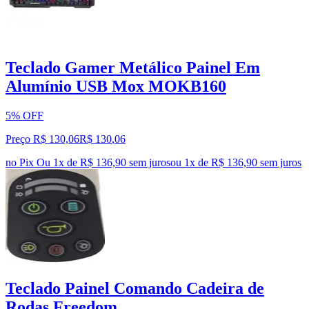
Teclado Gamer Metálico Painel Em
Alumínio USB Mox MOKB160
5% OFF
Preço R$ 130,06
R$
130
,
06
no Pix
Ou 1x de R$ 136,90 sem juros
ou
1
x de
R$ 136,90
sem juros
Teclado Painel Comando Cadeira de
Rodas Freedom