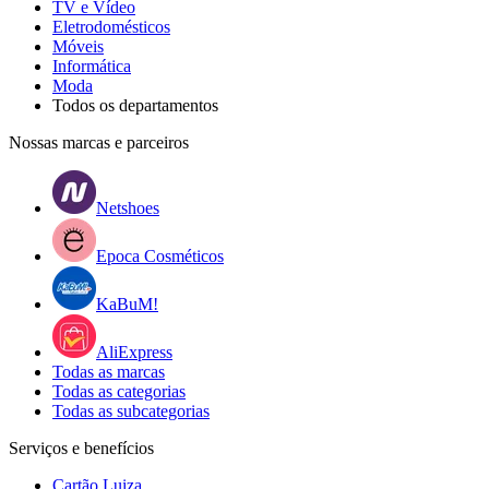
TV e Vídeo
Eletrodomésticos
Móveis
Informática
Moda
Todos os departamentos
Nossas marcas e parceiros
Netshoes
Epoca Cosméticos
KaBuM!
AliExpress
Todas as marcas
Todas as categorias
Todas as subcategorias
Serviços e benefícios
Cartão Luiza