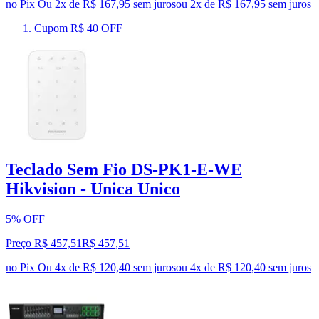
no Pix
Ou 2x de R$ 167,95 sem juros
ou
2
x de
R$ 167,95
sem juros
Cupom R$ 40 OFF
Teclado Sem Fio DS-PK1-E-WE
Hikvision - Unica Unico
5% OFF
Preço R$ 457,51
R$
457
,
51
no Pix
Ou 4x de R$ 120,40 sem juros
ou
4
x de
R$ 120,40
sem juros