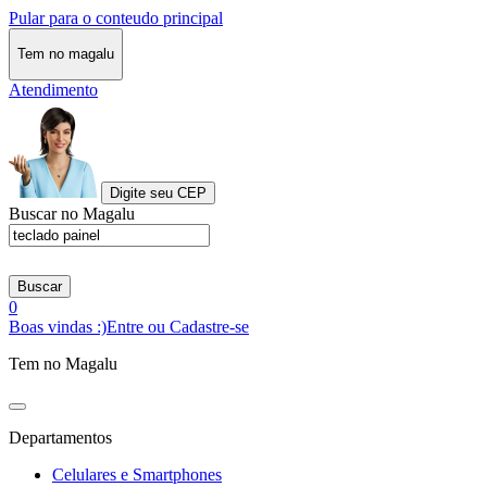
Pular para o conteudo principal
Tem no magalu
Atendimento
Digite seu CEP
Buscar no Magalu
Buscar
0
Boas vindas :)
Entre ou Cadastre-se
Tem no Magalu
Departamentos
Celulares e Smartphones