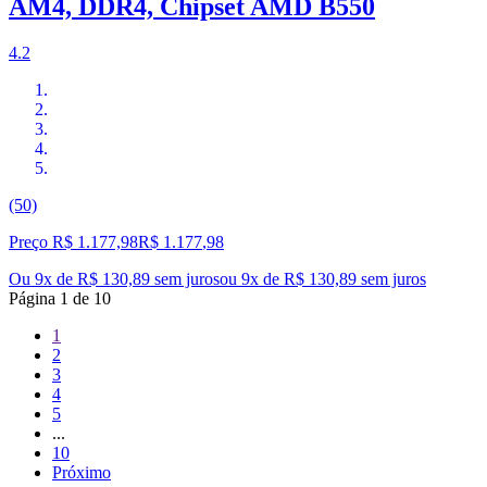
AM4, DDR4, Chipset AMD B550
4.2
(50)
Preço R$ 1.177,98
R$
1.177
,
98
Ou 9x de R$ 130,89 sem juros
ou
9
x de
R$ 130,89
sem juros
Página
1
de
10
1
2
3
4
5
...
10
Próximo