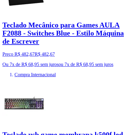
Teclado Mecânico para Games AULA
F2088 - Switches Blue - Estilo Máquina
de Escrever
Preço R$ 482,67
R$
482
,
67
Ou 7x de R$ 68,95 sem juros
ou
7
x de
R$ 68,95
sem juros
Compra Internacional
Teclado usb game membrana k500f led