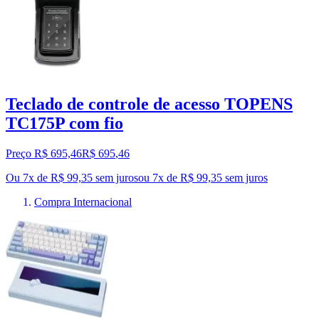
Teclado de controle de acesso TOPENS
TC175P com fio
Preço R$ 695,46
R$
695
,
46
Ou 7x de R$ 99,35 sem juros
ou
7
x de
R$ 99,35
sem juros
Compra Internacional