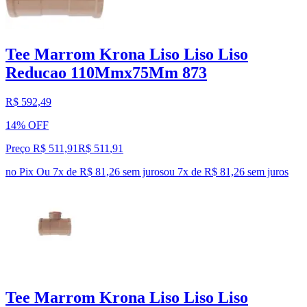
Tee Marrom Krona Liso Liso Liso
Reducao 110Mmx75Mm 873
R$ 592,49
14% OFF
Preço R$ 511,91
R$
511
,
91
no Pix
Ou 7x de R$ 81,26 sem juros
ou
7
x de
R$ 81,26
sem juros
Tee Marrom Krona Liso Liso Liso