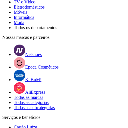
TV e Vídeo
Eletrodomésticos
Móveis
Informática
Moda
Todos os departamentos
Nossas marcas e parceiros
Netshoes
Epoca Cosméticos
KaBuM!
AliExpress
Todas as marcas
Todas as categorias
Todas as subcategorias
Serviços e benefícios
Cartão Luiza