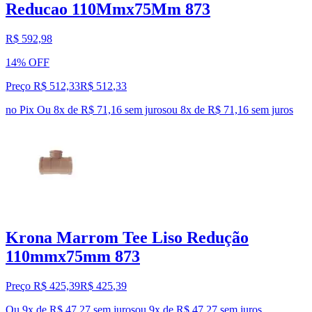
Reducao 110Mmx75Mm 873
R$ 592,98
14% OFF
Preço R$ 512,33
R$
512
,
33
no Pix
Ou 8x de R$ 71,16 sem juros
ou
8
x de
R$ 71,16
sem juros
Krona Marrom Tee Liso Redução
110mmx75mm 873
Preço R$ 425,39
R$
425
,
39
Ou 9x de R$ 47,27 sem juros
ou
9
x de
R$ 47,27
sem juros