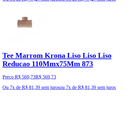
Tee Marrom Krona Liso Liso Liso
Reducao 110Mmx75Mm 873
Preço R$ 569,73
R$
569
,
73
Ou 7x de R$ 81,39 sem juros
ou
7
x de
R$ 81,39
sem juros