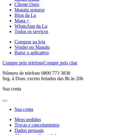
Cliente Ouro
Magalu seguros
Blog da Lu
Maga +
WhatsApp da Lu
Todos os serviços
Comprar na loja
Vender no Magalu
Baixe o aplicativo
Compre pelo telefone
Compre pelo chat
Número de telefone 0800 773 3838
Seg. à Dom. exceto feriados das 8h às 20h
Sua conta
Sua conta
Meus pedidos
Trocas e cancelamentos
Dados pessoais