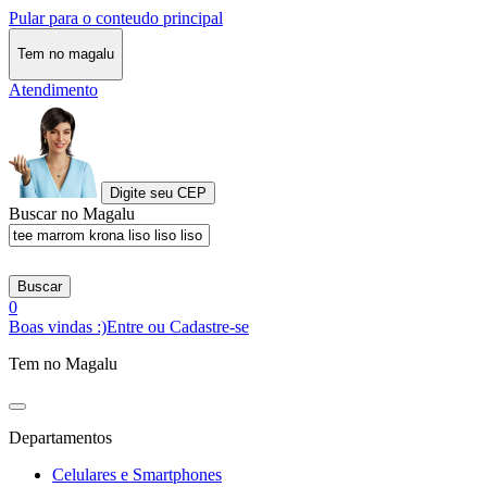
Pular para o conteudo principal
Tem no magalu
Atendimento
Digite seu CEP
Buscar no Magalu
Buscar
0
Boas vindas :)
Entre ou Cadastre-se
Tem no Magalu
Departamentos
Celulares e Smartphones