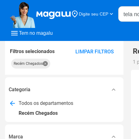
Buscar n
Digite seu CEP
Buscar
Tem no magalu
R
Filtros selecionados
LIMPAR FILTROS
1 
Recém Chegados
Categoria
Todos os departamentos
Recém Chegados
Marca