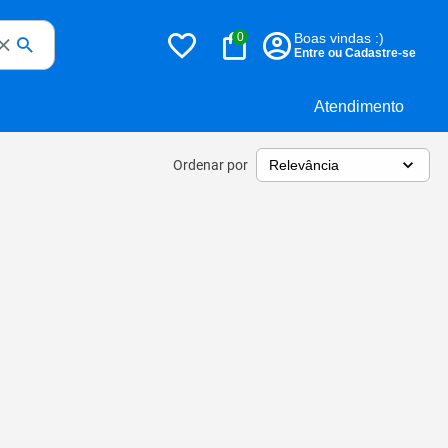
0
Boas vindas :)
Entre ou Cadastre-se
Atendimento
Ordenar por