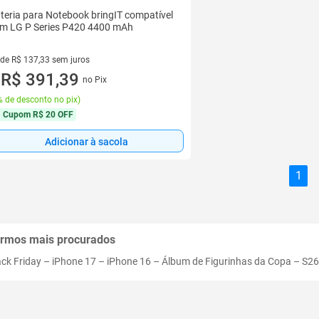
teria para Notebook bringIT compatível
m LG P Series P420 4400 mAh
 de R$ 137,33 sem juros
ez de R$ 137,33 sem juros
R$ 391,39
no Pix
u
 de desconto no pix
)
Cupom
R$ 20 OFF
Adicionar à sacola
1
rmos mais procurados
ack Friday
–
iPhone 17
–
iPhone 16
–
Álbum de Figurinhas da Copa
–
S26