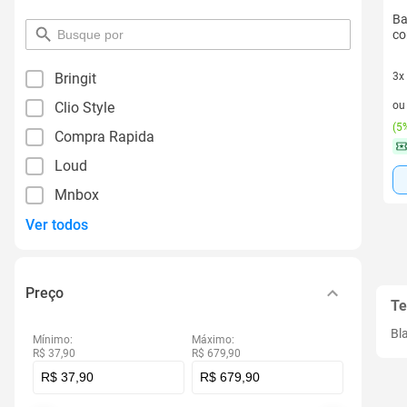
Ba
pesquisar
co
por
filtro
Bringit
3x
3 v
Clio Style
o
(
5%
Compra Rapida
Loud
Mnbox
Ver todos
Preço
Te
Bl
Mínimo:
Máximo:
R$ 37,90
R$ 679,90