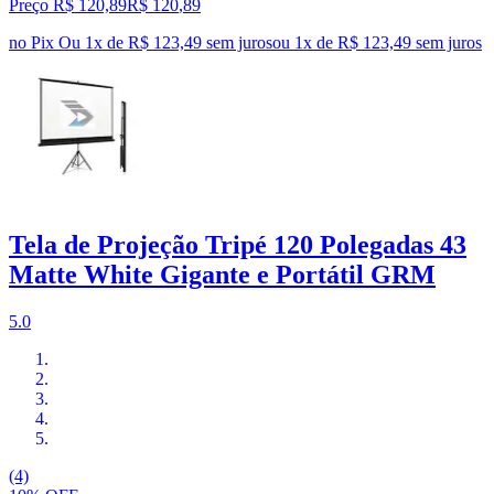
Preço R$ 120,89
R$
120
,
89
no Pix
Ou 1x de R$ 123,49 sem juros
ou
1
x de
R$ 123,49
sem juros
Tela de Projeção Tripé 120 Polegadas 43
Matte White Gigante e Portátil GRM
5.0
(4)