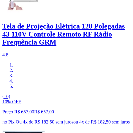
Tela de Projeção Elétrica 120 Polegadas
43 110V Controle Remoto RF Rádio
Frequência GRM
4.8
(16)
10% OFF
Preço R$ 657,00
R$
657
,
00
no Pix
Ou 4x de R$ 182,50 sem juros
ou
4
x de
R$ 182,50
sem juros