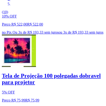
(10)
10% OFF
Preço R$ 522,00
R$
522
,
00
no Pix
Ou 3x de R$ 193,33 sem juros
ou
3
x de
R$ 193,33
sem juros
Tela de Projeção 100 polegadas dobravel
para projetor
5% OFF
Preço R$ 75,99
R$
75
,
99