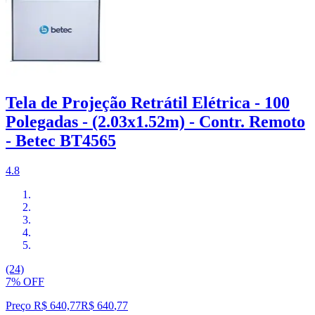
Tela de Projeção Retrátil Elétrica - 100
Polegadas - (2.03x1.52m) - Contr. Remoto
- Betec BT4565
4.8
(24)
7% OFF
Preço R$ 640,77
R$
640
,
77