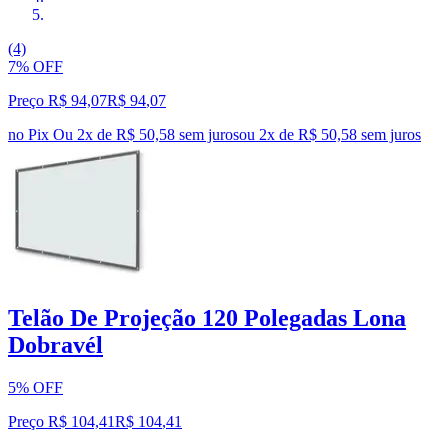
(4)
7% OFF
Preço R$ 94,07
R$
94
,
07
no Pix
Ou 2x de R$ 50,58 sem juros
ou
2
x de
R$ 50,58
sem juros
Telão De Projeção 120 Polegadas Lona
Dobravél
5% OFF
Preço R$ 104,41
R$
104
,
41