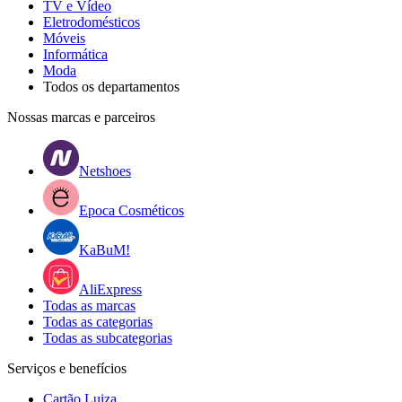
TV e Vídeo
Eletrodomésticos
Móveis
Informática
Moda
Todos os departamentos
Nossas marcas e parceiros
Netshoes
Epoca Cosméticos
KaBuM!
AliExpress
Todas as marcas
Todas as categorias
Todas as subcategorias
Serviços e benefícios
Cartão Luiza