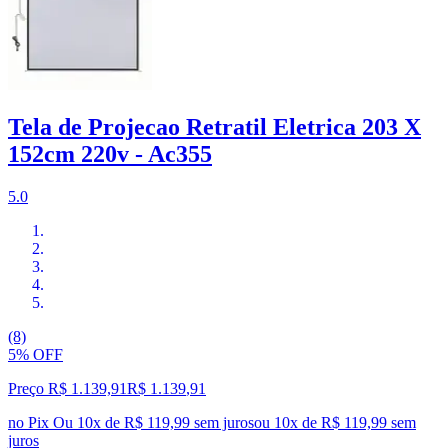
Tela de Projecao Retratil Eletrica 203 X
152cm 220v - Ac355
5.0
(8)
5% OFF
Preço R$ 1.139,91
R$
1.139
,
91
no Pix
Ou 10x de R$ 119,99 sem juros
ou
10
x de
R$ 119,99
sem
juros