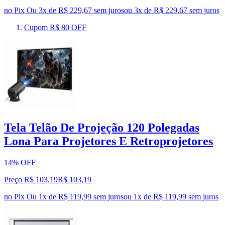
no Pix
Ou 3x de R$ 229,67 sem juros
ou
3
x de
R$ 229,67
sem juros
Cupom R$ 80 OFF
Tela Telão De Projeção 120 Polegadas
Lona Para Projetores E Retroprojetores
14% OFF
Preço R$ 103,19
R$
103
,
19
no Pix
Ou 1x de R$ 119,99 sem juros
ou
1
x de
R$ 119,99
sem juros