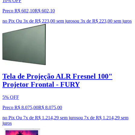
10% OFF
Preço R$ 602,10
R$
602
,
10
no Pix
Ou 3x de R$ 223,00 sem juros
ou
3
x de
R$ 223,00
sem juros
Tela de Projeção ALR Fresnel 100"
Projetor Frontal - FURY
5% OFF
Preço R$ 8.075,00
R$
8.075
,
00
no Pix
Ou 7x de R$ 1.214,29 sem juros
ou
7
x de
R$ 1.214,29
sem
juros