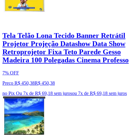
Tela Telão Lona Tecido Banner Retrátil
Projetor Projeção Datashow Data Show
Retroprojetor Fixa Teto Parede Gesso
Madeira 100 Polegadas Cinema Professo
7% OFF
Preço R$ 450,38
R$
450
,
38
no Pix
Ou 7x de R$ 69,18 sem juros
ou
7
x de
R$ 69,18
sem juros