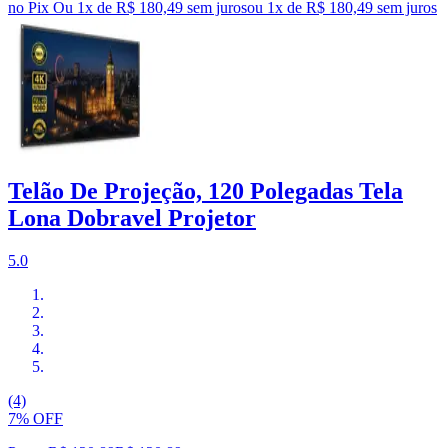
no Pix
Ou 1x de R$ 180,49 sem juros
ou
1
x de
R$ 180,49
sem juros
Telão De Projeção, 120 Polegadas Tela
Lona Dobravel Projetor
5.0
(4)
7% OFF