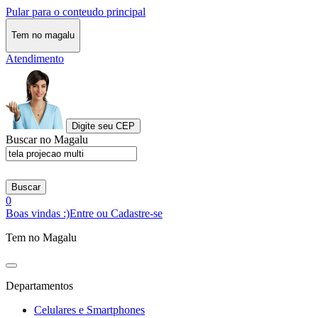
Pular para o conteudo principal
Tem no magalu
Atendimento
Digite seu CEP
Buscar no Magalu
Buscar
0
Boas vindas :)
Entre ou Cadastre-se
Tem no Magalu
Departamentos
Celulares e Smartphones