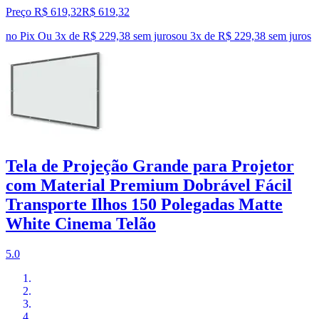
Preço R$ 619,32
R$
619
,
32
no Pix
Ou 3x de R$ 229,38 sem juros
ou
3
x de
R$ 229,38
sem juros
Tela de Projeção Grande para Projetor
com Material Premium Dobrável Fácil
Transporte Ilhos 150 Polegadas Matte
White Cinema Telão
5.0