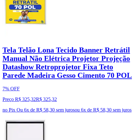
Tela Telão Lona Tecido Banner Retrátil
Manual Não Elétrica Projetor Projeção
Datashow Retroprojetor Fixa Teto
Parede Madeira Gesso Cimento 70 POL
7% OFF
Preço R$ 325,32
R$
325
,
32
no Pix
Ou 6x de R$ 58,30 sem juros
ou
6
x de
R$ 58,30
sem juros