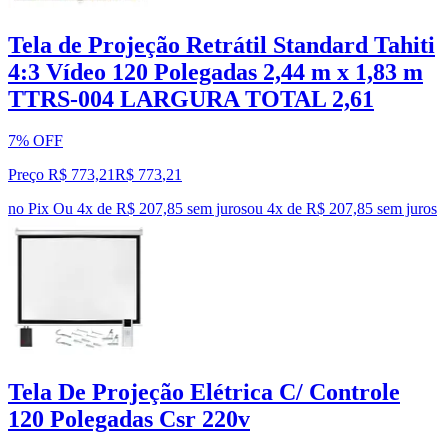
Tela de Projeção Retrátil Standard Tahiti
4:3 Vídeo 120 Polegadas 2,44 m x 1,83 m
TTRS-004 LARGURA TOTAL 2,61
7% OFF
Preço R$ 773,21
R$
773
,
21
no Pix
Ou 4x de R$ 207,85 sem juros
ou
4
x de
R$ 207,85
sem juros
Tela De Projeção Elétrica C/ Controle
120 Polegadas Csr 220v