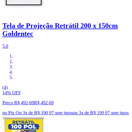
Tela de Projeção Retrátil 200 x 150cm
Goldentec
5.0
(4)
14% OFF
Preço R$ 492,69
R$
492
,
69
no Pix
Ou 3x de R$ 190,97 sem juros
ou
3
x de
R$ 190,97
sem juros