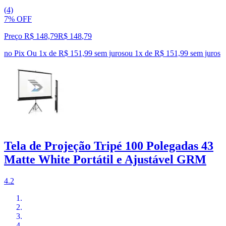
(4)
7% OFF
Preço R$ 148,79
R$
148
,
79
no Pix
Ou 1x de R$ 151,99 sem juros
ou
1
x de
R$ 151,99
sem juros
Tela de Projeção Tripé 100 Polegadas 43
Matte White Portátil e Ajustável GRM
4.2