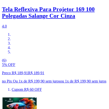
Tela Reflexiva Para Projetor 169 100
Polegadas Salange Cor Cinza
4.0
(6)
5% OFF
Preço R$ 189,91
R$
189
,
91
no Pix
Ou 1x de R$ 199,90 sem juros
ou
1
x de
R$ 199,90
sem juros
Cupom R$ 60 OFF