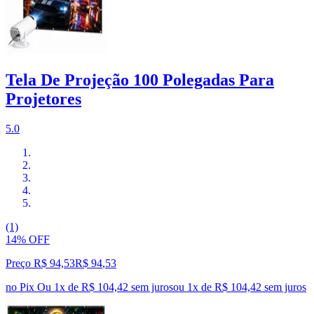
Tela De Projeção 100 Polegadas Para
Projetores
5.0
(1)
14% OFF
Preço R$ 94,53
R$
94
,
53
no Pix
Ou 1x de R$ 104,42 sem juros
ou
1
x de
R$ 104,42
sem juros