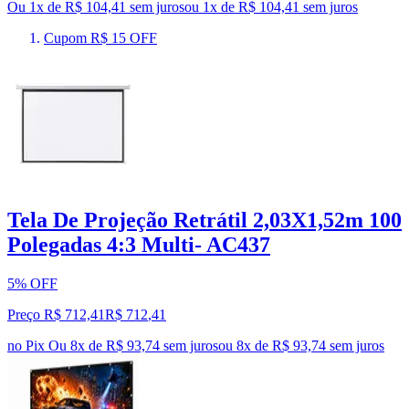
Ou 1x de R$ 104,41 sem juros
ou
1
x de
R$ 104,41
sem juros
Cupom R$ 15 OFF
Tela De Projeção Retrátil 2,03X1,52m 100
Polegadas 4:3 Multi- AC437
5% OFF
Preço R$ 712,41
R$
712
,
41
no Pix
Ou 8x de R$ 93,74 sem juros
ou
8
x de
R$ 93,74
sem juros