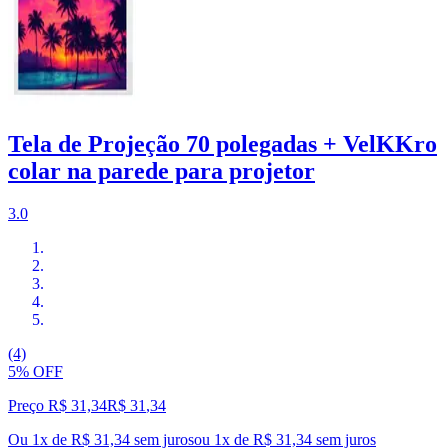
Tela de Projeção 70 polegadas + VelKKro
colar na parede para projetor
3.0
(4)
5% OFF
Preço R$ 31,34
R$
31
,
34
Ou 1x de R$ 31,34 sem juros
ou
1
x de
R$ 31,34
sem juros