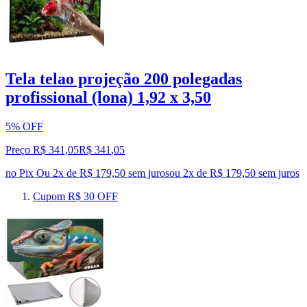
Tela telao projeção 200 polegadas
profissional (lona) 1,92 x 3,50
5% OFF
Preço R$ 341,05
R$
341
,
05
no Pix
Ou 2x de R$ 179,50 sem juros
ou
2
x de
R$ 179,50
sem juros
Cupom R$ 30 OFF