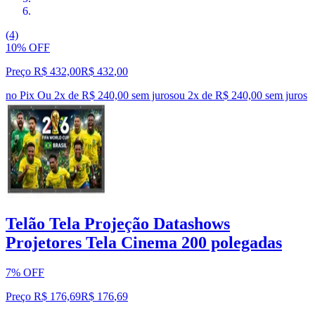
(4)
10% OFF
Preço R$ 432,00
R$
432
,
00
no Pix
Ou 2x de R$ 240,00 sem juros
ou
2
x de
R$ 240,00
sem juros
Telão Tela Projeção Datashows
Projetores Tela Cinema 200 polegadas
7% OFF
Preço R$ 176,69
R$
176
,
69