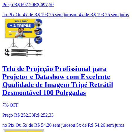
Preço R$ 697,50
R$
697
,
50
no Pix
Ou 4x de R$ 193,75 sem juros
ou
4
x de
R$ 193,75
sem juros
Tela de Projeção Profissional para
Projetor e Datashow com Excelente
Qualidade de Imagem Tripé Retrátil
Desmontável 100 Polegadas
7% OFF
Preço R$ 252,33
R$
252
,
33
no Pix
Ou 5x de R$ 54,26 sem juros
ou
5
x de
R$ 54,26
sem juros