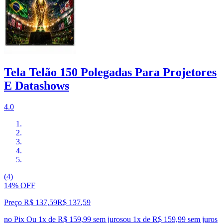
Tela Telão 150 Polegadas Para Projetores
E Datashows
4.0
(4)
14% OFF
Preço R$ 137,59
R$
137
,
59
no Pix
Ou 1x de R$ 159,99 sem juros
ou
1
x de
R$ 159,99
sem juros