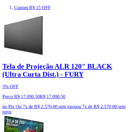
Cupom R$ 15 OFF
Tela de Projeção ALR 120" BLACK
(Ultra Curta Dist.) - FURY
5% OFF
Preço R$ 17.090,50
R$
17.090
,
50
no Pix
Ou 7x de R$ 2.570,00 sem juros
ou
7
x de
R$ 2.570,00
sem
juros