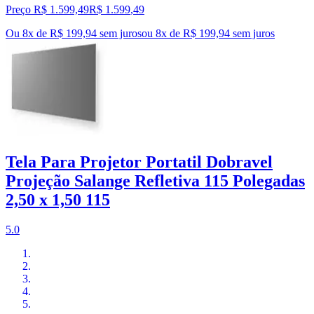
Preço R$ 1.599,49
R$
1.599
,
49
Ou 8x de R$ 199,94 sem juros
ou
8
x de
R$ 199,94
sem juros
Tela Para Projetor Portatil Dobravel
Projeção Salange Refletiva 115 Polegadas
2,50 x 1,50 115
5.0