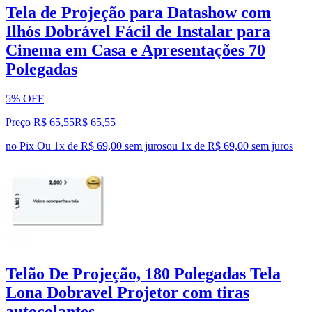
Tela de Projeção para Datashow com
Ilhós Dobrável Fácil de Instalar para
Cinema em Casa e Apresentações 70
Polegadas
5% OFF
Preço R$ 65,55
R$
65
,
55
no Pix
Ou 1x de R$ 69,00 sem juros
ou
1
x de
R$ 69,00
sem juros
Telão De Projeção, 180 Polegadas Tela
Lona Dobravel Projetor com tiras
autocolantes