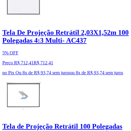
Tela De Projeção Retrátil 2,03X1,52m 100
Polegadas 4:3 Multi- AC437
5% OFF
Preço R$ 712,41
R$
712
,
41
no Pix
Ou 8x de R$ 93,74 sem juros
ou
8
x de
R$ 93,74
sem juros
Tela de Projeção Retrátil 100 Polegadas