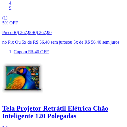
(1)
5% OFF
Preço R$ 267,90
R$
267
,
90
no Pix
Ou 5x de R$ 56,40 sem juros
ou
5
x de
R$ 56,40
sem juros
Cupom R$ 40 OFF
Tela Projetor Retrátil Elétrica Chão
Inteligente 120 Polegadas