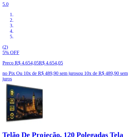
5.0
(2)
5% OFF
Preço R$ 4.654,05
R$
4.654
,
05
no Pix
Ou 10x de R$ 489,90 sem juros
ou
10
x de
R$ 489,90
sem
juros
Telão De Projeção, 120 Polegadas Tela