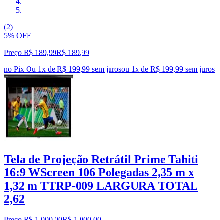
(2)
5% OFF
Preço R$ 189,99
R$
189
,
99
no Pix
Ou 1x de R$ 199,99 sem juros
ou
1
x de
R$ 199,99
sem juros
Tela de Projeção Retrátil Prime Tahiti
16:9 WScreen 106 Polegadas 2,35 m x
1,32 m TTRP-009 LARGURA TOTAL
2,62
Preço R$ 1.000,00
R$
1.000
,
00