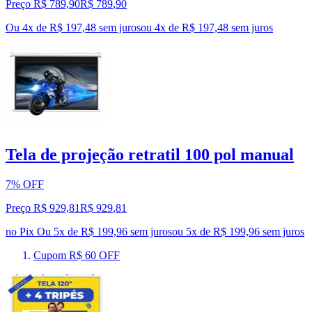
Preço R$ 789,90
R$
789
,
90
Ou 4x de R$ 197,48 sem juros
ou
4
x de
R$ 197,48
sem juros
Tela de projeção retratil 100 pol manual
7% OFF
Preço R$ 929,81
R$
929
,
81
no Pix
Ou 5x de R$ 199,96 sem juros
ou
5
x de
R$ 199,96
sem juros
Cupom R$ 60 OFF