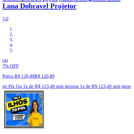
Lona Dobravel Projetor
5.0
(4)
7% OFF
Preço R$ 120,89
R$
120
,
89
no Pix
Ou 1x de R$ 123,49 sem juros
ou
1
x de
R$ 123,49
sem juros