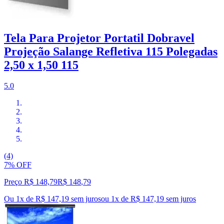
Tela Para Projetor Portatil Dobravel
Projeção Salange Refletiva 115 Polegadas
2,50 x 1,50 115
5.0
(4)
7% OFF
Preço R$ 148,79
R$
148
,
79
Ou 1x de R$ 147,19 sem juros
ou
1
x de
R$ 147,19
sem juros