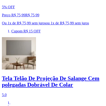
5% OFF
Preço R$ 75,99
R$
75
,
99
Ou 1x de R$ 75,99 sem juros
ou
1
x de
R$ 75,99
sem juros
Cupom R$ 15 OFF
Tela Telão De Projeção De Salange Cem
polegadas Dobrável De Colar
5.0