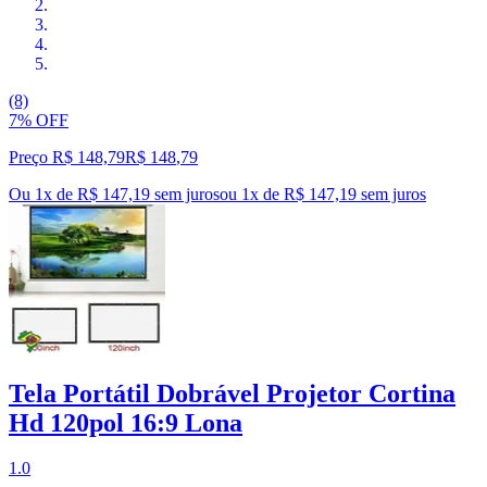
(8)
7% OFF
Preço R$ 148,79
R$
148
,
79
Ou 1x de R$ 147,19 sem juros
ou
1
x de
R$ 147,19
sem juros
Tela Portátil Dobrável Projetor Cortina
Hd 120pol 16:9 Lona
1.0