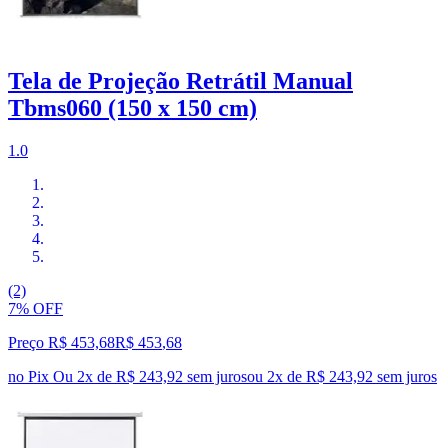
Tela de Projeção Retrátil Manual
Tbms060 (150 x 150 cm)
1.0
(2)
7% OFF
Preço R$ 453,68
R$
453
,
68
no Pix
Ou 2x de R$ 243,92 sem juros
ou
2
x de
R$ 243,92
sem juros