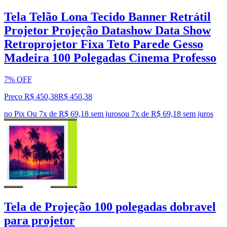
Tela Telão Lona Tecido Banner Retrátil
Projetor Projeção Datashow Data Show
Retroprojetor Fixa Teto Parede Gesso
Madeira 100 Polegadas Cinema Professo
7% OFF
Preço R$ 450,38
R$
450
,
38
no Pix
Ou 7x de R$ 69,18 sem juros
ou
7
x de
R$ 69,18
sem juros
Tela de Projeção 100 polegadas dobravel
para projetor