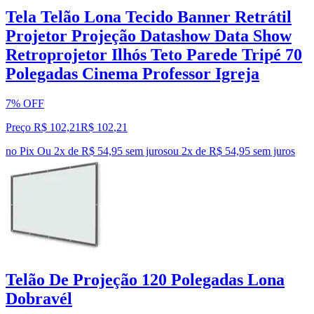
Tela Telão Lona Tecido Banner Retrátil
Projetor Projeção Datashow Data Show
Retroprojetor Ilhós Teto Parede Tripé 70
Polegadas Cinema Professor Igreja
7% OFF
Preço R$ 102,21
R$
102
,
21
no Pix
Ou 2x de R$ 54,95 sem juros
ou
2
x de
R$ 54,95
sem juros
Telão De Projeção 120 Polegadas Lona
Dobravél