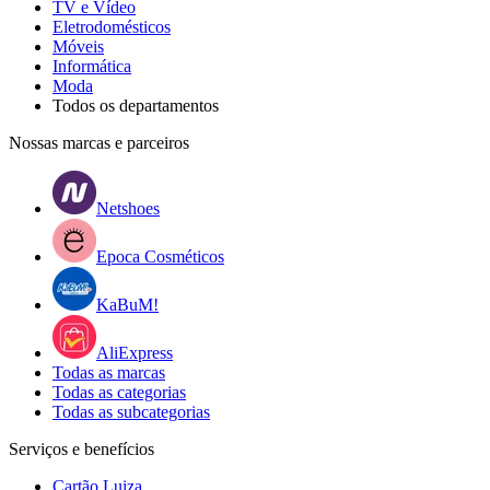
TV e Vídeo
Eletrodomésticos
Móveis
Informática
Moda
Todos os departamentos
Nossas marcas e parceiros
Netshoes
Epoca Cosméticos
KaBuM!
AliExpress
Todas as marcas
Todas as categorias
Todas as subcategorias
Serviços e benefícios
Cartão Luiza