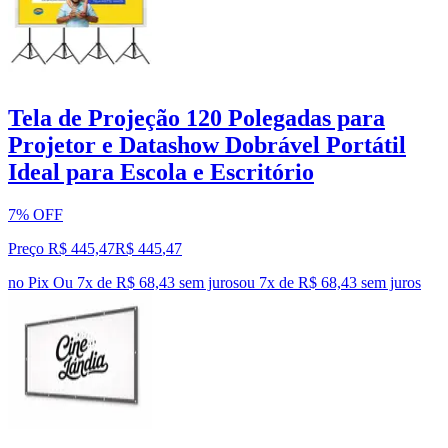
Tela de Projeção 120 Polegadas para
Projetor e Datashow Dobrável Portátil
Ideal para Escola e Escritório
7% OFF
Preço R$ 445,47
R$
445
,
47
no Pix
Ou 7x de R$ 68,43 sem juros
ou
7
x de
R$ 68,43
sem juros