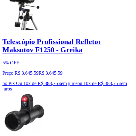
Telescópio Profissional Refletor
Maksutov F1250 - Greika
5% OFF
Preço R$ 3.645,59
R$
3.645
,
59
no Pix
Ou 10x de R$ 383,75 sem juros
ou
10
x de
R$ 383,75
sem
juros