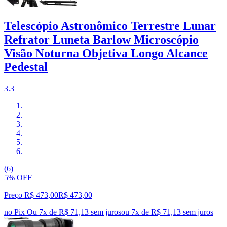
Telescópio Astronômico Terrestre Lunar
Refrator Luneta Barlow Microscópio
Visão Noturna Objetiva Longo Alcance
Pedestal
3.3
(6)
5% OFF
Preço R$ 473,00
R$
473
,
00
no Pix
Ou 7x de R$ 71,13 sem juros
ou
7
x de
R$ 71,13
sem juros