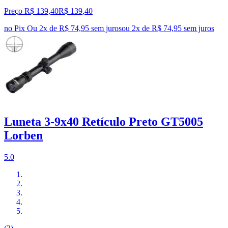
Preço R$ 139,40
R$
139
,
40
no Pix
Ou 2x de R$ 74,95 sem juros
ou
2
x de
R$ 74,95
sem juros
Luneta 3-9x40 Retículo Preto GT5005
Lorben
5.0