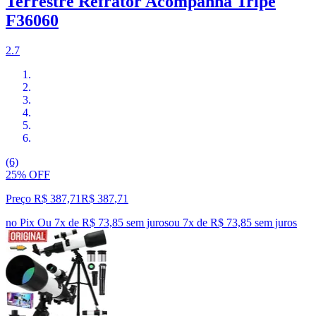
Terrestre Refrator Acompanha Tripé
F36060
2.7
(6)
25% OFF
Preço R$ 387,71
R$
387
,
71
no Pix
Ou 7x de R$ 73,85 sem juros
ou
7
x de
R$ 73,85
sem juros