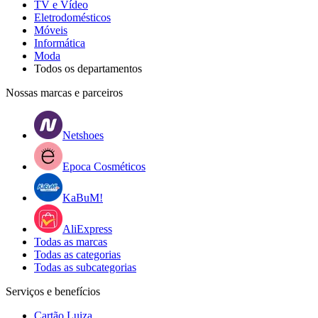
TV e Vídeo
Eletrodomésticos
Móveis
Informática
Moda
Todos os departamentos
Nossas marcas e parceiros
Netshoes
Epoca Cosméticos
KaBuM!
AliExpress
Todas as marcas
Todas as categorias
Todas as subcategorias
Serviços e benefícios
Cartão Luiza