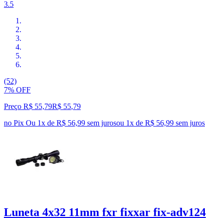
3.5
(52)
7% OFF
Preço R$ 55,79
R$
55
,
79
no Pix
Ou 1x de R$ 56,99 sem juros
ou
1
x de
R$ 56,99
sem juros
Luneta 4x32 11mm fxr fixxar fix-adv124