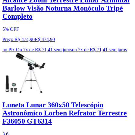
Barlow Visão Noturna Monóculo Tripé
Completo
5% OFF
Preço R$ 474,90
R$
474
,
90
no Pix
Ou 7x de R$ 71,41 sem juros
ou
7
x de
R$ 71,41
sem juros
Luneta Lunar 360x50 Telescópio
Astronômico Lorben Refrator Terrestre
F36050 GT6314
3.6