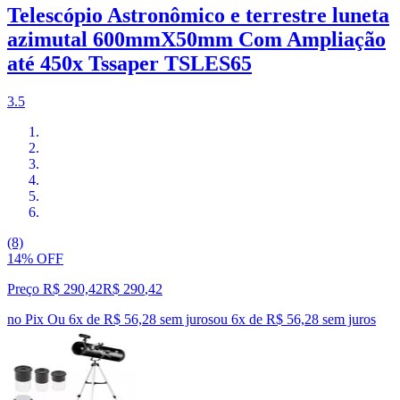
Telescópio Astronômico e terrestre luneta
azimutal 600mmX50mm Com Ampliação
até 450x Tssaper TSLES65
3.5
(8)
14% OFF
Preço R$ 290,42
R$
290
,
42
no Pix
Ou 6x de R$ 56,28 sem juros
ou
6
x de
R$ 56,28
sem juros