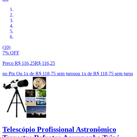
(10)
7% OFF
Preço R$ 116,25
R$
116
,
25
no Pix
Ou 1x de R$ 118,75 sem juros
ou
1
x de
R$ 118,75
sem juros
Telescópio Profissional Astronômico