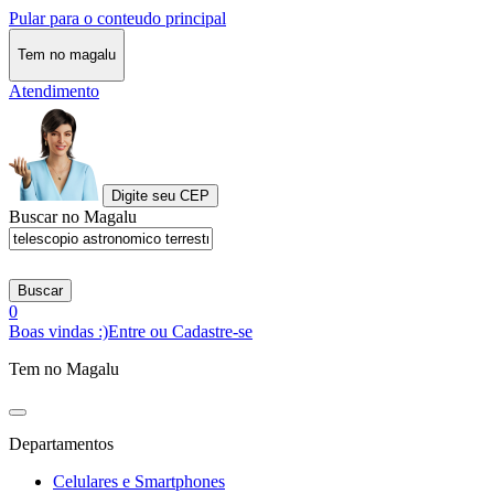
Pular para o conteudo principal
Tem no magalu
Atendimento
Digite seu CEP
Buscar no Magalu
Buscar
0
Boas vindas :)
Entre ou Cadastre-se
Tem no Magalu
Departamentos
Celulares e Smartphones