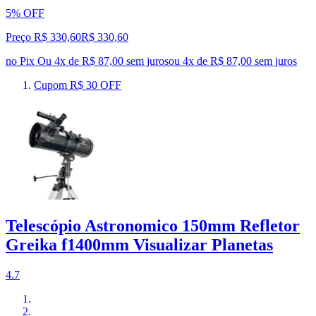
5% OFF
Preço R$ 330,60
R$
330
,
60
no Pix
Ou 4x de R$ 87,00 sem juros
ou
4
x de
R$ 87,00
sem juros
Cupom R$ 30 OFF
Telescópio Astronomico 150mm Refletor
Greika f1400mm Visualizar Planetas
4.7