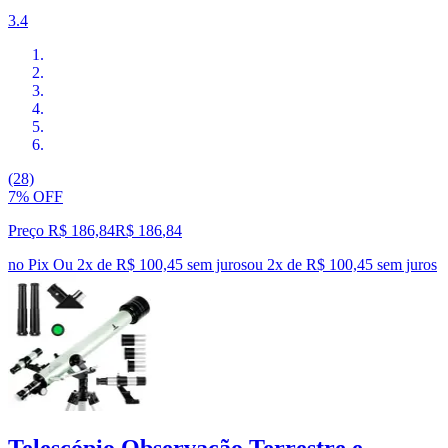
3.4
(28)
7% OFF
Preço R$ 186,84
R$
186
,
84
no Pix
Ou 2x de R$ 100,45 sem juros
ou
2
x de
R$ 100,45
sem juros