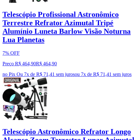
Telescópio Profissional Astronômico
Terrestre Refrator Azimutal Tripé
Alumínio Luneta Barlow Visão Noturna
Lua Planetas
7% OFF
Preço R$ 464,90
R$
464
,
90
no Pix
Ou 7x de R$ 71,41 sem juros
ou
7
x de
R$ 71,41
sem juros
Telescópio Astronômico Refrator Longo
Alcance Zoom Terrestre Lunar Azimutal