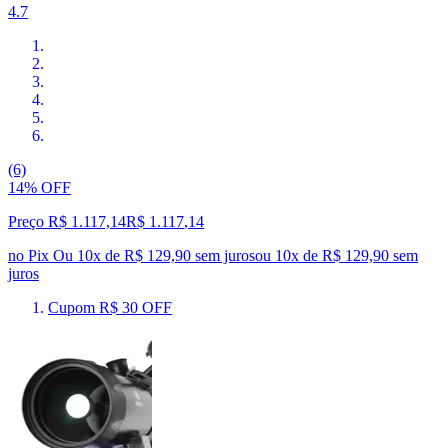
4.7
(6)
14% OFF
Preço R$ 1.117,14
R$
1.117
,
14
no Pix
Ou 10x de R$ 129,90 sem juros
ou
10
x de
R$ 129,90
sem
juros
Cupom R$ 30 OFF