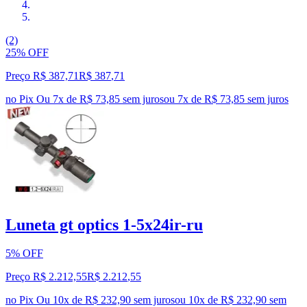
(2)
25% OFF
Preço R$ 387,71
R$
387
,
71
no Pix
Ou 7x de R$ 73,85 sem juros
ou
7
x de
R$ 73,85
sem juros
Luneta gt optics 1-5x24ir-ru
5% OFF
Preço R$ 2.212,55
R$
2.212
,
55
no Pix
Ou 10x de R$ 232,90 sem juros
ou
10
x de
R$ 232,90
sem