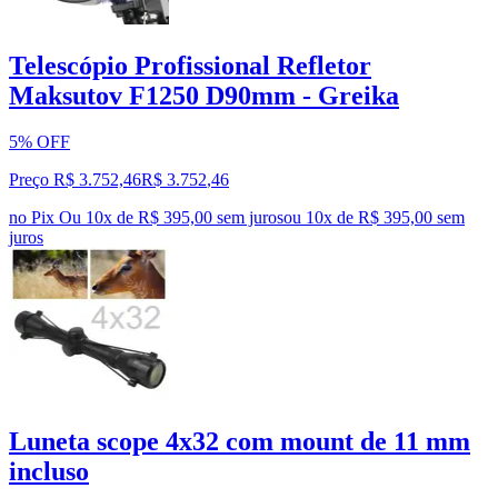
Telescópio Profissional Refletor
Maksutov F1250 D90mm - Greika
5% OFF
Preço R$ 3.752,46
R$
3.752
,
46
no Pix
Ou 10x de R$ 395,00 sem juros
ou
10
x de
R$ 395,00
sem
juros
Luneta scope 4x32 com mount de 11 mm
incluso