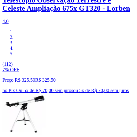
Telescópio Observação Terrestre e
Celeste Ampliação 675x GT320 - Lorben
4.0
(112)
7% OFF
Preço R$ 325,50
R$
325
,
50
no Pix
Ou 5x de R$ 70,00 sem juros
ou
5
x de
R$ 70,00
sem juros