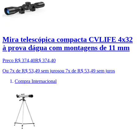
Mira telescópica compacta CVLIFE 4x32
à prova dágua com montagens de 11 mm
Preço R$ 374,40
R$
374
,
40
Ou 7x de R$ 53,49 sem juros
ou
7
x de
R$ 53,49
sem juros
Compra Internacional