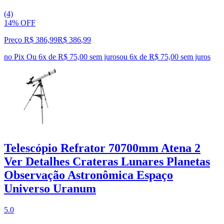
(4)
14% OFF
Preço R$ 386,99
R$
386
,
99
no Pix
Ou 6x de R$ 75,00 sem juros
ou
6
x de
R$ 75,00
sem juros
Telescópio Refrator 70700mm Atena 2
Ver Detalhes Crateras Lunares Planetas
Observação Astronômica Espaço
Universo Uranum
5.0