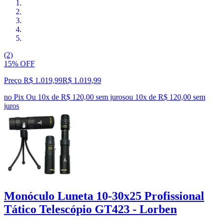
(2)
15% OFF
Preço R$ 1.019,99
R$
1.019
,
99
no Pix
Ou 10x de R$ 120,00 sem juros
ou
10
x de
R$ 120,00
sem
juros
Monóculo Luneta 10-30x25 Profissional
Tático Telescópio GT423 - Lorben