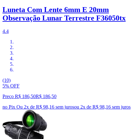
Luneta Com Lente 6mm E 20mm
Observação Lunar Terrestre F36050tx
4.4
(10)
5% OFF
Preço R$ 186,50
R$
186
,
50
no Pix
Ou 2x de R$ 98,16 sem juros
ou
2
x de
R$ 98,16
sem juros