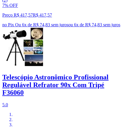
(2)
7% OFF
Preço R$ 417,57
R$
417
,
57
no Pix
Ou 6x de R$ 74,83 sem juros
ou
6
x de
R$ 74,83
sem juros
Telescópio Astronômico Profissional
Regulável Refrator 90x Com Tripé
F36060
5.0