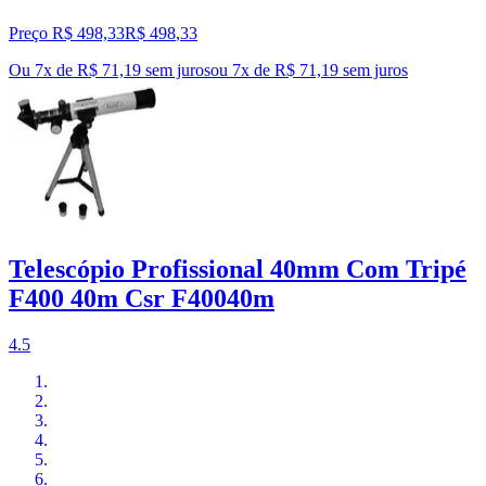
Preço R$ 498,33
R$
498
,
33
Ou 7x de R$ 71,19 sem juros
ou
7
x de
R$ 71,19
sem juros
Telescópio Profissional 40mm Com Tripé
F400 40m Csr F40040m
4.5