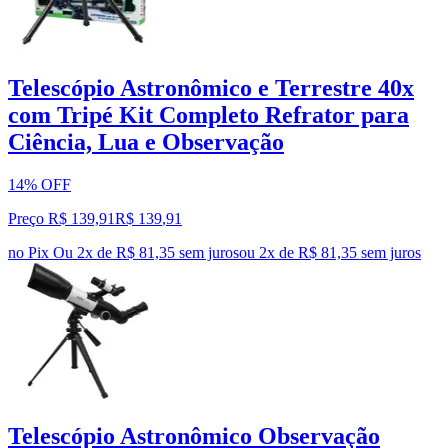
Telescópio Astronômico e Terrestre 40x
com Tripé Kit Completo Refrator para
Ciência, Lua e Observação
14% OFF
Preço R$ 139,91
R$
139
,
91
no Pix
Ou 2x de R$ 81,35 sem juros
ou
2
x de
R$ 81,35
sem juros
Telescópio Astronômico Observação