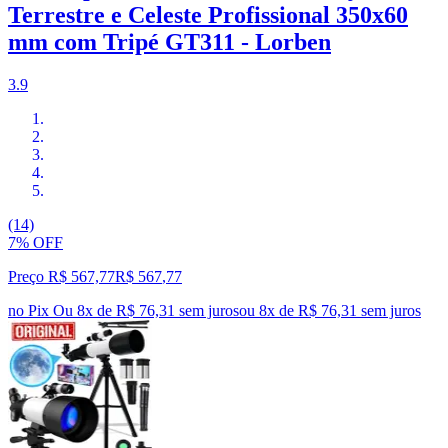
Terrestre e Celeste Profissional 350x60
mm com Tripé GT311 - Lorben
3.9
(14)
7% OFF
Preço R$ 567,77
R$
567
,
77
no Pix
Ou 8x de R$ 76,31 sem juros
ou
8
x de
R$ 76,31
sem juros