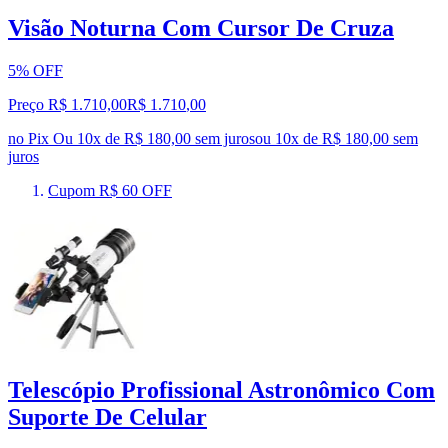
Visão Noturna Com Cursor De Cruza
5% OFF
Preço R$ 1.710,00
R$
1.710
,
00
no Pix
Ou 10x de R$ 180,00 sem juros
ou
10
x de
R$ 180,00
sem
juros
Cupom R$ 60 OFF
Telescópio Profissional Astronômico Com
Suporte De Celular