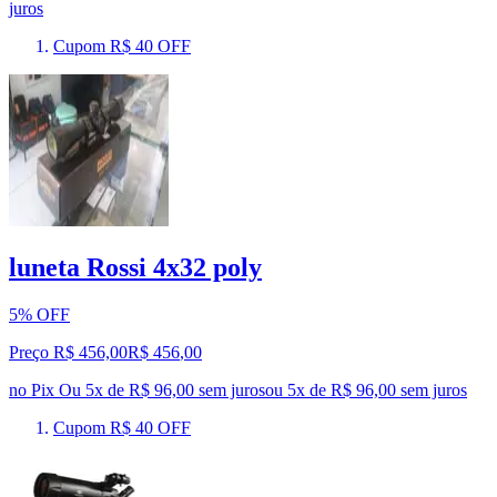
juros
Cupom R$ 40 OFF
luneta Rossi 4x32 poly
5% OFF
Preço R$ 456,00
R$
456
,
00
no Pix
Ou 5x de R$ 96,00 sem juros
ou
5
x de
R$ 96,00
sem juros
Cupom R$ 40 OFF