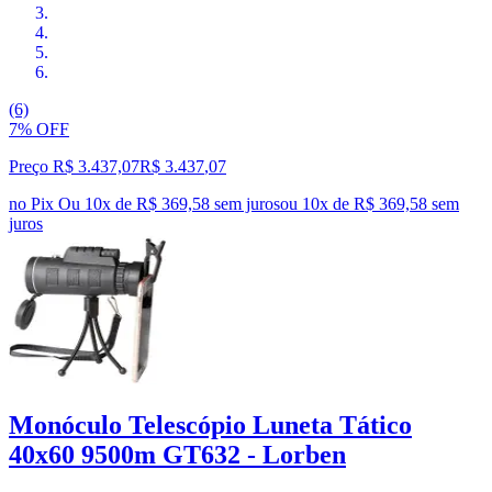
(6)
7% OFF
Preço R$ 3.437,07
R$
3.437
,
07
no Pix
Ou 10x de R$ 369,58 sem juros
ou
10
x de
R$ 369,58
sem
juros
Monóculo Telescópio Luneta Tático
40x60 9500m GT632 - Lorben