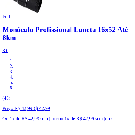
Full
Monóculo Profissional Luneta 16x52 Até
8km
3.6
(48)
Preço R$ 42,99
R$
42
,
99
Ou 1x de R$ 42,99 sem juros
ou
1
x de
R$ 42,99
sem juros