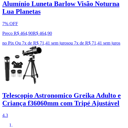
Alumínio Luneta Barlow Visão Noturna
Lua Planetas
7% OFF
Preço R$ 464,90
R$
464
,
90
no Pix
Ou 7x de R$ 71,41 sem juros
ou
7
x de
R$ 71,41
sem juros
Telescopio Astronomico Greika Adulto e
Criança f36060mm com Tripé Ajustável
4.3