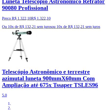
Luneta Telescópio Astronômico Refrator
90080 Profissional
Preço R$ 1.322,10
R$
1.322
,
10
Ou 10x de R$ 132,21 sem juros
ou
10
x de
R$ 132,21
sem juros
Telescópio Astronômico e terrestre
azimutal luneta 900mmX60mm Com
Ampliação até 675x Tssaper TSLES96
5.0