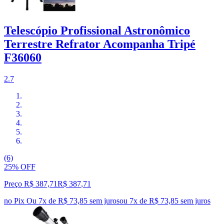
Telescópio Profissional Astronômico
Terrestre Refrator Acompanha Tripé
F36060
2.7
(6)
25% OFF
Preço R$ 387,71
R$
387
,
71
no Pix
Ou 7x de R$ 73,85 sem juros
ou
7
x de
R$ 73,85
sem juros