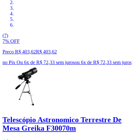
(7)
7% OFF
Preço R$ 403,62
R$
403
,
62
no Pix
Ou 6x de R$ 72,33 sem juros
ou
6
x de
R$ 72,33
sem juros
Telescópio Astronomico Terrestre De
Mesa Greika F30070m