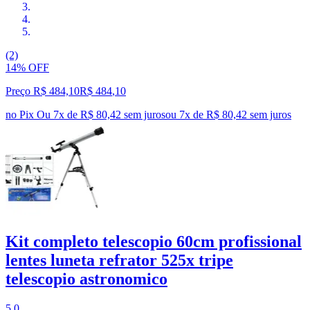
(2)
14% OFF
Preço R$ 484,10
R$
484
,
10
no Pix
Ou 7x de R$ 80,42 sem juros
ou
7
x de
R$ 80,42
sem juros
Kit completo telescopio 60cm profissional
lentes luneta refrator 525x tripe
telescopio astronomico
5.0