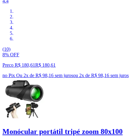
4.4
(10)
8% OFF
Preço R$ 180,61
R$
180
,
61
no Pix
Ou 2x de R$ 98,16 sem juros
ou
2
x de
R$ 98,16
sem juros
Monócular portátil tripé zoom 80x100