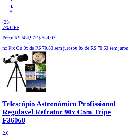
(26)
7% OFF
Preço R$ 584,97
R$
584
,
97
no Pix
Ou 8x de R$ 78,63 sem juros
ou
8
x de
R$ 78,63
sem juros
Telescópio Astronômico Profissional
Regulável Refrator 90x Com Tripé
F36060
2.0