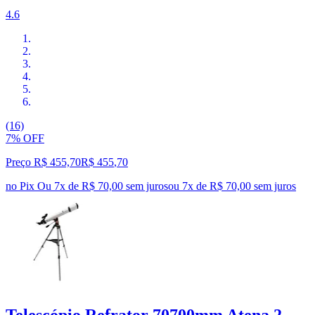
4.6
(16)
7% OFF
Preço R$ 455,70
R$
455
,
70
no Pix
Ou 7x de R$ 70,00 sem juros
ou
7
x de
R$ 70,00
sem juros