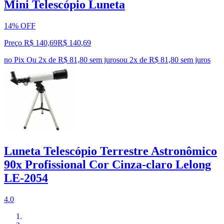
Mini Telescópio Luneta
14% OFF
Preço R$ 140,69
R$
140
,
69
no Pix
Ou 2x de R$ 81,80 sem juros
ou
2
x de
R$ 81,80
sem juros
Luneta Telescópio Terrestre Astronômico
90x Profissional Cor Cinza-claro Lelong
LE-2054
4.0