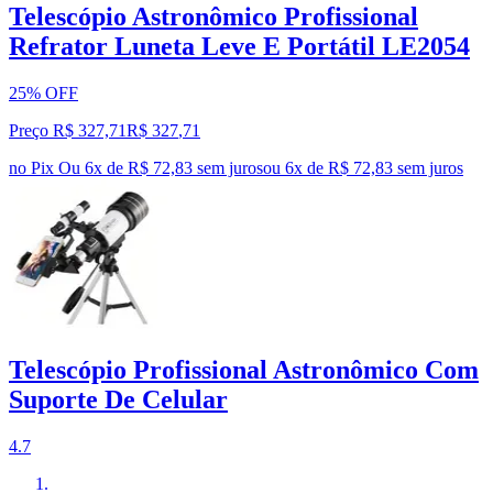
Telescópio Astronômico Profissional
Refrator Luneta Leve E Portátil LE2054
25% OFF
Preço R$ 327,71
R$
327
,
71
no Pix
Ou 6x de R$ 72,83 sem juros
ou
6
x de
R$ 72,83
sem juros
Telescópio Profissional Astronômico Com
Suporte De Celular
4.7