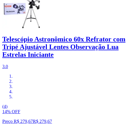
Telescópio Astronômico 60x Refrator com
Tripé Ajustável Lentes Observação Lua
Estrelas Iniciante
3.0
(4)
14% OFF
Preço R$ 279,67
R$
279
,
67