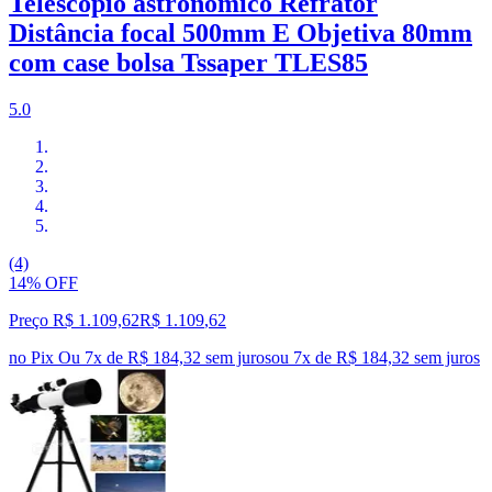
Telescópio astronômico Refrator
Distância focal 500mm E Objetiva 80mm
com case bolsa Tssaper TLES85
5.0
(4)
14% OFF
Preço R$ 1.109,62
R$
1.109
,
62
no Pix
Ou 7x de R$ 184,32 sem juros
ou
7
x de
R$ 184,32
sem juros