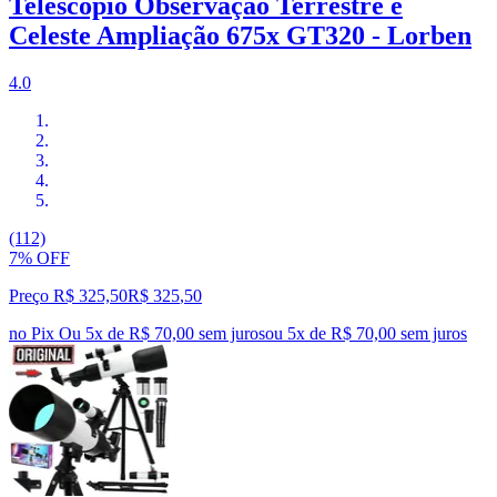
Telescópio Observação Terrestre e
Celeste Ampliação 675x GT320 - Lorben
4.0
(112)
7% OFF
Preço R$ 325,50
R$
325
,
50
no Pix
Ou 5x de R$ 70,00 sem juros
ou
5
x de
R$ 70,00
sem juros