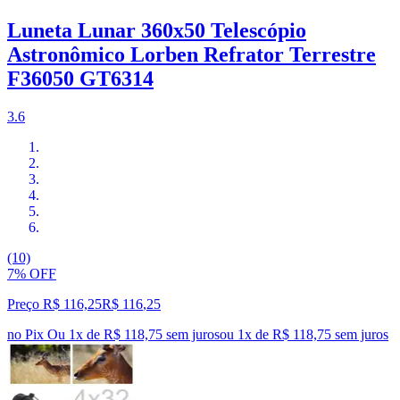
Luneta Lunar 360x50 Telescópio
Astronômico Lorben Refrator Terrestre
F36050 GT6314
3.6
(10)
7% OFF
Preço R$ 116,25
R$
116
,
25
no Pix
Ou 1x de R$ 118,75 sem juros
ou
1
x de
R$ 118,75
sem juros