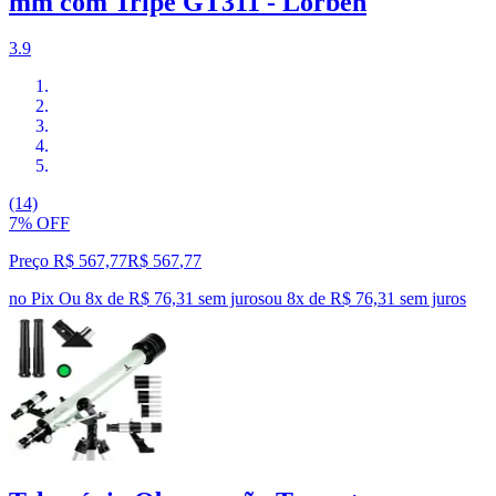
mm com Tripé GT311 - Lorben
3.9
(14)
7% OFF
Preço R$ 567,77
R$
567
,
77
no Pix
Ou 8x de R$ 76,31 sem juros
ou
8
x de
R$ 76,31
sem juros