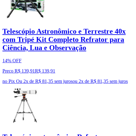
Telescópio Astronômico e Terrestre 40x
com Tripé Kit Completo Refrator para
Ciência, Lua e Observação
14% OFF
Preço R$ 139,91
R$
139
,
91
no Pix
Ou 2x de R$ 81,35 sem juros
ou
2
x de
R$ 81,35
sem juros