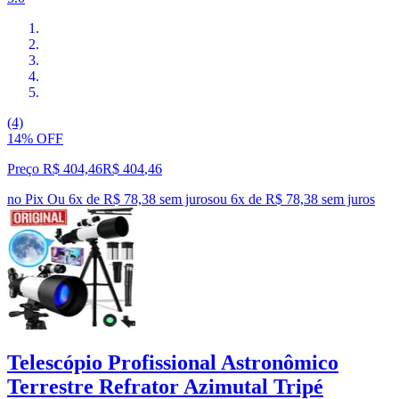
(4)
14% OFF
Preço R$ 404,46
R$
404
,
46
no Pix
Ou 6x de R$ 78,38 sem juros
ou
6
x de
R$ 78,38
sem juros
Telescópio Profissional Astronômico
Terrestre Refrator Azimutal Tripé