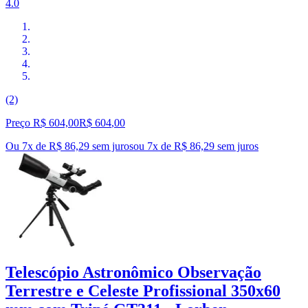
4.0
(2)
Preço R$ 604,00
R$
604
,
00
Ou 7x de R$ 86,29 sem juros
ou
7
x de
R$ 86,29
sem juros
Telescópio Astronômico Observação
Terrestre e Celeste Profissional 350x60