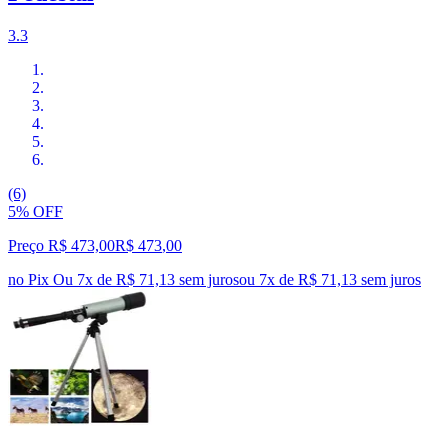
3.3
(6)
5% OFF
Preço R$ 473,00
R$
473
,
00
no Pix
Ou 7x de R$ 71,13 sem juros
ou
7
x de
R$ 71,13
sem juros