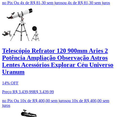
no Pix
Ou 4x de R$ 81,30 sem juros
ou
4
x de
R$ 81,30
sem juros
Telescópio Refrator 120 900mm Aries 2
Potência Ampliação Observação Astros
Lentes Acessórios Explorar Céu Universo
Uranum
14% OFF
Preço R$ 3.439,99
R$
3.439
,
99
no Pix
Ou 10x de R$ 400,00 sem juros
ou
10
x de
R$ 400,00
sem
juros