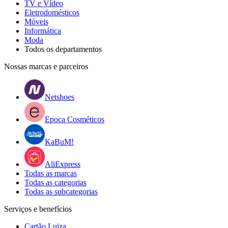
TV e Vídeo
Eletrodomésticos
Móveis
Informática
Moda
Todos os departamentos
Nossas marcas e parceiros
Netshoes
Epoca Cosméticos
KaBuM!
AliExpress
Todas as marcas
Todas as categorias
Todas as subcategorias
Serviços e benefícios
Cartão Luiza