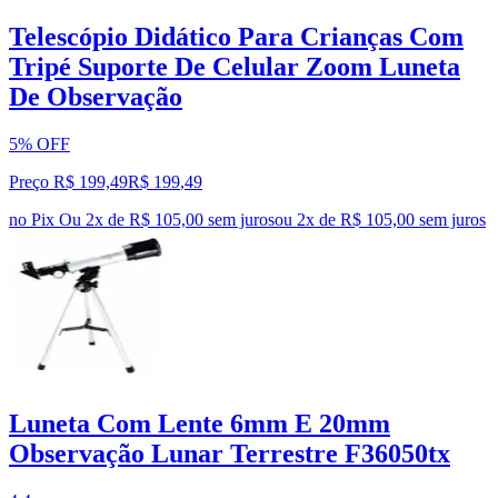
Telescópio Didático Para Crianças Com
Tripé Suporte De Celular Zoom Luneta
De Observação
5% OFF
Preço R$ 199,49
R$
199
,
49
no Pix
Ou 2x de R$ 105,00 sem juros
ou
2
x de
R$ 105,00
sem juros
Luneta Com Lente 6mm E 20mm
Observação Lunar Terrestre F36050tx