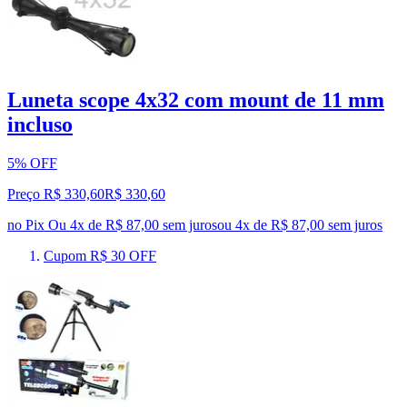
Luneta scope 4x32 com mount de 11 mm
incluso
5% OFF
Preço R$ 330,60
R$
330
,
60
no Pix
Ou 4x de R$ 87,00 sem juros
ou
4
x de
R$ 87,00
sem juros
Cupom R$ 30 OFF