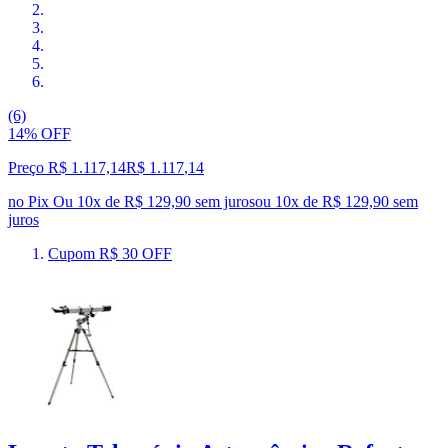
(6)
14% OFF
Preço R$ 1.117,14
R$
1.117
,
14
no Pix
Ou 10x de R$ 129,90 sem juros
ou
10
x de
R$ 129,90
sem
juros
Cupom R$ 30 OFF