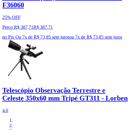
F36060
25% OFF
Preço R$ 387,71
R$
387
,
71
no Pix
Ou 7x de R$ 73,85 sem juros
ou
7
x de
R$ 73,85
sem juros
Telescópio Observação Terrestre e
Celeste 350x60 mm Tripé GT311 - Lorben
4.0