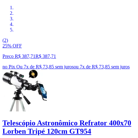
(2)
25% OFF
Preço R$ 387,71
R$
387
,
71
no Pix
Ou 7x de R$ 73,85 sem juros
ou
7
x de
R$ 73,85
sem juros
Telescópio Astronômico Refrator 400x70
Lorben Tripé 120cm GT954