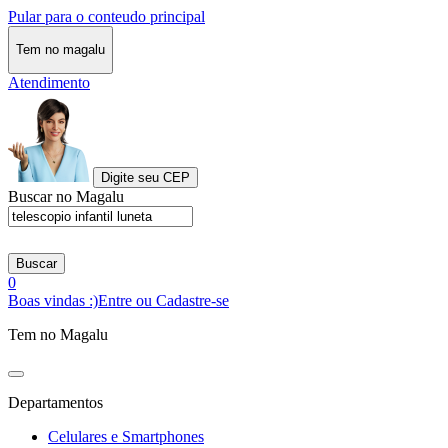
Pular para o conteudo principal
Tem no magalu
Atendimento
Digite seu CEP
Buscar no Magalu
Buscar
0
Boas vindas :)
Entre ou Cadastre-se
Tem no Magalu
Departamentos
Celulares e Smartphones