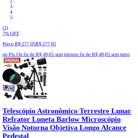
(2)
7% OFF
Preço R$ 277,05
R$
277
,
05
no Pix
Ou 6x de R$ 49,65 sem juros
ou
6
x de
R$ 49,65
sem juros
Telescópio Astronômico Terrestre Lunar
Refrator Luneta Barlow Microscópio
Visão Noturna Objetiva Longo Alcance
Pedestal