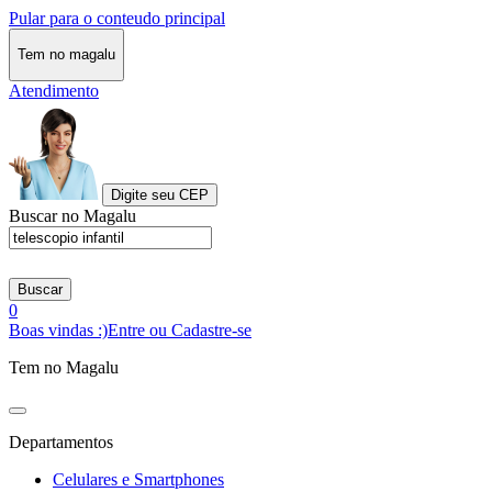
Pular para o conteudo principal
Tem no magalu
Atendimento
Digite seu CEP
Buscar no Magalu
Buscar
0
Boas vindas :)
Entre ou Cadastre-se
Tem no Magalu
Departamentos
Celulares e Smartphones