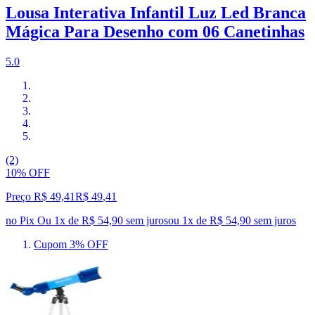
Lousa Interativa Infantil Luz Led Branca
Mágica Para Desenho com 06 Canetinhas
5.0
(2)
10% OFF
Preço R$ 49,41
R$
49
,
41
no Pix
Ou 1x de R$ 54,90 sem juros
ou
1
x de
R$ 54,90
sem juros
Cupom 3% OFF