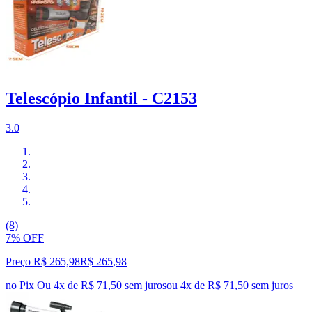
Telescópio Infantil - C2153
3.0
(8)
7% OFF
Preço R$ 265,98
R$
265
,
98
no Pix
Ou 4x de R$ 71,50 sem juros
ou
4
x de
R$ 71,50
sem juros