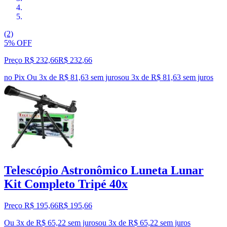
(2)
5% OFF
Preço R$ 232,66
R$
232
,
66
no Pix
Ou 3x de R$ 81,63 sem juros
ou
3
x de
R$ 81,63
sem juros
Telescópio Astronômico Luneta Lunar
Kit Completo Tripé 40x
Preço R$ 195,66
R$
195
,
66
Ou 3x de R$ 65,22 sem juros
ou
3
x de
R$ 65,22
sem juros