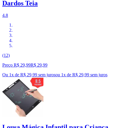
Dardos Teia
4.8
(12)
Preço R$ 29,99
R$
29
,
99
Ou 1x de R$ 29,99 sem juros
ou
1
x de
R$ 29,99
sem juros
Lousa Mágica Infantil para Criança