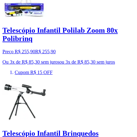
Telescópio Infantil Polilab Zoom 80x
Polibrinq
Preço R$ 255,90
R$
255
,
90
Ou 3x de R$ 85,30 sem juros
ou
3
x de
R$ 85,30
sem juros
Cupom R$ 15 OFF
Telescópio Infantil Brinquedos