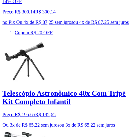
14% OFF
Preço R$ 300,14
R$
300
,
14
no Pix
Ou 4x de R$ 87,25 sem juros
ou
4
x de
R$ 87,25
sem juros
Cupom R$ 20 OFF
Telescópio Astronômico 40x Com Tripé
Kit Completo Infantil
Preço R$ 195,65
R$
195
,
65
Ou 3x de R$ 65,22 sem juros
ou
3
x de
R$ 65,22
sem juros