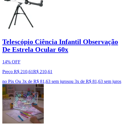
Telescópio Ciência Infantil Observação
De Estrela Ocular 60x
14% OFF
Preço R$ 210,61
R$
210
,
61
no Pix
Ou 3x de R$ 81,63 sem juros
ou
3
x de
R$ 81,63
sem juros