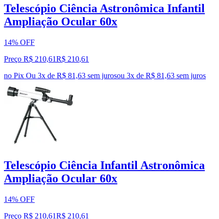
Telescópio Ciência Astronômica Infantil
Ampliação Ocular 60x
14% OFF
Preço R$ 210,61
R$
210
,
61
no Pix
Ou 3x de R$ 81,63 sem juros
ou
3
x de
R$ 81,63
sem juros
Telescópio Ciência Infantil Astronômica
Ampliação Ocular 60x
14% OFF
Preço R$ 210,61
R$
210
,
61