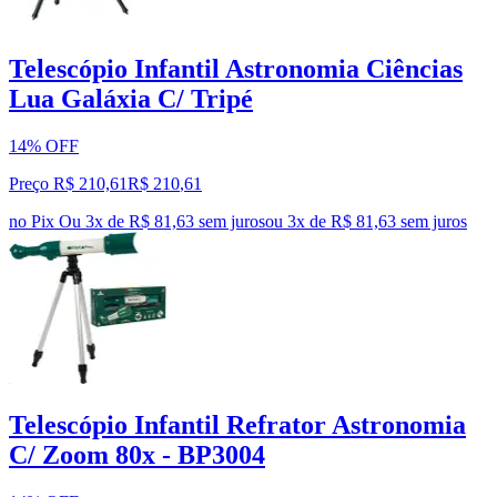
Telescópio Infantil Astronomia Ciências
Lua Galáxia C/ Tripé
14% OFF
Preço R$ 210,61
R$
210
,
61
no Pix
Ou 3x de R$ 81,63 sem juros
ou
3
x de
R$ 81,63
sem juros
Telescópio Infantil Refrator Astronomia
C/ Zoom 80x - BP3004