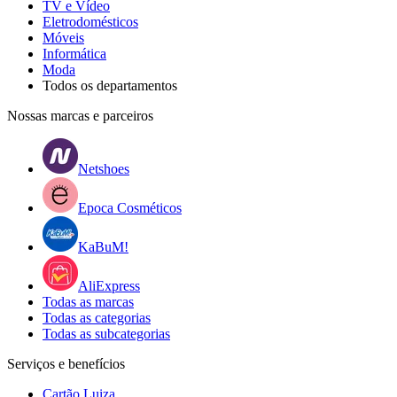
TV e Vídeo
Eletrodomésticos
Móveis
Informática
Moda
Todos os departamentos
Nossas marcas e parceiros
Netshoes
Epoca Cosméticos
KaBuM!
AliExpress
Todas as marcas
Todas as categorias
Todas as subcategorias
Serviços e benefícios
Cartão Luiza