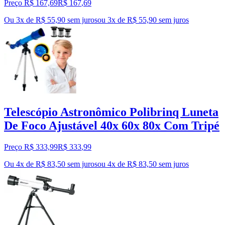
Preço R$ 167,69
R$
167
,
69
Ou 3x de R$ 55,90 sem juros
ou
3
x de
R$ 55,90
sem juros
Telescópio Astronômico Polibrinq Luneta
De Foco Ajustável 40x 60x 80x Com Tripé
Preço R$ 333,99
R$
333
,
99
Ou 4x de R$ 83,50 sem juros
ou
4
x de
R$ 83,50
sem juros