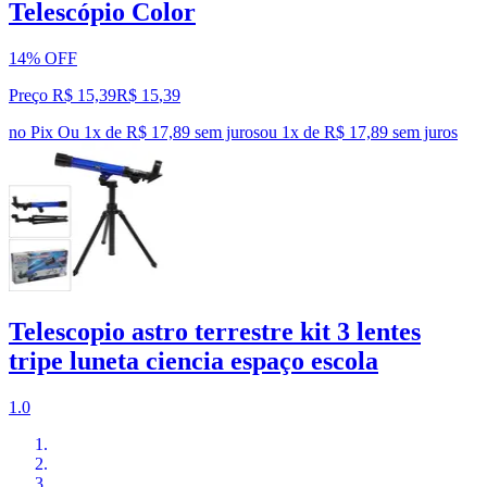
Telescópio Color
14% OFF
Preço R$ 15,39
R$
15
,
39
no Pix
Ou 1x de R$ 17,89 sem juros
ou
1
x de
R$ 17,89
sem juros
Telescopio astro terrestre kit 3 lentes
tripe luneta ciencia espaço escola
1.0