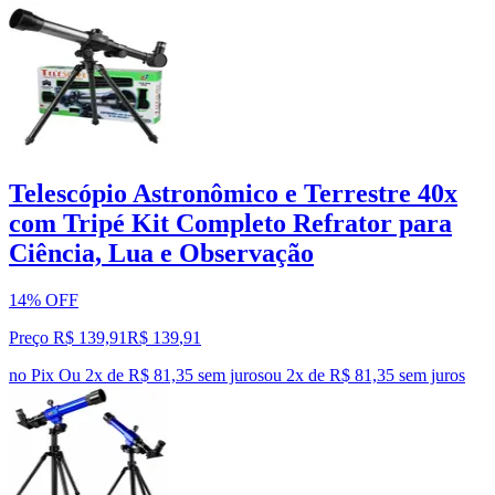
Telescópio Astronômico e Terrestre 40x
com Tripé Kit Completo Refrator para
Ciência, Lua e Observação
14% OFF
Preço R$ 139,91
R$
139
,
91
no Pix
Ou 2x de R$ 81,35 sem juros
ou
2
x de
R$ 81,35
sem juros