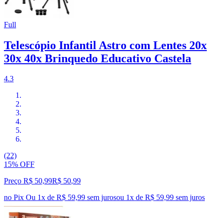
Full
Telescópio Infantil Astro com Lentes 20x
30x 40x Brinquedo Educativo Castela
4.3
(22)
15% OFF
Preço R$ 50,99
R$
50
,
99
no Pix
Ou 1x de R$ 59,99 sem juros
ou
1
x de
R$ 59,99
sem juros