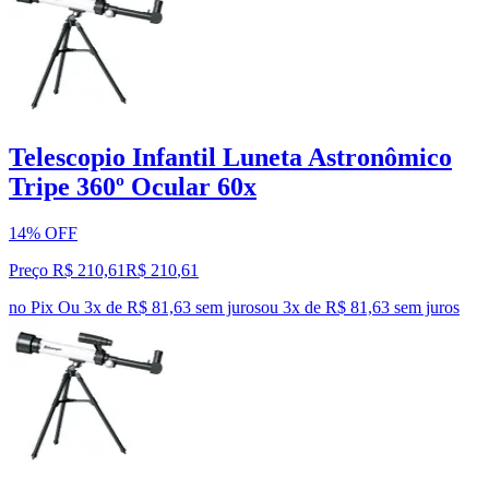
Telescopio Infantil Luneta Astronômico
Tripe 360º Ocular 60x
14% OFF
Preço R$ 210,61
R$
210
,
61
no Pix
Ou 3x de R$ 81,63 sem juros
ou
3
x de
R$ 81,63
sem juros