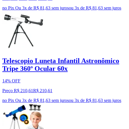
no Pix
Ou 3x de R$ 81,63 sem juros
ou
3
x de
R$ 81,63
sem juros
Telescopio Luneta Infantil Astronômico
Tripe 360º Ocular 60x
14% OFF
Preço R$ 210,61
R$
210
,
61
no Pix
Ou 3x de R$ 81,63 sem juros
ou
3
x de
R$ 81,63
sem juros