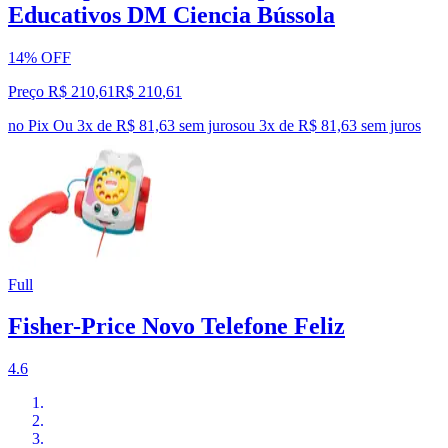
Educativos DM Ciencia Bússola
14% OFF
Preço R$ 210,61
R$
210
,
61
no Pix
Ou 3x de R$ 81,63 sem juros
ou
3
x de
R$ 81,63
sem juros
Full
Fisher-Price Novo Telefone Feliz
4.6