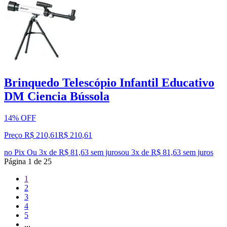
Brinquedo Telescópio Infantil Educativo
DM Ciencia Bússola
14% OFF
Preço R$ 210,61
R$
210
,
61
no Pix
Ou 3x de R$ 81,63 sem juros
ou
3
x de
R$ 81,63
sem juros
Página
1
de
25
1
2
3
4
5
...