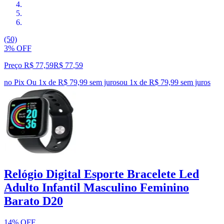
(50)
3% OFF
Preço R$ 77,59
R$
77
,
59
no Pix
Ou 1x de R$ 79,99 sem juros
ou
1
x de
R$ 79,99
sem juros
Relógio Digital Esporte Bracelete Led
Adulto Infantil Masculino Feminino
Barato D20
14% OFF