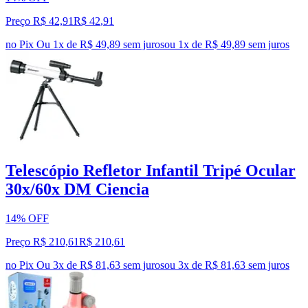
Preço R$ 42,91
R$
42
,
91
no Pix
Ou 1x de R$ 49,89 sem juros
ou
1
x de
R$ 49,89
sem juros
Telescópio Refletor Infantil Tripé Ocular
30x/60x DM Ciencia
14% OFF
Preço R$ 210,61
R$
210
,
61
no Pix
Ou 3x de R$ 81,63 sem juros
ou
3
x de
R$ 81,63
sem juros