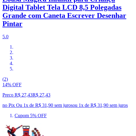
Digital Tablet Tela LCD 8,5 Polegadas
Grande com Caneta Escrever Desenhar
Pintar
5.0
(2)
14% OFF
Preço R$ 27,43
R$
27
,
43
no Pix
Ou 1x de R$ 31,90 sem juros
ou
1
x de
R$ 31,90
sem juros
Cupom 5% OFF