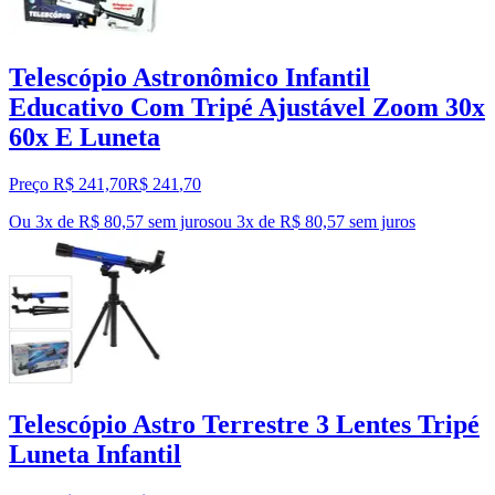
Telescópio Astronômico Infantil
Educativo Com Tripé Ajustável Zoom 30x
60x E Luneta
Preço R$ 241,70
R$
241
,
70
Ou 3x de R$ 80,57 sem juros
ou
3
x de
R$ 80,57
sem juros
Telescópio Astro Terrestre 3 Lentes Tripé
Luneta Infantil