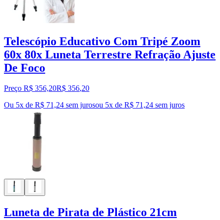
Telescópio Educativo Com Tripé Zoom
60x 80x Luneta Terrestre Refração Ajuste
De Foco
Preço R$ 356,20
R$
356
,
20
Ou 5x de R$ 71,24 sem juros
ou
5
x de
R$ 71,24
sem juros
Luneta de Pirata de Plástico 21cm