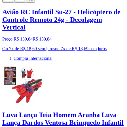
Avião RC Infantil Su-27 - Helicóptero de
Controle Remoto 24g - Decolagem
Vertical
Preço R$ 130,84
R$
130
,
84
Ou 7x de R$ 18,69 sem juros
ou
7
x de
R$ 18,69
sem juros
Compra Internacional
Luva Lança Teia Homem Aranha Luva
Lança Dardos Ventosa Brinquedo Infantil