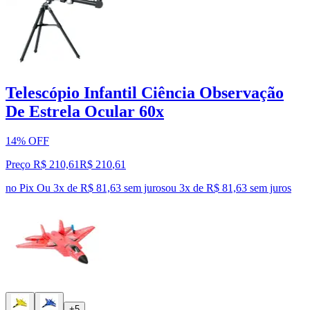
Telescópio Infantil Ciência Observação
De Estrela Ocular 60x
14% OFF
Preço R$ 210,61
R$
210
,
61
no Pix
Ou 3x de R$ 81,63 sem juros
ou
3
x de
R$ 81,63
sem juros
+5