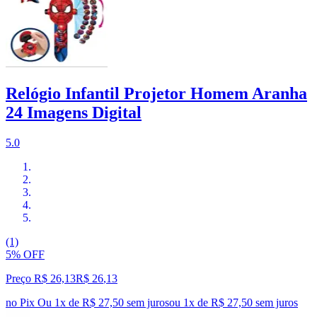
Relógio Infantil Projetor Homem Aranha
24 Imagens Digital
5.0
(1)
5% OFF
Preço R$ 26,13
R$
26
,
13
no Pix
Ou 1x de R$ 27,50 sem juros
ou
1
x de
R$ 27,50
sem juros