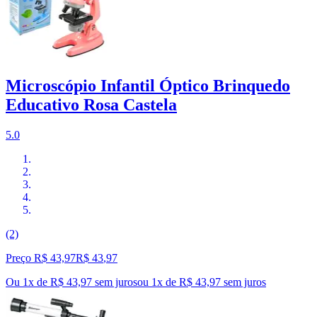
Microscópio Infantil Óptico Brinquedo
Educativo Rosa Castela
5.0
(2)
Preço R$ 43,97
R$
43
,
97
Ou 1x de R$ 43,97 sem juros
ou
1
x de
R$ 43,97
sem juros