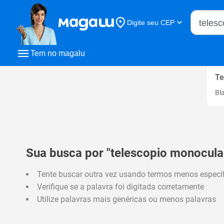
Buscar n
Digite seu CEP
Buscar
Tem no magalu
Te
Bl
Sua busca por "telescopio monocula
Tente buscar outra vez usando termos menos especí
Verifique se a palavra foi digitada corretamente
Utilize palavras mais genéricas ou menos palavras