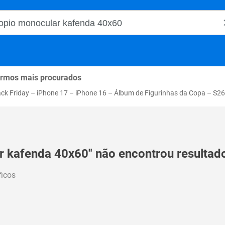
o Magalu
rmos mais procurados
ack Friday
–
iPhone 17
–
iPhone 16
–
Álbum de Figurinhas da Copa
–
S26
r kafenda 40x60" não encontrou resultado
ficos