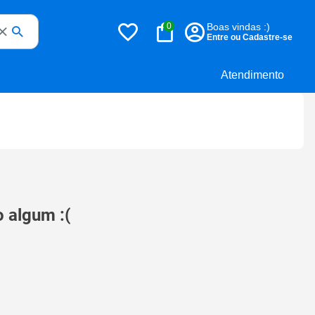
0
Boas vindas :)
Entre ou Cadastre-se
Atendimento
 algum :(