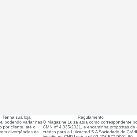
Tenha sua loja
Regulamento
t, podendo variar nas
O Magazine Luiza atua como correspondente no
 por cliente, até o
CMN nº 4.935/2021, e encaminha propostas de c
tem divergências de
crédito para a Luizacred S.A Sociedade de Créd
inscrita no CNPJ sob o nº 02.206.577/0001-80.