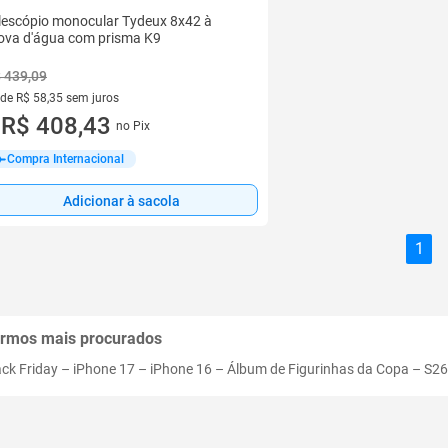
lescópio monocular Tydeux 8x42 à
ova d'água com prisma K9
 439,09
 de R$ 58,35 sem juros
ez de R$ 58,35 sem juros
R$ 408,43
no Pix
u
Compra Internacional
Adicionar à sacola
1
rmos mais procurados
ack Friday
–
iPhone 17
–
iPhone 16
–
Álbum de Figurinhas da Copa
–
S26