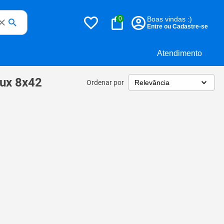
0
Boas vindas :)
Entre ou Cadastre-se
Atendimento
eux 8x42
Ordenar por