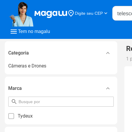
Buscar n
Digite seu CEP
Buscar
Tem no magalu
R
Categoria
1 
Câmeras e Drones
Marca
pesquisar
por
filtro
Tydeux