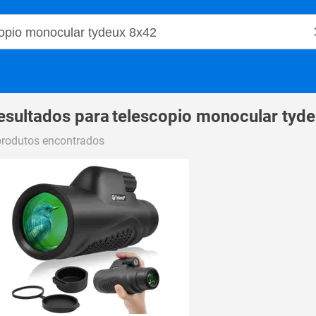
o Magalu
esultados para
telescopio monocular tyd
produtos encontrados