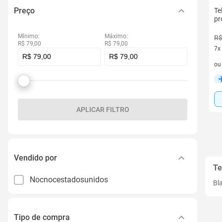
Preço
Te
pr
Mínimo:
Máximo:
R$
R$ 79,00
R$ 79,00
7x
7 v
o
APLICAR FILTRO
Vendido por
Te
Nocnocestadosunidos
Bl
Tipo de compra