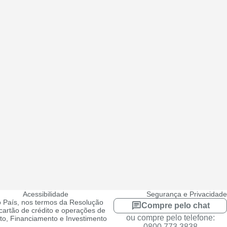
Acessibilidade
Segurança e Privacidade
 País, nos termos da Resolução
Compre pelo chat
artão de crédito e operações de
ou compre pelo telefone:
ito, Financiamento e Investimento
0800 773 3838