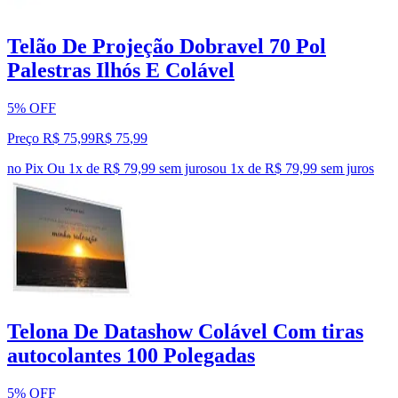
Telão De Projeção Dobravel 70 Pol
Palestras Ilhós E Colável
5% OFF
Preço R$ 75,99
R$
75
,
99
no Pix
Ou 1x de R$ 79,99 sem juros
ou
1
x de
R$ 79,99
sem juros
Telona De Datashow Colável Com tiras
autocolantes 100 Polegadas
5% OFF