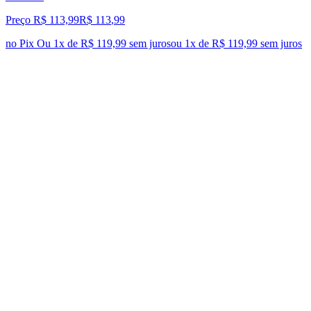
Preço R$ 113,99
R$
113
,
99
no Pix
Ou 1x de R$ 119,99 sem juros
ou
1
x de
R$ 119,99
sem juros