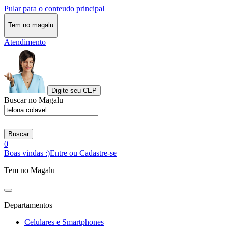
Pular para o conteudo principal
Tem no magalu
Atendimento
Digite seu CEP
Buscar no Magalu
Buscar
0
Boas vindas :)
Entre ou Cadastre-se
Tem no Magalu
Departamentos
Celulares e Smartphones