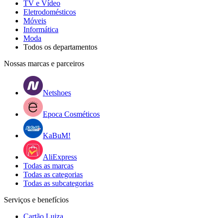
TV e Vídeo
Eletrodomésticos
Móveis
Informática
Moda
Todos os departamentos
Nossas marcas e parceiros
Netshoes
Epoca Cosméticos
KaBuM!
AliExpress
Todas as marcas
Todas as categorias
Todas as subcategorias
Serviços e benefícios
Cartão Luiza