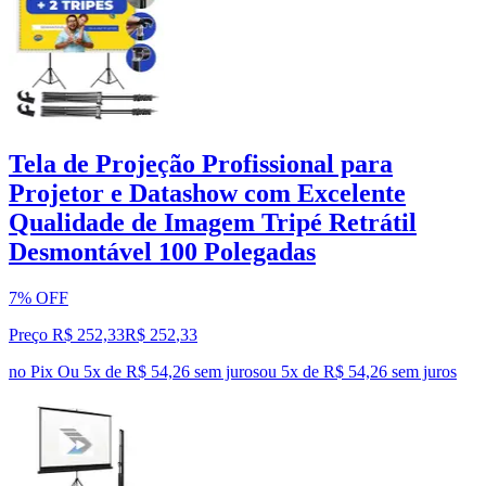
Tela de Projeção Profissional para
Projetor e Datashow com Excelente
Qualidade de Imagem Tripé Retrátil
Desmontável 100 Polegadas
7% OFF
Preço R$ 252,33
R$
252
,
33
no Pix
Ou 5x de R$ 54,26 sem juros
ou
5
x de
R$ 54,26
sem juros