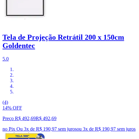
Tela de Projeção Retrátil 200 x 150cm
Goldentec
5.0
(4)
14% OFF
Preço R$ 492,69
R$
492
,
69
no Pix
Ou 3x de R$ 190,97 sem juros
ou
3
x de
R$ 190,97
sem juros