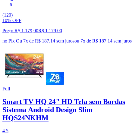
(120)
10% OFF
Preço R$ 1.179,00
R$
1.179
,
00
no Pix
Ou 7x de R$ 187,14 sem juros
ou
7
x de
R$ 187,14
sem juros
Full
Smart TV HQ 24" HD Tela sem Bordas
Sistema Android Design Slim
HQS24NKHM
4.5