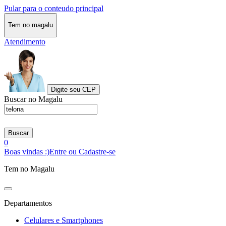
Pular para o conteudo principal
Tem no magalu
Atendimento
Digite seu CEP
Buscar no Magalu
Buscar
0
Boas vindas :)
Entre ou Cadastre-se
Tem no Magalu
Departamentos
Celulares e Smartphones