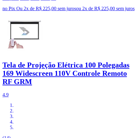
no Pix
Ou 2x de R$ 225,00 sem juros
ou
2
x de
R$ 225,00
sem juros
Tela de Projeção Elétrica 100 Polegadas
169 Widescreen 110V Controle Remoto
RF GRM
4.9
(14)