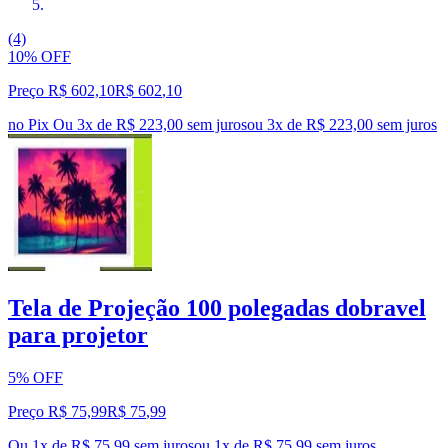
(4)
10% OFF
Preço R$ 602,10
R$
602
,
10
no Pix
Ou 3x de R$ 223,00 sem juros
ou
3
x de
R$ 223,00
sem juros
Tela de Projeção 100 polegadas dobravel
para projetor
5% OFF
Preço R$ 75,99
R$
75
,
99
Ou 1x de R$ 75,99 sem juros
ou
1
x de
R$ 75,99
sem juros