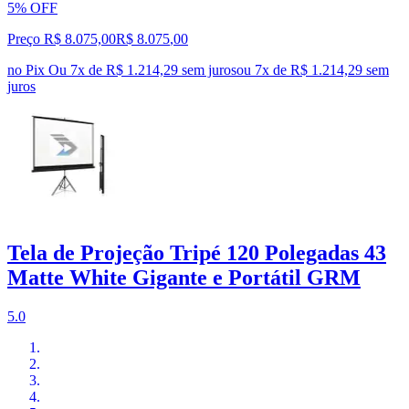
5% OFF
Preço R$ 8.075,00
R$
8.075
,
00
no Pix
Ou 7x de R$ 1.214,29 sem juros
ou
7
x de
R$ 1.214,29
sem
juros
Tela de Projeção Tripé 120 Polegadas 43
Matte White Gigante e Portátil GRM
5.0