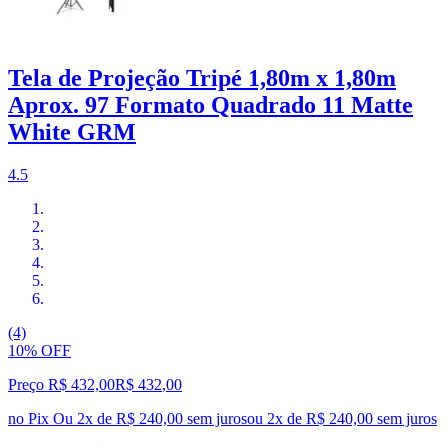
Tela de Projeção Tripé 1,80m x 1,80m
Aprox. 97 Formato Quadrado 11 Matte
White GRM
4.5
(4)
10% OFF
Preço R$ 432,00
R$
432
,
00
no Pix
Ou 2x de R$ 240,00 sem juros
ou
2
x de
R$ 240,00
sem juros