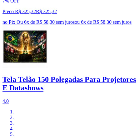
7% OFF
Preço R$ 325,32
R$
325
,
32
no Pix
Ou 6x de R$ 58,30 sem juros
ou
6
x de
R$ 58,30
sem juros
Tela Telão 150 Polegadas Para Projetores
E Datashows
4.0