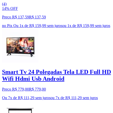
(4)
14% OFF
Preço R$ 137,59
R$
137
,
59
no Pix
Ou 1x de R$ 159,99 sem juros
ou
1
x de
R$ 159,99
sem juros
Smart Tv 24 Polegadas Tela LED Full HD
Wifi Hdmi Usb Android
Preço R$ 779,00
R$
779
,
00
Ou 7x de R$ 111,29 sem juros
ou
7
x de
R$ 111,29
sem juros