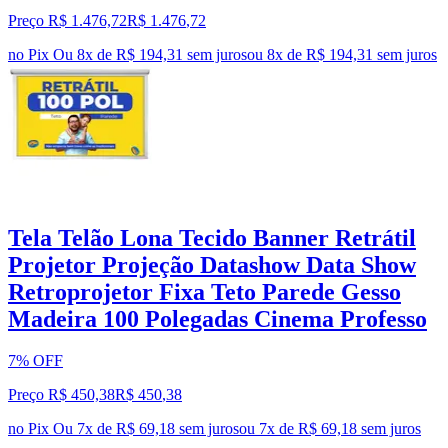
Preço R$ 1.476,72
R$
1.476
,
72
no Pix
Ou 8x de R$ 194,31 sem juros
ou
8
x de
R$ 194,31
sem juros
Tela Telão Lona Tecido Banner Retrátil
Projetor Projeção Datashow Data Show
Retroprojetor Fixa Teto Parede Gesso
Madeira 100 Polegadas Cinema Professo
7% OFF
Preço R$ 450,38
R$
450
,
38
no Pix
Ou 7x de R$ 69,18 sem juros
ou
7
x de
R$ 69,18
sem juros