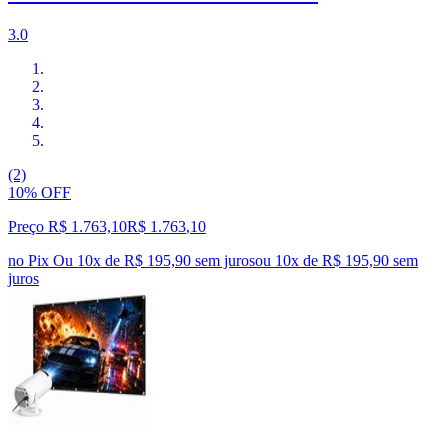
3.0
(2)
10% OFF
Preço R$ 1.763,10
R$
1.763
,
10
no Pix
Ou 10x de R$ 195,90 sem juros
ou
10
x de
R$ 195,90
sem
juros