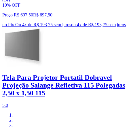
10% OFF
Preço R$ 697,50
R$
697
,
50
no Pix
Ou 4x de R$ 193,75 sem juros
ou
4
x de
R$ 193,75
sem juros
Tela Para Projetor Portatil Dobravel
Projeção Salange Refletiva 115 Polegadas
2,50 x 1,50 115
5.0