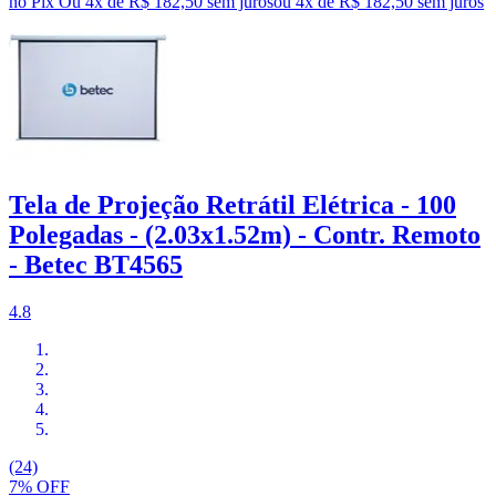
no Pix
Ou 4x de R$ 182,50 sem juros
ou
4
x de
R$ 182,50
sem juros
Tela de Projeção Retrátil Elétrica - 100
Polegadas - (2.03x1.52m) - Contr. Remoto
- Betec BT4565
4.8
(24)
7% OFF