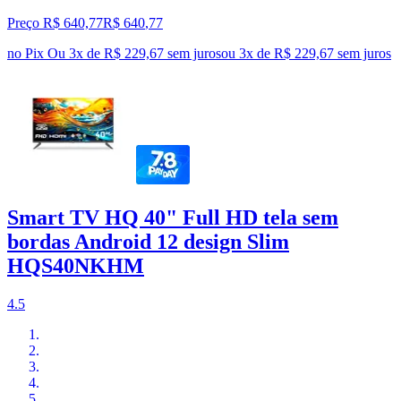
Preço R$ 640,77
R$
640
,
77
no Pix
Ou 3x de R$ 229,67 sem juros
ou
3
x de
R$ 229,67
sem juros
Smart TV HQ 40" Full HD tela sem
bordas Android 12 design Slim
HQS40NKHM
4.5