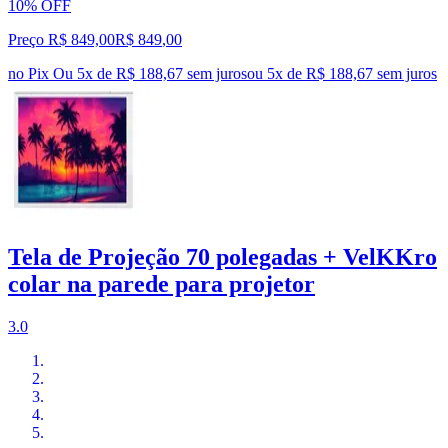
10% OFF
Preço R$ 849,00
R$
849
,
00
no Pix
Ou 5x de R$ 188,67 sem juros
ou
5
x de
R$ 188,67
sem juros
Tela de Projeção 70 polegadas + VelKKro
colar na parede para projetor
3.0