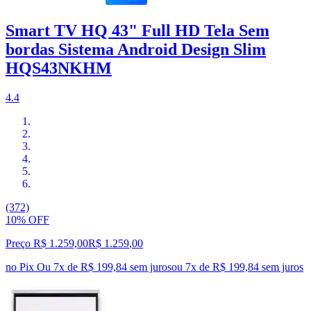
Smart TV HQ 43" Full HD Tela Sem
bordas Sistema Android Design Slim
HQS43NKHM
4.4
(372)
10% OFF
Preço R$ 1.259,00
R$
1.259
,
00
no Pix
Ou 7x de R$ 199,84 sem juros
ou
7
x de
R$ 199,84
sem juros