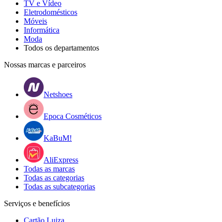
TV e Vídeo
Eletrodomésticos
Móveis
Informática
Moda
Todos os departamentos
Nossas marcas e parceiros
Netshoes
Epoca Cosméticos
KaBuM!
AliExpress
Todas as marcas
Todas as categorias
Todas as subcategorias
Serviços e benefícios
Cartão Luiza