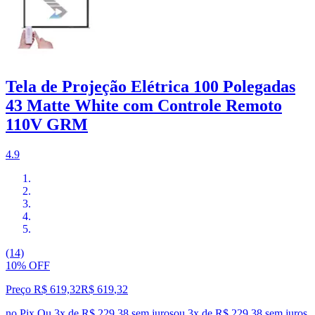
Tela de Projeção Elétrica 100 Polegadas
43 Matte White com Controle Remoto
110V GRM
4.9
(14)
10% OFF
Preço R$ 619,32
R$
619
,
32
no Pix
Ou 3x de R$ 229,38 sem juros
ou
3
x de
R$ 229,38
sem juros