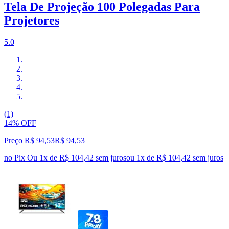
Tela De Projeção 100 Polegadas Para
Projetores
5.0
(1)
14% OFF
Preço R$ 94,53
R$
94
,
53
no Pix
Ou 1x de R$ 104,42 sem juros
ou
1
x de
R$ 104,42
sem juros