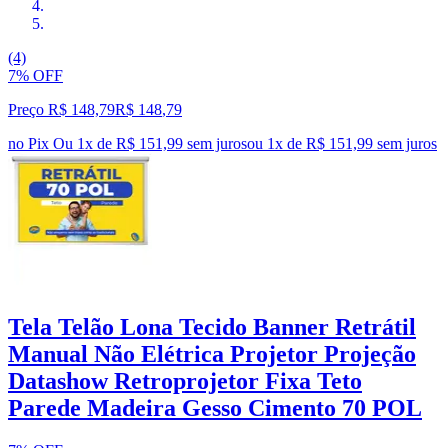
(4)
7% OFF
Preço R$ 148,79
R$
148
,
79
no Pix
Ou 1x de R$ 151,99 sem juros
ou
1
x de
R$ 151,99
sem juros
Tela Telão Lona Tecido Banner Retrátil
Manual Não Elétrica Projetor Projeção
Datashow Retroprojetor Fixa Teto
Parede Madeira Gesso Cimento 70 POL