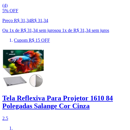
(4)
5% OFF
Preço R$ 31,34
R$
31
,
34
Ou 1x de R$ 31,34 sem juros
ou
1
x de
R$ 31,34
sem juros
Cupom R$ 15 OFF
Tela Reflexiva Para Projetor 1610 84
Polegadas Salange Cor Cinza
2.5