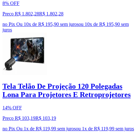
8% OFF
Preço R$ 1.802,28
R$
1.802
,
28
no Pix
Ou 10x de R$ 195,90 sem juros
ou
10
x de
R$ 195,90
sem
juros
Tela Telão De Projeção 120 Polegadas
Lona Para Projetores E Retroprojetores
14% OFF
Preço R$ 103,19
R$
103
,
19
no Pix
Ou 1x de R$ 119,99 sem juros
ou
1
x de
R$ 119,99
sem juros