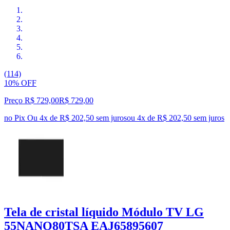
(114)
10% OFF
Preço R$ 729,00
R$
729
,
00
no Pix
Ou 4x de R$ 202,50 sem juros
ou
4
x de
R$ 202,50
sem juros
Tela de cristal líquido Módulo TV LG
55NANO80TSA EAJ65895607