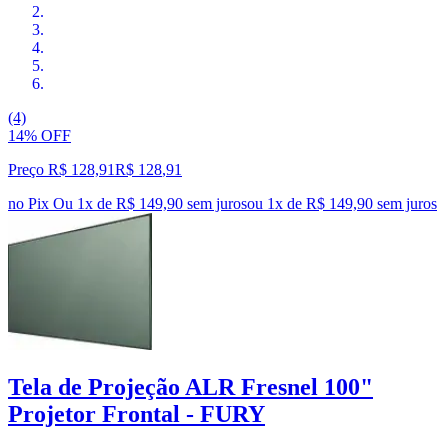
(4)
14% OFF
Preço R$ 128,91
R$
128
,
91
no Pix
Ou 1x de R$ 149,90 sem juros
ou
1
x de
R$ 149,90
sem juros
Tela de Projeção ALR Fresnel 100"
Projetor Frontal - FURY