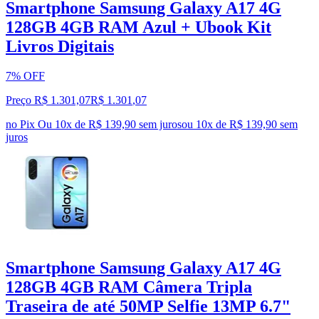
Smartphone Samsung Galaxy A17 4G
128GB 4GB RAM Azul + Ubook Kit
Livros Digitais
7% OFF
Preço R$ 1.301,07
R$
1.301
,
07
no Pix
Ou 10x de R$ 139,90 sem juros
ou
10
x de
R$ 139,90
sem
juros
Smartphone Samsung Galaxy A17 4G
128GB 4GB RAM Câmera Tripla
Traseira de até 50MP Selfie 13MP 6.7"