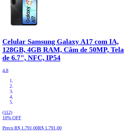
Celular Samsung Galaxy A17 com IA,
128GB, 4GB RAM, Câm de 50MP, Tela
de 6.7", NFC, IP54
4.8
(112)
10% OFF
Preço R$ 1.791,00
R$
1.791
,
00