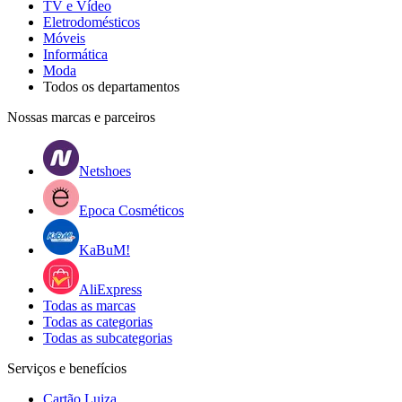
TV e Vídeo
Eletrodomésticos
Móveis
Informática
Moda
Todos os departamentos
Nossas marcas e parceiros
Netshoes
Epoca Cosméticos
KaBuM!
AliExpress
Todas as marcas
Todas as categorias
Todas as subcategorias
Serviços e benefícios
Cartão Luiza