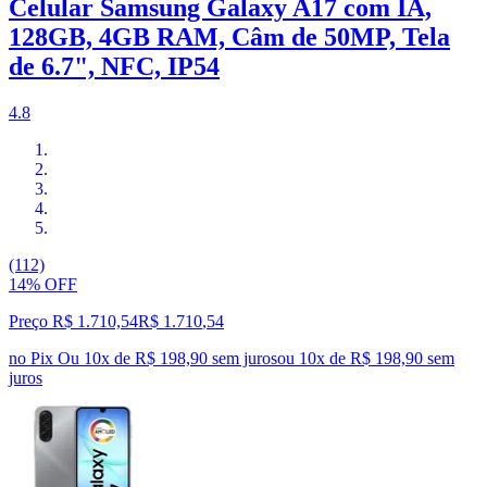
Celular Samsung Galaxy A17 com IA,
128GB, 4GB RAM, Câm de 50MP, Tela
de 6.7", NFC, IP54
4.8
(112)
14% OFF
Preço R$ 1.710,54
R$
1.710
,
54
no Pix
Ou 10x de R$ 198,90 sem juros
ou
10
x de
R$ 198,90
sem
juros