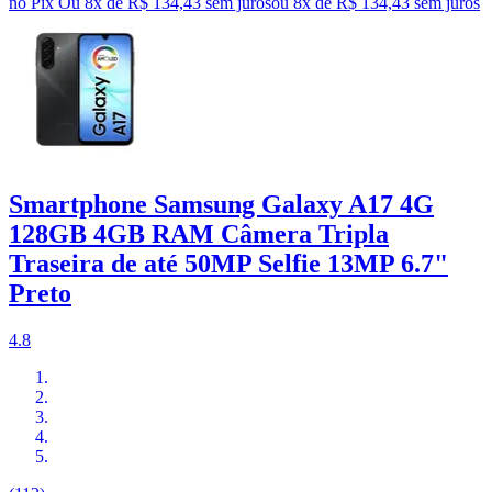
no Pix
Ou 8x de R$ 134,43 sem juros
ou
8
x de
R$ 134,43
sem juros
Smartphone Samsung Galaxy A17 4G
128GB 4GB RAM Câmera Tripla
Traseira de até 50MP Selfie 13MP 6.7"
Preto
4.8