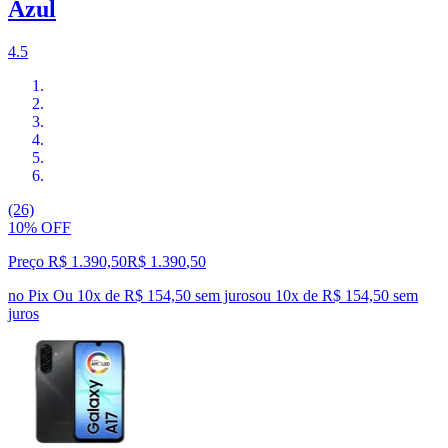
Azul
4.5
(26)
10% OFF
Preço R$ 1.390,50
R$
1.390
,
50
no Pix
Ou 10x de R$ 154,50 sem juros
ou
10
x de
R$ 154,50
sem
juros