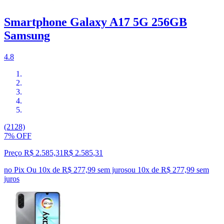
Smartphone Galaxy A17 5G 256GB
Samsung
4.8
(2128)
7% OFF
Preço R$ 2.585,31
R$
2.585
,
31
no Pix
Ou 10x de R$ 277,99 sem juros
ou
10
x de
R$ 277,99
sem
juros