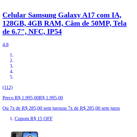
Celular Samsung Galaxy A17 com IA,
128GB, 4GB RAM, Câm de 50MP, Tela
de 6.7", NFC, IP54
4.8
(112)
Preço R$ 1.995,00
R$
1.995
,
00
Ou 7x de R$ 285,00 sem juros
ou
7
x de
R$ 285,00
sem juros
Cupom R$ 15 OFF