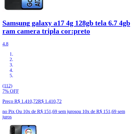
Samsung galaxy a17 4g 128gb tela 6.7 4gb
ram camera tripla cor:preto
4.8
(112)
7% OFF
Preço R$ 1.410,72
R$
1.410
,
72
no Pix
Ou 10x de R$ 151,69 sem juros
ou
10
x de
R$ 151,69
sem
juros