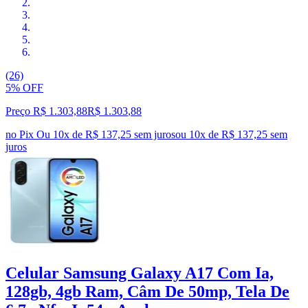
(26)
5% OFF
Preço R$ 1.303,88
R$
1.303
,
88
no Pix
Ou 10x de R$ 137,25 sem juros
ou
10
x de
R$ 137,25
sem
juros
Celular Samsung Galaxy A17 Com Ia,
128gb, 4gb Ram, Câm De 50mp, Tela De