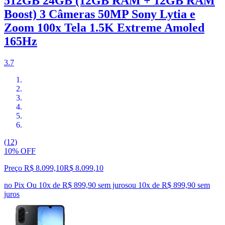
512GB 24GB (12GB RAM + 12GB RAM
Boost) 3 Câmeras 50MP Sony Lytia e
Zoom 100x Tela 1.5K Extreme Amoled
165Hz
3.7
(12)
10% OFF
Preço R$ 8.099,10
R$
8.099
,
10
no Pix
Ou 10x de R$ 899,90 sem juros
ou
10
x de
R$ 899,90
sem
juros