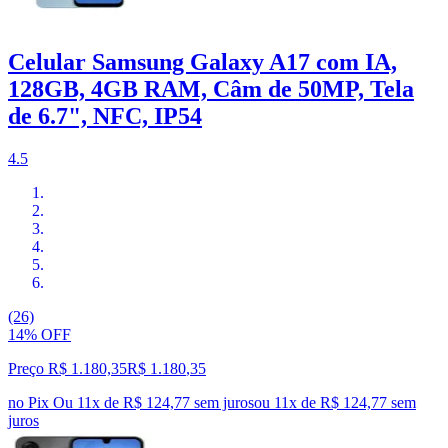
Celular Samsung Galaxy A17 com IA,
128GB, 4GB RAM, Câm de 50MP, Tela
de 6.7", NFC, IP54
4.5
(26)
14% OFF
Preço R$ 1.180,35
R$
1.180
,
35
no Pix
Ou 11x de R$ 124,77 sem juros
ou
11
x de
R$ 124,77
sem
juros