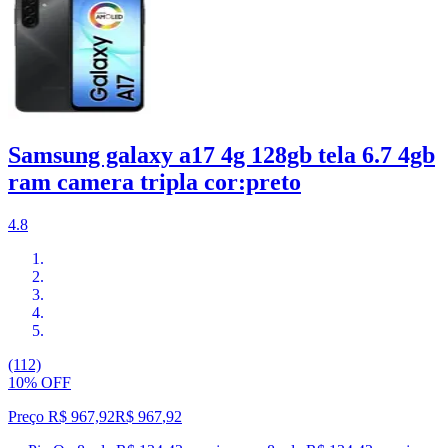
Samsung galaxy a17 4g 128gb tela 6.7 4gb
ram camera tripla cor:preto
4.8
(112)
10% OFF
Preço R$ 967,92
R$
967
,
92