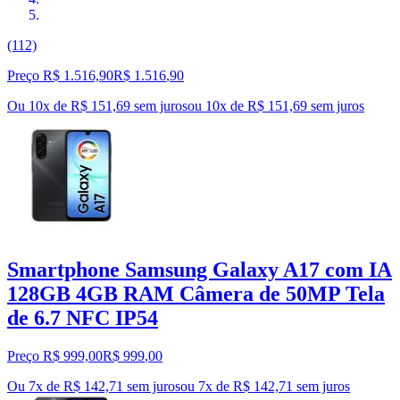
(112)
Preço R$ 1.516,90
R$
1.516
,
90
Ou 10x de R$ 151,69 sem juros
ou
10
x de
R$ 151,69
sem juros
Smartphone Samsung Galaxy A17 com IA
128GB 4GB RAM Câmera de 50MP Tela
de 6.7 NFC IP54
Preço R$ 999,00
R$
999
,
00
Ou 7x de R$ 142,71 sem juros
ou
7
x de
R$ 142,71
sem juros