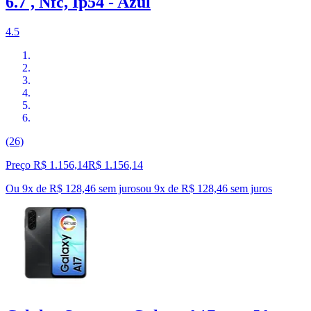
6.7 , Nfc, Ip54 - Azul
4.5
(26)
Preço R$ 1.156,14
R$
1.156
,
14
Ou 9x de R$ 128,46 sem juros
ou
9
x de
R$ 128,46
sem juros