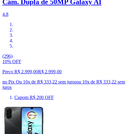
Câm. Dupla de 50MP Galaxy AI
4.8
(296)
10% OFF
Preço R$ 2.999,00
R$
2.999
,
00
no Pix
Ou 10x de R$ 333,22 sem juros
ou
10
x de
R$ 333,22
sem
juros
Cupom R$ 200 OFF