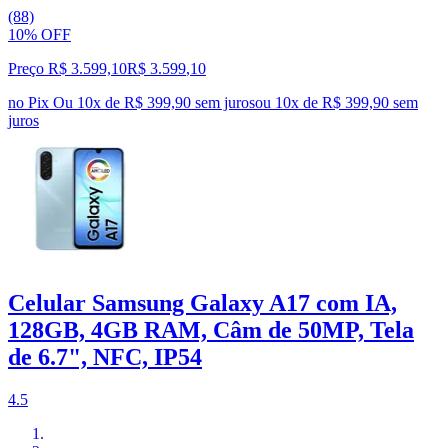
(88)
10% OFF
Preço R$ 3.599,10
R$
3.599
,
10
no Pix
Ou 10x de R$ 399,90 sem juros
ou
10
x de
R$ 399,90
sem
juros
Celular Samsung Galaxy A17 com IA,
128GB, 4GB RAM, Câm de 50MP, Tela
de 6.7", NFC, IP54
4.5