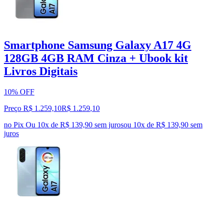
Smartphone Samsung Galaxy A17 4G
128GB 4GB RAM Cinza + Ubook kit
Livros Digitais
10% OFF
Preço R$ 1.259,10
R$
1.259
,
10
no Pix
Ou 10x de R$ 139,90 sem juros
ou
10
x de
R$ 139,90
sem
juros