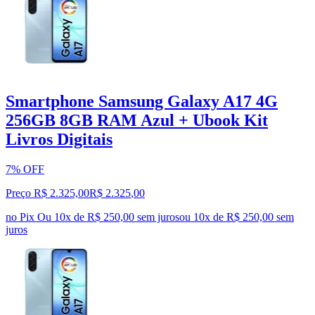
Smartphone Samsung Galaxy A17 4G
256GB 8GB RAM Azul + Ubook Kit
Livros Digitais
7% OFF
Preço R$ 2.325,00
R$
2.325
,
00
no Pix
Ou 10x de R$ 250,00 sem juros
ou
10
x de
R$ 250,00
sem
juros