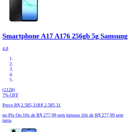
Smartphone A17 A176 256gb 5g Samsung
4.8
(2128)
7% OFF
Preço R$ 2.585,31
R$
2.585
,
31
no Pix
Ou 10x de R$ 277,99 sem juros
ou
10
x de
R$ 277,99
sem
juros