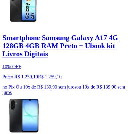
Smartphone Samsung Galaxy A17 4G
128GB 4GB RAM Preto + Ubook kit
Livros Digitais
10% OFF
Preço R$ 1.259,10
R$
1.259
,
10
no Pix
Ou 10x de R$ 139,90 sem juros
ou
10
x de
R$ 139,90
sem
juros