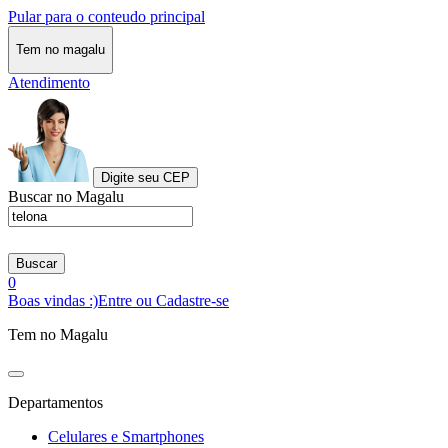
Pular para o conteudo principal
Tem no magalu
Atendimento
Digite seu CEP
Buscar no Magalu
Buscar
0
Boas vindas :)
Entre ou Cadastre-se
Tem no Magalu
Departamentos
Celulares e Smartphones