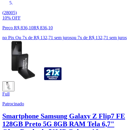
(28005)
10% OFF
Preço R$ 836,10
R$
836
,
10
no Pix
Ou 7x de R$ 132,71 sem juros
ou
7
x de
R$ 132,71
sem juros
Full
Patrocinado
Smartphone Samsung Galaxy Z Flip7 FE
128GB Preto 5G 8GB RAM Tela 6,7"