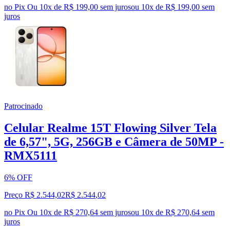
no Pix
Ou 10x de R$ 199,00 sem juros
ou
10
x de
R$ 199,00
sem
juros
Patrocinado
Celular Realme 15T Flowing Silver Tela
de 6,57", 5G, 256GB e Câmera de 50MP -
RMX5111
6% OFF
Preço R$ 2.544,02
R$
2.544
,
02
no Pix
Ou 10x de R$ 270,64 sem juros
ou
10
x de
R$ 270,64
sem
juros