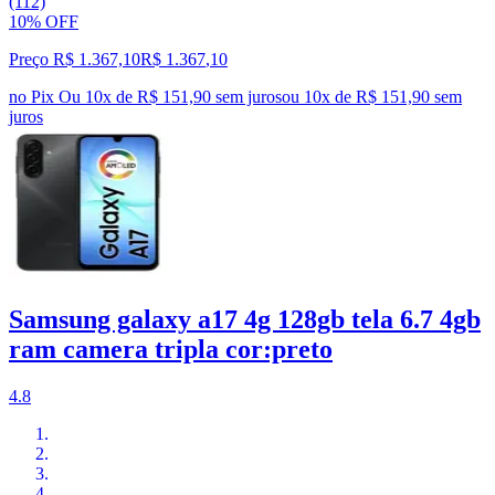
(112)
10% OFF
Preço R$ 1.367,10
R$
1.367
,
10
no Pix
Ou 10x de R$ 151,90 sem juros
ou
10
x de
R$ 151,90
sem
juros
Samsung galaxy a17 4g 128gb tela 6.7 4gb
ram camera tripla cor:preto
4.8