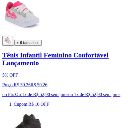
+ 6 tamanhos
Tênis Infantil Feminino Confortável
Lançamento
5% OFF
Preço R$ 50,26
R$
50
,
26
no Pix
Ou 1x de R$ 52,90 sem juros
ou
1
x de
R$ 52,90
sem juros
Cupom R$ 10 OFF