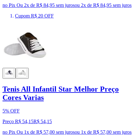
no Pix
Ou 2x de R$ 84,95 sem juros
ou
2
x de
R$ 84,95
sem juros
Cupom R$ 20 OFF
Tenis All Infantil Star Melhor Preço
Cores Varias
5% OFF
Preço R$ 54,15
R$
54
,
15
no Pix
Ou 1x de R$ 57,00 sem juros
ou
1
x de
R$ 57,00
sem juros