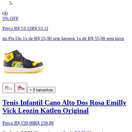
(4)
5% OFF
Preço R$ 53,11
R$
53
,
11
no Pix
Ou 1x de R$ 55,90 sem juros
ou
1
x de
R$ 55,90
sem juros
+ 5 tamanhos
Tenis Infantil Cano Alto Dos Rosa Emilly
Vick Leozin Katlen Original
Preço R$ 159,99
R$
159
,
99