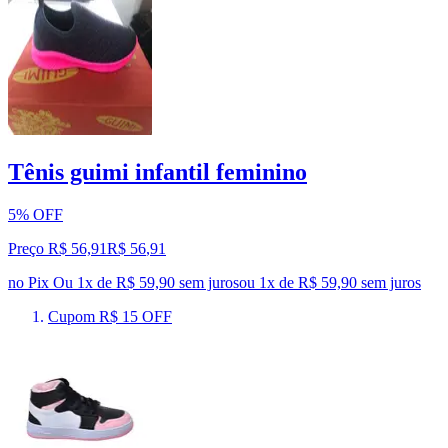
Tênis guimi infantil feminino
5% OFF
Preço R$ 56,91
R$
56
,
91
no Pix
Ou 1x de R$ 59,90 sem juros
ou
1
x de
R$ 59,90
sem juros
Cupom R$ 15 OFF