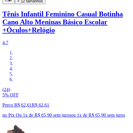
+ 12 tamanhos
Tênis Infantil Feminino Casual Botinha
Cano Alto Meninas Básico Escolar
+Óculos+Relógio
4.7
(24)
5% OFF
Preço R$ 62,61
R$
62
,
61
no Pix
Ou 1x de R$ 65,90 sem juros
ou
1
x de
R$ 65,90
sem juros