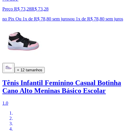
Preço R$ 73,28
R$
73
,
28
no Pix
Ou 1x de R$ 78,80 sem juros
ou
1
x de
R$ 78,80
sem juros
+ 12 tamanhos
Tênis Infantil Feminino Casual Botinha
Cano Alto Meninas Básico Escolar
1.0