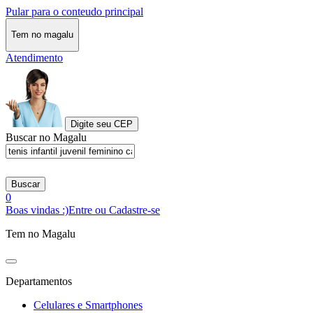
Pular para o conteudo principal
Tem no magalu
Atendimento
Digite seu CEP
Buscar no Magalu
Buscar
0
Boas vindas :)
Entre ou Cadastre-se
Tem no Magalu
Departamentos
Celulares e Smartphones