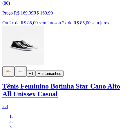
(80)
Preço R$ 169,99
R$
169
,
99
Ou 2x de R$ 85,00 sem juros
ou
2
x de
R$ 85,00
sem juros
+1
+ 5 tamanhos
Tênis Feminino Botinha Star Cano Alto
All Unissex Casual
2.3