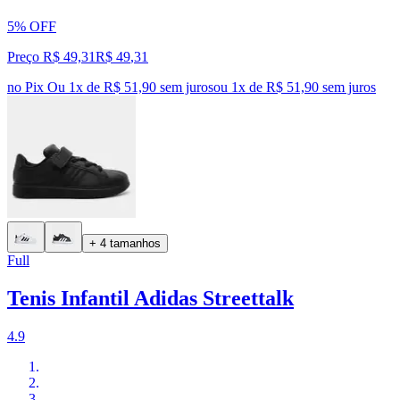
5% OFF
Preço R$ 49,31
R$
49
,
31
no Pix
Ou 1x de R$ 51,90 sem juros
ou
1
x de
R$ 51,90
sem juros
+ 4 tamanhos
Full
Tenis Infantil Adidas Streettalk
4.9