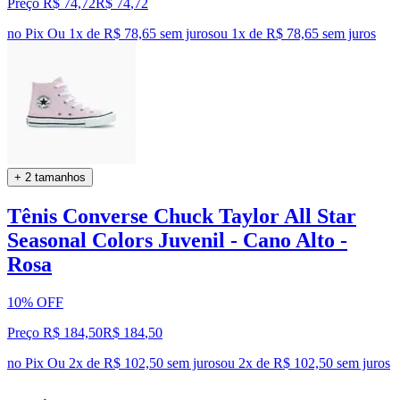
Preço R$ 74,72
R$
74
,
72
no Pix
Ou 1x de R$ 78,65 sem juros
ou
1
x de
R$ 78,65
sem juros
+ 2 tamanhos
Tênis Converse Chuck Taylor All Star
Seasonal Colors Juvenil - Cano Alto -
Rosa
10% OFF
Preço R$ 184,50
R$
184
,
50
no Pix
Ou 2x de R$ 102,50 sem juros
ou
2
x de
R$ 102,50
sem juros