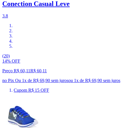
Conection Casual Leve
3.8
(20)
14% OFF
Preço R$ 60,11
R$
60
,
11
no Pix
Ou 1x de R$ 69,90 sem juros
ou
1
x de
R$ 69,90
sem juros
Cupom R$ 15 OFF