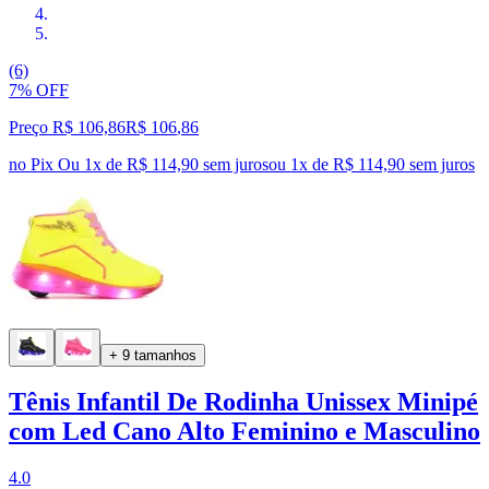
(6)
7% OFF
Preço R$ 106,86
R$
106
,
86
no Pix
Ou 1x de R$ 114,90 sem juros
ou
1
x de
R$ 114,90
sem juros
+ 9 tamanhos
Tênis Infantil De Rodinha Unissex Minipé
com Led Cano Alto Feminino e Masculino
4.0