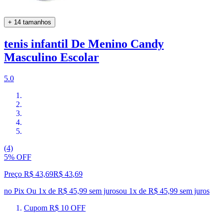
+ 14 tamanhos
tenis infantil De Menino Candy
Masculino Escolar
5.0
(4)
5% OFF
Preço R$ 43,69
R$
43
,
69
no Pix
Ou 1x de R$ 45,99 sem juros
ou
1
x de
R$ 45,99
sem juros
Cupom R$ 10 OFF