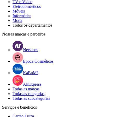
TV e Vídeo
Eletrodomésticos
Móveis
Informática
Moda
Todos os departamentos
Nossas marcas e parceiros
Netshoes
Epoca Cosméticos
KaBuM!
AliExpress
Todas as marcas
Todas as categorias
Todas as subcategorias
Serviços e benefícios
Cartão Luiza