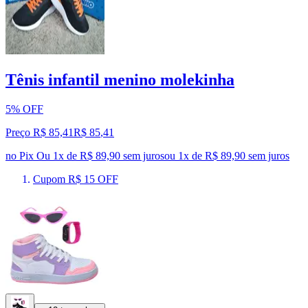
Tênis infantil menino molekinha
5% OFF
Preço R$ 85,41
R$
85
,
41
no Pix
Ou 1x de R$ 89,90 sem juros
ou
1
x de
R$ 89,90
sem juros
Cupom R$ 15 OFF