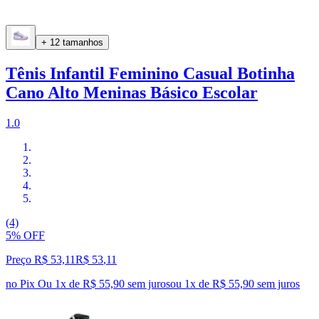
+ 12 tamanhos
Tênis Infantil Feminino Casual Botinha
Cano Alto Meninas Básico Escolar
1.0
(4)
5% OFF
Preço R$ 53,11
R$
53
,
11
no Pix
Ou 1x de R$ 55,90 sem juros
ou
1
x de
R$ 55,90
sem juros