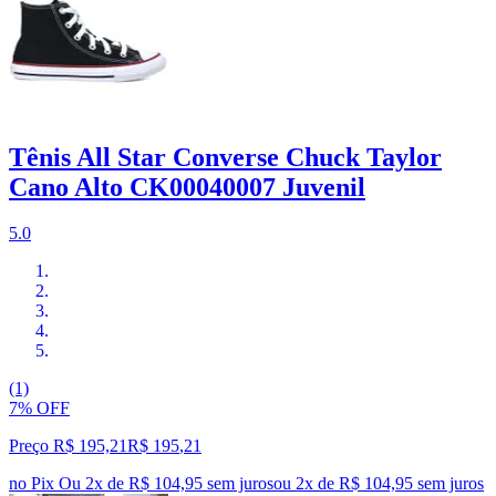
Tênis All Star Converse Chuck Taylor
Cano Alto CK00040007 Juvenil
5.0
(1)
7% OFF
Preço R$ 195,21
R$
195
,
21
no Pix
Ou 2x de R$ 104,95 sem juros
ou
2
x de
R$ 104,95
sem juros