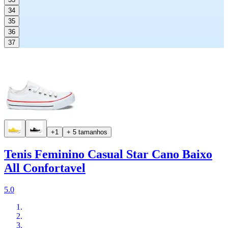
34
35
36
37
+1
+ 5 tamanhos
Tenis Feminino Casual Star Cano Baixo
All Confortavel
5.0