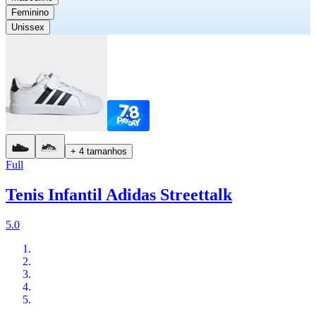
Feminino
Unissex
+ 4 tamanhos
Full
Tenis Infantil Adidas Streettalk
5.0