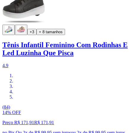
+3
+ 8 tamanhos
Tênis Infantil Feminino Com Rodinhas E
Led Luzinha Que Pisca
4.9
(84)
14% OFF
Preço R$ 171,91
R$
171
,
91
no Pix
Ou 2x de R$ 99,95 sem juros
ou
2
x de
R$ 99,95
sem juros