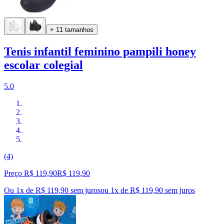
+ 11 tamanhos
Tenis infantil feminino pampili honey
escolar colegial
5.0
(4)
Preço R$ 119,90
R$
119
,
90
Ou 1x de R$ 119,90 sem juros
ou
1
x de
R$ 119,90
sem juros