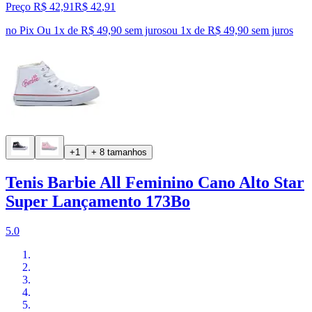
Preço R$ 42,91
R$
42
,
91
no Pix
Ou 1x de R$ 49,90 sem juros
ou
1
x de
R$ 49,90
sem juros
+1
+ 8 tamanhos
Tenis Barbie All Feminino Cano Alto Star
Super Lançamento 173Bo
5.0