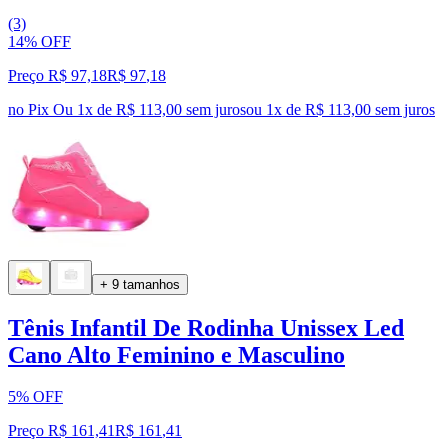
(3)
14% OFF
Preço R$ 97,18
R$
97
,
18
no Pix
Ou 1x de R$ 113,00 sem juros
ou
1
x de
R$ 113,00
sem juros
+ 9 tamanhos
Tênis Infantil De Rodinha Unissex Led
Cano Alto Feminino e Masculino
5% OFF
Preço R$ 161,41
R$
161
,
41