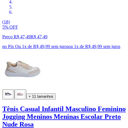
(18)
5% OFF
Preço R$ 47,49
R$
47
,
49
no Pix
Ou 1x de R$ 49,99 sem juros
ou
1
x de
R$ 49,99
sem juros
+ 11 tamanhos
Tênis Casual Infantil Masculino Feminino
Jogging Meninos Meninas Escolar Preto
Nude Rosa