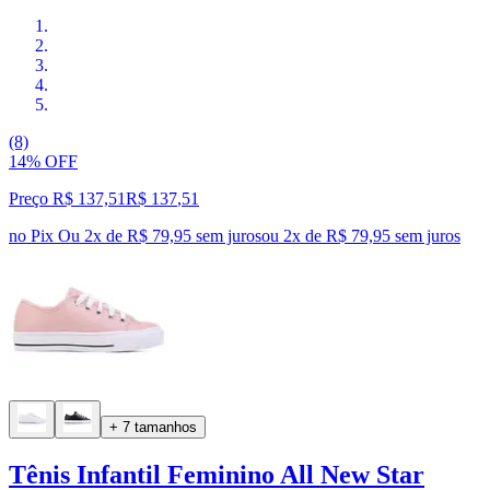
(8)
14% OFF
Preço R$ 137,51
R$
137
,
51
no Pix
Ou 2x de R$ 79,95 sem juros
ou
2
x de
R$ 79,95
sem juros
+ 7 tamanhos
Tênis Infantil Feminino All New Star