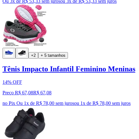
Ou 3x de R$ 53,33 sem juros
ou
3
x de
R$ 53,33
sem juros
+2
+ 5 tamanhos
Tênis Impacto Infantil Feminino Meninas
14% OFF
Preço R$ 67,08
R$
67
,
08
no Pix
Ou 1x de R$ 78,00 sem juros
ou
1
x de
R$ 78,00
sem juros