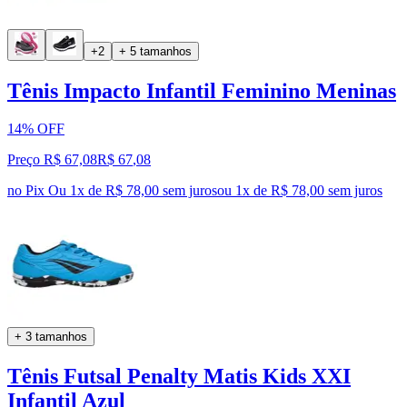
+2
+ 5 tamanhos
Tênis Impacto Infantil Feminino Meninas
14% OFF
Preço R$ 67,08
R$
67
,
08
no Pix
Ou 1x de R$ 78,00 sem juros
ou
1
x de
R$ 78,00
sem juros
+ 3 tamanhos
Tênis Futsal Penalty Matis Kids XXI
Infantil Azul