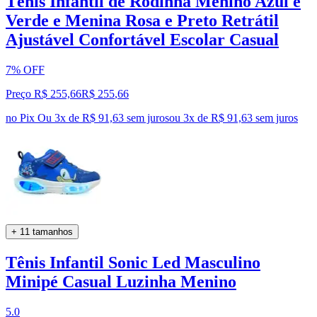
Tênis Infantil de Rodinha Menino Azul e
Verde e Menina Rosa e Preto Retrátil
Ajustável Confortável Escolar Casual
7% OFF
Preço R$ 255,66
R$
255
,
66
no Pix
Ou 3x de R$ 91,63 sem juros
ou
3
x de
R$ 91,63
sem juros
+ 11 tamanhos
Tênis Infantil Sonic Led Masculino
Minipé Casual Luzinha Menino
5.0