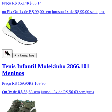
Preço R$ 85,14
R$
85
,
14
no Pix
Ou 1x de R$ 99,00 sem juros
ou
1
x de
R$ 99,00
sem juros
+ 7 tamanhos
Tenis Infantil Molekinho 2866.101
Meninos
Preço R$ 169,90
R$
169
,
90
Ou 3x de R$ 56,63 sem juros
ou
3
x de
R$ 56,63
sem juros