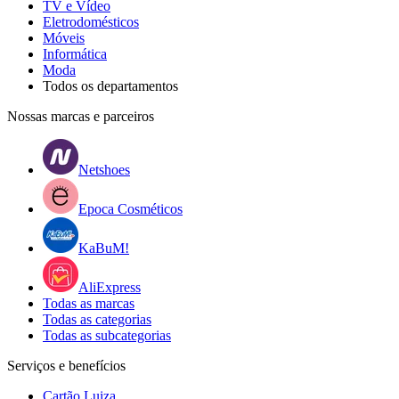
TV e Vídeo
Eletrodomésticos
Móveis
Informática
Moda
Todos os departamentos
Nossas marcas e parceiros
Netshoes
Epoca Cosméticos
KaBuM!
AliExpress
Todas as marcas
Todas as categorias
Todas as subcategorias
Serviços e benefícios
Cartão Luiza