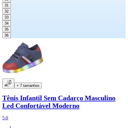
31
32
33
34
35
36
+ 7 tamanhos
Tênis Infantil Sem Cadarço Masculino
Led Confortável Moderno
5.0