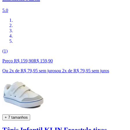
5.0
(1)
Preço R$ 159,90
R$
159
,
90
Ou 2x de R$ 79,95 sem juros
ou
2
x de
R$ 79,95
sem juros
+ 7 tamanhos