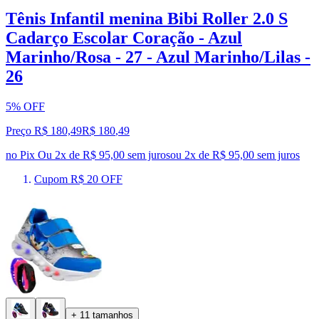
Tênis Infantil menina Bibi Roller 2.0 S
Cadarço Escolar Coração - Azul
Marinho/Rosa - 27 - Azul Marinho/Lilas -
26
5% OFF
Preço R$ 180,49
R$
180
,
49
no Pix
Ou 2x de R$ 95,00 sem juros
ou
2
x de
R$ 95,00
sem juros
Cupom R$ 20 OFF
+ 11 tamanhos