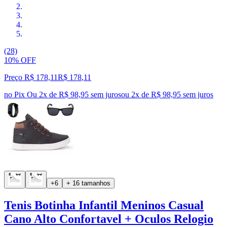
(28)
10% OFF
Preço R$ 178,11
R$
178
,
11
no Pix
Ou 2x de R$ 98,95 sem juros
ou
2
x de
R$ 98,95
sem juros
+6
+ 16 tamanhos
Tenis Botinha Infantil Meninos Casual
Cano Alto Confortavel + Oculos Relogio