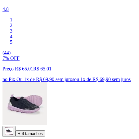
4.8
(44)
7% OFF
Preço R$ 65,01
R$
65
,
01
no Pix
Ou 1x de R$ 69,90 sem juros
ou
1
x de
R$ 69,90
sem juros
+ 8 tamanhos