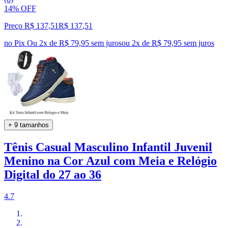
14% OFF
Preço R$ 137,51
R$
137
,
51
no Pix
Ou 2x de R$ 79,95 sem juros
ou
2
x de
R$ 79,95
sem juros
+ 9 tamanhos
Tênis Casual Masculino Infantil Juvenil
Menino na Cor Azul com Meia e Relógio
Digital do 27 ao 36
4.7