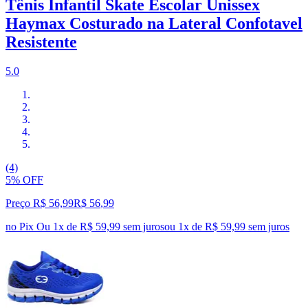
Tênis Infantil Skate Escolar Unissex
Haymax Costurado na Lateral Confotavel
Resistente
5.0
(4)
5% OFF
Preço R$ 56,99
R$
56
,
99
no Pix
Ou 1x de R$ 59,99 sem juros
ou
1
x de
R$ 59,99
sem juros