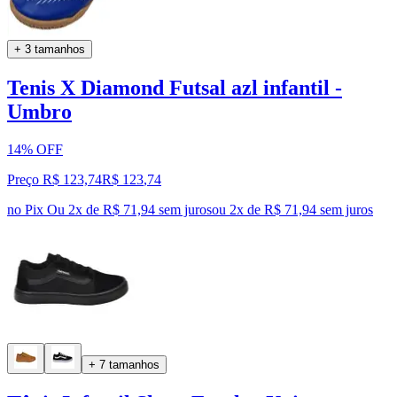
+ 3 tamanhos
Tenis X Diamond Futsal azl infantil -
Umbro
14% OFF
Preço R$ 123,74
R$
123
,
74
no Pix
Ou 2x de R$ 71,94 sem juros
ou
2
x de
R$ 71,94
sem juros
+ 7 tamanhos