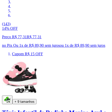
(143)
14% OFF
Preço R$ 77,31
R$
77
,
31
no Pix
Ou 1x de R$ 89,90 sem juros
ou
1
x de
R$ 89,90
sem juros
Cupom R$ 15 OFF
+ 9 tamanhos