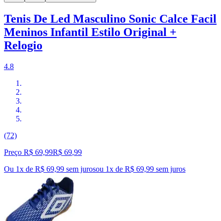
Tenis De Led Masculino Sonic Calce Facil
Meninos Infantil Estilo Original +
Relogio
4.8
(72)
Preço R$ 69,99
R$
69
,
99
Ou 1x de R$ 69,99 sem juros
ou
1
x de
R$ 69,99
sem juros