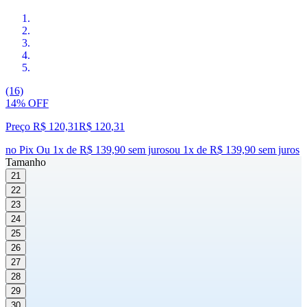
(16)
14% OFF
Preço R$ 120,31
R$
120
,
31
no Pix
Ou 1x de R$ 139,90 sem juros
ou
1
x de
R$ 139,90
sem juros
Tamanho
21
22
23
24
25
26
27
28
29
30