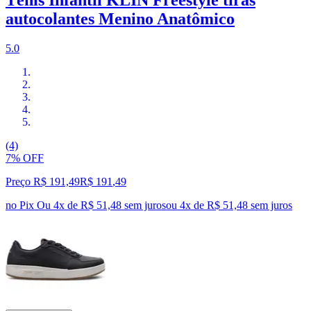
Tênis Infantil KLIN Freestyle tiras
autocolantes Menino Anatômico
5.0
(4)
7% OFF
Preço R$ 191,49
R$
191
,
49
no Pix
Ou 4x de R$ 51,48 sem juros
ou
4
x de
R$ 51,48
sem juros