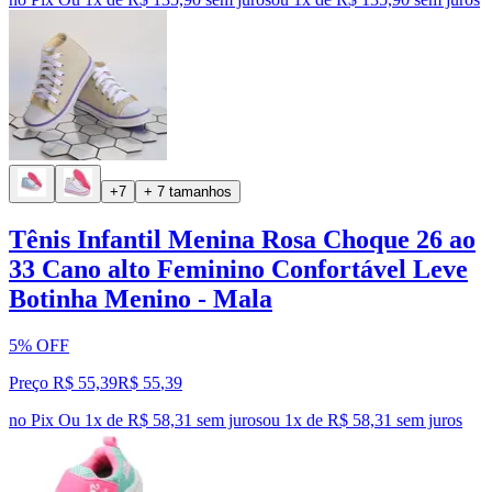
+7
+ 7 tamanhos
Tênis Infantil Menina Rosa Choque 26 ao
33 Cano alto Feminino Confortável Leve
Botinha Menino - Mala
5% OFF
Preço R$ 55,39
R$
55
,
39
no Pix
Ou 1x de R$ 58,31 sem juros
ou
1
x de
R$ 58,31
sem juros