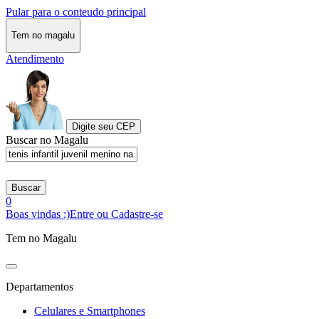
Pular para o conteudo principal
Tem no magalu
Atendimento
Digite seu CEP
Buscar no Magalu
Buscar
0
Boas vindas :)
Entre ou Cadastre-se
Tem no Magalu
Departamentos
Celulares e Smartphones