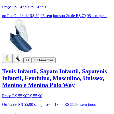
Preço R$ 143,91
R$
143
,
91
no Pix
Ou 2x de R$ 79,95 sem juros
ou
2
x de
R$ 79,95
sem juros
+1
+ 7 tamanhos
Tenis Infantil, Sapato Infantil, Sapatenis
Infantil, Feminino, Masculino, Unissex,
Menino e Menina Polo Way
Preço R$ 55,90
R$
55
,
90
Ou 1x de R$ 55,90 sem juros
ou
1
x de
R$ 55,90
sem juros