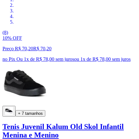
(8)
10% OFF
Preço R$ 70,20
R$
70
,
20
no Pix
Ou 1x de R$ 78,00 sem juros
ou
1
x de
R$ 78,00
sem juros
+ 7 tamanhos
Tenis Juvenil Kalum Old Skol Infantil
Menina e Menino