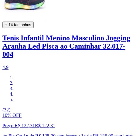
+ 14 tamanhos
Tenis Infantil Menino Masculino Jogging
Aranha Led Pisca ao Caminhar 32.017-
004
4.9
(32)
10% OFF
Preço R$ 122,31
R$
122
,
31
no Pix
Ou 1x de R$ 135,90 sem juros
ou
1
x de
R$ 135,90
sem juros