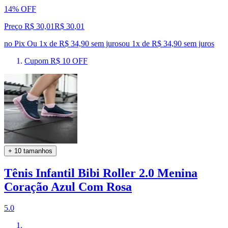
14% OFF
Preço R$ 30,01
R$
30
,
01
no Pix
Ou 1x de R$ 34,90 sem juros
ou
1
x de
R$ 34,90
sem juros
Cupom R$ 10 OFF
+ 10 tamanhos
Tênis Infantil Bibi Roller 2.0 Menina
Coração Azul Com Rosa
5.0