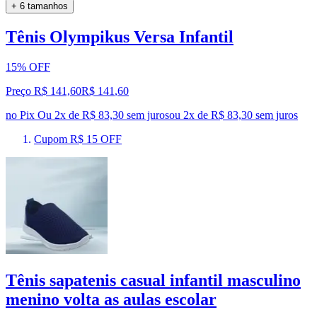
+ 6 tamanhos
Tênis Olympikus Versa Infantil
15% OFF
Preço R$ 141,60
R$
141
,
60
no Pix
Ou 2x de R$ 83,30 sem juros
ou
2
x de
R$ 83,30
sem juros
Cupom R$ 15 OFF
Tênis sapatenis casual infantil masculino
menino volta as aulas escolar