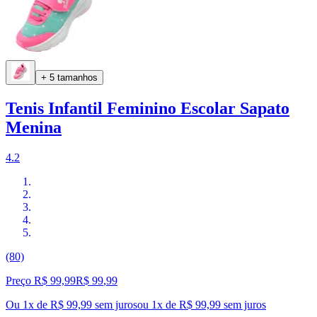
+ 5 tamanhos
Tenis Infantil Feminino Escolar Sapato
Menina
4.2
(80)
Preço R$ 99,99
R$
99
,
99
Ou 1x de R$ 99,99 sem juros
ou
1
x de
R$ 99,99
sem juros