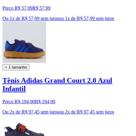
Preço R$ 57,99
R$
57
,
99
Ou 1x de R$ 57,99 sem juros
ou
1
x de
R$ 57,99
sem juros
+ 1 tamanho
Tênis Adidas Grand Court 2.0 Azul
Infantil
Preço R$ 194,90
R$
194
,
90
Ou 2x de R$ 97,45 sem juros
ou
2
x de
R$ 97,45
sem juros