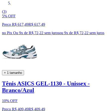
(3)
5% OFF
Preço R$ 617,49
R$
617
,
49
no Pix
Ou 9x de R$ 72,22 sem juros
ou
9
x de
R$ 72,22
sem juros
+ 1 tamanho
Tênis ASICS GEL-1130 - Unissex -
Branco/Azul
10% OFF
Preço R$ 409,49
R$
409
,
49