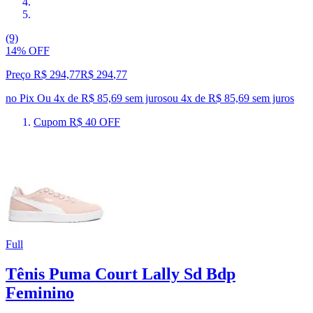
(9)
14% OFF
Preço R$ 294,77
R$
294
,
77
no Pix
Ou 4x de R$ 85,69 sem juros
ou
4
x de
R$ 85,69
sem juros
Cupom R$ 40 OFF
Full
Tênis Puma Court Lally Sd Bdp
Feminino