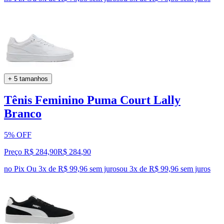
+ 5 tamanhos
Tênis Feminino Puma Court Lally
Branco
5% OFF
Preço R$ 284,90
R$
284
,
90
no Pix
Ou 3x de R$ 99,96 sem juros
ou
3
x de
R$ 99,96
sem juros