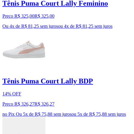
Tênis Puma Court Lally Feminino
Preço R$ 325,00
R$
325
,
00
Ou 4x de R$ 81,25 sem juros
ou
4
x de
R$ 81,25
sem juros
Tênis Puma Court Lally BDP
14% OFF
Preço R$ 326,27
R$
326
,
27
no Pix
Ou 5x de R$ 75,88 sem juros
ou
5
x de
R$ 75,88
sem juros