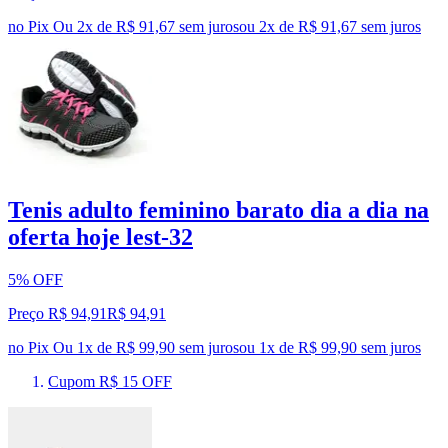
no Pix
Ou 2x de R$ 91,67 sem juros
ou
2
x de
R$ 91,67
sem juros
Tenis adulto feminino barato dia a dia na
oferta hoje lest-32
5% OFF
Preço R$ 94,91
R$
94
,
91
no Pix
Ou 1x de R$ 99,90 sem juros
ou
1
x de
R$ 99,90
sem juros
Cupom R$ 15 OFF