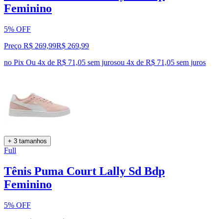
Feminino
5% OFF
Preço R$ 269,99
R$
269
,
99
no Pix
Ou 4x de R$ 71,05 sem juros
ou
4
x de
R$ 71,05
sem juros
+ 3 tamanhos
Full
Tênis Puma Court Lally Sd Bdp
Feminino
5% OFF