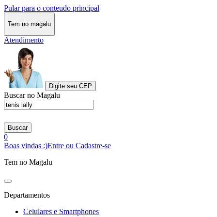
Pular para o conteudo principal
Tem no magalu
Atendimento
Digite seu CEP
Buscar no Magalu
Buscar
0
Boas vindas :)
Entre ou Cadastre-se
Tem no Magalu
Departamentos
Celulares e Smartphones