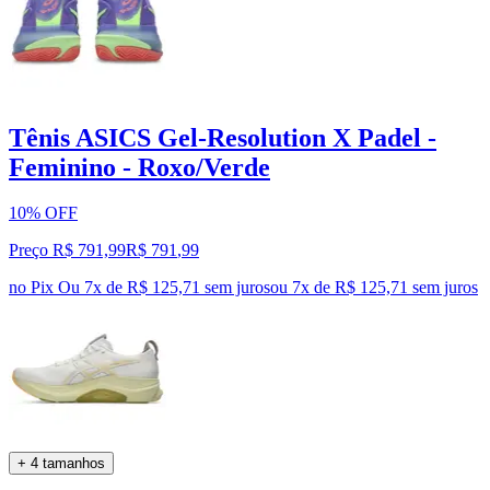
Tênis ASICS Gel-Resolution X Padel -
Feminino - Roxo/Verde
10% OFF
Preço R$ 791,99
R$
791
,
99
no Pix
Ou 7x de R$ 125,71 sem juros
ou
7
x de
R$ 125,71
sem juros
+ 4 tamanhos