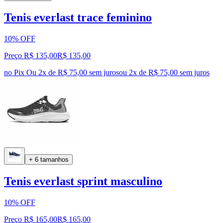
Tenis everlast trace feminino
10% OFF
Preço R$ 135,00
R$
135
,
00
no Pix
Ou 2x de R$ 75,00 sem juros
ou
2
x de
R$ 75,00
sem juros
+ 6 tamanhos
Tenis everlast sprint masculino
10% OFF
Preço R$ 165,00
R$
165
,
00