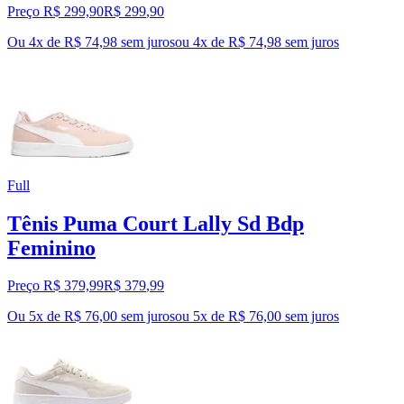
Preço R$ 299,90
R$
299
,
90
Ou 4x de R$ 74,98 sem juros
ou
4
x de
R$ 74,98
sem juros
Full
Tênis Puma Court Lally Sd Bdp
Feminino
Preço R$ 379,99
R$
379
,
99
Ou 5x de R$ 76,00 sem juros
ou
5
x de
R$ 76,00
sem juros