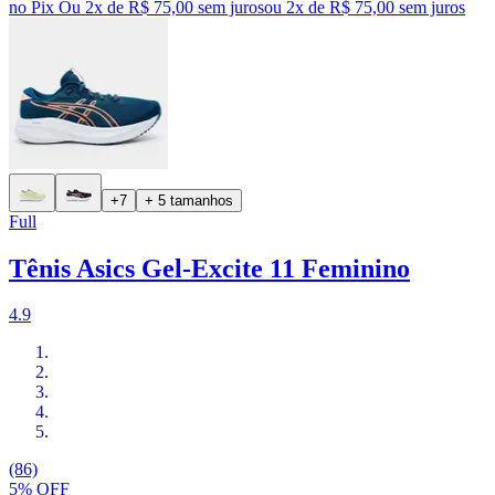
no Pix
Ou 2x de R$ 75,00 sem juros
ou
2
x de
R$ 75,00
sem juros
+7
+ 5 tamanhos
Full
Tênis Asics Gel-Excite 11 Feminino
4.9
(86)
5% OFF