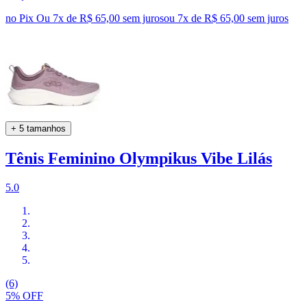
no Pix
Ou 7x de R$ 65,00 sem juros
ou
7
x de
R$ 65,00
sem juros
+ 5 tamanhos
Tênis Feminino Olympikus Vibe Lilás
5.0
(6)
5% OFF