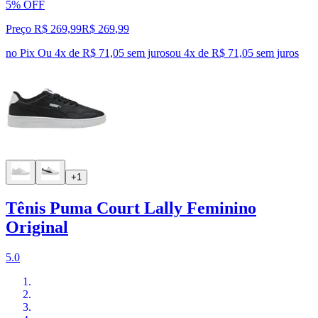
5% OFF
Preço R$ 269,99
R$
269
,
99
no Pix
Ou 4x de R$ 71,05 sem juros
ou
4
x de
R$ 71,05
sem juros
+1
Tênis Puma Court Lally Feminino
Original
5.0