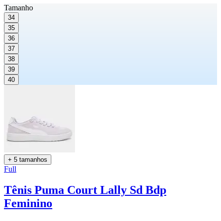
Tamanho
34
35
36
37
38
39
40
+ 5 tamanhos
Full
Tênis Puma Court Lally Sd Bdp
Feminino