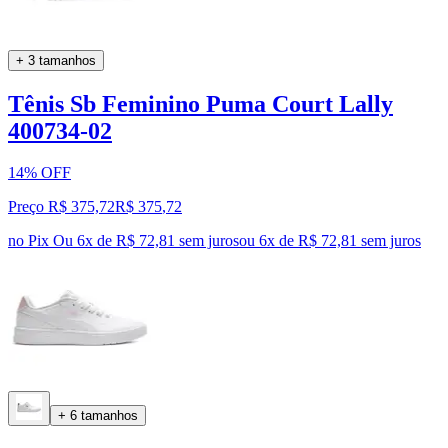
+ 3 tamanhos
Tênis Sb Feminino Puma Court Lally
400734-02
14% OFF
Preço R$ 375,72
R$
375
,
72
no Pix
Ou 6x de R$ 72,81 sem juros
ou
6
x de
R$ 72,81
sem juros
+ 6 tamanhos