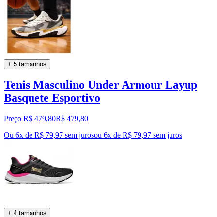
+ 5 tamanhos
Tenis Masculino Under Armour Layup
Basquete Esportivo
Preço R$ 479,80
R$
479
,
80
Ou 6x de R$ 79,97 sem juros
ou
6
x de
R$ 79,97
sem juros
+ 4 tamanhos