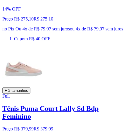
14% OFF
Preço R$ 275,10
R$
275
,
10
no Pix
Ou 4x de R$ 79,97 sem juros
ou
4
x de
R$ 79,97
sem juros
Cupom R$ 40 OFF
+ 3 tamanhos
Full
Tênis Puma Court Lally Sd Bdp
Feminino
Preço R$ 379,99
R$
379
,
99