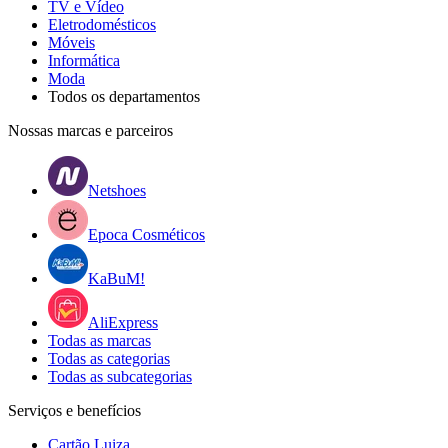
TV e Vídeo
Eletrodomésticos
Móveis
Informática
Moda
Todos os departamentos
Nossas marcas e parceiros
Netshoes
Epoca Cosméticos
KaBuM!
AliExpress
Todas as marcas
Todas as categorias
Todas as subcategorias
Serviços e benefícios
Cartão Luiza