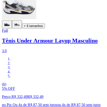
+ 6 tamanhos
Full
Tênis Under Armour Layup Masculino
3.0
(6)
5% OFF
Preço R$ 332,49
R$
332
,
49
no Pix
Ou 4x de R$ 87,50 sem juros
ou
4
x de
R$ 87,50
sem juros