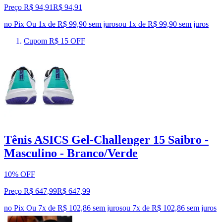
Preço R$ 94,91
R$
94
,
91
no Pix
Ou 1x de R$ 99,90 sem juros
ou
1
x de
R$ 99,90
sem juros
Cupom R$ 15 OFF
Tênis ASICS Gel-Challenger 15 Saibro -
Masculino - Branco/Verde
10% OFF
Preço R$ 647,99
R$
647
,
99
no Pix
Ou 7x de R$ 102,86 sem juros
ou
7
x de
R$ 102,86
sem juros