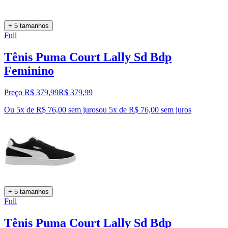
+ 5 tamanhos
Full
Tênis Puma Court Lally Sd Bdp
Feminino
Preço R$ 379,99
R$
379
,
99
Ou 5x de R$ 76,00 sem juros
ou
5
x de
R$ 76,00
sem juros
+ 5 tamanhos
Full
Tênis Puma Court Lally Sd Bdp