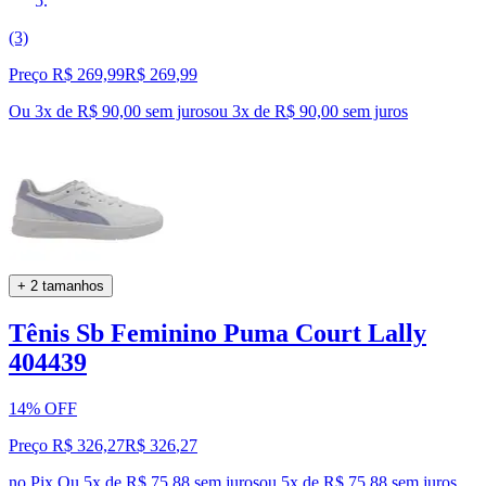
(3)
Preço R$ 269,99
R$
269
,
99
Ou 3x de R$ 90,00 sem juros
ou
3
x de
R$ 90,00
sem juros
+ 2 tamanhos
Tênis Sb Feminino Puma Court Lally
404439
14% OFF
Preço R$ 326,27
R$
326
,
27
no Pix
Ou 5x de R$ 75,88 sem juros
ou
5
x de
R$ 75,88
sem juros