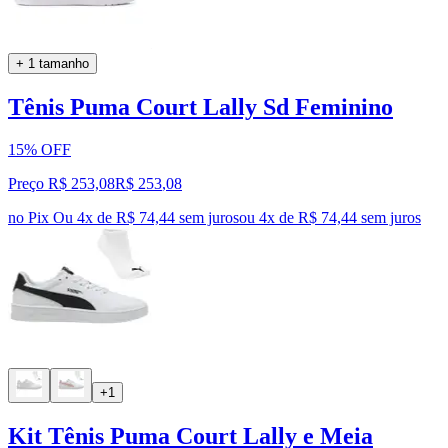
+ 1 tamanho
Tênis Puma Court Lally Sd Feminino
15% OFF
Preço R$ 253,08
R$
253
,
08
no Pix
Ou 4x de R$ 74,44 sem juros
ou
4
x de
R$ 74,44
sem juros
+1
Kit Tênis Puma Court Lally e Meia