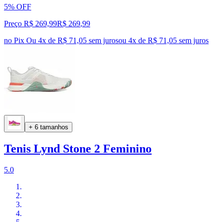
5% OFF
Preço R$ 269,99
R$
269
,
99
no Pix
Ou 4x de R$ 71,05 sem juros
ou
4
x de
R$ 71,05
sem juros
+ 6 tamanhos
Tenis Lynd Stone 2 Feminino
5.0