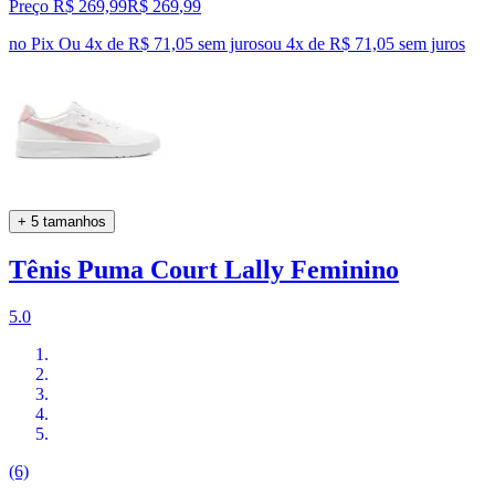
Preço R$ 269,99
R$
269
,
99
no Pix
Ou 4x de R$ 71,05 sem juros
ou
4
x de
R$ 71,05
sem juros
+ 5 tamanhos
Tênis Puma Court Lally Feminino
5.0
(6)