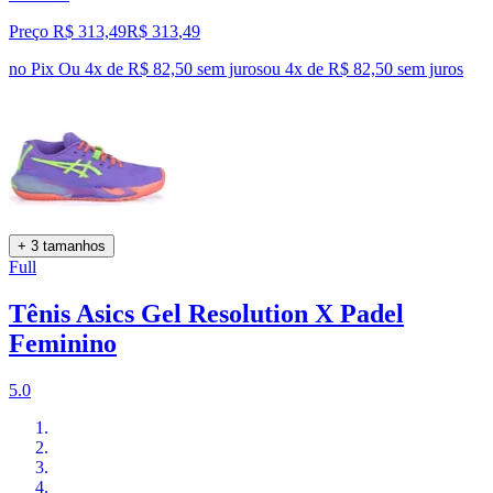
Preço R$ 313,49
R$
313
,
49
no Pix
Ou 4x de R$ 82,50 sem juros
ou
4
x de
R$ 82,50
sem juros
+ 3 tamanhos
Full
Tênis Asics Gel Resolution X Padel
Feminino
5.0