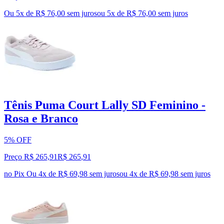
Ou 5x de R$ 76,00 sem juros
ou
5
x de
R$ 76,00
sem juros
Tênis Puma Court Lally SD Feminino -
Rosa e Branco
5% OFF
Preço R$ 265,91
R$
265
,
91
no Pix
Ou 4x de R$ 69,98 sem juros
ou
4
x de
R$ 69,98
sem juros