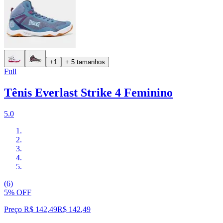
+1
+ 5 tamanhos
Full
Tênis Everlast Strike 4 Feminino
5.0
(6)
5% OFF
Preço R$ 142,49
R$
142
,
49