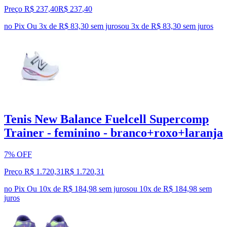
Preço R$ 237,40
R$
237
,
40
no Pix
Ou 3x de R$ 83,30 sem juros
ou
3
x de
R$ 83,30
sem juros
Tenis New Balance Fuelcell Supercomp
Trainer - feminino - branco+roxo+laranja
7% OFF
Preço R$ 1.720,31
R$
1.720
,
31
no Pix
Ou 10x de R$ 184,98 sem juros
ou
10
x de
R$ 184,98
sem
juros