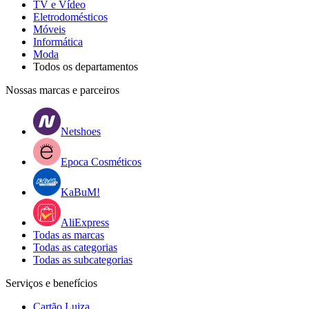
TV e Vídeo
Eletrodomésticos
Móveis
Informática
Moda
Todos os departamentos
Nossas marcas e parceiros
Netshoes
Epoca Cosméticos
KaBuM!
AliExpress
Todas as marcas
Todas as categorias
Todas as subcategorias
Serviços e benefícios
Cartão Luiza