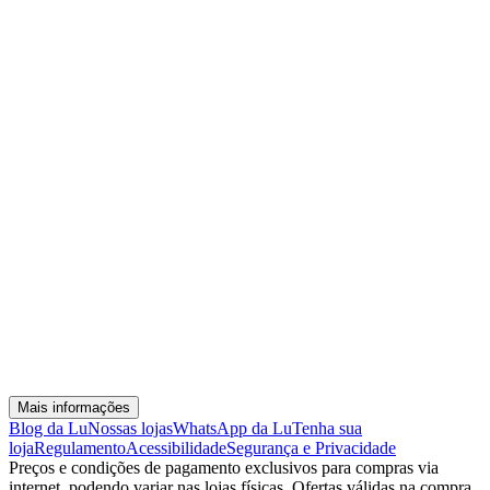
Mais informações
Blog da Lu
Nossas lojas
WhatsApp da Lu
Tenha sua
loja
Regulamento
Acessibilidade
Segurança e Privacidade
Preços e condições de pagamento exclusivos para compras via
internet, podendo variar nas lojas físicas. Ofertas válidas na compra