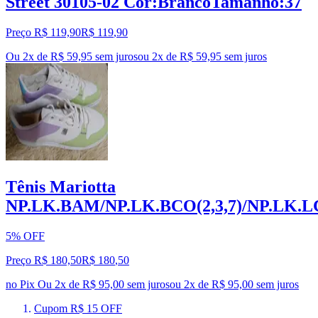
Street 30105-02 Cor:BrancoTamanho:37
Preço R$ 119,90
R$
119
,
90
Ou 2x de R$ 59,95 sem juros
ou
2
x de
R$ 59,95
sem juros
Tênis Mariotta
NP.LK.BAM/NP.LK.BCO(2,3,7)/NP.LK.L
5% OFF
Preço R$ 180,50
R$
180
,
50
no Pix
Ou 2x de R$ 95,00 sem juros
ou
2
x de
R$ 95,00
sem juros
Cupom R$ 15 OFF