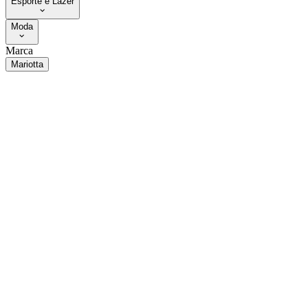
Esporte e Lazer
Moda
Marca
Mariotta
Preço
Valor mínimo
Valor máximo
Vendido por
Villasanta
Paula Maia
Wcb
Tipo de compra
Compra nacional
Tipo de produto
Tênis Esportivo
Tênis
Mule
Tamanho
34
37
38
39
34/35
Genero
Feminino
Cor
Branco
Preto
Limpar
Ver resultados