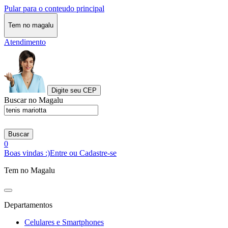
Pular para o conteudo principal
Tem no magalu
Atendimento
Digite seu CEP
Buscar no Magalu
Buscar
0
Boas vindas :)
Entre ou Cadastre-se
Tem no Magalu
Departamentos
Celulares e Smartphones