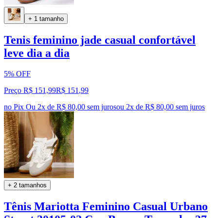
+ 1 tamanho
Tenis feminino jade casual confortável
leve dia a dia
5% OFF
Preço R$ 151,99
R$
151
,
99
no Pix
Ou 2x de R$ 80,00 sem juros
ou
2
x de
R$ 80,00
sem juros
+ 2 tamanhos
Tênis Mariotta Feminino Casual Urbano