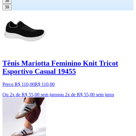
38
39
Tênis Mariotta Feminino Knit Tricot
Esportivo Casual 19455
Preço R$ 110,00
R$
110
,
00
Ou 2x de R$ 55,00 sem juros
ou
2
x de
R$ 55,00
sem juros