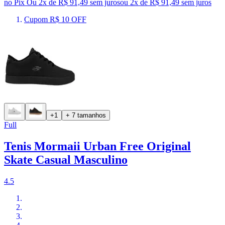
no Pix
Ou 2x de R$ 91,49 sem juros
ou
2
x de
R$ 91,49
sem juros
Cupom R$ 10 OFF
+1
+ 7 tamanhos
Full
Tenis Mormaii Urban Free Original
Skate Casual Masculino
4.5