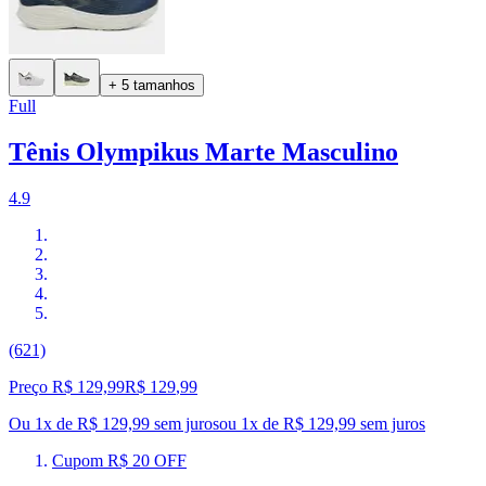
+ 5 tamanhos
Full
Tênis Olympikus Marte Masculino
4.9
(621)
Preço R$ 129,99
R$
129
,
99
Ou 1x de R$ 129,99 sem juros
ou
1
x de
R$ 129,99
sem juros
Cupom R$ 20 OFF