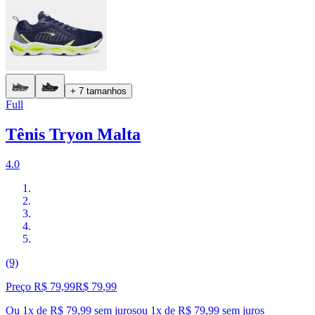
+ 7 tamanhos
Full
Tênis Tryon Malta
4.0
(9)
Preço R$ 79,99
R$
79
,
99
Ou 1x de R$ 79,99 sem juros
ou
1
x de
R$ 79,99
sem juros