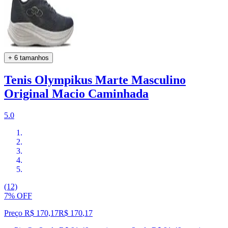
+ 6 tamanhos
Tenis Olympikus Marte Masculino
Original Macio Caminhada
5.0
(12)
7% OFF
Preço R$ 170,17
R$
170
,
17