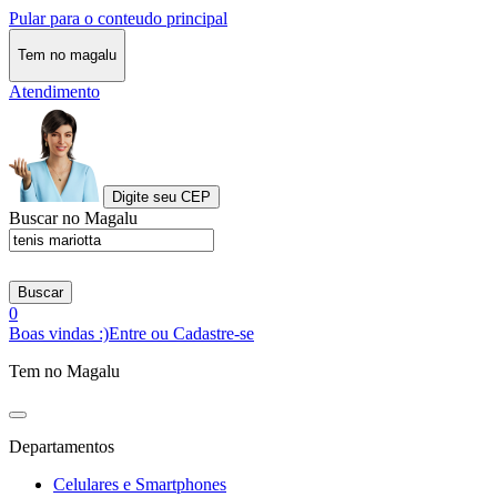
Pular para o conteudo principal
Tem no magalu
Atendimento
Digite seu CEP
Buscar no Magalu
Buscar
0
Boas vindas :)
Entre ou Cadastre-se
Tem no Magalu
Departamentos
Celulares e Smartphones