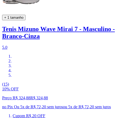
+ 1 tamanho
Tenis Mizuno Wave Mirai 7 - Masculino -
Branco-Cinza
5.0
(15)
10% OFF
Preço R$ 324,88
R$
324
,
88
no Pix
Ou 5x de R$ 72,20 sem juros
ou
5
x de
R$ 72,20
sem juros
Cupom R$ 20 OFF