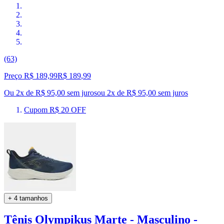
(63)
Preço R$ 189,99
R$
189
,
99
Ou 2x de R$ 95,00 sem juros
ou
2
x de
R$ 95,00
sem juros
Cupom R$ 20 OFF
+ 4 tamanhos
Tênis Olympikus Marte - Masculino -