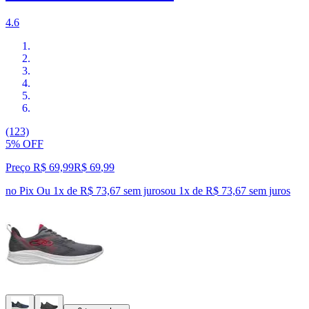
4.6
(123)
5% OFF
Preço R$ 69,99
R$
69
,
99
no Pix
Ou 1x de R$ 73,67 sem juros
ou
1
x de
R$ 73,67
sem juros