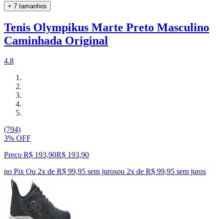
+ 7 tamanhos
Tenis Olympikus Marte Preto Masculino
Caminhada Original
4.8
(794)
3% OFF
Preço R$ 193,90
R$
193
,
90
no Pix
Ou 2x de R$ 99,95 sem juros
ou
2
x de
R$ 99,95
sem juros