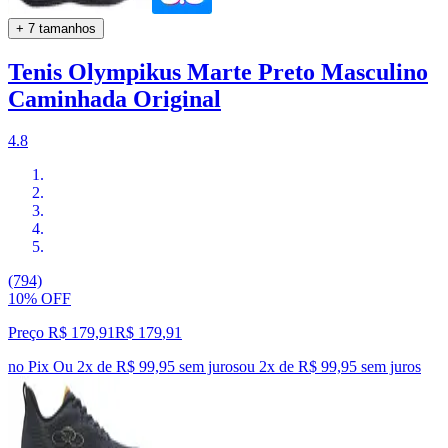
+ 7 tamanhos
Tenis Olympikus Marte Preto Masculino
Caminhada Original
4.8
(794)
10% OFF
Preço R$ 179,91
R$
179
,
91
no Pix
Ou 2x de R$ 99,95 sem juros
ou
2
x de
R$ 99,95
sem juros