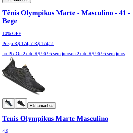
Tênis Olympikus Marte - Masculino - 41 -
Bege
10% OFF
Preço R$ 174,51
R$
174
,
51
no Pix
Ou 2x de R$ 96,95 sem juros
ou
2
x de
R$ 96,95
sem juros
+ 5 tamanhos
Tenis Olympikus Marte Masculino
4.9