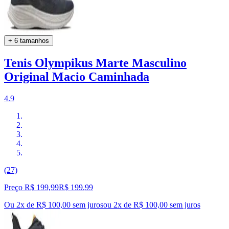
+ 6 tamanhos
Tenis Olympikus Marte Masculino
Original Macio Caminhada
4.9
(27)
Preço R$ 199,99
R$
199
,
99
Ou 2x de R$ 100,00 sem juros
ou
2
x de
R$ 100,00
sem juros