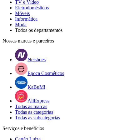
TV e Vídeo
Eletrodomésticos
Móveis
Informática
Moda
Todos os departamentos
Nossas marcas e parceiros
Netshoes
Epoca Cosméticos
KaBuM!
AliExpress
Todas as marcas
Todas as categorias
Todas as subcategorias
Serviços e benefícios
Cartão Luiza