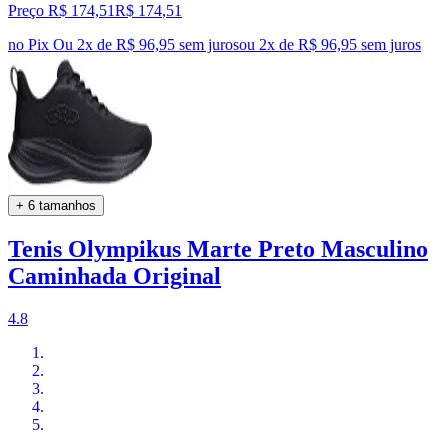
Preço R$ 174,51
R$
174
,
51
no Pix
Ou 2x de R$ 96,95 sem juros
ou
2
x de
R$ 96,95
sem juros
+ 6 tamanhos
Tenis Olympikus Marte Preto Masculino
Caminhada Original
4.8