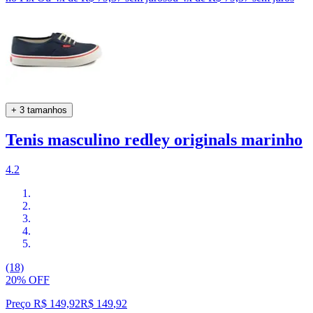
+ 3 tamanhos
Tenis masculino redley originals marinho
4.2
(18)
20% OFF
Preço R$ 149,92
R$
149
,
92