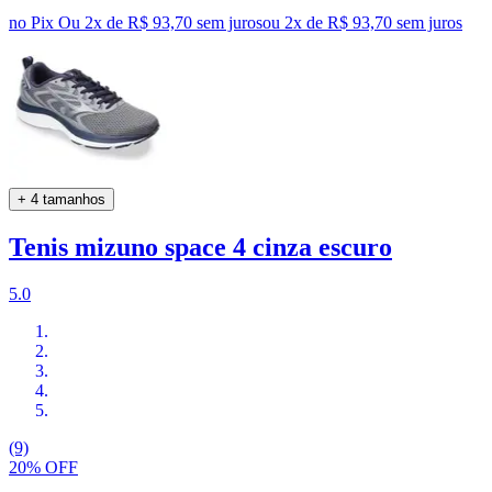
no Pix
Ou 2x de R$ 93,70 sem juros
ou
2
x de
R$ 93,70
sem juros
+ 4 tamanhos
Tenis mizuno space 4 cinza escuro
5.0
(9)
20% OFF