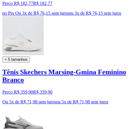
Preço R$ 182,77
R$
182
,
77
no Pix
Ou 3x de R$ 76,15 sem juros
ou
3
x de
R$ 76,15
sem juros
+ 5 tamanhos
Tênis Skechers Marsing-Gmina Feminino
Branco
Preço R$ 359,90
R$
359
,
90
Ou 5x de R$ 71,98 sem juros
ou
5
x de
R$ 71,98
sem juros