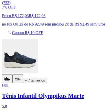
(753)
7% OFF
Preço R$ 172,03
R$
172
,
03
no Pix
Ou 2x de R$ 92,49 sem juros
ou
2
x de
R$ 92,49
sem juros
Cupom R$ 10 OFF
+ 7 tamanhos
Full
Tênis Infantil Olympikus Marte
5.0