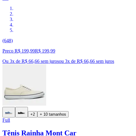
(648)
Preço R$ 199,99
R$
199
,
99
Ou 3x de R$ 66,66 sem juros
ou
3
x de
R$ 66,66
sem juros
+2
+ 10 tamanhos
Full
Tênis Rainha Mont Car