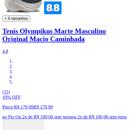
+ 6 tamanhos
Tenis Olympikus Marte Masculino
Original Macio Caminhada
4.8
(15)
10% OFF
Preço R$ 179,99
R$
179
,
99
no Pix
Ou 2x de R$ 100,00 sem juros
ou
2
x de
R$ 100,00
sem juros