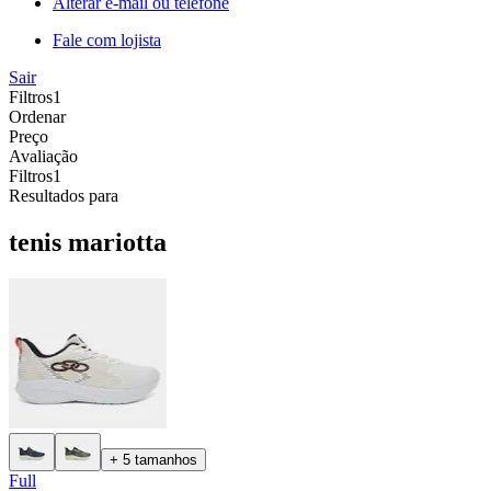
Alterar e-mail ou telefone
Fale com lojista
Sair
Filtros
1
Ordenar
Preço
Avaliação
Filtros
1
Resultados para
tenis mariotta
+ 5 tamanhos
Full