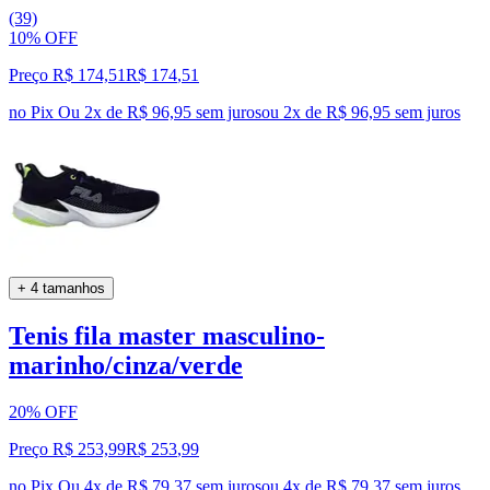
(39)
10% OFF
Preço R$ 174,51
R$
174
,
51
no Pix
Ou 2x de R$ 96,95 sem juros
ou
2
x de
R$ 96,95
sem juros
+ 4 tamanhos
Tenis fila master masculino-
marinho/cinza/verde
20% OFF
Preço R$ 253,99
R$
253
,
99
no Pix
Ou 4x de R$ 79,37 sem juros
ou
4
x de
R$ 79,37
sem juros