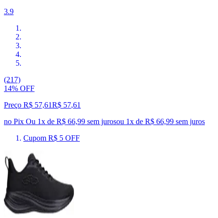
3.9
(217)
14% OFF
Preço R$ 57,61
R$
57
,
61
no Pix
Ou 1x de R$ 66,99 sem juros
ou
1
x de
R$ 66,99
sem juros
Cupom R$ 5 OFF