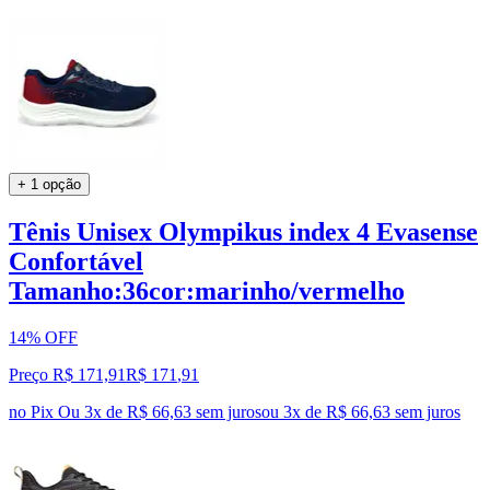
+ 1 opção
Tênis Unisex Olympikus index 4 Evasense
Confortável
Tamanho:36cor:marinho/vermelho
14% OFF
Preço R$ 171,91
R$
171
,
91
no Pix
Ou 3x de R$ 66,63 sem juros
ou
3
x de
R$ 66,63
sem juros