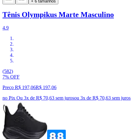
+ 6 tamanhos
Tênis Olympikus Marte Masculino
4.9
(582)
7% OFF
Preço R$ 197,06
R$
197
,
06
no Pix
Ou 3x de R$ 70,63 sem juros
ou
3
x de
R$ 70,63
sem juros