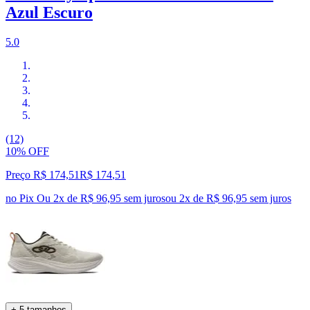
Azul Escuro
5.0
(12)
10% OFF
Preço R$ 174,51
R$
174
,
51
no Pix
Ou 2x de R$ 96,95 sem juros
ou
2
x de
R$ 96,95
sem juros
+ 5 tamanhos