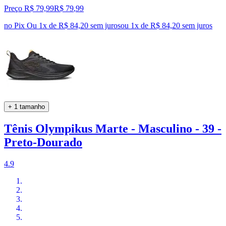
Preço R$ 79,99
R$
79
,
99
no Pix
Ou 1x de R$ 84,20 sem juros
ou
1
x de
R$ 84,20
sem juros
+ 1 tamanho
Tênis Olympikus Marte - Masculino - 39 -
Preto-Dourado
4.9