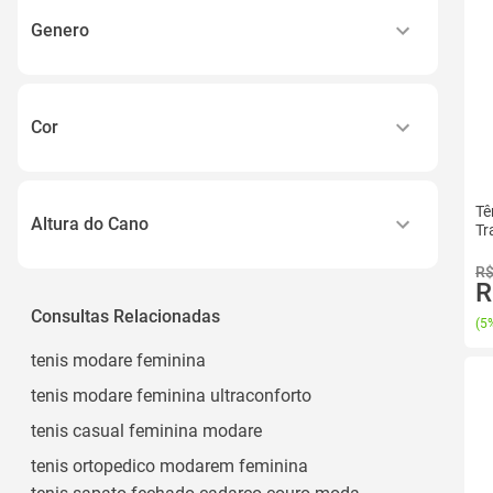
20
Genero
21
Feminino
22
Masculino
23
Cor
Unissex
Ver todos
Amarelo
Menino
Azul
Tê
Menina
Altura do Cano
Tr
Bege
Ver todos
0cm - 5cm
R$
Branco
R
11cm Aproximadamente
Consultas Relacionadas
Cinza
(
5%
13 Cm
Ver todos
tenis modare feminina
15,5cm
tenis modare feminina ultraconforto
Acima do Joelho
tenis casual feminina modare
Ver todos
tenis ortopedico modarem feminina