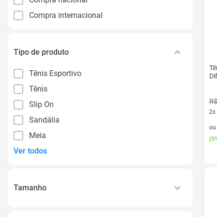
Compra internacional
Tipo de produto
Tê
Tênis Esportivo
Di
Tênis
R$
Slip On
2x
Sandália
2 v
o
Meia
(
5%
Ver todos
Tamanho
33