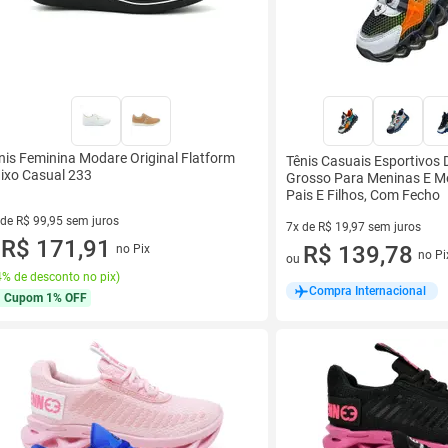
nis Feminina Modare Original Flatform
Tênis Casuais Esportivos 
ixo Casual 233
Grosso Para Meninas E M
Pais E Filhos, Com Fecho
 de R$ 99,95 sem juros
7x de R$ 19,97 sem juros
ez de R$ 99,95 sem juros
R$ 171,91
7 vez de R$ 19,97 sem juros
R$ 139,78
no Pix
u
no Pi
ou
% de desconto no pix
)
Compra Internacional
Cupom
1% OFF