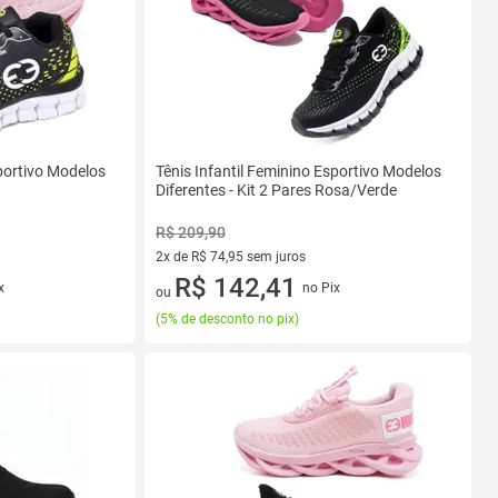
sportivo Modelos
Tênis Infantil Feminino Esportivo Modelos
Diferentes - Kit 2 Pares Rosa/Verde
R$ 209,90
2x de R$ 74,95 sem juros
2 vez de R$ 74,95 sem juros
R$ 142,41
x
no Pix
ou
(
5% de desconto no pix
)