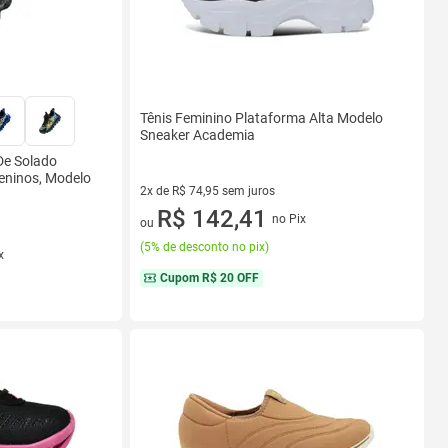
Tênis Feminino Plataforma Alta Modelo
Sneaker Academia
De Solado
eninos, Modelo
2x de R$ 74,95 sem juros
2 vez de R$ 74,95 sem juros
R$ 142,41
no Pix
ou
(
5% de desconto no pix
)
x
Cupom
R$ 20 OFF