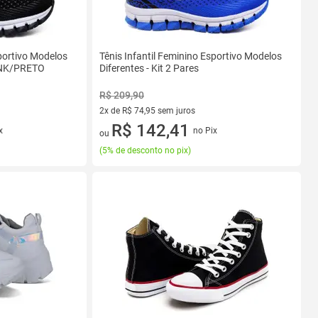
sportivo Modelos
Tênis Infantil Feminino Esportivo Modelos
PINK/PRETO
Diferentes - Kit 2 Pares
R$ 209,90
2x de R$ 74,95 sem juros
2 vez de R$ 74,95 sem juros
R$ 142,41
x
no Pix
ou
(
5% de desconto no pix
)