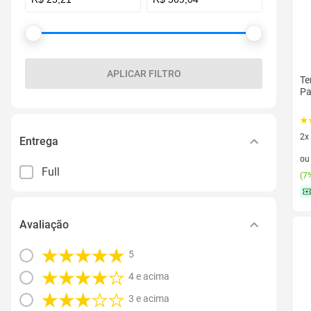
APLICAR FILTRO
Te
Pa
2x
Entrega
2 v
o
Full
(
7%
Avaliação
5
4 e acima
3 e acima