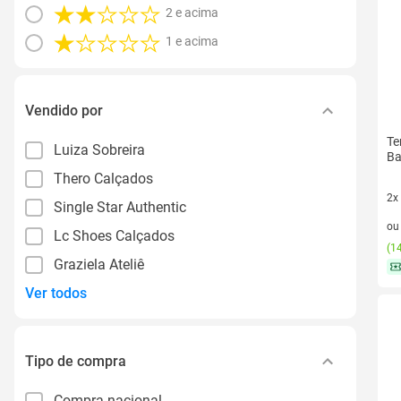
2 e acima
1 e acima
Vendido por
Te
Luiza Sobreira
Ba
Thero Calçados
2x
Single Star Authentic
2 v
o
Lc Shoes Calçados
(
14
Graziela Ateliê
Ver todos
Tipo de compra
Compra nacional