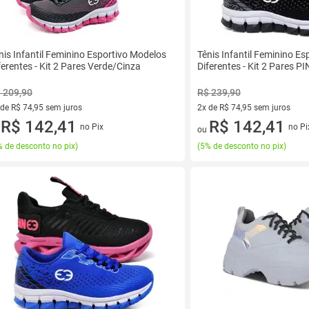
nis Infantil Feminino Esportivo Modelos
Tênis Infantil Feminino E
ferentes - Kit 2 Pares Verde/Cinza
Diferentes - Kit 2 Pares 
 209,90
R$ 239,90
 de R$ 74,95 sem juros
2x de R$ 74,95 sem juros
ez de R$ 74,95 sem juros
R$ 142,41
2 vez de R$ 74,95 sem juros
R$ 142,41
no Pix
no Pi
u
ou
 de desconto no pix
)
(
5% de desconto no pix
)