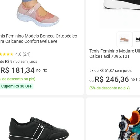
nis Feminino Modelo Boneca Ortopédico
ra Calcaneo Confortavel Leve
Tenis Feminino Modare Ul
4.8 (24)
Calce Facil 7395.101
 de R$ 97,50 sem juros
ez de R$ 97,50 sem juros
R$ 181,34
no Pix
5x de R$ 51,87 sem juros
u
5 vez de R$ 51,87 sem juros
R$ 246,36
 de desconto no pix
)
no Pi
ou
Cupom
R$ 30 OFF
(
5% de desconto no pix
)