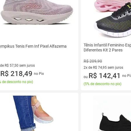
Tênis Infantil Feminino E
ympikus Tenis Fem Inf Pixel Alfazema
Diferentes Kit 2 Pares
R$ 209,90
 de R$ 57,50 sem juros
2x de R$ 74,95 sem juros
ez de R$ 57,50 sem juros
R$ 218,49
no Pix
2 vez de R$ 74,95 sem juros
R$ 142,41
u
no Pi
ou
 de desconto no pix
)
(
5% de desconto no pix
)