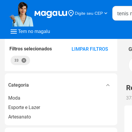
Buscar n
Digite seu CEP
Buscar
Tem no magalu
Filtros selecionados
G
LIMPAR FILTROS
33
Categoria
R
Moda
37
Esporte e Lazer
Artesanato