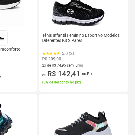
Tênis Infantil Feminino Esportivo Modelos
Diferentes Kit 2 Pares
traconforto
5.0 (2)
R$ 209,90
2x de R$ 74,95 sem juros
2 vez de R$ 74,95 sem juros
R$ 142,41
no Pix
ou
x
(
5% de desconto no pix
)