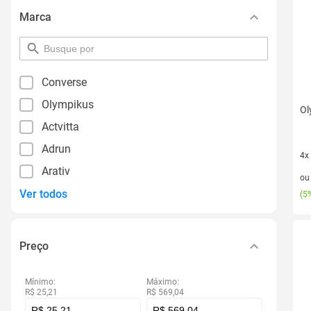
Marca
pesquisar
por
filtro
Converse
Olympikus
Ol
Actvitta
Adrun
4x
Arativ
4 v
o
Ver todos
(
5%
Preço
Mínimo:
Máximo:
R$ 25,21
R$ 569,04