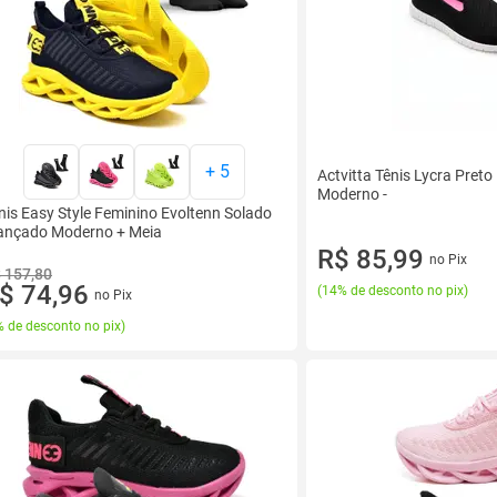
+
5
Actvitta Tênis Lycra Preto
Moderno -
nis Easy Style Feminino Evoltenn Solado
ançado Moderno + Meia
R$ 85,99
no Pix
 157,80
$ 74,96
(
14% de desconto no pix
)
no Pix
 de desconto no pix
)