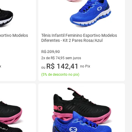
sportivo Modelos
Tênis Infantil Feminino Esportivo Modelos
Diferentes - Kit 2 Pares Rosa/Azul
R$ 209,90
2x de R$ 74,95 sem juros
2 vez de R$ 74,95 sem juros
R$ 142,41
x
no Pix
ou
(
5% de desconto no pix
)