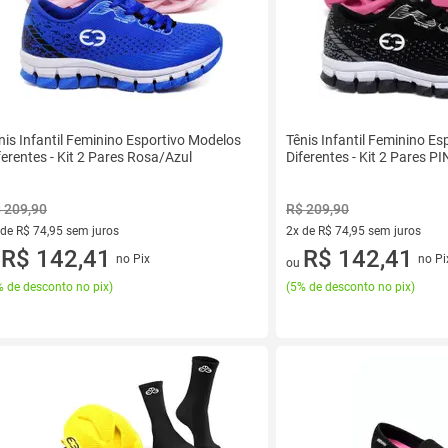
nis Infantil Feminino Esportivo Modelos
Tênis Infantil Feminino E
ferentes - Kit 2 Pares Rosa/Azul
Diferentes - Kit 2 Pares 
 209,90
R$ 209,90
 de R$ 74,95 sem juros
2x de R$ 74,95 sem juros
ez de R$ 74,95 sem juros
R$ 142,41
2 vez de R$ 74,95 sem juros
R$ 142,41
no Pix
no Pi
u
ou
 de desconto no pix
)
(
5% de desconto no pix
)