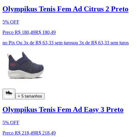
Olympikus Tenis Fem Ad Citrus 2 Preto
5% OFF
Preço R$ 180,49
R$
180
,
49
no Pix
Ou 3x de R$ 63,33 sem juros
ou
3
x de
R$ 63,33
sem juros
+ 5 tamanhos
Olympikus Tenis Fem Ad Easy 3 Preto
5% OFF
Preço R$ 218,49
R$
218
,
49