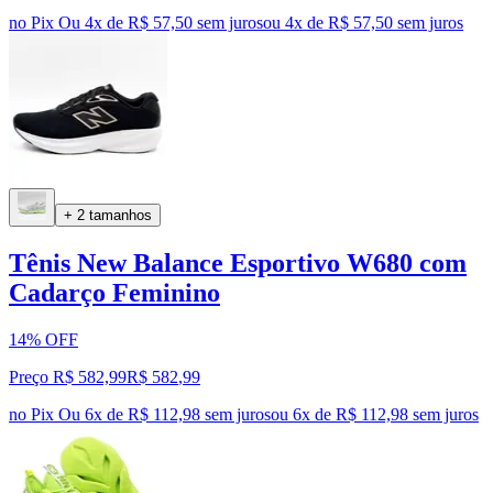
no Pix
Ou 4x de R$ 57,50 sem juros
ou
4
x de
R$ 57,50
sem juros
+ 2 tamanhos
Tênis New Balance Esportivo W680 com
Cadarço Feminino
14% OFF
Preço R$ 582,99
R$
582
,
99
no Pix
Ou 6x de R$ 112,98 sem juros
ou
6
x de
R$ 112,98
sem juros