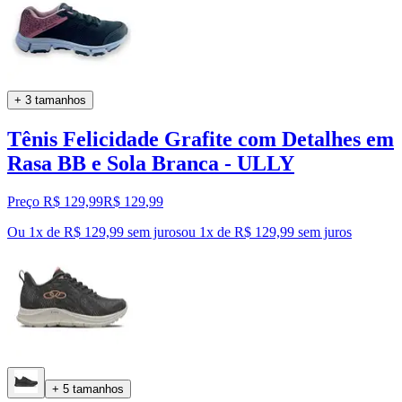
+ 3 tamanhos
Tênis Felicidade Grafite com Detalhes em
Rasa BB e Sola Branca - ULLY
Preço R$ 129,99
R$
129
,
99
Ou 1x de R$ 129,99 sem juros
ou
1
x de
R$ 129,99
sem juros
+ 5 tamanhos