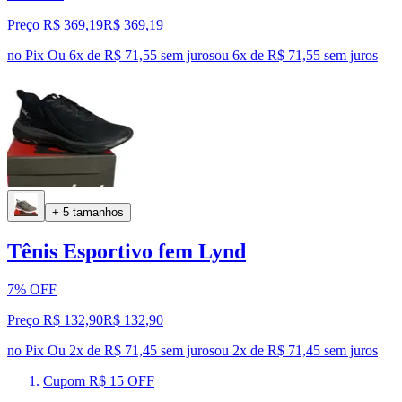
Preço R$ 369,19
R$
369
,
19
no Pix
Ou 6x de R$ 71,55 sem juros
ou
6
x de
R$ 71,55
sem juros
+ 5 tamanhos
Tênis Esportivo fem Lynd
7% OFF
Preço R$ 132,90
R$
132
,
90
no Pix
Ou 2x de R$ 71,45 sem juros
ou
2
x de
R$ 71,45
sem juros
Cupom R$ 15 OFF