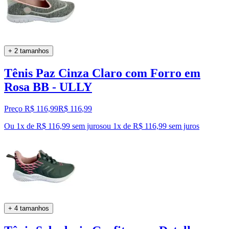
+ 2 tamanhos
Tênis Paz Cinza Claro com Forro em
Rosa BB - ULLY
Preço R$ 116,99
R$
116
,
99
Ou 1x de R$ 116,99 sem juros
ou
1
x de
R$ 116,99
sem juros
+ 4 tamanhos