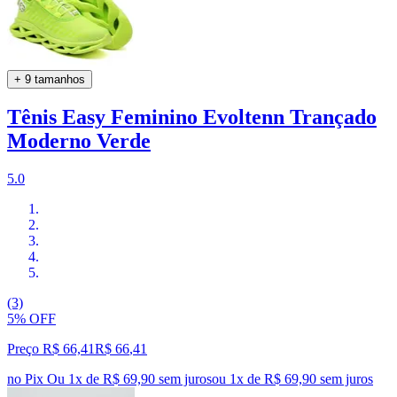
+ 9 tamanhos
Tênis Easy Feminino Evoltenn Trançado
Moderno Verde
5.0
(3)
5% OFF
Preço R$ 66,41
R$
66
,
41
no Pix
Ou 1x de R$ 69,90 sem juros
ou
1
x de
R$ 69,90
sem juros