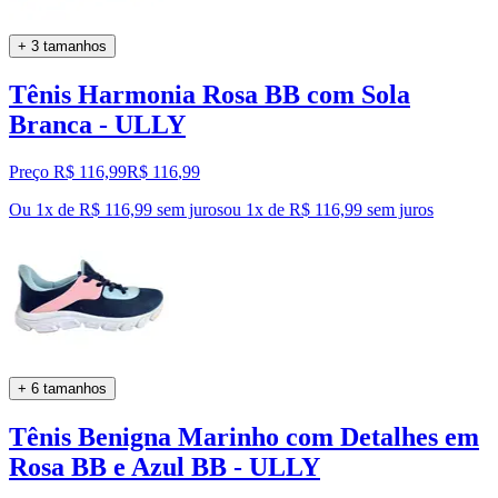
+ 3 tamanhos
Tênis Harmonia Rosa BB com Sola
Branca - ULLY
Preço R$ 116,99
R$
116
,
99
Ou 1x de R$ 116,99 sem juros
ou
1
x de
R$ 116,99
sem juros
+ 6 tamanhos
Tênis Benigna Marinho com Detalhes em
Rosa BB e Azul BB - ULLY