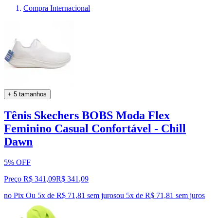
Compra Internacional
+ 5 tamanhos
Tênis Skechers BOBS Moda Flex
Feminino Casual Confortável - Chill
Dawn
5% OFF
Preço R$ 341,09
R$
341
,
09
no Pix
Ou 5x de R$ 71,81 sem juros
ou
5
x de
R$ 71,81
sem juros