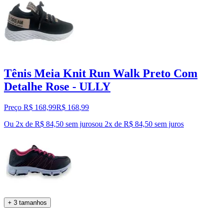
Tênis Meia Knit Run Walk Preto Com
Detalhe Rose - ULLY
Preço R$ 168,99
R$
168
,
99
Ou 2x de R$ 84,50 sem juros
ou
2
x de
R$ 84,50
sem juros
+ 3 tamanhos