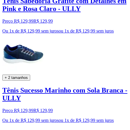
Tênis Sabedoria Grafite com Detalhes em
Pink e Rosa Claro - ULLY
Preço R$ 129,99
R$
129
,
99
Ou 1x de R$ 129,99 sem juros
ou
1
x de
R$ 129,99
sem juros
+ 2 tamanhos
Tênis Sucesso Marinho com Sola Branca -
ULLY
Preço R$ 129,99
R$
129
,
99
Ou 1x de R$ 129,99 sem juros
ou
1
x de
R$ 129,99
sem juros