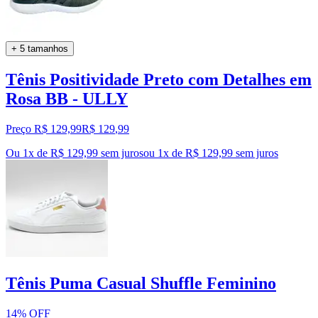
+ 5 tamanhos
Tênis Positividade Preto com Detalhes em
Rosa BB - ULLY
Preço R$ 129,99
R$
129
,
99
Ou 1x de R$ 129,99 sem juros
ou
1
x de
R$ 129,99
sem juros
Tênis Puma Casual Shuffle Feminino
14% OFF