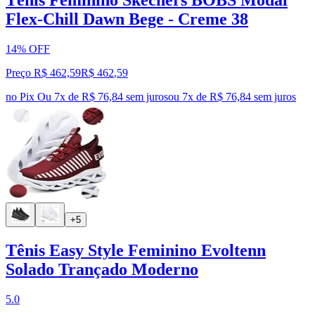
Tênis Feminino Skechers BOBS Modal
Flex-Chill Dawn Bege - Creme 38
14% OFF
Preço R$ 462,59
R$
462
,
59
no Pix
Ou 7x de R$ 76,84 sem juros
ou
7
x de
R$ 76,84
sem juros
+5
Tênis Easy Style Feminino Evoltenn
Solado Trançado Moderno
5.0