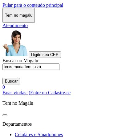
Pular para o conteudo principal
Tem no magalu
Atendimento
Digite seu CEP
Buscar no Magalu
Buscar
0
Boas vindas :)
Entre ou Cadastre-se
Tem no Magalu
Departamentos
Celulares e Smartphones