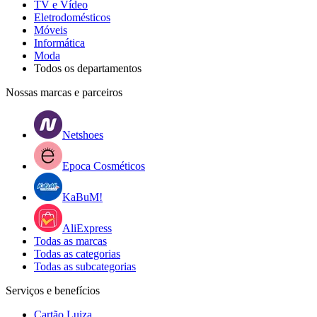
TV e Vídeo
Eletrodomésticos
Móveis
Informática
Moda
Todos os departamentos
Nossas marcas e parceiros
Netshoes
Epoca Cosméticos
KaBuM!
AliExpress
Todas as marcas
Todas as categorias
Todas as subcategorias
Serviços e benefícios
Cartão Luiza