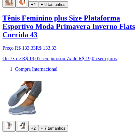
+4
+ 8 tamanhos
Tênis Feminino plus Size Plataforma
Esportivo Moda Primavera Inverno Flats
Corrida 43
Preço R$ 133,33
R$
133
,
33
Ou 7x de R$ 19,05 sem juros
ou
7
x de
R$ 19,05
sem juros
Compra Internacional
+2
+ 7 tamanhos