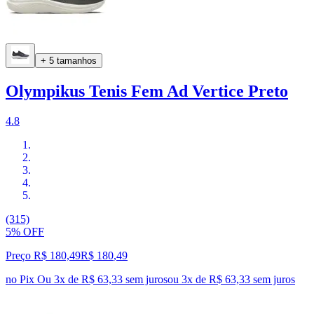
+ 5 tamanhos
Olympikus Tenis Fem Ad Vertice Preto
4.8
(315)
5% OFF
Preço R$ 180,49
R$
180
,
49
no Pix
Ou 3x de R$ 63,33 sem juros
ou
3
x de
R$ 63,33
sem juros