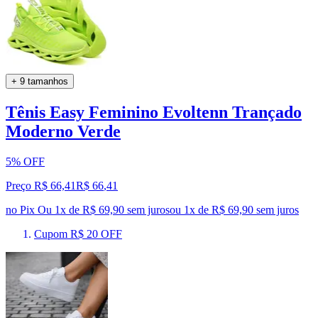
+ 9 tamanhos
Tênis Easy Feminino Evoltenn Trançado
Moderno Verde
5% OFF
Preço R$ 66,41
R$
66
,
41
no Pix
Ou 1x de R$ 69,90 sem juros
ou
1
x de
R$ 69,90
sem juros
Cupom R$ 20 OFF