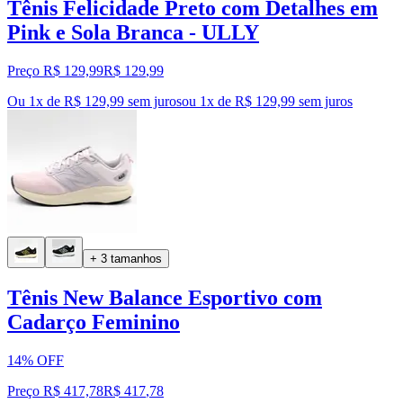
Tênis Felicidade Preto com Detalhes em
Pink e Sola Branca - ULLY
Preço R$ 129,99
R$
129
,
99
Ou 1x de R$ 129,99 sem juros
ou
1
x de
R$ 129,99
sem juros
+ 3 tamanhos
Tênis New Balance Esportivo com
Cadarço Feminino
14% OFF
Preço R$ 417,78
R$
417
,
78