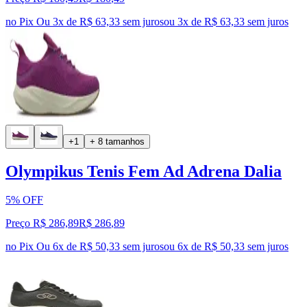
no Pix
Ou 3x de R$ 63,33 sem juros
ou
3
x de
R$ 63,33
sem juros
+1
+ 8 tamanhos
Olympikus Tenis Fem Ad Adrena Dalia
5% OFF
Preço R$ 286,89
R$
286
,
89
no Pix
Ou 6x de R$ 50,33 sem juros
ou
6
x de
R$ 50,33
sem juros