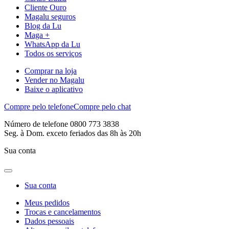
Cliente Ouro
Magalu seguros
Blog da Lu
Maga +
WhatsApp da Lu
Todos os serviços
Comprar na loja
Vender no Magalu
Baixe o aplicativo
Compre pelo telefone
Compre pelo chat
Número de telefone 0800 773 3838
Seg. à Dom. exceto feriados das 8h às 20h
Sua conta
Sua conta
Meus pedidos
Trocas e cancelamentos
Dados pessoais