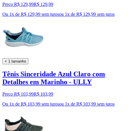
Preço R$ 129,99
R$
129
,
99
Ou 1x de R$ 129,99 sem juros
ou
1
x de
R$ 129,99
sem juros
+ 1 tamanho
Tênis Sinceridade Azul Claro com
Detalhes em Marinho - ULLY
Preço R$ 103,99
R$
103
,
99
Ou 1x de R$ 103,99 sem juros
ou
1
x de
R$ 103,99
sem juros