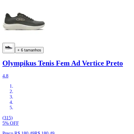
+ 6 tamanhos
Olympikus Tenis Fem Ad Vertice Preto
4.8
(315)
5% OFF
Preço R$ 180,49
R$
180
,
49