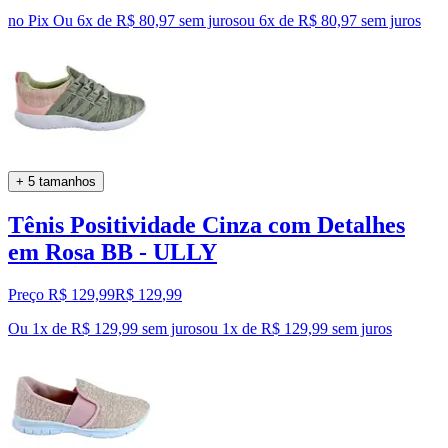
no Pix
Ou 6x de R$ 80,97 sem juros
ou
6
x de
R$ 80,97
sem juros
+ 5 tamanhos
Tênis Positividade Cinza com Detalhes
em Rosa BB - ULLY
Preço R$ 129,99
R$
129
,
99
Ou 1x de R$ 129,99 sem juros
ou
1
x de
R$ 129,99
sem juros