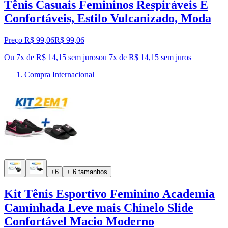
Tênis Casuais Femininos Respiráveis E
Confortáveis, Estilo Vulcanizado, Moda
Preço R$ 99,06
R$
99
,
06
Ou 7x de R$ 14,15 sem juros
ou
7
x de
R$ 14,15
sem juros
Compra Internacional
+6
+ 6 tamanhos
Kit Tênis Esportivo Feminino Academia
Caminhada Leve mais Chinelo Slide
Confortável Macio Moderno