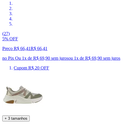
(27)
5% OFF
Preço R$ 66,41
R$
66
,
41
no Pix
Ou 1x de R$ 69,90 sem juros
ou
1
x de
R$ 69,90
sem juros
Cupom R$ 20 OFF
+ 3 tamanhos