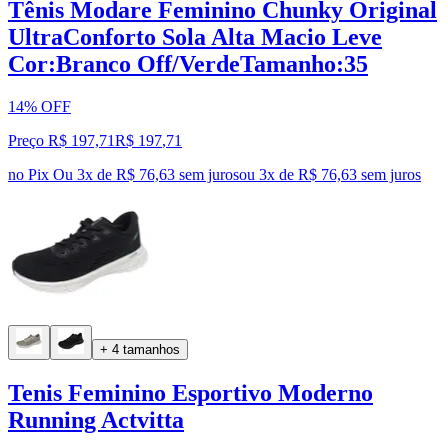
Tênis Modare Feminino Chunky Original
UltraConforto Sola Alta Macio Leve
Cor:Branco Off/VerdeTamanho:35
14% OFF
Preço R$ 197,71
R$
197
,
71
no Pix
Ou 3x de R$ 76,63 sem juros
ou
3
x de
R$ 76,63
sem juros
+ 4 tamanhos
Tenis Feminino Esportivo Moderno
Running Actvitta