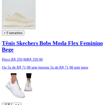
+ 5 tamanhos
Tênis Skechers Bobs Moda Flex Feminino
Bege
Preço R$ 359,90
R$
359
,
90
Ou 5x de R$ 71,98 sem juros
ou
5
x de
R$ 71,98
sem juros