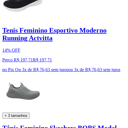
Tenis Feminino Esportivo Moderno
Running Actvitta
14% OFF
Preço R$ 197,71
R$
197
,
71
no Pix
Ou 3x de R$ 76,63 sem juros
ou
3
x de
R$ 76,63
sem juros
+ 3 tamanhos