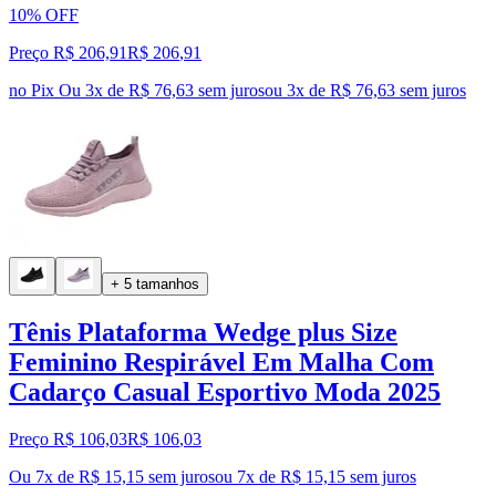
10% OFF
Preço R$ 206,91
R$
206
,
91
no Pix
Ou 3x de R$ 76,63 sem juros
ou
3
x de
R$ 76,63
sem juros
+ 5 tamanhos
Tênis Plataforma Wedge plus Size
Feminino Respirável Em Malha Com
Cadarço Casual Esportivo Moda 2025
Preço R$ 106,03
R$
106
,
03
Ou 7x de R$ 15,15 sem juros
ou
7
x de
R$ 15,15
sem juros