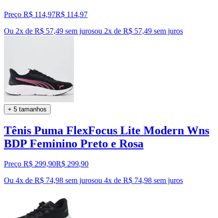
Preço R$ 114,97
R$
114
,
97
Ou 2x de R$ 57,49 sem juros
ou
2
x de
R$ 57,49
sem juros
+ 5 tamanhos
Tênis Puma FlexFocus Lite Modern Wns
BDP Feminino Preto e Rosa
Preço R$ 299,90
R$
299
,
90
Ou 4x de R$ 74,98 sem juros
ou
4
x de
R$ 74,98
sem juros