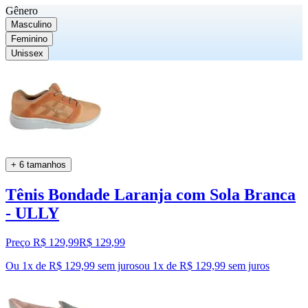
Gênero
Masculino
Feminino
Unissex
+ 6 tamanhos
Tênis Bondade Laranja com Sola Branca
- ULLY
Preço R$ 129,99
R$
129
,
99
Ou 1x de R$ 129,99 sem juros
ou
1
x de
R$ 129,99
sem juros