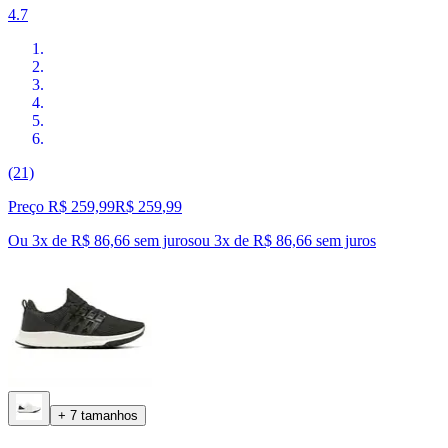
4.7
(21)
Preço R$ 259,99
R$
259
,
99
Ou 3x de R$ 86,66 sem juros
ou
3
x de
R$ 86,66
sem juros
+ 7 tamanhos