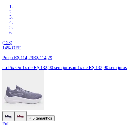
(153)
14% OFF
Preço R$ 114,29
R$
114
,
29
no Pix
Ou 1x de R$ 132,90 sem juros
ou
1
x de
R$ 132,90
sem juros
+ 5 tamanhos
Full