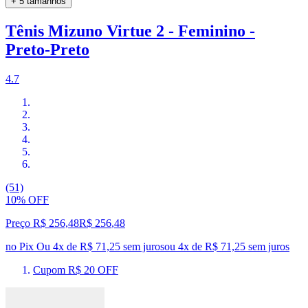
+ 5 tamanhos
Tênis Mizuno Virtue 2 - Feminino -
Preto-Preto
4.7
(51)
10% OFF
Preço R$ 256,48
R$
256
,
48
no Pix
Ou 4x de R$ 71,25 sem juros
ou
4
x de
R$ 71,25
sem juros
Cupom R$ 20 OFF