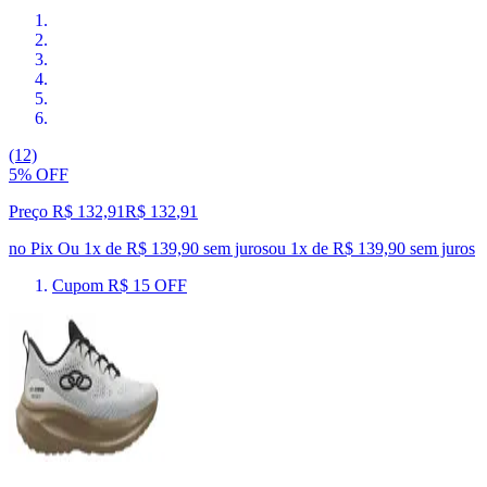
(12)
5% OFF
Preço R$ 132,91
R$
132
,
91
no Pix
Ou 1x de R$ 139,90 sem juros
ou
1
x de
R$ 139,90
sem juros
Cupom R$ 15 OFF