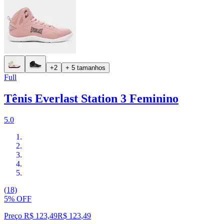
+2
+ 5 tamanhos
Full
Tênis Everlast Station 3 Feminino
5.0
(18)
5% OFF
Preço R$ 123,49
R$
123
,
49