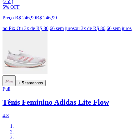
(255)
5% OFF
Preço R$ 246,99
R$
246
,
99
no Pix
Ou 3x de R$ 86,66 sem juros
ou
3
x de
R$ 86,66
sem juros
+ 5 tamanhos
Full
Tênis Feminino Adidas Lite Flow
4.8