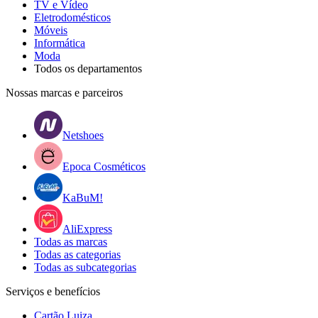
TV e Vídeo
Eletrodomésticos
Móveis
Informática
Moda
Todos os departamentos
Nossas marcas e parceiros
Netshoes
Epoca Cosméticos
KaBuM!
AliExpress
Todas as marcas
Todas as categorias
Todas as subcategorias
Serviços e benefícios
Cartão Luiza