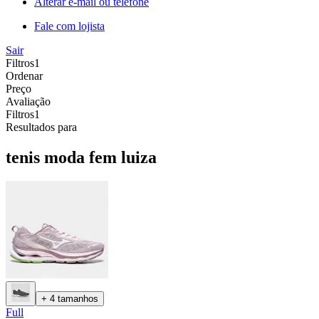
Alterar e-mail ou telefone
Fale com lojista
Sair
Filtros
1
Ordenar
Preço
Avaliação
Filtros
1
Resultados para
tenis moda fem luiza
+ 4 tamanhos
Full