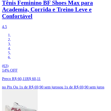
Tênis Feminino BF Shoes Max para
Academia, Corrida e Treino Leve e
Confortável
4.5
(63)
14% OFF
Preço R$ 60,11
R$
60
,
11
no Pix
Ou 1x de R$ 69,90 sem juros
ou
1
x de
R$ 69,90
sem juros