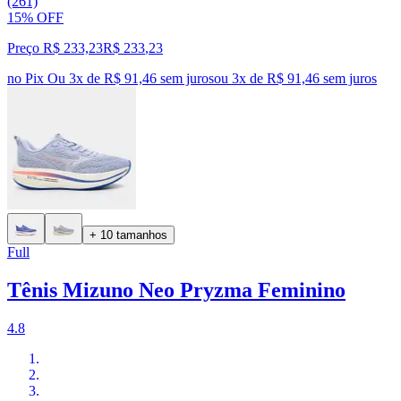
(261)
15% OFF
Preço R$ 233,23
R$
233
,
23
no Pix
Ou 3x de R$ 91,46 sem juros
ou
3
x de
R$ 91,46
sem juros
+ 10 tamanhos
Full
Tênis Mizuno Neo Pryzma Feminino
4.8