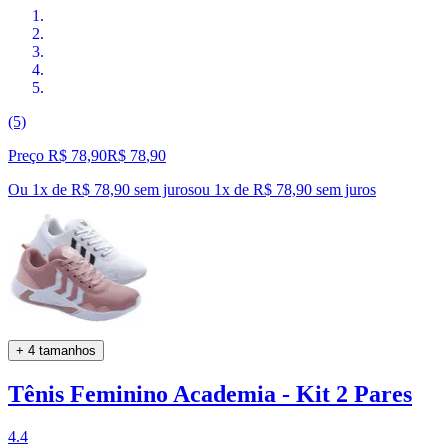
(5)
Preço R$ 78,90
R$
78
,
90
Ou 1x de R$ 78,90 sem juros
ou
1
x de
R$ 78,90
sem juros
+ 4 tamanhos
Tênis Feminino Academia - Kit 2 Pares
4.4