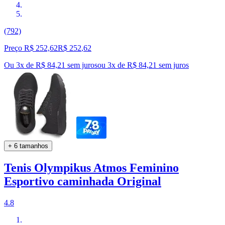
(792)
Preço R$ 252,62
R$
252
,
62
Ou 3x de R$ 84,21 sem juros
ou
3
x de
R$ 84,21
sem juros
+ 6 tamanhos
Tenis Olympikus Atmos Feminino
Esportivo caminhada Original
4.8