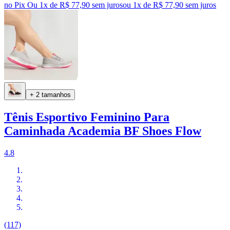
no Pix
Ou 1x de R$ 77,90 sem juros
ou
1
x de
R$ 77,90
sem juros
+ 2 tamanhos
Tênis Esportivo Feminino Para
Caminhada Academia BF Shoes Flow
4.8
(117)