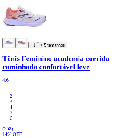
+1
+ 5 tamanhos
Tênis Feminino academia corrida
caminhada confortável leve
4.6
(258)
14% OFF