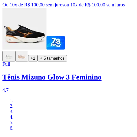
Ou 10x de R$ 100,00 sem juros
ou
10
x de
R$ 100,00
sem juros
+1
+ 5 tamanhos
Full
Tênis Mizuno Glow 3 Feminino
4.7