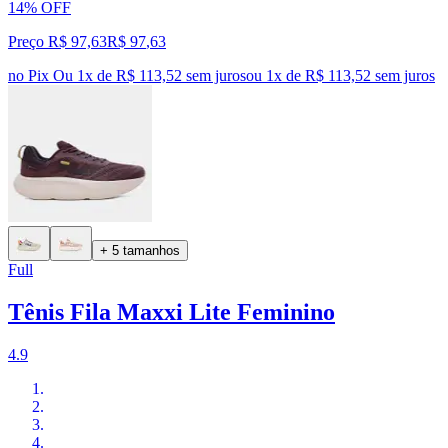
14% OFF
Preço R$ 97,63
R$
97
,
63
no Pix
Ou 1x de R$ 113,52 sem juros
ou
1
x de
R$ 113,52
sem juros
+ 5 tamanhos
Full
Tênis Fila Maxxi Lite Feminino
4.9