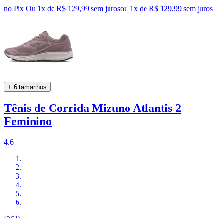
no Pix
Ou 1x de R$ 129,99 sem juros
ou
1
x de
R$ 129,99
sem juros
+ 6 tamanhos
Tênis de Corrida Mizuno Atlantis 2
Feminino
4.6