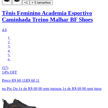
+1
+ 5 tamanhos
Tênis Feminino Academia Esportivo
Caminhada Treino Malhar BF Shoes
4.6
(57)
14% OFF
Preço R$ 60,11
R$
60
,
11
no Pix
Ou 1x de R$ 69,90 sem juros
ou
1
x de
R$ 69,90
sem juros