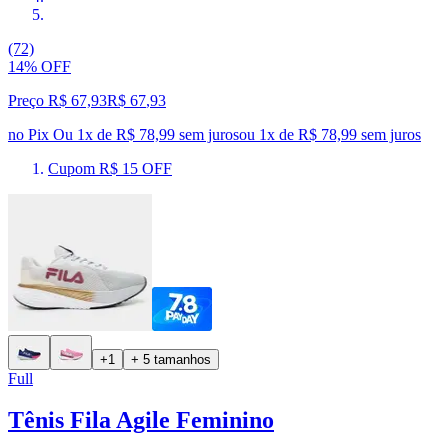
(72)
14% OFF
Preço R$ 67,93
R$
67
,
93
no Pix
Ou 1x de R$ 78,99 sem juros
ou
1
x de
R$ 78,99
sem juros
Cupom R$ 15 OFF
+1
+ 5 tamanhos
Full
Tênis Fila Agile Feminino