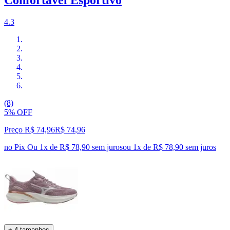
4.3
(8)
5% OFF
Preço R$ 74,96
R$
74
,
96
no Pix
Ou 1x de R$ 78,90 sem juros
ou
1
x de
R$ 78,90
sem juros
+ 4 tamanhos