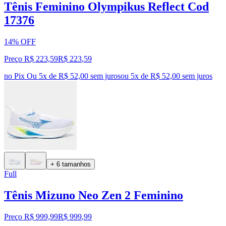
Tênis Feminino Olympikus Reflect Cod
17376
14% OFF
Preço R$ 223,59
R$
223
,
59
no Pix
Ou 5x de R$ 52,00 sem juros
ou
5
x de
R$ 52,00
sem juros
+ 6 tamanhos
Full
Tênis Mizuno Neo Zen 2 Feminino
Preço R$ 999,99
R$
999
,
99