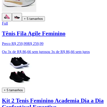
+ 5 tamanhos
Full
Tênis Fila Agile Feminino
Preço R$ 259,99
R$
259
,
99
Ou 3x de R$ 86,66 sem juros
ou
3
x de
R$ 86,66
sem juros
+ 5 tamanhos
Kit 2 Tenis Feminino Academia Dia a Dia
Confortável Esportivo