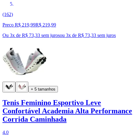
(162)
Preço R$ 219,99
R$
219
,
99
Ou 3x de R$ 73,33 sem juros
ou
3
x de
R$ 73,33
sem juros
+ 5 tamanhos
Tenis Feminino Esportivo Leve
Confortável Academia Alta Performance
Corrida Caminhada
4.0