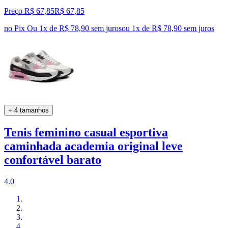
Preço R$ 67,85
R$
67
,
85
no Pix
Ou 1x de R$ 78,90 sem juros
ou
1
x de
R$ 78,90
sem juros
+ 4 tamanhos
Tenis feminino casual esportiva
caminhada academia original leve
confortável barato
4.0