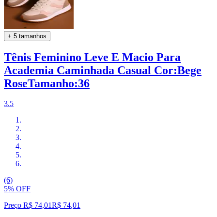
+ 5 tamanhos
Tênis Feminino Leve E Macio Para
Academia Caminhada Casual Cor:Bege
RoseTamanho:36
3.5
(6)
5% OFF
Preço R$ 74,01
R$
74
,
01