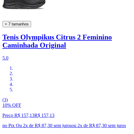
+ 7 tamanhos
Tenis Olympikus Citrus 2 Feminino
Caminhada Original
5.0
(3)
10% OFF
Preço R$ 157,13
R$
157
,
13
no Pix
Ou 2x de R$ 87,30 sem juros
ou
2
x de
R$ 87,30
sem juros