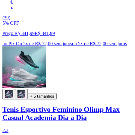
(39)
5% OFF
Preço R$ 341,99
R$
341
,
99
no Pix
Ou 5x de R$ 72,00 sem juros
ou
5
x de
R$ 72,00
sem juros
+ 5 tamanhos
Tenis Esportivo Feminino Olimp Max
Casual Academia Dia a Dia
2.3