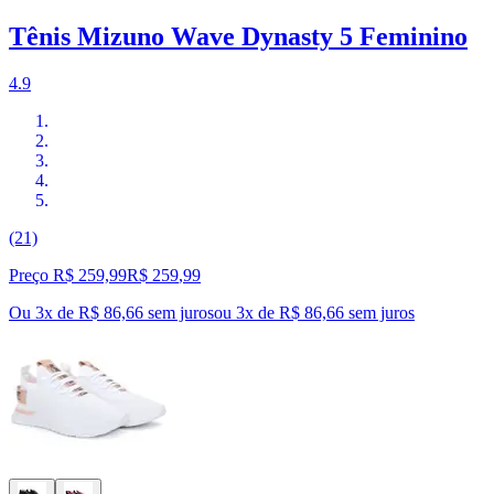
Tênis Mizuno Wave Dynasty 5 Feminino
4.9
(21)
Preço R$ 259,99
R$
259
,
99
Ou 3x de R$ 86,66 sem juros
ou
3
x de
R$ 86,66
sem juros