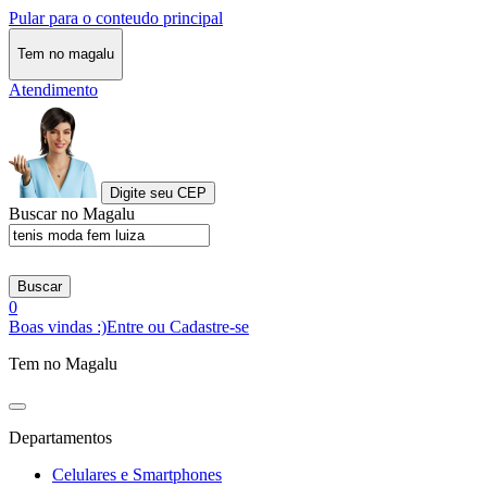
Pular para o conteudo principal
Tem no magalu
Atendimento
Digite seu CEP
Buscar no Magalu
Buscar
0
Boas vindas :)
Entre ou Cadastre-se
Tem no Magalu
Departamentos
Celulares e Smartphones