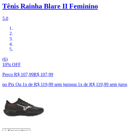
Tênis Rainha Blare II Feminino
5.0
(6)
10% OFF
Preço R$ 107,99
R$
107
,
99
no Pix
Ou 1x de R$ 119,99 sem juros
ou
1
x de
R$ 119,99
sem juros