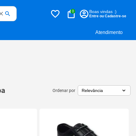
0
Boas vindas :)
Entre ou Cadastre-se
Atendimento
pa
Ordenar por