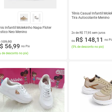
Tênis Casual Infantil Mol
Tira Autocolante Menino
nis Infantil Molekinho Napa Floter
stico Neo Menino
2x de R$ 77,95 sem juros
2 vez de R$ 77,95 sem juros
R$ 148,11
no Pi
ou
 109,90
$ 56,99
no Pix
(
5% de desconto no pix
)
 de desconto no pix
)