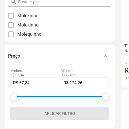
pesquisar
por
filtro
Molekinha
Molekinho
Molequinho
Tê
Na
Preço
R
Mínimo:
Máximo:
R$ 67,84
R$ 174,26
(
14
APLICAR FILTRO