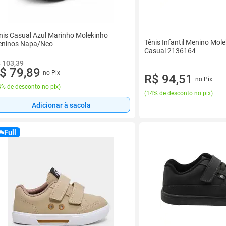
nis Casual Azul Marinho Molekinho
Tênis Infantil Menino Mol
ninos Napa/Neo
Casual 2136164
 103,39
$ 79,89
no Pix
R$ 94,51
no Pix
% de desconto no pix
)
(
14% de desconto no pix
)
Adicionar à sacola
Full