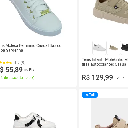
nis Moleca Feminino Casual Básico
pa Sardenha
Tênis Infantil Molekinho M
4.7 (9)
tiras autocolantes Casual
$ 55,89
no Pix
R$ 129,99
no Pix
% de desconto no pix
)
Full