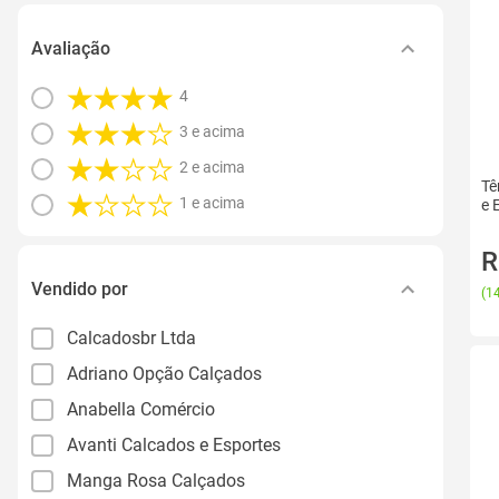
Avaliação
4
3 e acima
2 e acima
Tê
1 e acima
e 
R
Vendido por
(
14
Calcadosbr Ltda
Adriano Opção Calçados
Anabella Comércio
Avanti Calcados e Esportes
Manga Rosa Calçados