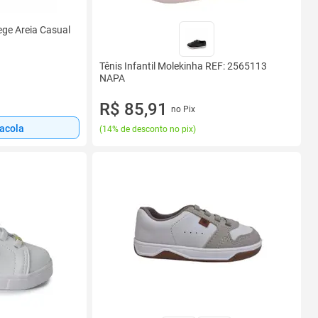
ege Areia Casual
Tênis Infantil Molekinha REF: 2565113
NAPA
R$ 85,91
no Pix
sacola
(
14% de desconto no pix
)