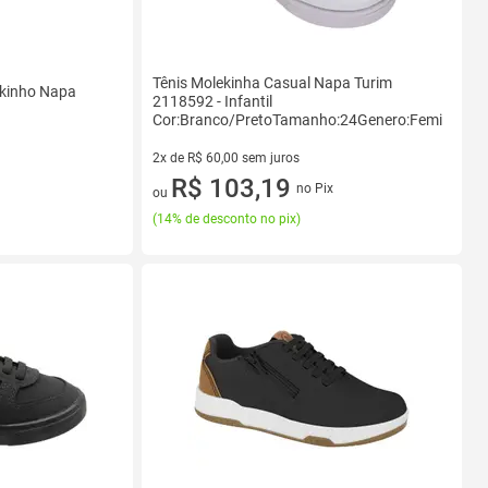
Tênis Molekinha Casual Napa Turim
ekinho Napa
2118592 - Infantil
Cor:Branco/PretoTamanho:24Genero:Feminino
2x de R$ 60,00 sem juros
2 vez de R$ 60,00 sem juros
R$ 103,19
no Pix
ou
(
14% de desconto no pix
)