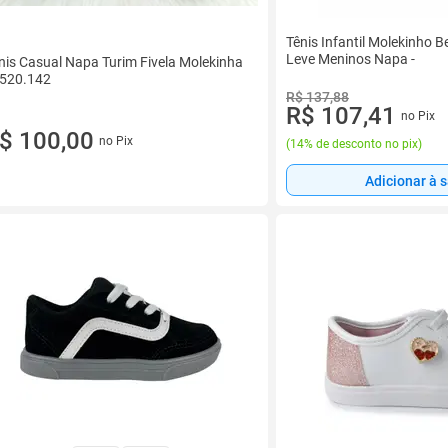
Tênis Infantil Molekinho B
Leve Meninos Napa -
nis Casual Napa Turim Fivela Molekinha
2520.142
R$ 137,88
R$ 107,41
no Pix
$ 100,00
no Pix
(
14% de desconto no pix
)
Adicionar à 