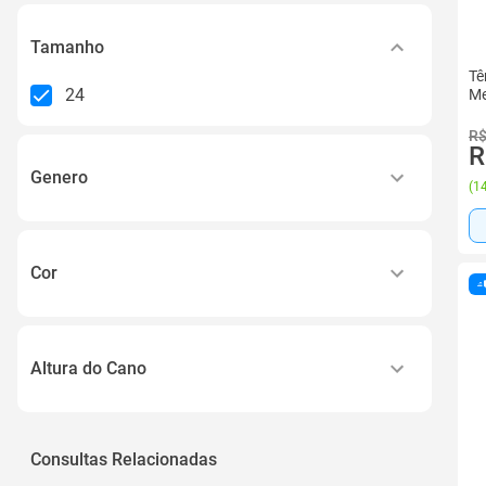
Tamanho
Tê
24
Me
R$
R
Genero
(
14
Menino
Menina
Cor
Masculino
Azul
Feminino
Bege
Unissex
Altura do Cano
Branco
Ver todos
Baixo
Cinza
Cano Alto
Consultas Relacionadas
Marrom
Cano Baixo