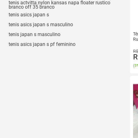
Ver todos
tenis actvitta nylon kansas napa floater rustico
branco off 35 branco
Médio
tenis asics japan s
tenis asics japan s masculino
tenis japan s masculino
Tê
Ru
tenis asics japan s pf feminino
R$
R
(
5%