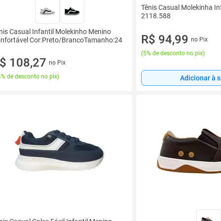
Tênis Casual Molekinha In
2118.588
nis Casual Infantil Molekinho Menino
R$ 94,99
nfortável Cor:Preto/BrancoTamanho:24
no Pix
(
5% de desconto no pix
)
$ 108,27
no Pix
% de desconto no pix
)
Adicionar à 