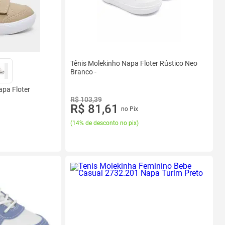
Tênis Molekinho Napa Floter Rústico Neo
Branco -
apa Floter
R$ 103,39
R$ 81,61
no Pix
(
14% de desconto no pix
)