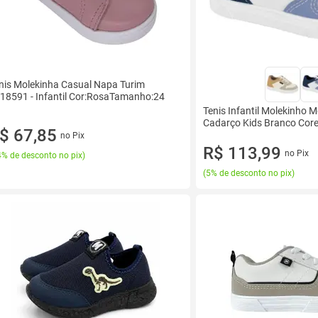
nis Molekinha Casual Napa Turim
18591 - Infantil Cor:RosaTamanho:24
Tenis Infantil Molekinho M
Cadarço Kids Branco Cor
$ 67,85
no Pix
R$ 113,99
no Pix
% de desconto no pix
)
(
5% de desconto no pix
)