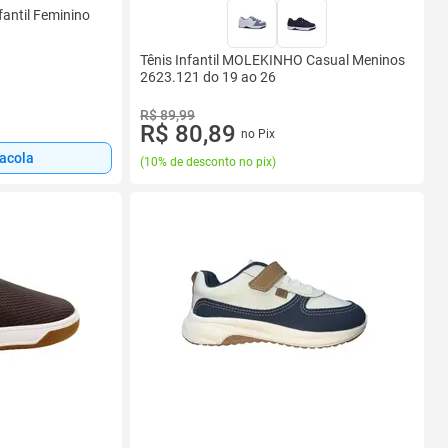
fantil Feminino
Tênis Infantil MOLEKINHO Casual Meninos
2623.121 do 19 ao 26
R$ 89,99
R$ 80,89
no Pix
sacola
(
10% de desconto no pix
)