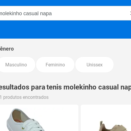
o Magalu
ênero
Masculino
Feminino
Unissex
esultados para
tenis molekinho casual na
1 produtos encontrados