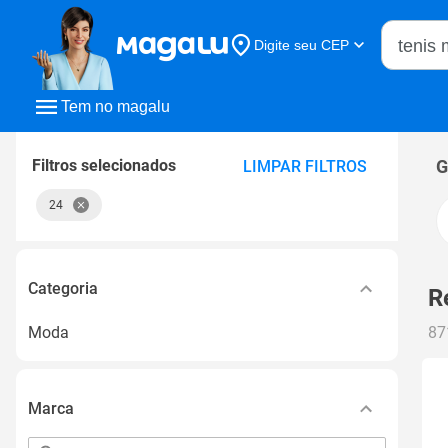
Buscar n
Digite seu CEP
Buscar
Tem no magalu
Filtros selecionados
G
LIMPAR FILTROS
24
Categoria
R
Moda
87
Marca