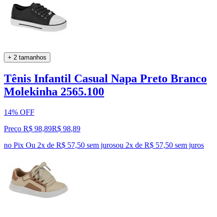
+ 2 tamanhos
Tênis Infantil Casual Napa Preto Branco
Molekinha 2565.100
14% OFF
Preço R$ 98,89
R$
98
,
89
no Pix
Ou 2x de R$ 57,50 sem juros
ou
2
x de
R$ 57,50
sem juros