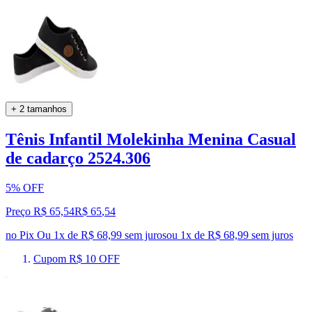
+ 2 tamanhos
Tênis Infantil Molekinha Menina Casual
de cadarço 2524.306
5% OFF
Preço R$ 65,54
R$
65
,
54
no Pix
Ou 1x de R$ 68,99 sem juros
ou
1
x de
R$ 68,99
sem juros
Cupom R$ 10 OFF