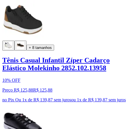
+ 8 tamanhos
Tênis Casual Infantil Zíper Cadarço
Elástico Molekinho 2852.102.13958
10% OFF
Preço R$ 125,88
R$
125
,
88
no Pix
Ou 1x de R$ 139,87 sem juros
ou
1
x de
R$ 139,87
sem juros