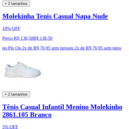
+ 2 tamanhos
Molekinha Tenis Casual Napa Nude
10% OFF
Preço R$ 138,50
R$
138
,
50
no Pix
Ou 2x de R$ 76,95 sem juros
ou
2
x de
R$ 76,95
sem juros
+ 2 tamanhos
Tênis Casual Infantil Menino Molekinho
2861.105 Branco
5% OFF