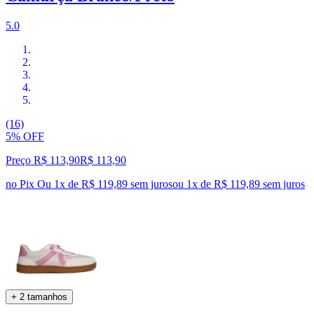
5.0
(16)
5% OFF
Preço R$ 113,90
R$
113
,
90
no Pix
Ou 1x de R$ 119,89 sem juros
ou
1
x de
R$ 119,89
sem juros
+ 2 tamanhos