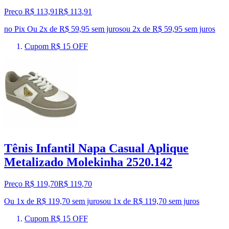
Preço R$ 113,91
R$
113
,
91
no Pix
Ou 2x de R$ 59,95 sem juros
ou
2
x de
R$ 59,95
sem juros
Cupom R$ 15 OFF
Tênis Infantil Napa Casual Aplique
Metalizado Molekinha 2520.142
Preço R$ 119,70
R$
119
,
70
Ou 1x de R$ 119,70 sem juros
ou
1
x de
R$ 119,70
sem juros
Cupom R$ 15 OFF