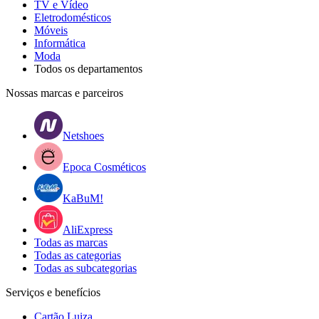
TV e Vídeo
Eletrodomésticos
Móveis
Informática
Moda
Todos os departamentos
Nossas marcas e parceiros
Netshoes
Epoca Cosméticos
KaBuM!
AliExpress
Todas as marcas
Todas as categorias
Todas as subcategorias
Serviços e benefícios
Cartão Luiza