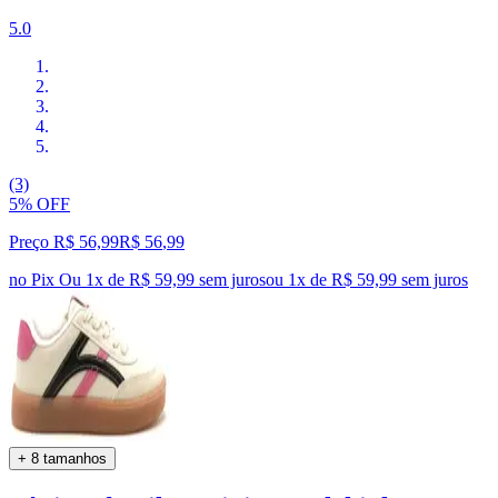
5.0
(3)
5% OFF
Preço R$ 56,99
R$
56
,
99
no Pix
Ou 1x de R$ 59,99 sem juros
ou
1
x de
R$ 59,99
sem juros
+ 8 tamanhos