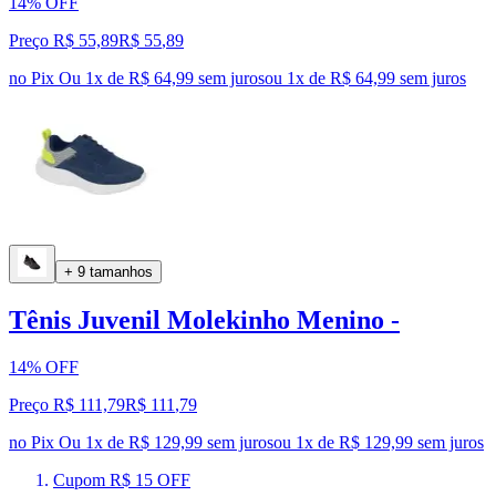
14% OFF
Preço R$ 55,89
R$
55
,
89
no Pix
Ou 1x de R$ 64,99 sem juros
ou
1
x de
R$ 64,99
sem juros
+ 9 tamanhos
Tênis Juvenil Molekinho Menino -
14% OFF
Preço R$ 111,79
R$
111
,
79
no Pix
Ou 1x de R$ 129,99 sem juros
ou
1
x de
R$ 129,99
sem juros
Cupom R$ 15 OFF