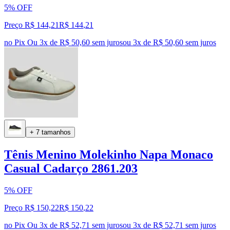
5% OFF
Preço R$ 144,21
R$
144
,
21
no Pix
Ou 3x de R$ 50,60 sem juros
ou
3
x de
R$ 50,60
sem juros
+ 7 tamanhos
Tênis Menino Molekinho Napa Monaco
Casual Cadarço 2861.203
5% OFF
Preço R$ 150,22
R$
150
,
22
no Pix
Ou 3x de R$ 52,71 sem juros
ou
3
x de
R$ 52,71
sem juros