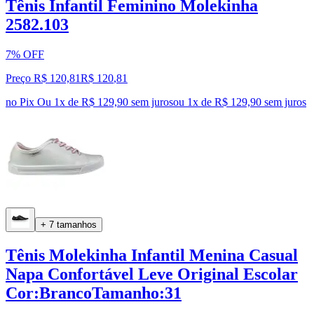
Tênis Infantil Feminino Molekinha
2582.103
7% OFF
Preço R$ 120,81
R$
120
,
81
no Pix
Ou 1x de R$ 129,90 sem juros
ou
1
x de
R$ 129,90
sem juros
+ 7 tamanhos
Tênis Molekinha Infantil Menina Casual
Napa Confortável Leve Original Escolar
Cor:BrancoTamanho:31