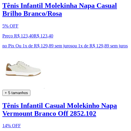
Tênis Infantil Molekinha Napa Casual
Brilho Branco/Rosa
5% OFF
Preço R$ 123,40
R$
123
,
40
no Pix
Ou 1x de R$ 129,89 sem juros
ou
1
x de
R$ 129,89
sem juros
+ 5 tamanhos
Tênis Infantil Casual Molekinho Napa
Vermount Branco Off 2852.102
14% OFF