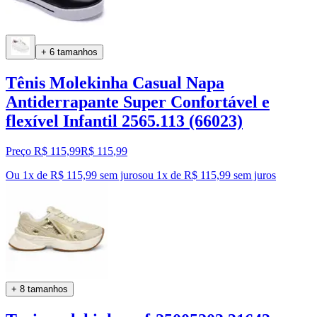
+ 6 tamanhos
Tênis Molekinha Casual Napa
Antiderrapante Super Confortável e
flexível Infantil 2565.113 (66023)
Preço R$ 115,99
R$
115
,
99
Ou 1x de R$ 115,99 sem juros
ou
1
x de
R$ 115,99
sem juros
+ 8 tamanhos