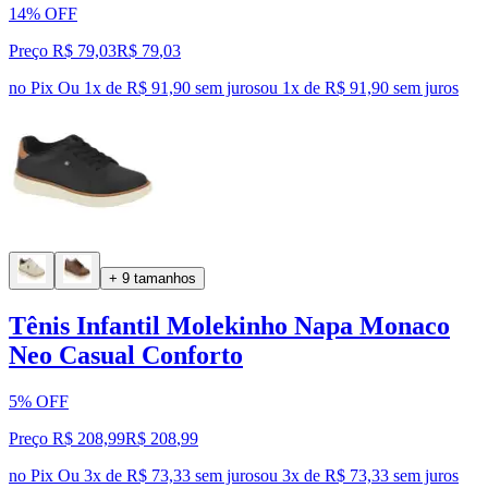
14% OFF
Preço R$ 79,03
R$
79
,
03
no Pix
Ou 1x de R$ 91,90 sem juros
ou
1
x de
R$ 91,90
sem juros
+ 9 tamanhos
Tênis Infantil Molekinho Napa Monaco
Neo Casual Conforto
5% OFF
Preço R$ 208,99
R$
208
,
99
no Pix
Ou 3x de R$ 73,33 sem juros
ou
3
x de
R$ 73,33
sem juros