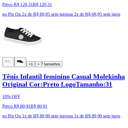
Preço R$ 120,31
R$
120
,
31
no Pix
Ou 2x de R$ 69,95 sem juros
ou
2
x de
R$ 69,95
sem juros
+1
+ 7 tamanhos
Tênis Infantil feminino Casual Molekinha
Original Cor:Preto LogoTamanho:31
10% OFF
Preço R$ 80,91
R$
80
,
91
no Pix
Ou 1x de R$ 89,90 sem juros
ou
1
x de
R$ 89,90
sem juros