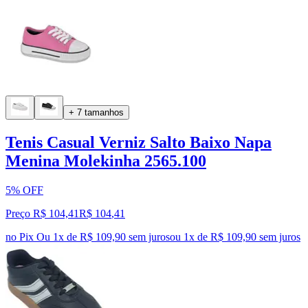
+ 7 tamanhos
Tenis Casual Verniz Salto Baixo Napa
Menina Molekinha 2565.100
5% OFF
Preço R$ 104,41
R$
104
,
41
no Pix
Ou 1x de R$ 109,90 sem juros
ou
1
x de
R$ 109,90
sem juros