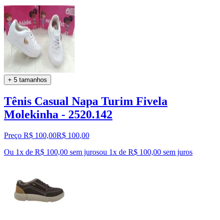
+ 5 tamanhos
Tênis Casual Napa Turim Fivela
Molekinha - 2520.142
Preço R$ 100,00
R$
100
,
00
Ou 1x de R$ 100,00 sem juros
ou
1
x de
R$ 100,00
sem juros