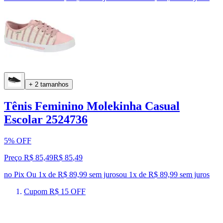
+ 2 tamanhos
Tênis Feminino Molekinha Casual
Escolar 2524736
5% OFF
Preço R$ 85,49
R$
85
,
49
no Pix
Ou 1x de R$ 89,99 sem juros
ou
1
x de
R$ 89,99
sem juros
Cupom R$ 15 OFF