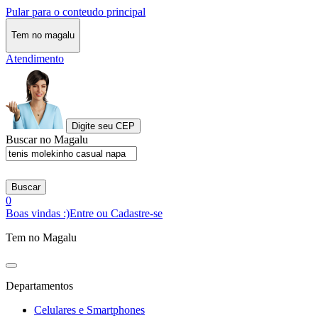
Pular para o conteudo principal
Tem no magalu
Atendimento
Digite seu CEP
Buscar no Magalu
Buscar
0
Boas vindas :)
Entre ou Cadastre-se
Tem no Magalu
Departamentos
Celulares e Smartphones