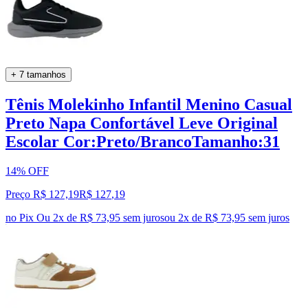
+ 7 tamanhos
Tênis Molekinho Infantil Menino Casual
Preto Napa Confortável Leve Original
Escolar Cor:Preto/BrancoTamanho:31
14% OFF
Preço R$ 127,19
R$
127
,
19
no Pix
Ou 2x de R$ 73,95 sem juros
ou
2
x de
R$ 73,95
sem juros