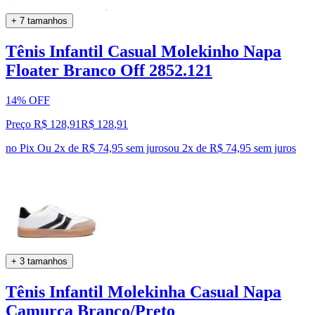
+ 7 tamanhos
Tênis Infantil Casual Molekinho Napa
Floater Branco Off 2852.121
14% OFF
Preço R$ 128,91
R$
128
,
91
no Pix
Ou 2x de R$ 74,95 sem juros
ou
2
x de
R$ 74,95
sem juros
+ 3 tamanhos
Tênis Infantil Molekinha Casual Napa
Camurça Branco/Preto