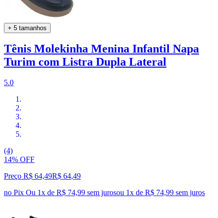
+ 5 tamanhos
Tênis Molekinha Menina Infantil Napa
Turim com Listra Dupla Lateral
5.0
(4)
14% OFF
Preço R$ 64,49
R$
64
,
49
no Pix
Ou 1x de R$ 74,99 sem juros
ou
1
x de
R$ 74,99
sem juros