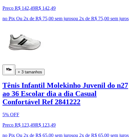
Preço R$ 142,49
R$
142
,
49
no Pix
Ou 2x de R$ 75,00 sem juros
ou
2
x de
R$ 75,00
sem juros
+ 3 tamanhos
Tênis Infantil Molekinho Juvenil do n27
ao 36 Escolar dia a dia Casual
Confortável Ref 2841222
5% OFF
Preço R$ 123,49
R$
123
,
49
no Pix
Ou 2x de R$ 65,00 sem juros
ou
2
x de
R$ 65,00
sem juros