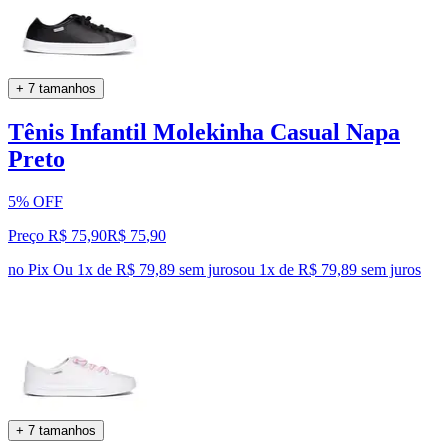
+ 7 tamanhos
Tênis Infantil Molekinha Casual Napa
Preto
5% OFF
Preço R$ 75,90
R$
75
,
90
no Pix
Ou 1x de R$ 79,89 sem juros
ou
1
x de
R$ 79,89
sem juros
+ 7 tamanhos