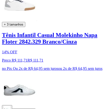
+ 3 tamanhos
Tênis Infantil Casual Molekinho Napa
Floter 2842.329 Branco/Cinza
14% OFF
Preço R$ 111,71
R$
111
,
71
no Pix
Ou 2x de R$ 64,95 sem juros
ou
2
x de
R$ 64,95
sem juros