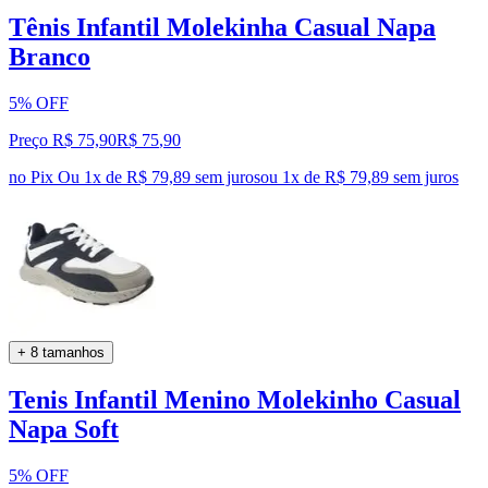
Tênis Infantil Molekinha Casual Napa
Branco
5% OFF
Preço R$ 75,90
R$
75
,
90
no Pix
Ou 1x de R$ 79,89 sem juros
ou
1
x de
R$ 79,89
sem juros
+ 8 tamanhos
Tenis Infantil Menino Molekinho Casual
Napa Soft
5% OFF