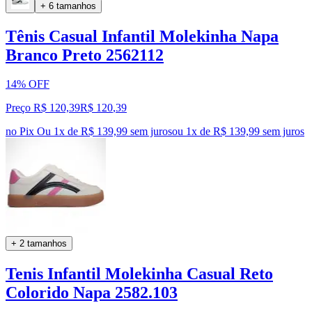
+ 6 tamanhos
Tênis Casual Infantil Molekinha Napa
Branco Preto 2562112
14% OFF
Preço R$ 120,39
R$
120
,
39
no Pix
Ou 1x de R$ 139,99 sem juros
ou
1
x de
R$ 139,99
sem juros
+ 2 tamanhos
Tenis Infantil Molekinha Casual Reto
Colorido Napa 2582.103