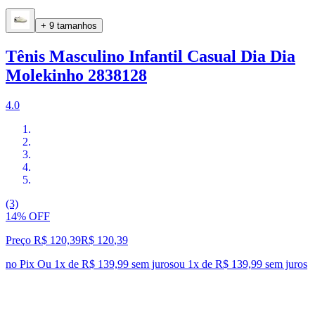
+ 9 tamanhos
Tênis Masculino Infantil Casual Dia Dia
Molekinho 2838128
4.0
(3)
14% OFF
Preço R$ 120,39
R$
120
,
39
no Pix
Ou 1x de R$ 139,99 sem juros
ou
1
x de
R$ 139,99
sem juros