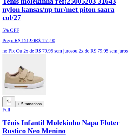
Tenis molekinha ref:25005203 31643
nylon kansas/np tur/met piton saara
col/27
5% OFF
Preço R$ 151,90
R$
151
,
90
no Pix
Ou 2x de R$ 79,95 sem juros
ou
2
x de
R$ 79,95
sem juros
+ 5 tamanhos
Full
Tênis Infantil Molekinho Napa Floter
Rustico Neo Menino