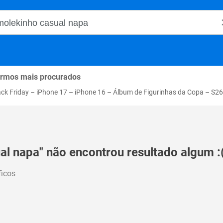
o Magalu
rmos mais procurados
ack Friday
–
iPhone 17
–
iPhone 16
–
Álbum de Figurinhas da Copa
–
S26
al napa" não encontrou resultado algum :
ficos