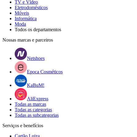
TV e Vídeo
Eletrodomésticos
Móveis
Informática
Moda
Todos os departamentos
Nossas marcas e parceiros
Netshoes
Epoca Cosméticos
KaBuM!
AliExpress
Todas as marcas
Todas as categorias
Todas as subcategorias
Serviços e benefícios
Cartão Luiza