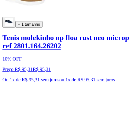
+ 1 tamanho
Tenis molekinho np floa rust neo microp
ref 2801.164.26202
10% OFF
Preço R$ 95,31
R$
95
,
31
Ou 1x de R$ 95,31 sem juros
ou
1
x de
R$ 95,31
sem juros