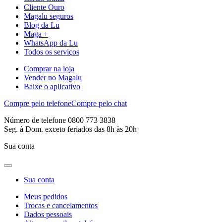
Cliente Ouro
Magalu seguros
Blog da Lu
Maga +
WhatsApp da Lu
Todos os serviços
Comprar na loja
Vender no Magalu
Baixe o aplicativo
Compre pelo telefone
Compre pelo chat
Número de telefone 0800 773 3838
Seg. à Dom. exceto feriados das 8h às 20h
Sua conta
Sua conta
Meus pedidos
Trocas e cancelamentos
Dados pessoais