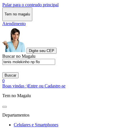
Pular para o conteudo principal
Tem no magalu
Atendimento
Digite seu CEP
Buscar no Magalu
Buscar
0
Boas vindas :)
Entre ou Cadastre-se
Tem no Magalu
Departamentos
Celulares e Smartphones