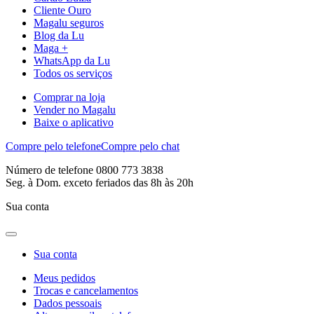
Cliente Ouro
Magalu seguros
Blog da Lu
Maga +
WhatsApp da Lu
Todos os serviços
Comprar na loja
Vender no Magalu
Baixe o aplicativo
Compre pelo telefone
Compre pelo chat
Número de telefone 0800 773 3838
Seg. à Dom. exceto feriados das 8h às 20h
Sua conta
Sua conta
Meus pedidos
Trocas e cancelamentos
Dados pessoais