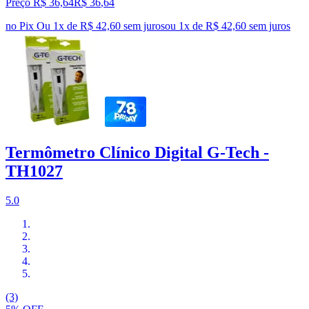
Preço R$ 36,64
R$
36
,
64
no Pix
Ou 1x de R$ 42,60 sem juros
ou
1
x de
R$ 42,60
sem juros
Termômetro Clínico Digital G-Tech -
TH1027
5.0
(3)