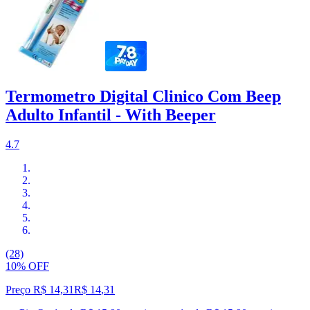
Termometro Digital Clinico Com Beep
Adulto Infantil - With Beeper
4.7
(28)
10% OFF
Preço R$ 14,31
R$
14
,
31