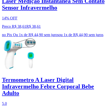
Laser Medição Instantânea Sem Contato
Sensor Infravermelho
14% OFF
Preço R$ 38,61
R$
38
,
61
no Pix
Ou 1x de R$ 44,90 sem juros
ou
1
x de
R$ 44,90
sem juros
Termometro A Laser Digital
Infravermelho Febre Corporal Bebe
Adulto
5.0