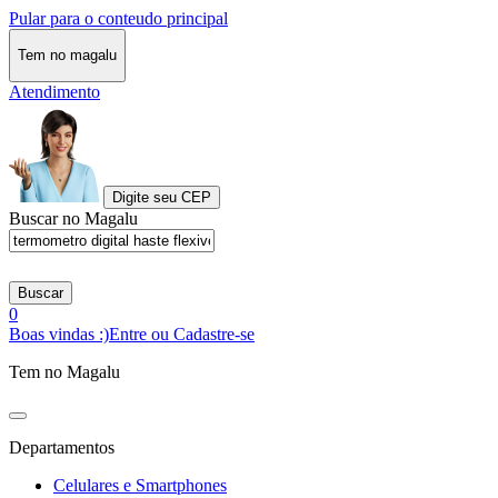
Pular para o conteudo principal
Tem no magalu
Atendimento
Digite seu CEP
Buscar no Magalu
Buscar
0
Boas vindas :)
Entre ou Cadastre-se
Tem no Magalu
Departamentos
Celulares e Smartphones