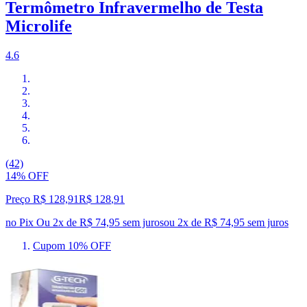
Termômetro Infravermelho de Testa
Microlife
4.6
(42)
14% OFF
Preço R$ 128,91
R$
128
,
91
no Pix
Ou 2x de R$ 74,95 sem juros
ou
2
x de
R$ 74,95
sem juros
Cupom 10% OFF