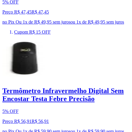
5% OFF
Preço R$ 47,45
R$
47
,
45
no Pix
Ou 1x de R$ 49,95 sem juros
ou
1
x de
R$ 49,95
sem juros
Cupom R$ 15 OFF
Termômetro Infravermelho Digital Sem
Encostar Testa Febre Precisão
5% OFF
Preço R$ 56,91
R$
56
,
91
no Pix
Ou 1x de R$ 59,90 sem juros
ou
1
x de
R$ 59,90
sem juros