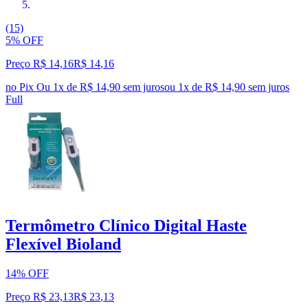
(15)
5% OFF
Preço R$ 14,16
R$
14
,
16
no Pix
Ou 1x de R$ 14,90 sem juros
ou
1
x de
R$ 14,90
sem juros
Full
Termômetro Clínico Digital Haste
Flexível Bioland
14% OFF
Preço R$ 23,13
R$
23
,
13