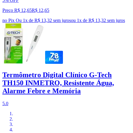
5% OFF
Preço R$ 12,65
R$
12
,
65
no Pix
Ou 1x de R$ 13,32 sem juros
ou
1
x de
R$ 13,32
sem juros
Termômetro Digital Clínico G-Tech
TH150 INMETRO, Resistente Água,
Alarme Febre e Memória
5.0