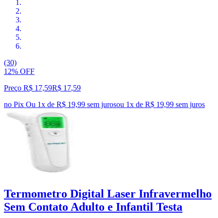
(30)
12% OFF
Preço R$ 17,59
R$
17
,
59
no Pix
Ou 1x de R$ 19,99 sem juros
ou
1
x de
R$ 19,99
sem juros
Termometro Digital Laser Infravermelho
Sem Contato Adulto e Infantil Testa