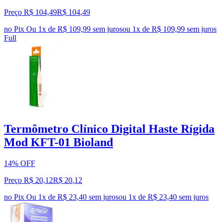
Preço R$ 104,49
R$
104
,
49
no Pix
Ou 1x de R$ 109,99 sem juros
ou
1
x de
R$ 109,99
sem juros
Full
Termômetro Clínico Digital Haste Rígida
Mod KFT-01 Bioland
14% OFF
Preço R$ 20,12
R$
20
,
12
no Pix
Ou 1x de R$ 23,40 sem juros
ou
1
x de
R$ 23,40
sem juros