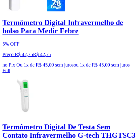
Termômetro Digital Infravermelho de
bolso Para Medir Febre
5% OFF
Preço R$ 42,75
R$
42
,
75
no Pix
Ou 1x de R$ 45,00 sem juros
ou
1
x de
R$ 45,00
sem juros
Full
Termômetro Digital De Testa Sem
Contato Infravermelho G-tech THGTSC3