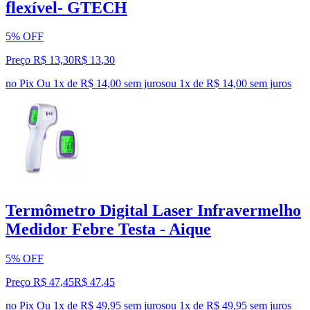
flexível- GTECH
5% OFF
Preço R$ 13,30
R$
13
,
30
no Pix
Ou 1x de R$ 14,00 sem juros
ou
1
x de
R$ 14,00
sem juros
Termômetro Digital Laser Infravermelho
Medidor Febre Testa - Aique
5% OFF
Preço R$ 47,45
R$
47
,
45
no Pix
Ou 1x de R$ 49,95 sem juros
ou
1
x de
R$ 49,95
sem juros