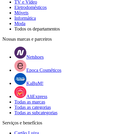
TV e Vídeo
Eletrodomésticos
Móveis
Informática
Moda
Todos os departamentos
Nossas marcas e parceiros
Netshoes
Epoca Cosméticos
KaBuM!
AliExpress
Todas as marcas
Todas as categorias
Todas as subcategorias
Serviços e benefícios
Cartão Luiza