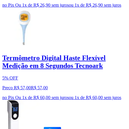
no Pix
Ou 1x de R$ 26,90 sem juros
ou
1
x de
R$ 26,90
sem juros
Termômetro Digital Haste Flexível
Medição em 8 Segundos Tecnoark
5% OFF
Preço R$ 57,00
R$
57
,
00
no Pix
Ou 1x de R$ 60,00 sem juros
ou
1
x de
R$ 60,00
sem juros