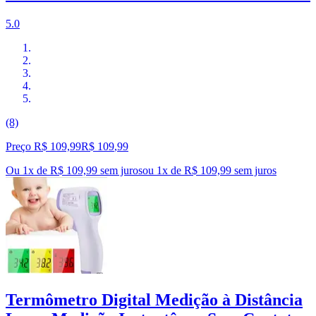
5.0
(8)
Preço R$ 109,99
R$
109
,
99
Ou 1x de R$ 109,99 sem juros
ou
1
x de
R$ 109,99
sem juros
Termômetro Digital Medição à Distância