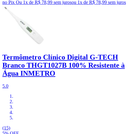
no Pix
Ou 1x de R$ 78,99 sem juros
ou
1
x de
R$ 78,99
sem juros
Termômetro Clínico Digital G-TECH
Branco THGT1027B 100% Resistente à
Água INMETRO
5.0
(15)
5% OFF