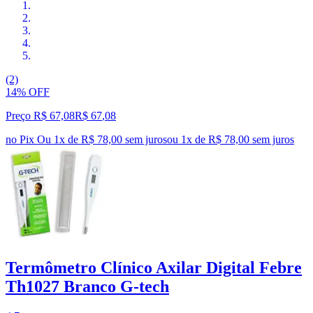
(2)
14% OFF
Preço R$ 67,08
R$
67
,
08
no Pix
Ou 1x de R$ 78,00 sem juros
ou
1
x de
R$ 78,00
sem juros
Termômetro Clínico Axilar Digital Febre
Th1027 Branco G-tech