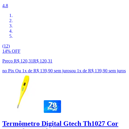
4.8
(12)
14% OFF
Preço R$ 120,31
R$
120
,
31
no Pix
Ou 1x de R$ 139,90 sem juros
ou
1
x de
R$ 139,90
sem juros
Termômetro Digital Gtech Th1027 Cor