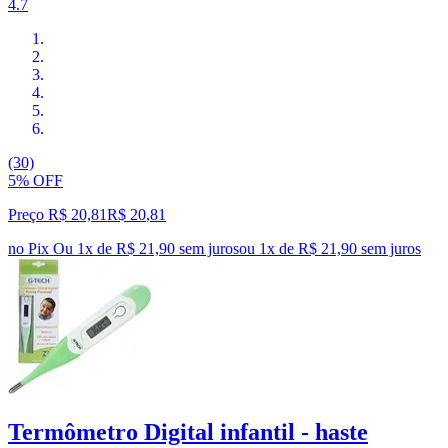
4.7
(30)
5% OFF
Preço R$ 20,81
R$
20
,
81
no Pix
Ou 1x de R$ 21,90 sem juros
ou
1
x de
R$ 21,90
sem juros
Termômetro Digital infantil - haste