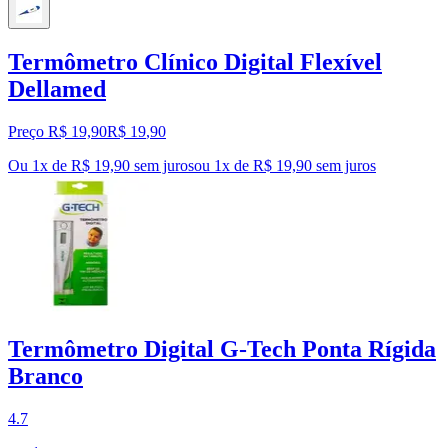
Termômetro Clínico Digital Flexível
Dellamed
Preço R$ 19,90
R$
19
,
90
Ou 1x de R$ 19,90 sem juros
ou
1
x de
R$ 19,90
sem juros
Termômetro Digital G-Tech Ponta Rígida
Branco
4.7