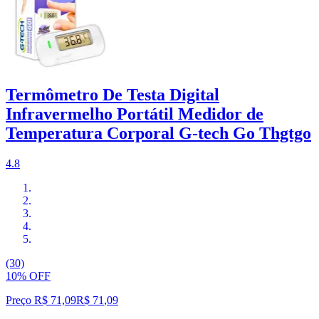
Termômetro De Testa Digital
Infravermelho Portátil Medidor de
Temperatura Corporal G-tech Go Thgtgo
4.8
(30)
10% OFF
Preço R$ 71,09
R$
71
,
09