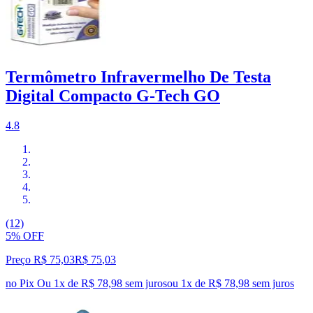
Termômetro Infravermelho De Testa
Digital Compacto G-Tech GO
4.8
(12)
5% OFF
Preço R$ 75,03
R$
75
,
03
no Pix
Ou 1x de R$ 78,98 sem juros
ou
1
x de
R$ 78,98
sem juros