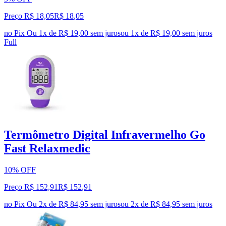
Preço R$ 18,05
R$
18
,
05
no Pix
Ou 1x de R$ 19,00 sem juros
ou
1
x de
R$ 19,00
sem juros
Full
Termômetro Digital Infravermelho Go
Fast Relaxmedic
10% OFF
Preço R$ 152,91
R$
152
,
91
no Pix
Ou 2x de R$ 84,95 sem juros
ou
2
x de
R$ 84,95
sem juros