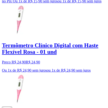
no Pix
Ou 1x de R$ 15,90 sem juros
ou
1
x de
R$ 15,90
sem juros
Termômetro Clínico Digital com Haste
Flexível Rosa - 01 und
Preço R$ 24,90
R$
24
,
90
Ou 1x de R$ 24,90 sem juros
ou
1
x de
R$ 24,90
sem juros