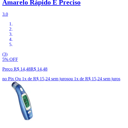
Amarelo Rápido E Preciso
3.0
(3)
5% OFF
Preço R$ 14,48
R$
14
,
48
no Pix
Ou 1x de R$ 15,24 sem juros
ou
1
x de
R$ 15,24
sem juros