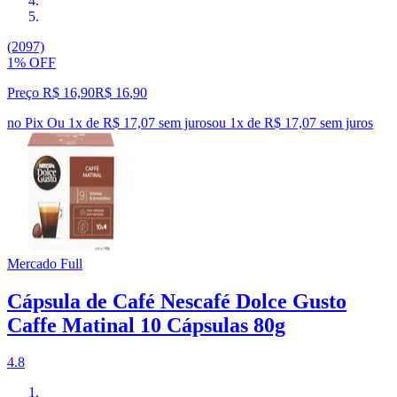
(2097)
1% OFF
Preço R$ 16,90
R$
16
,
90
no Pix
Ou 1x de R$ 17,07 sem juros
ou
1
x de
R$ 17,07
sem juros
Mercado Full
Cápsula de Café Nescafé Dolce Gusto
Caffe Matinal 10 Cápsulas 80g
4.8