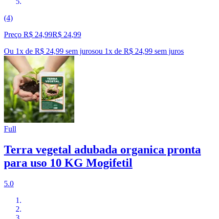
(4)
Preço R$ 24,99
R$
24
,
99
Ou 1x de R$ 24,99 sem juros
ou
1
x de
R$ 24,99
sem juros
Full
Terra vegetal adubada organica pronta
para uso 10 KG Mogifetil
5.0