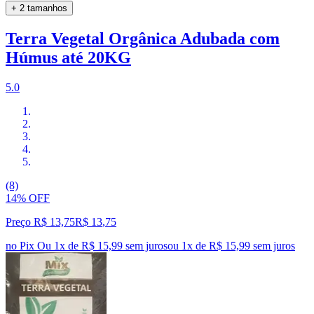
+ 2 tamanhos
Terra Vegetal Orgânica Adubada com
Húmus até 20KG
5.0
(8)
14% OFF
Preço R$ 13,75
R$
13
,
75
no Pix
Ou 1x de R$ 15,99 sem juros
ou
1
x de
R$ 15,99
sem juros