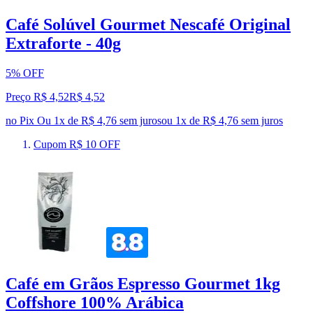
Café Solúvel Gourmet Nescafé Original
Extraforte - 40g
5% OFF
Preço R$ 4,52
R$
4
,
52
no Pix
Ou 1x de R$ 4,76 sem juros
ou
1
x de
R$ 4,76
sem juros
Cupom R$ 10 OFF
Café em Grãos Espresso Gourmet 1kg
Coffshore 100% Arábica