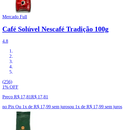
Mercado Full
Café Solúvel Nescafé Tradição 100g
4.8
(256)
1% OFF
Preço R$ 17,81
R$
17
,
81
no Pix
Ou 1x de R$ 17,99 sem juros
ou
1
x de
R$ 17,99
sem juros