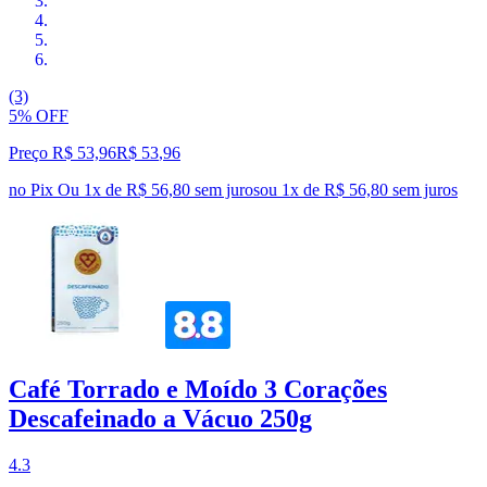
(3)
5% OFF
Preço R$ 53,96
R$
53
,
96
no Pix
Ou 1x de R$ 56,80 sem juros
ou
1
x de
R$ 56,80
sem juros
Café Torrado e Moído 3 Corações
Descafeinado a Vácuo 250g
4.3