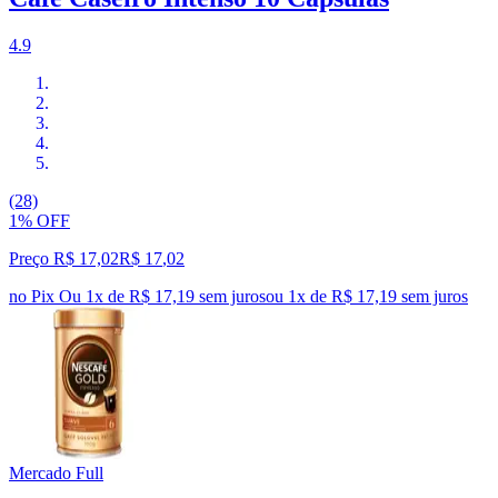
4.9
(28)
1% OFF
Preço R$ 17,02
R$
17
,
02
no Pix
Ou 1x de R$ 17,19 sem juros
ou
1
x de
R$ 17,19
sem juros
Mercado Full