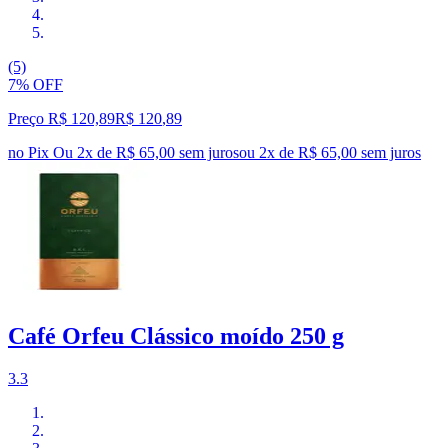
(5)
7% OFF
Preço R$ 120,89
R$
120
,
89
no Pix
Ou 2x de R$ 65,00 sem juros
ou
2
x de
R$ 65,00
sem juros
Café Orfeu Clássico moído 250 g
3.3