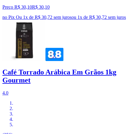
Preço R$ 30,10
R$
30
,
10
no Pix
Ou 1x de R$ 30,72 sem juros
ou
1
x de
R$ 30,72
sem juros
Café Torrado Arábica Em Grãos 1kg
Gourmet
4.0