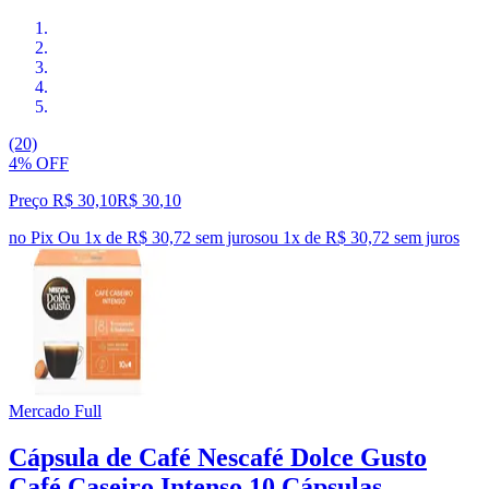
(20)
4% OFF
Preço R$ 30,10
R$
30
,
10
no Pix
Ou 1x de R$ 30,72 sem juros
ou
1
x de
R$ 30,72
sem juros
Mercado Full
Cápsula de Café Nescafé Dolce Gusto
Café Caseiro Intenso 10 Cápsulas