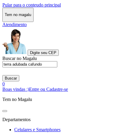
Pular para o conteudo principal
Tem no magalu
Atendimento
Digite seu CEP
Buscar no Magalu
Buscar
0
Boas vindas :)
Entre ou Cadastre-se
Tem no Magalu
Departamentos
Celulares e Smartphones