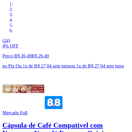
(24)
4% OFF
Preço R$ 26,49
R$
26
,
49
no Pix
Ou 1x de R$ 27,04 sem juros
ou
1
x de
R$ 27,04
sem juros
Mercado Full
Cápsula de Café Compatível com