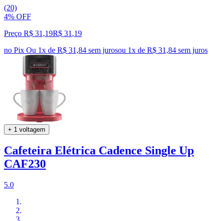
(20)
4% OFF
Preço R$ 31,19
R$
31
,
19
no Pix
Ou 1x de R$ 31,84 sem juros
ou
1
x de
R$ 31,84
sem juros
+ 1 voltagem
Cafeteira Elétrica Cadence Single Up
CAF230
5.0