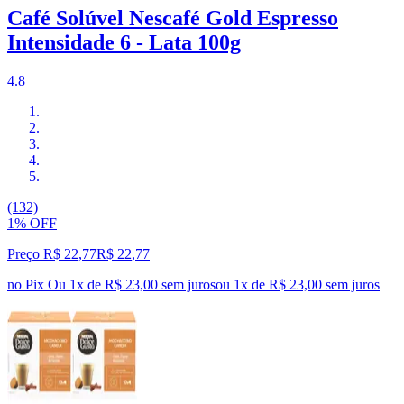
Café Solúvel Nescafé Gold Espresso
Intensidade 6 - Lata 100g
4.8
(132)
1% OFF
Preço R$ 22,77
R$
22
,
77
no Pix
Ou 1x de R$ 23,00 sem juros
ou
1
x de
R$ 23,00
sem juros