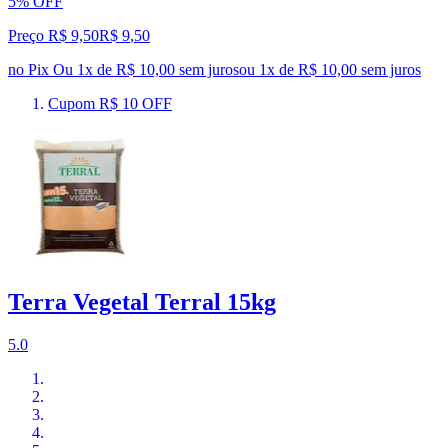
5% OFF
Preço R$ 9,50
R$
9
,
50
no Pix
Ou 1x de R$ 10,00 sem juros
ou
1
x de
R$ 10,00
sem juros
Cupom R$ 10 OFF
Terra Vegetal Terral 15kg
5.0