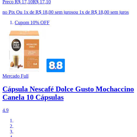
Preço R$ 17,10
R$
17
,
10
no Pix
Ou 1x de R$ 18,00 sem juros
ou
1
x de
R$ 18,00
sem juros
Cupom 10% OFF
Mercado Full
Cápsula Nescafé Dolce Gusto Mochaccino
Canela 10 Cápsulas
4.9