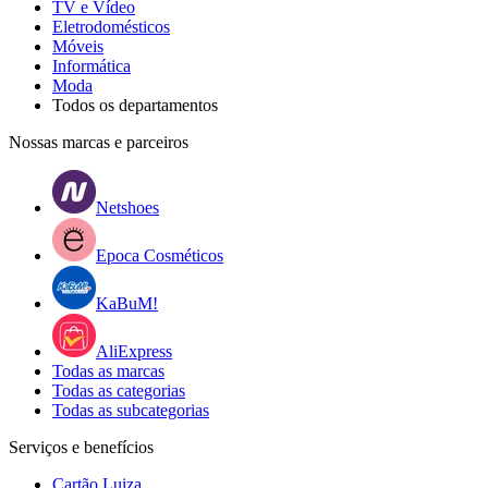
TV e Vídeo
Eletrodomésticos
Móveis
Informática
Moda
Todos os departamentos
Nossas marcas e parceiros
Netshoes
Epoca Cosméticos
KaBuM!
AliExpress
Todas as marcas
Todas as categorias
Todas as subcategorias
Serviços e benefícios
Cartão Luiza