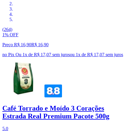
(264)
1% OFF
Preço R$ 16,90
R$
16
,
90
no Pix
Ou 1x de R$ 17,07 sem juros
ou
1
x de
R$ 17,07
sem juros
Café Torrado e Moído 3 Corações
Estrada Real Premium Pacote 500g
5.0