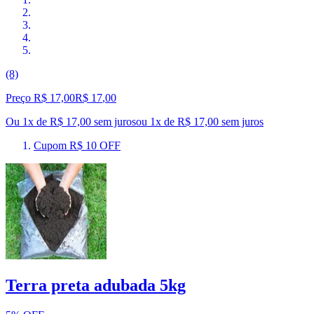
(8)
Preço R$ 17,00
R$
17
,
00
Ou 1x de R$ 17,00 sem juros
ou
1
x de
R$ 17,00
sem juros
Cupom R$ 10 OFF
Terra preta adubada 5kg