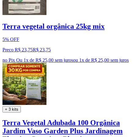
Terra vegetal orgânica 25kg mix
5% OFF
Preço R$ 23,75
R$
23
,
75
no Pix
Ou 1x de R$ 25,00 sem juros
ou
1
x de
R$ 25,00
sem juros
+ 3 kits
Terra Vegetal Adubada 100 Orgânica
Jardim Vaso Garden Plus Jardinagem