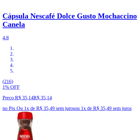
Cápsula Nescafé Dolce Gusto Mochaccino
Canela
4.8
(216)
1% OFF
Preço R$ 35,14
R$
35
,
14
no Pix
Ou 1x de R$ 35,49 sem juros
ou
1
x de
R$ 35,49
sem juros