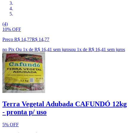
(4)
10% OFF
Preço R$ 14,77
R$
14
,
77
no Pix
Ou 1x de R$ 16,41 sem juros
ou
1
x de
R$ 16,41
sem juros
Terra Vegetal Adubada CAFUNDÓ 12kg
- pronta p/ uso
5% OFF