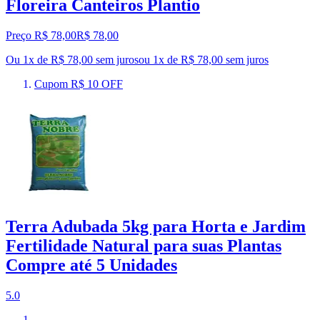
Floreira Canteiros Plantio
Preço R$ 78,00
R$
78
,
00
Ou 1x de R$ 78,00 sem juros
ou
1
x de
R$ 78,00
sem juros
Cupom R$ 10 OFF
Terra Adubada 5kg para Horta e Jardim
Fertilidade Natural para suas Plantas
Compre até 5 Unidades
5.0