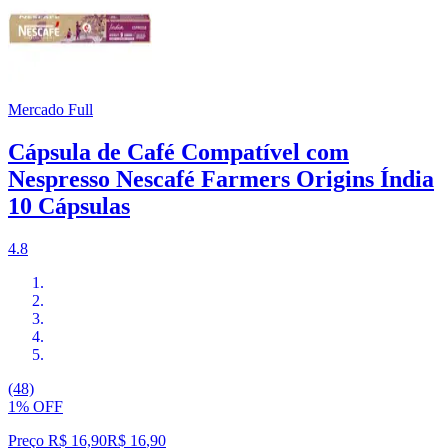
Mercado Full
Cápsula de Café Compatível com
Nespresso Nescafé Farmers Origins Índia
10 Cápsulas
4.8
(48)
1% OFF
Preço R$ 16,90
R$
16
,
90