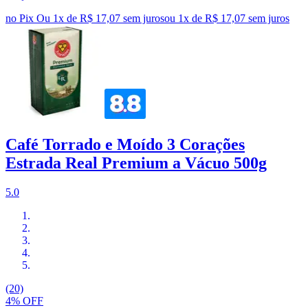
no Pix
Ou 1x de R$ 17,07 sem juros
ou
1
x de
R$ 17,07
sem juros
Café Torrado e Moído 3 Corações
Estrada Real Premium a Vácuo 500g
5.0
(20)
4% OFF