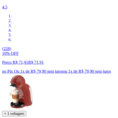
4.5
(228)
10% OFF
Preço R$ 71,91
R$
71
,
91
no Pix
Ou 1x de R$ 79,90 sem juros
ou
1
x de
R$ 79,90
sem juros
+ 1 voltagem