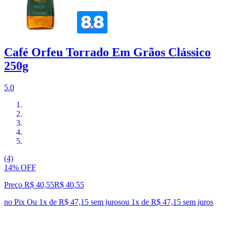
Café Orfeu Torrado Em Grãos Clássico
250g
5.0
(4)
14% OFF
Preço R$ 40,55
R$
40
,
55
no Pix
Ou 1x de R$ 47,15 sem juros
ou
1
x de
R$ 47,15
sem juros