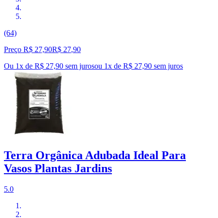
(64)
Preço R$ 27,90
R$
27
,
90
Ou 1x de R$ 27,90 sem juros
ou
1
x de
R$ 27,90
sem juros
Terra Orgânica Adubada Ideal Para
Vasos Plantas Jardins
5.0