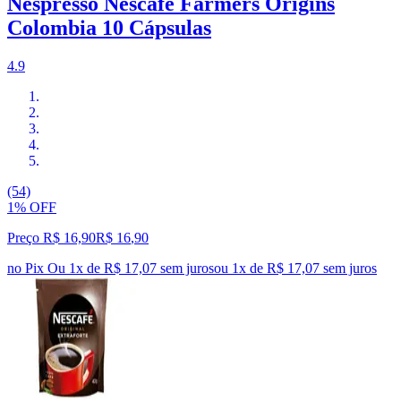
Nespresso Nescafé Farmers Origins
Colombia 10 Cápsulas
4.9
(54)
1% OFF
Preço R$ 16,90
R$
16
,
90
no Pix
Ou 1x de R$ 17,07 sem juros
ou
1
x de
R$ 17,07
sem juros