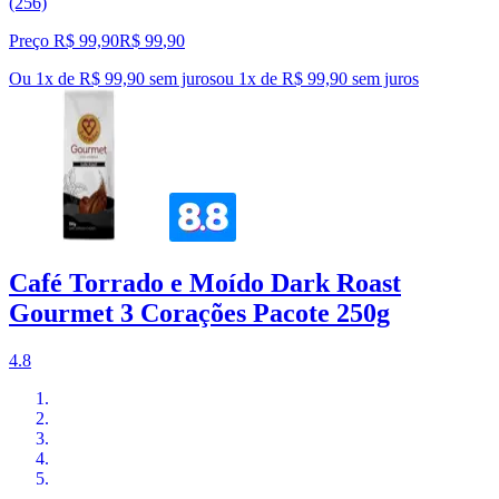
(256)
Preço R$ 99,90
R$
99
,
90
Ou 1x de R$ 99,90 sem juros
ou
1
x de
R$ 99,90
sem juros
Café Torrado e Moído Dark Roast
Gourmet 3 Corações Pacote 250g
4.8