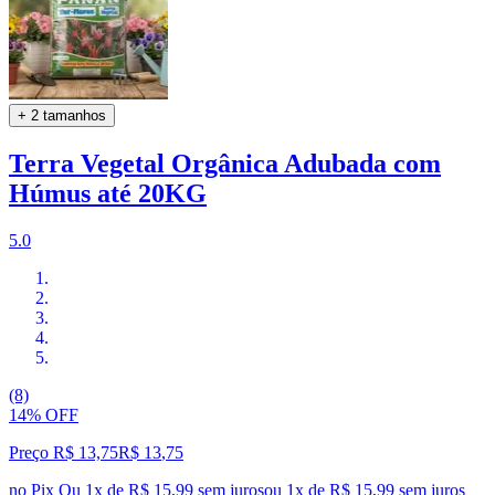
+ 2 tamanhos
Terra Vegetal Orgânica Adubada com
Húmus até 20KG
5.0
(8)
14% OFF
Preço R$ 13,75
R$
13
,
75
no Pix
Ou 1x de R$ 15,99 sem juros
ou
1
x de
R$ 15,99
sem juros