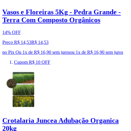
Vasos e Floreiras 5Kg - Pedra Grande -
Terra Com Composto Orgânicos
14% OFF
Preço R$ 14,53
R$
14
,
53
no Pix
Ou 1x de R$ 16,90 sem juros
ou
1
x de
R$ 16,90
sem juros
Cupom R$ 10 OFF
Crotalaria Juncea Adubação Organica
20kg