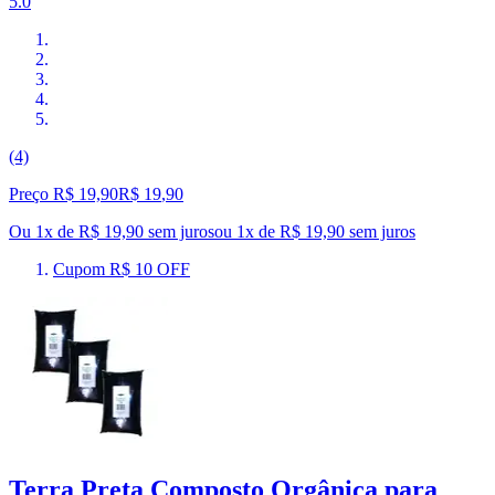
5.0
(4)
Preço R$ 19,90
R$
19
,
90
Ou 1x de R$ 19,90 sem juros
ou
1
x de
R$ 19,90
sem juros
Cupom R$ 10 OFF
Terra Preta Composto Orgânica para