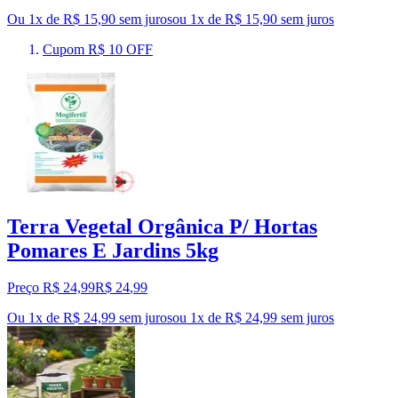
Ou 1x de R$ 15,90 sem juros
ou
1
x de
R$ 15,90
sem juros
Cupom R$ 10 OFF
Terra Vegetal Orgânica P/ Hortas
Pomares E Jardins 5kg
Preço R$ 24,99
R$
24
,
99
Ou 1x de R$ 24,99 sem juros
ou
1
x de
R$ 24,99
sem juros