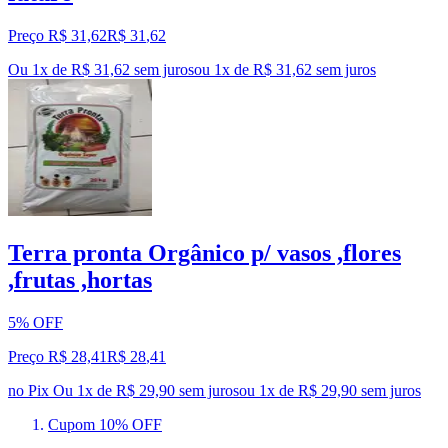
Preço R$ 31,62
R$
31
,
62
Ou 1x de R$ 31,62 sem juros
ou
1
x de
R$ 31,62
sem juros
Terra pronta Orgânico p/ vasos ,flores
,frutas ,hortas
5% OFF
Preço R$ 28,41
R$
28
,
41
no Pix
Ou 1x de R$ 29,90 sem juros
ou
1
x de
R$ 29,90
sem juros
Cupom 10% OFF