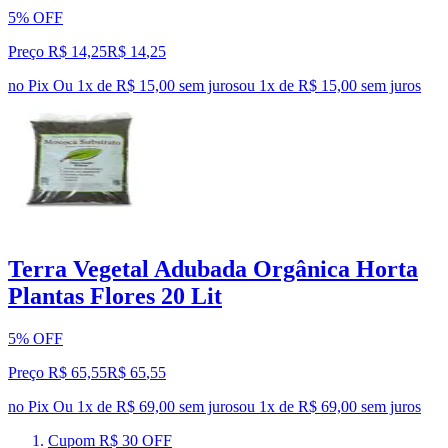
5% OFF
Preço R$ 14,25
R$
14
,
25
no Pix
Ou 1x de R$ 15,00 sem juros
ou
1
x de
R$ 15,00
sem juros
Terra Vegetal Adubada Orgânica Horta
Plantas Flores 20 Lit
5% OFF
Preço R$ 65,55
R$
65
,
55
no Pix
Ou 1x de R$ 69,00 sem juros
ou
1
x de
R$ 69,00
sem juros
Cupom R$ 30 OFF