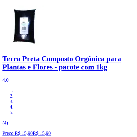
Terra Preta Composto Orgânica para
Plantas e Flores - pacote com 1kg
4.0
(4)
Preço R$ 15,90
R$
15
,
90