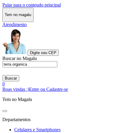
Pular para o conteudo principal
Tem no magalu
Atendimento
Digite seu CEP
Buscar no Magalu
Buscar
0
Boas vindas :)
Entre ou Cadastre-se
Tem no Magalu
Departamentos
Celulares e Smartphones