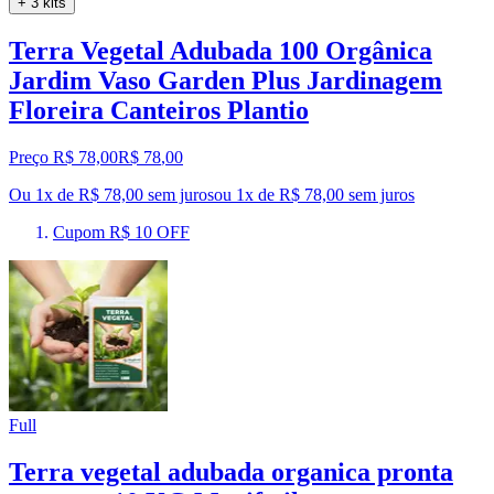
+ 3 kits
Terra Vegetal Adubada 100 Orgânica
Jardim Vaso Garden Plus Jardinagem
Floreira Canteiros Plantio
Preço R$ 78,00
R$
78
,
00
Ou 1x de R$ 78,00 sem juros
ou
1
x de
R$ 78,00
sem juros
Cupom R$ 10 OFF
Full
Terra vegetal adubada organica pronta