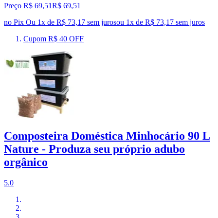
Preço R$ 69,51
R$
69
,
51
no Pix
Ou 1x de R$ 73,17 sem juros
ou
1
x de
R$ 73,17
sem juros
Cupom R$ 40 OFF
Composteira Doméstica Minhocário 90 L
Nature - Produza seu próprio adubo
orgânico
5.0