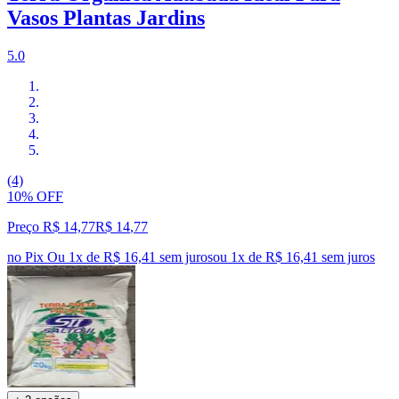
Vasos Plantas Jardins
5.0
(4)
10% OFF
Preço R$ 14,77
R$
14
,
77
no Pix
Ou 1x de R$ 16,41 sem juros
ou
1
x de
R$ 16,41
sem juros