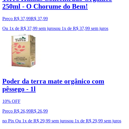
250ml - O Chorume do Bem!
Preço R$ 37,99
R$
37
,
99
Ou 1x de R$ 37,99 sem juros
ou
1
x de
R$ 37,99
sem juros
Poder da terra mate orgânico com
pêssego - 1l
10% OFF
Preço R$ 26,99
R$
26
,
99
no Pix
Ou 1x de R$ 29,99 sem juros
ou
1
x de
R$ 29,99
sem juros