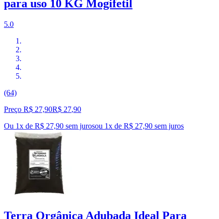
para uso 10 KG Mogifetil
5.0
(64)
Preço R$ 27,90
R$
27
,
90
Ou 1x de R$ 27,90 sem juros
ou
1
x de
R$ 27,90
sem juros
Terra Orgânica Adubada Ideal Para