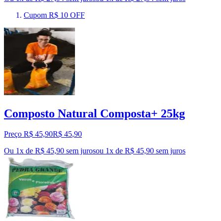
Cupom R$ 10 OFF
Composto Natural Composta+ 25kg
Preço R$ 45,90
R$
45
,
90
Ou 1x de R$ 45,90 sem juros
ou
1
x de
R$ 45,90
sem juros