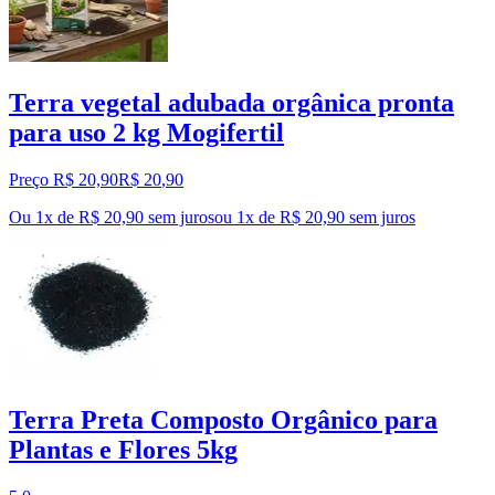
Terra vegetal adubada orgânica pronta
para uso 2 kg Mogifertil
Preço R$ 20,90
R$
20
,
90
Ou 1x de R$ 20,90 sem juros
ou
1
x de
R$ 20,90
sem juros
Terra Preta Composto Orgânico para
Plantas e Flores 5kg