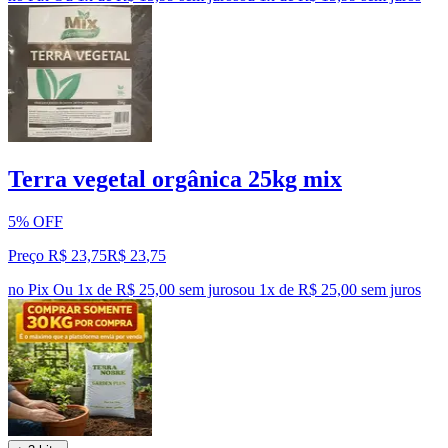
Terra vegetal orgânica 25kg mix
5% OFF
Preço R$ 23,75
R$
23
,
75
no Pix
Ou 1x de R$ 25,00 sem juros
ou
1
x de
R$ 25,00
sem juros