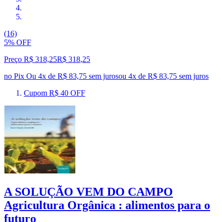
(16)
5% OFF
Preço R$ 318,25
R$
318
,
25
no Pix
Ou 4x de R$ 83,75 sem juros
ou
4
x de
R$ 83,75
sem juros
Cupom R$ 40 OFF
A SOLUÇÃO VEM DO CAMPO
Agricultura Orgânica : alimentos para o
futuro