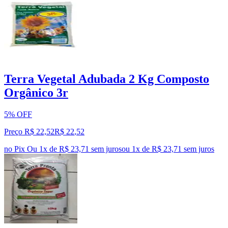
Terra Vegetal Adubada 2 Kg Composto
Orgânico 3r
5% OFF
Preço R$ 22,52
R$
22
,
52
no Pix
Ou 1x de R$ 23,71 sem juros
ou
1
x de
R$ 23,71
sem juros