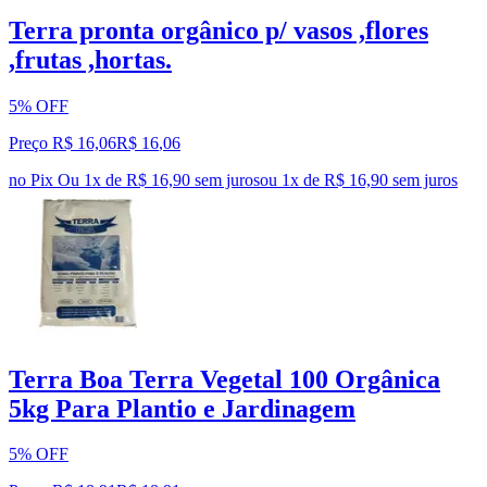
Terra pronta orgânico p/ vasos ,flores
,frutas ,hortas.
5% OFF
Preço R$ 16,06
R$
16
,
06
no Pix
Ou 1x de R$ 16,90 sem juros
ou
1
x de
R$ 16,90
sem juros
Terra Boa Terra Vegetal 100 Orgânica
5kg Para Plantio e Jardinagem
5% OFF