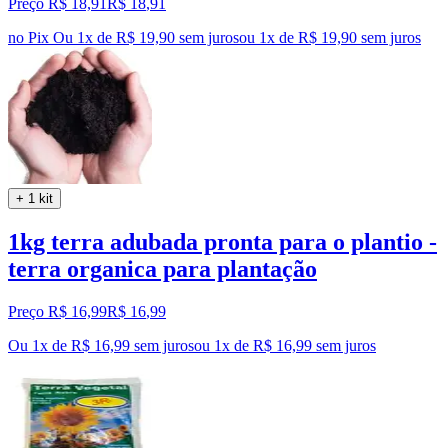
Preço R$ 18,91
R$
18
,
91
no Pix
Ou 1x de R$ 19,90 sem juros
ou
1
x de
R$ 19,90
sem juros
+ 1 kit
1kg terra adubada pronta para o plantio -
terra organica para plantação
Preço R$ 16,99
R$
16
,
99
Ou 1x de R$ 16,99 sem juros
ou
1
x de
R$ 16,99
sem juros