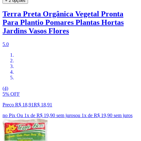
+ 2 opções
Terra Preta Orgânica Vegetal Pronta
Para Plantio Pomares Plantas Hortas
Jardins Vasos Flores
5.0
(4)
5% OFF
Preço R$ 18,91
R$
18
,
91
no Pix
Ou 1x de R$ 19,90 sem juros
ou
1
x de
R$ 19,90
sem juros