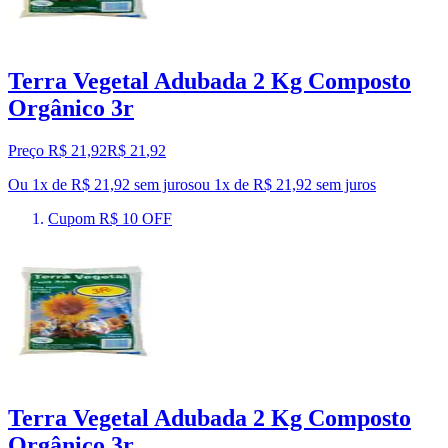
Terra Vegetal Adubada 2 Kg Composto
Orgânico 3r
Preço R$ 21,92
R$
21
,
92
Ou 1x de R$ 21,92 sem juros
ou
1
x de
R$ 21,92
sem juros
Cupom R$ 10 OFF
Terra Vegetal Adubada 2 Kg Composto
Orgânico 3r