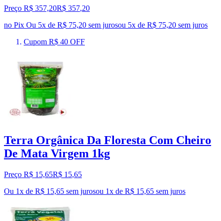
Preço R$ 357,20
R$
357
,
20
no Pix
Ou 5x de R$ 75,20 sem juros
ou
5
x de
R$ 75,20
sem juros
Cupom R$ 40 OFF
Terra Orgânica Da Floresta Com Cheiro
De Mata Virgem 1kg
Preço R$ 15,65
R$
15
,
65
Ou 1x de R$ 15,65 sem juros
ou
1
x de
R$ 15,65
sem juros