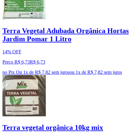
Terra Vegetal Adubada Orgânica Hortas
Jardim Pomar 1 Litro
14% OFF
Preço R$ 6,73
R$
6
,
73
no Pix
Ou 1x de R$ 7,82 sem juros
ou
1
x de
R$ 7,82
sem juros
Terra vegetal orgânica 10kg mix