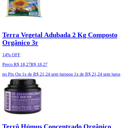
Terra Vegetal Adubada 2 Kg Composto
Orgânico 3r
14% OFF
Preço R$ 18,27
R$
18
,
27
no Pix
Ou 1x de R$ 21,24 sem juros
ou
1
x de
R$ 21,24
sem juros
Terrô Húmus Concentrado Orgânico