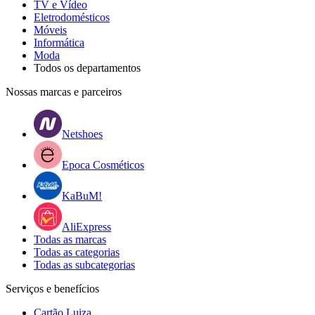
TV e Vídeo
Eletrodomésticos
Móveis
Informática
Moda
Todos os departamentos
Nossas marcas e parceiros
Netshoes
Epoca Cosméticos
KaBuM!
AliExpress
Todas as marcas
Todas as categorias
Todas as subcategorias
Serviços e benefícios
Cartão Luiza