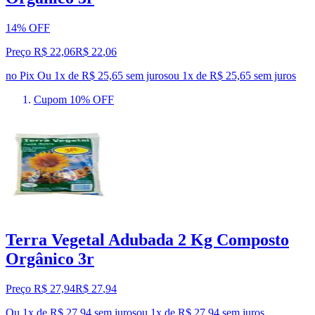
14% OFF
Preço R$ 22,06
R$
22
,
06
no Pix
Ou 1x de R$ 25,65 sem juros
ou
1
x de
R$ 25,65
sem juros
Cupom 10% OFF
Terra Vegetal Adubada 2 Kg Composto
Orgânico 3r
Preço R$ 27,94
R$
27
,
94
Ou 1x de R$ 27,94 sem juros
ou
1
x de
R$ 27,94
sem juros