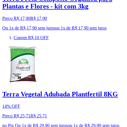
Plantas e Flores - kit com 3kg
Preço R$ 17,90
R$
17
,
90
Ou 1x de R$ 17,90 sem juros
ou
1
x de
R$ 17,90
sem juros
Cupom R$ 10 OFF
Terra Vegetal Adubada Plantfertil 8KG
14% OFF
Preço R$ 25,71
R$
25
,
71
no Pix
Ou 1x de R$ 29,90 sem juros
ou
1
x de
R$ 29,90
sem juros