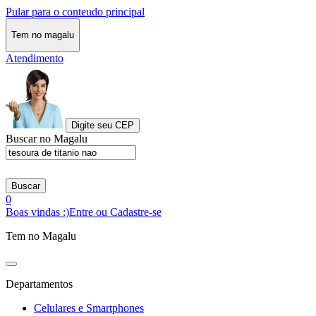
Pular para o conteudo principal
Tem no magalu
Atendimento
Digite seu CEP
Buscar no Magalu
Buscar
0
Boas vindas :)
Entre ou Cadastre-se
Tem no Magalu
Departamentos
Celulares e Smartphones