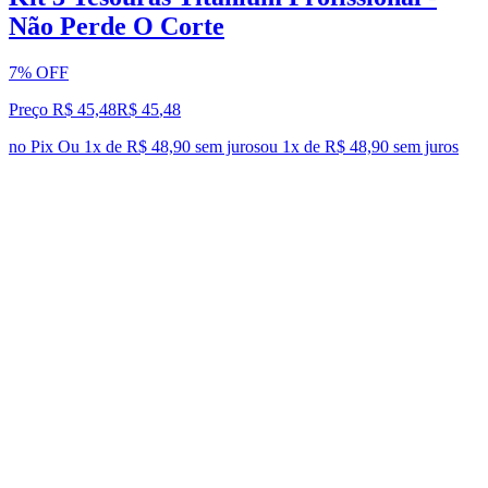
Não Perde O Corte
7% OFF
Preço R$ 45,48
R$
45
,
48
no Pix
Ou 1x de R$ 48,90 sem juros
ou
1
x de
R$ 48,90
sem juros