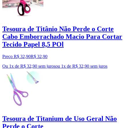
Tesoura de Titânio Não Perde o Corte
Cabo Emborrachado Macio Para Cortar
Tecido Papel 8,5 POl
Preço R$ 32,90
R$
32
,
90
Ou 1x de R$ 32,90 sem juros
ou
1
x de
R$ 32,90
sem juros
Tesoura de Titanium de Uso Geral Não
Perde o Corte