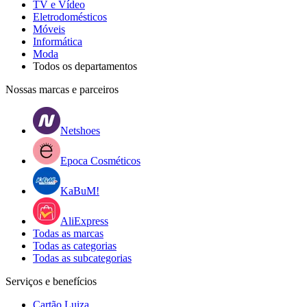
TV e Vídeo
Eletrodomésticos
Móveis
Informática
Moda
Todos os departamentos
Nossas marcas e parceiros
Netshoes
Epoca Cosméticos
KaBuM!
AliExpress
Todas as marcas
Todas as categorias
Todas as subcategorias
Serviços e benefícios
Cartão Luiza