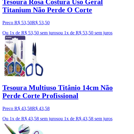
Tesoura Rosa Costura Uso Geral
Titanium Não Perde O Corte
Preço R$ 53,50
R$
53
,
50
Ou 1x de R$ 53,50 sem juros
ou
1
x de
R$ 53,50
sem juros
Tesoura Multiuso Titânio 14cm Não
Perde Corte Profissional
Preço R$ 43,58
R$
43
,
58
Ou 1x de R$ 43,58 sem juros
ou
1
x de
R$ 43,58
sem juros