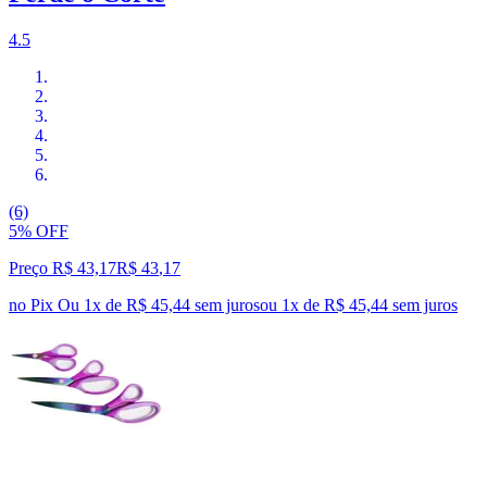
4.5
(6)
5% OFF
Preço R$ 43,17
R$
43
,
17
no Pix
Ou 1x de R$ 45,44 sem juros
ou
1
x de
R$ 45,44
sem juros