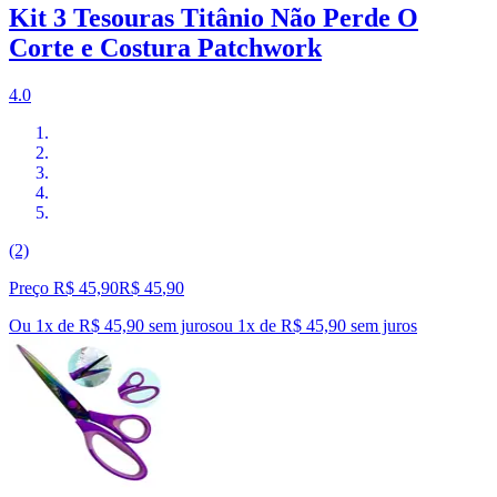
Kit 3 Tesouras Titânio Não Perde O
Corte e Costura Patchwork
4.0
(2)
Preço R$ 45,90
R$
45
,
90
Ou 1x de R$ 45,90 sem juros
ou
1
x de
R$ 45,90
sem juros