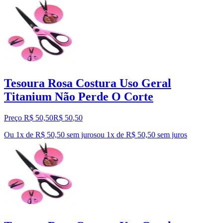
Tesoura Rosa Costura Uso Geral
Titanium Não Perde O Corte
Preço R$ 50,50
R$
50
,
50
Ou 1x de R$ 50,50 sem juros
ou
1
x de
R$ 50,50
sem juros