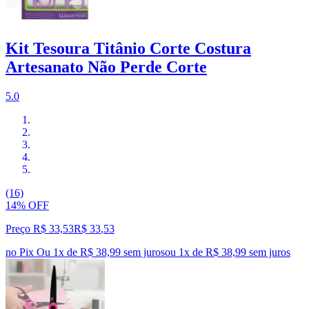
Kit Tesoura Titânio Corte Costura
Artesanato Não Perde Corte
5.0
(16)
14% OFF
Preço R$ 33,53
R$
33
,
53
no Pix
Ou 1x de R$ 38,99 sem juros
ou
1
x de
R$ 38,99
sem juros