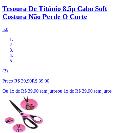
Tesoura De Titânio 8,5p Cabo Soft
Costura Não Perde O Corte
5.0
(3)
Preço R$ 39,90
R$
39
,
90
Ou 1x de R$ 39,90 sem juros
ou
1
x de
R$ 39,90
sem juros