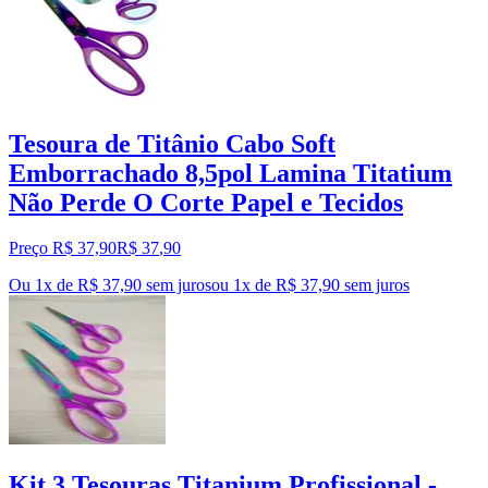
Tesoura de Titânio Cabo Soft
Emborrachado 8,5pol Lamina Titatium
Não Perde O Corte Papel e Tecidos
Preço R$ 37,90
R$
37
,
90
Ou 1x de R$ 37,90 sem juros
ou
1
x de
R$ 37,90
sem juros
Kit 3 Tesouras Titanium Profissional -