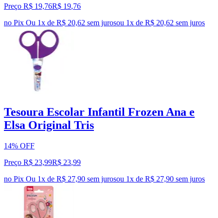
Preço R$ 19,76
R$
19
,
76
no Pix
Ou 1x de R$ 20,62 sem juros
ou
1
x de
R$ 20,62
sem juros
Tesoura Escolar Infantil Frozen Ana e
Elsa Original Tris
14% OFF
Preço R$ 23,99
R$
23
,
99
no Pix
Ou 1x de R$ 27,90 sem juros
ou
1
x de
R$ 27,90
sem juros