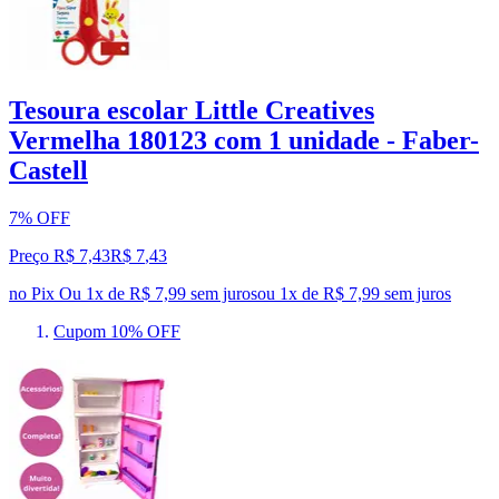
Tesoura escolar Little Creatives
Vermelha 180123 com 1 unidade - Faber-
Castell
7% OFF
Preço R$ 7,43
R$
7
,
43
no Pix
Ou 1x de R$ 7,99 sem juros
ou
1
x de
R$ 7,99
sem juros
Cupom 10% OFF