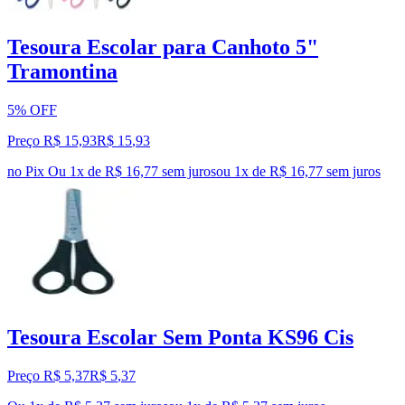
Tesoura Escolar para Canhoto 5"
Tramontina
5% OFF
Preço R$ 15,93
R$
15
,
93
no Pix
Ou 1x de R$ 16,77 sem juros
ou
1
x de
R$ 16,77
sem juros
Tesoura Escolar Sem Ponta KS96 Cis
Preço R$ 5,37
R$
5
,
37