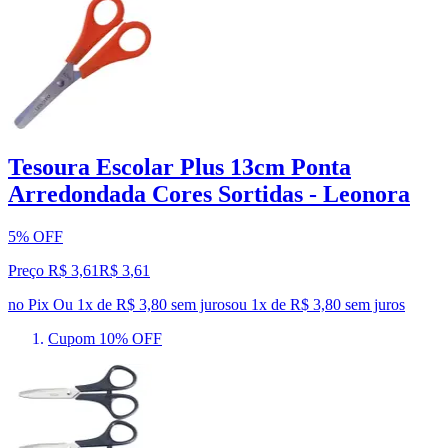
Tesoura Escolar Plus 13cm Ponta
Arredondada Cores Sortidas - Leonora
5% OFF
Preço R$ 3,61
R$
3
,
61
no Pix
Ou 1x de R$ 3,80 sem juros
ou
1
x de
R$ 3,80
sem juros
Cupom 10% OFF