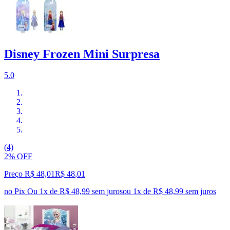
Disney Frozen Mini Surpresa
5.0
(4)
2% OFF
Preço R$ 48,01
R$
48
,
01
no Pix
Ou 1x de R$ 48,99 sem juros
ou
1
x de
R$ 48,99
sem juros