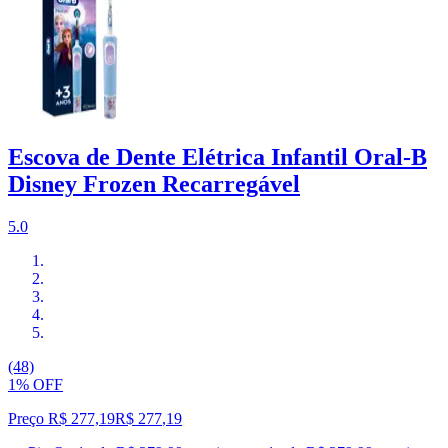
Escova de Dente Elétrica Infantil Oral-B
Disney Frozen Recarregável
5.0
(48)
1% OFF
Preço R$ 277,19
R$
277
,
19