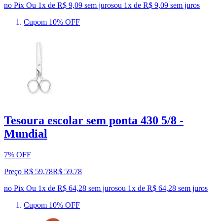
no Pix
Ou 1x de R$ 9,09 sem juros
ou
1
x de
R$ 9,09
sem juros
Cupom 10% OFF
Tesoura escolar sem ponta 430 5/8 -
Mundial
7% OFF
Preço R$ 59,78
R$
59
,
78
no Pix
Ou 1x de R$ 64,28 sem juros
ou
1
x de
R$ 64,28
sem juros
Cupom 10% OFF