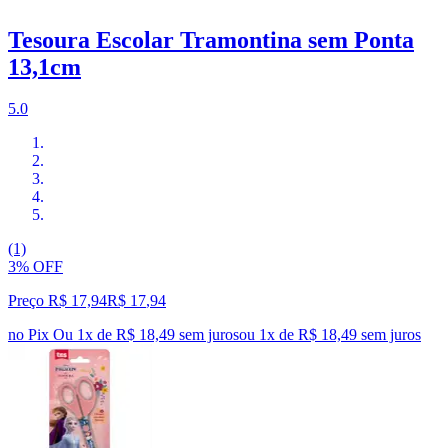
Tesoura Escolar Tramontina sem Ponta
13,1cm
5.0
(1)
3% OFF
Preço R$ 17,94
R$
17
,
94
no Pix
Ou 1x de R$ 18,49 sem juros
ou
1
x de
R$ 18,49
sem juros