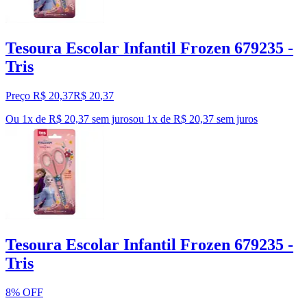
Tesoura Escolar Infantil Frozen 679235 -
Tris
Preço R$ 20,37
R$
20
,
37
Ou 1x de R$ 20,37 sem juros
ou
1
x de
R$ 20,37
sem juros
Tesoura Escolar Infantil Frozen 679235 -
Tris
8% OFF