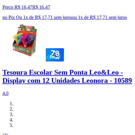
Preço R$ 16,47
R$
16
,
47
no Pix
Ou 1x de R$ 17,71 sem juros
ou
1
x de
R$ 17,71
sem juros
Tesoura Escolar Sem Ponta Leo&Leo -
Display com 12 Unidades Leonora - 10589
4.0