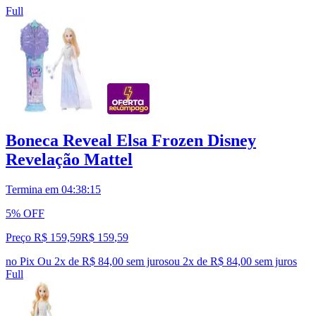
Full
Boneca Reveal Elsa Frozen Disney
Revelação Mattel
Termina em
04:38:14
5% OFF
Preço R$ 159,59
R$
159
,
59
no Pix
Ou 2x de R$ 84,00 sem juros
ou
2
x de
R$ 84,00
sem juros
Full