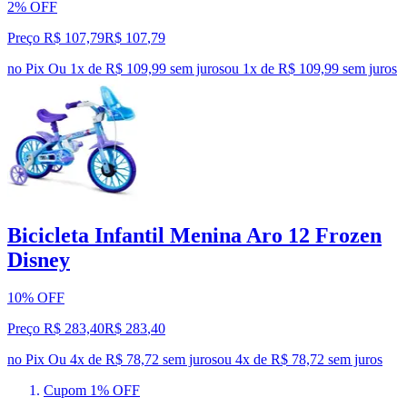
2% OFF
Preço R$ 107,79
R$
107
,
79
no Pix
Ou 1x de R$ 109,99 sem juros
ou
1
x de
R$ 109,99
sem juros
Bicicleta Infantil Menina Aro 12 Frozen
Disney
10% OFF
Preço R$ 283,40
R$
283
,
40
no Pix
Ou 4x de R$ 78,72 sem juros
ou
4
x de
R$ 78,72
sem juros
Cupom 1% OFF