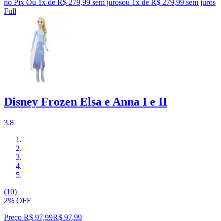
no Pix
Ou 1x de R$ 279,99 sem juros
ou
1
x de
R$ 279,99
sem juros
Full
Disney Frozen Elsa e Anna I e II
3.8
(10)
2% OFF
Preço R$ 97,99
R$
97
,
99