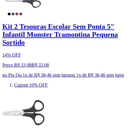
Kit 2 Tesouras Escolar Sem Ponta 5"
Infantil Monster Tramontina Pequena
Sortido
14% OFF
Preço R$ 33,08
R$
33
,
08
no Pix
Ou 1x de R$ 38,46 sem juros
ou
1
x de
R$ 38,46
sem juros
Cupom 10% OFF