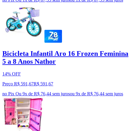
Bicicleta Infantil Aro 16 Frozen Feminina
5 a 8 Anos Nathor
14% OFF
Preço R$ 591,67
R$
591
,
67
no Pix
Ou 9x de R$ 76,44 sem juros
ou
9
x de
R$ 76,44
sem juros