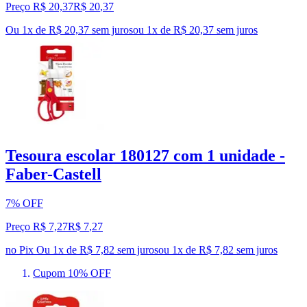
Preço R$ 20,37
R$
20
,
37
Ou 1x de R$ 20,37 sem juros
ou
1
x de
R$ 20,37
sem juros
Tesoura escolar 180127 com 1 unidade -
Faber-Castell
7% OFF
Preço R$ 7,27
R$
7
,
27
no Pix
Ou 1x de R$ 7,82 sem juros
ou
1
x de
R$ 7,82
sem juros
Cupom 10% OFF