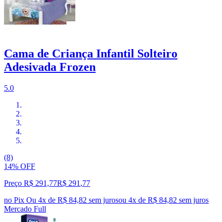
Cama de Criança Infantil Solteiro
Adesivada Frozen
5.0
(8)
14% OFF
Preço R$ 291,77
R$
291
,
77
no Pix
Ou 4x de R$ 84,82 sem juros
ou
4
x de
R$ 84,82
sem juros
Mercado Full