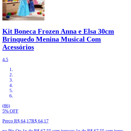
Kit Boneca Frozen Anna e Elsa 30cm
Brinquedo Menina Musical Com
Acessórios
4.5
(86)
5% OFF
Preço R$ 64,17
R$
64
,
17
no Pix
Ou 1x de R$ 67,55 sem juros
ou
1
x de
R$ 67,55
sem juros