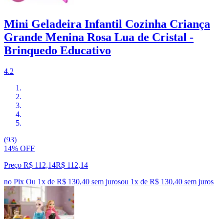
Mini Geladeira Infantil Cozinha Criança
Grande Menina Rosa Lua de Cristal -
Brinquedo Educativo
4.2
(93)
14% OFF
Preço R$ 112,14
R$
112
,
14
no Pix
Ou 1x de R$ 130,40 sem juros
ou
1
x de
R$ 130,40
sem juros