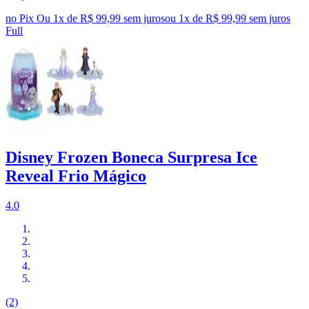
no Pix
Ou 1x de R$ 99,99 sem juros
ou
1
x de
R$ 99,99
sem juros
Full
Disney Frozen Boneca Surpresa Ice
Reveal Frio Mágico
4.0
(2)