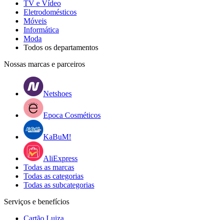
TV e Vídeo
Eletrodomésticos
Móveis
Informática
Moda
Todos os departamentos
Nossas marcas e parceiros
Netshoes
Epoca Cosméticos
KaBuM!
AliExpress
Todas as marcas
Todas as categorias
Todas as subcategorias
Serviços e benefícios
Cartão Luiza