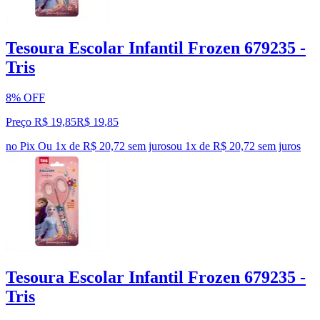
Tesoura Escolar Infantil Frozen 679235 -
Tris
8% OFF
Preço R$ 19,85
R$
19
,
85
no Pix
Ou 1x de R$ 20,72 sem juros
ou
1
x de
R$ 20,72
sem juros
Tesoura Escolar Infantil Frozen 679235 -
Tris