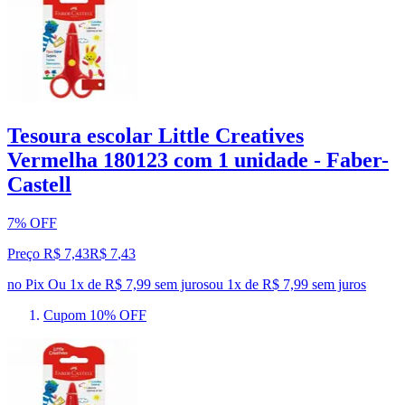
Tesoura escolar Little Creatives
Vermelha 180123 com 1 unidade - Faber-
Castell
7% OFF
Preço R$ 7,43
R$
7
,
43
no Pix
Ou 1x de R$ 7,99 sem juros
ou
1
x de
R$ 7,99
sem juros
Cupom 10% OFF