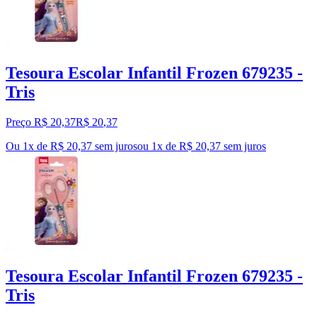
Tesoura Escolar Infantil Frozen 679235 -
Tris
Preço R$ 20,37
R$
20
,
37
Ou 1x de R$ 20,37 sem juros
ou
1
x de
R$ 20,37
sem juros
Tesoura Escolar Infantil Frozen 679235 -
Tris