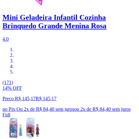
Mini Geladeira Infantil Cozinha
Brinquedo Grande Menina Rosa
4.0
(171)
14% OFF
Preço R$ 145,17
R$
145
,
17
no Pix
Ou 2x de R$ 84,40 sem juros
ou
2
x de
R$ 84,40
sem juros
Full