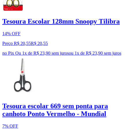
Tesoura Escolar 128mm Snoopy Tilibra
14% OFF
Preço R$ 20,55
R$
20
,
55
no Pix
Ou 1x de R$ 23,90 sem juros
ou
1
x de
R$ 23,90
sem juros
Tesoura escolar 669 sem ponta para
canhoto Ponto Vermelho - Mundial
7% OFF