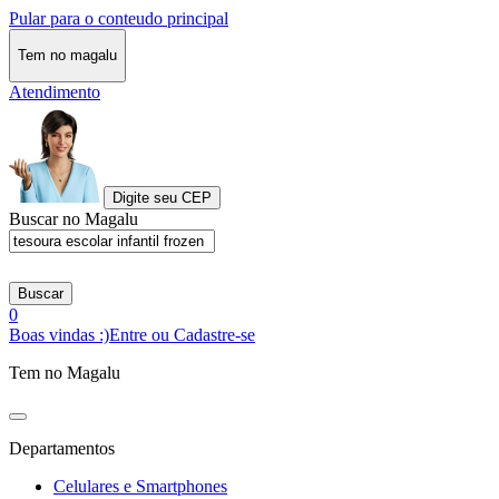
Pular para o conteudo principal
Tem no magalu
Atendimento
Digite seu CEP
Buscar no Magalu
Buscar
0
Boas vindas :)
Entre ou Cadastre-se
Tem no Magalu
Departamentos
Celulares e Smartphones