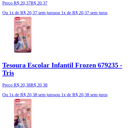
Preço R$ 20,37
R$
20
,
37
Ou 1x de R$ 20,37 sem juros
ou
1
x de
R$ 20,37
sem juros
Tesoura Escolar Infantil Frozen 679235 -
Tris
Preço R$ 20,38
R$
20
,
38
Ou 1x de R$ 20,38 sem juros
ou
1
x de
R$ 20,38
sem juros