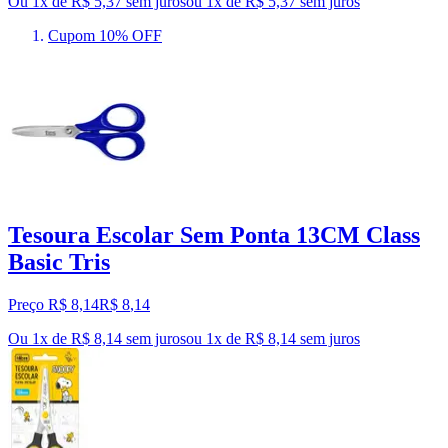
Ou 1x de R$ 5,37 sem juros
ou
1
x de
R$ 5,37
sem juros
Cupom 10% OFF
Tesoura Escolar Sem Ponta 13CM Class
Basic Tris
Preço R$ 8,14
R$
8
,
14
Ou 1x de R$ 8,14 sem juros
ou
1
x de
R$ 8,14
sem juros