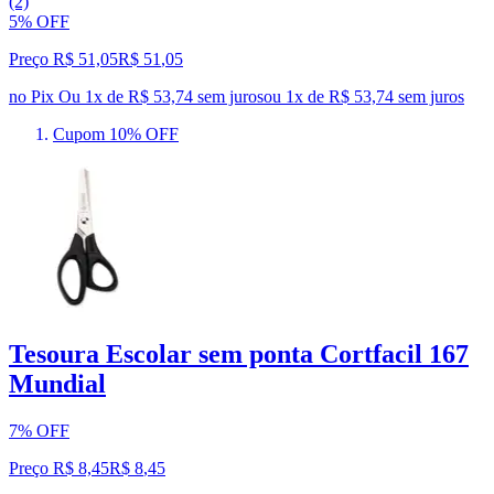
(2)
5% OFF
Preço R$ 51,05
R$
51
,
05
no Pix
Ou 1x de R$ 53,74 sem juros
ou
1
x de
R$ 53,74
sem juros
Cupom 10% OFF
Tesoura Escolar sem ponta Cortfacil 167
Mundial
7% OFF
Preço R$ 8,45
R$
8
,
45