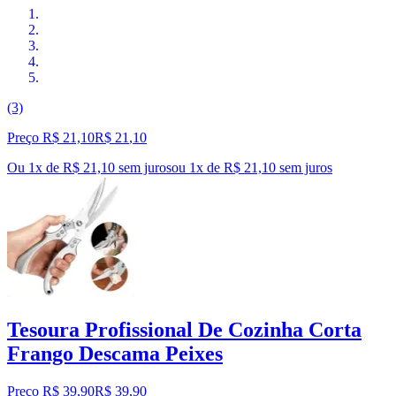
(3)
Preço R$ 21,10
R$
21
,
10
Ou 1x de R$ 21,10 sem juros
ou
1
x de
R$ 21,10
sem juros
Tesoura Profissional De Cozinha Corta
Frango Descama Peixes
Preço R$ 39,90
R$
39
,
90