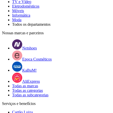
TV e Vídeo
Eletrodomésticos
Móveis
Informática
Moda
Todos os departamentos
Nossas marcas e parceiros
Netshoes
Epoca Cosméticos
KaBuM!
AliExpress
Todas as marcas
Todas as categorias
Todas as subcategorias
Serviços e benefícios
Cartão Luiza