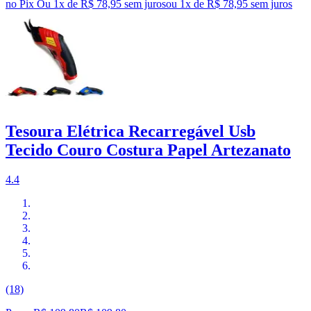
no Pix
Ou 1x de R$ 78,95 sem juros
ou
1
x de
R$ 78,95
sem juros
Tesoura Elétrica Recarregável Usb
Tecido Couro Costura Papel Artezanato
4.4
(18)