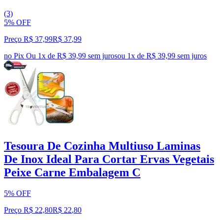
(3)
5% OFF
Preço R$ 37,99
R$
37
,
99
no Pix
Ou 1x de R$ 39,99 sem juros
ou
1
x de
R$ 39,99
sem juros
Tesoura De Cozinha Multiuso Laminas
De Inox Ideal Para Cortar Ervas Vegetais
Peixe Carne Embalagem C
5% OFF
Preço R$ 22,80
R$
22
,
80