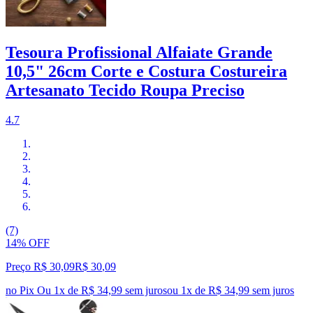
Tesoura Profissional Alfaiate Grande
10,5" 26cm Corte e Costura Costureira
Artesanato Tecido Roupa Preciso
4.7
(7)
14% OFF
Preço R$ 30,09
R$
30
,
09
no Pix
Ou 1x de R$ 34,99 sem juros
ou
1
x de
R$ 34,99
sem juros