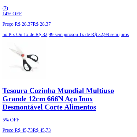
(7)
14% OFF
Preço R$ 28,37
R$
28
,
37
no Pix
Ou 1x de R$ 32,99 sem juros
ou
1
x de
R$ 32,99
sem juros
Tesoura Cozinha Mundial Multiuso
Grande 12cm 666N Aço Inox
Desmontável Corte Alimentos
5% OFF
Preço R$ 45,73
R$
45
,
73