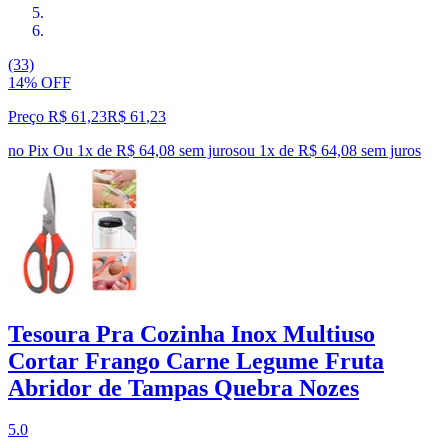
(33)
14% OFF
Preço R$ 61,23
R$
61
,
23
no Pix
Ou 1x de R$ 64,08 sem juros
ou
1
x de
R$ 64,08
sem juros
Tesoura Pra Cozinha Inox Multiuso
Cortar Frango Carne Legume Fruta
Abridor de Tampas Quebra Nozes
5.0