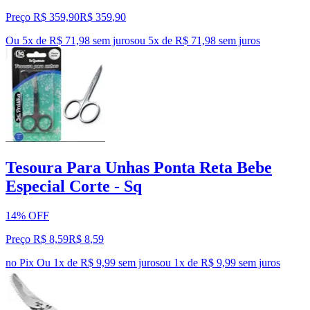
Preço R$ 359,90
R$
359
,
90
Ou 5x de R$ 71,98 sem juros
ou
5
x de
R$ 71,98
sem juros
Tesoura Para Unhas Ponta Reta Bebe
Especial Corte - Sq
14% OFF
Preço R$ 8,59
R$
8
,
59
no Pix
Ou 1x de R$ 9,99 sem juros
ou
1
x de
R$ 9,99
sem juros