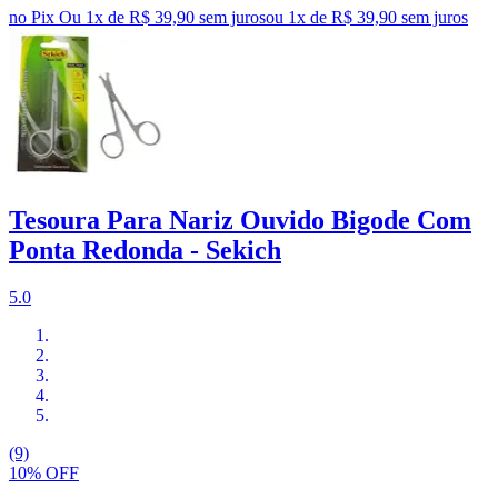
no Pix
Ou 1x de R$ 39,90 sem juros
ou
1
x de
R$ 39,90
sem juros
Tesoura Para Nariz Ouvido Bigode Com
Ponta Redonda - Sekich
5.0
(9)
10% OFF