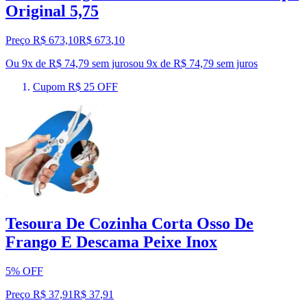
Original 5,75
Preço R$ 673,10
R$
673
,
10
Ou 9x de R$ 74,79 sem juros
ou
9
x de
R$ 74,79
sem juros
Cupom R$ 25 OFF
Tesoura De Cozinha Corta Osso De
Frango E Descama Peixe Inox
5% OFF
Preço R$ 37,91
R$
37
,
91