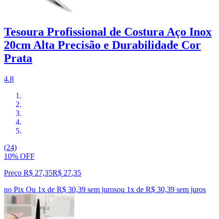
Tesoura Profissional de Costura Aço Inox
20cm Alta Precisão e Durabilidade Cor
Prata
4.8
(24)
10% OFF
Preço R$ 27,35
R$
27
,
35
no Pix
Ou 1x de R$ 30,39 sem juros
ou
1
x de
R$ 30,39
sem juros