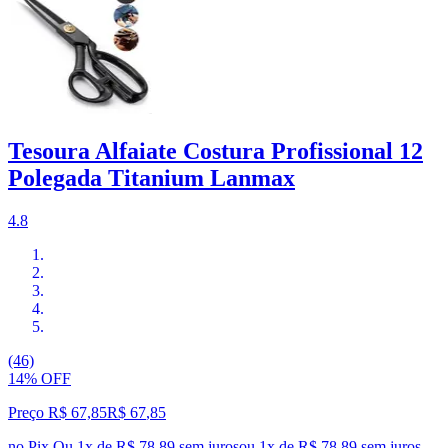
Tesoura Alfaiate Costura Profissional 12
Polegada Titanium Lanmax
4.8
(46)
14% OFF
Preço R$ 67,85
R$
67
,
85
no Pix
Ou 1x de R$ 78,89 sem juros
ou
1
x de
R$ 78,89
sem juros