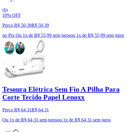
(6)
10% OFF
Preço R$ 50,39
R$
50
,
39
no Pix
Ou 1x de R$ 55,99 sem juros
ou
1
x de
R$ 55,99
sem juros
Tesoura Elétrica Sem Fio A Pilha Para
Corte Tecido Papel Lenoxx
Preço R$ 64,31
R$
64
,
31
Ou 1x de R$ 64,31 sem juros
ou
1
x de
R$ 64,31
sem juros