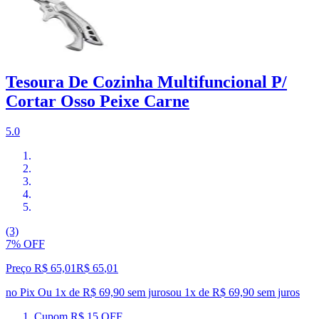
Tesoura De Cozinha Multifuncional P/
Cortar Osso Peixe Carne
5.0
(3)
7% OFF
Preço R$ 65,01
R$
65
,
01
no Pix
Ou 1x de R$ 69,90 sem juros
ou
1
x de
R$ 69,90
sem juros
Cupom R$ 15 OFF