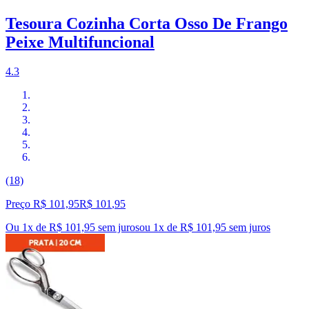
Tesoura Cozinha Corta Osso De Frango
Peixe Multifuncional
4.3
(18)
Preço R$ 101,95
R$
101
,
95
Ou 1x de R$ 101,95 sem juros
ou
1
x de
R$ 101,95
sem juros