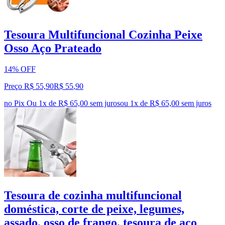
Tesoura Multifuncional Cozinha Peixe
Osso Aço Prateado
14% OFF
Preço R$ 55,90
R$
55
,
90
no Pix
Ou 1x de R$ 65,00 sem juros
ou
1
x de
R$ 65,00
sem juros
Tesoura de cozinha multifuncional
doméstica, corte de peixe, legumes,
assado, osso de frango, tesoura de aço