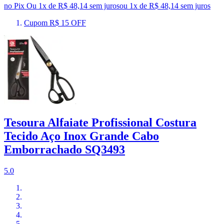
no Pix
Ou 1x de R$ 48,14 sem juros
ou
1
x de
R$ 48,14
sem juros
Cupom R$ 15 OFF
Tesoura Alfaiate Profissional Costura
Tecido Aço Inox Grande Cabo
Emborrachado SQ3493
5.0