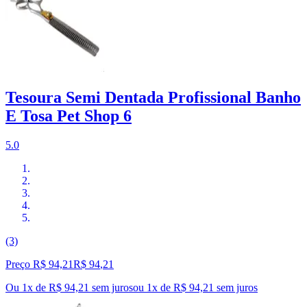
Tesoura Semi Dentada Profissional Banho
E Tosa Pet Shop 6
5.0
(3)
Preço R$ 94,21
R$
94
,
21
Ou 1x de R$ 94,21 sem juros
ou
1
x de
R$ 94,21
sem juros