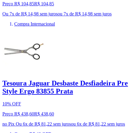
Preço R$ 104,85
R$
104
,
85
Ou 7x de R$ 14,98 sem juros
ou
7
x de
R$ 14,98
sem juros
Compra Internacional
Tesoura Jaguar Desbaste Desfiadeira Pre
Style Ergo 83855 Prata
10% OFF
Preço R$ 438,60
R$
438
,
60
no Pix
Ou 6x de R$ 81,22 sem juros
ou
6
x de
R$ 81,22
sem juros