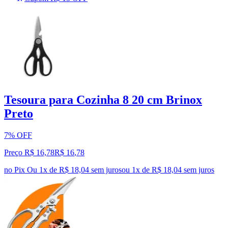
Tesoura para Cozinha 8 20 cm Brinox
Preto
7% OFF
Preço R$ 16,78
R$
16
,
78
no Pix
Ou 1x de R$ 18,04 sem juros
ou
1
x de
R$ 18,04
sem juros