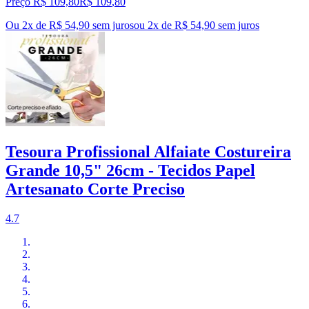
Preço R$ 109,80
R$
109
,
80
Ou 2x de R$ 54,90 sem juros
ou
2
x de
R$ 54,90
sem juros
Tesoura Profissional Alfaiate Costureira
Grande 10,5" 26cm - Tecidos Papel
Artesanato Corte Preciso
4.7