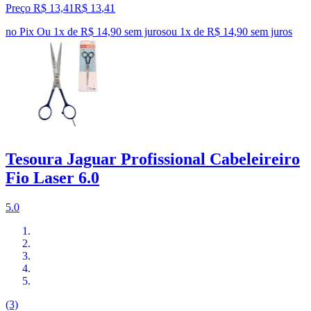
Preço R$ 13,41
R$
13
,
41
no Pix
Ou 1x de R$ 14,90 sem juros
ou
1
x de
R$ 14,90
sem juros
Tesoura Jaguar Profissional Cabeleireiro
Fio Laser 6.0
5.0
(3)