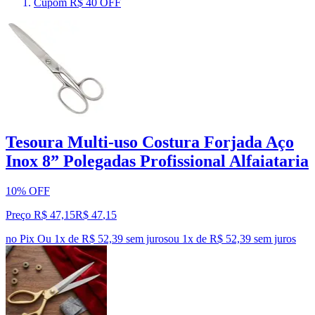
Cupom R$ 40 OFF
Tesoura Multi-uso Costura Forjada Aço
Inox 8” Polegadas Profissional Alfaiataria
10% OFF
Preço R$ 47,15
R$
47
,
15
no Pix
Ou 1x de R$ 52,39 sem juros
ou
1
x de
R$ 52,39
sem juros