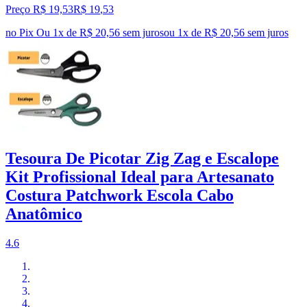
Preço R$ 19,53
R$
19
,
53
no Pix
Ou 1x de R$ 20,56 sem juros
ou
1
x de
R$ 20,56
sem juros
Tesoura De Picotar Zig Zag e Escalope
Kit Profissional Ideal para Artesanato
Costura Patchwork Escola Cabo
Anatômico
4.6