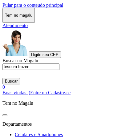
Pular para o conteudo principal
Tem no magalu
Atendimento
Digite seu CEP
Buscar no Magalu
Buscar
0
Boas vindas :)
Entre ou Cadastre-se
Tem no Magalu
Departamentos
Celulares e Smartphones