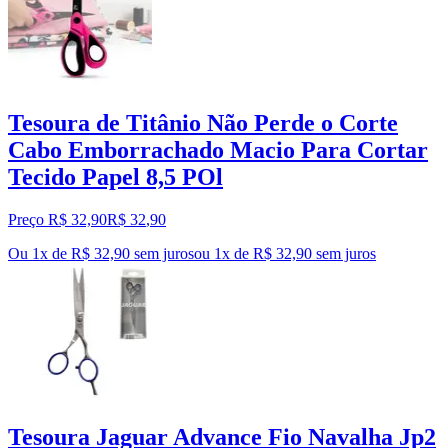
Tesoura de Titânio Não Perde o Corte
Cabo Emborrachado Macio Para Cortar
Tecido Papel 8,5 POl
Preço R$ 32,90
R$
32
,
90
Ou 1x de R$ 32,90 sem juros
ou
1
x de
R$ 32,90
sem juros
Tesoura Jaguar Advance Fio Navalha Jp2