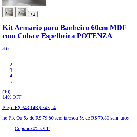
+1
Kit Armário para Banheiro 60cm MDF
com Cuba e Espelheira POTENZA
4.0
(10)
14% OFF
Preço R$ 343,14
R$
343
,
14
no Pix
Ou 5x de R$ 79,80 sem juros
ou
5
x de
R$ 79,80
sem juros
Cupom 20% OFF