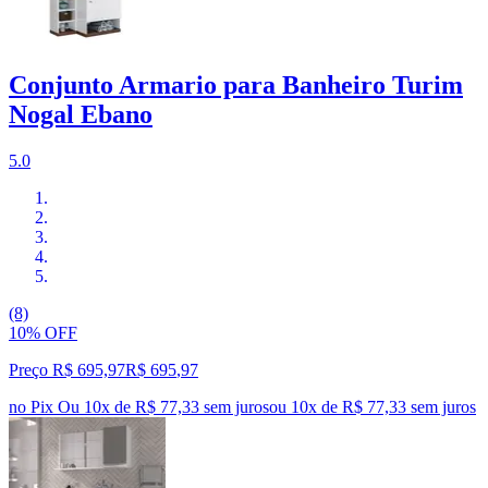
Conjunto Armario para Banheiro Turim
Nogal Ebano
5.0
(8)
10% OFF
Preço R$ 695,97
R$
695
,
97
no Pix
Ou 10x de R$ 77,33 sem juros
ou
10
x de
R$ 77,33
sem juros