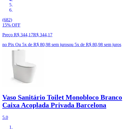
(682)
15% OFF
Preço R$ 344,17
R$
344
,
17
no Pix
Ou 5x de R$ 80,98 sem juros
ou
5
x de
R$ 80,98
sem juros
Vaso Sanitário Toilet Monobloco Branco
Caixa Acoplada Privada Barcelona
5.0