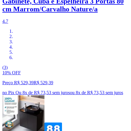
Gabinete, Cuba e Espelheira 3 Portas 80
cm Marrom/Carvalho Nature/a
4.7
(3)
10% OFF
Preço R$ 529,39
R$
529
,
39
no Pix
Ou 8x de R$ 73,53 sem juros
ou
8
x de
R$ 73,53
sem juros