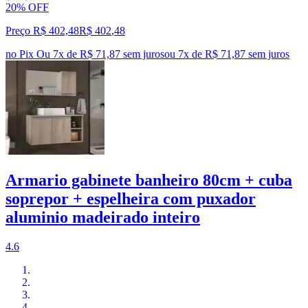
20% OFF
Preço R$ 402,48
R$
402
,
48
no Pix
Ou 7x de R$ 71,87 sem juros
ou
7
x de
R$ 71,87
sem juros
Armario gabinete banheiro 80cm + cuba
soprepor + espelheira com puxador
aluminio madeirado inteiro
4.6