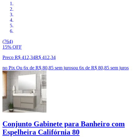
(764)
15% OFF
Preço R$ 412,34
R$
412
,
34
no Pix
Ou 6x de R$ 80,85 sem juros
ou
6
x de
R$ 80,85
sem juros
Conjunto Gabinete para Banheiro com
Espelheira Califórnia 80