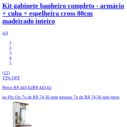
Kit gabinete banheiro completo - armário
+ cuba + espelheira cross 80cm
madeirado inteiro
4.0
(12)
15% OFF
Preço R$ 443,62
R$
443
,
62
no Pix
Ou 7x de R$ 74,56 sem juros
ou
7
x de
R$ 74,56
sem juros