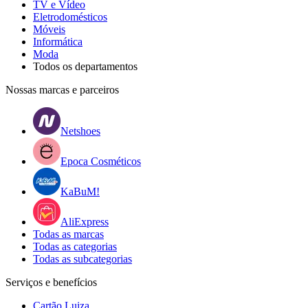
TV e Vídeo
Eletrodomésticos
Móveis
Informática
Moda
Todos os departamentos
Nossas marcas e parceiros
Netshoes
Epoca Cosméticos
KaBuM!
AliExpress
Todas as marcas
Todas as categorias
Todas as subcategorias
Serviços e benefícios
Cartão Luiza