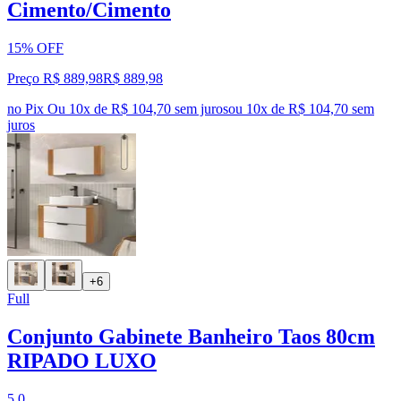
Cimento/Cimento
15% OFF
Preço R$ 889,98
R$
889
,
98
no Pix
Ou 10x de R$ 104,70 sem juros
ou
10
x de
R$ 104,70
sem
juros
+6
Full
Conjunto Gabinete Banheiro Taos 80cm
RIPADO LUXO
5.0