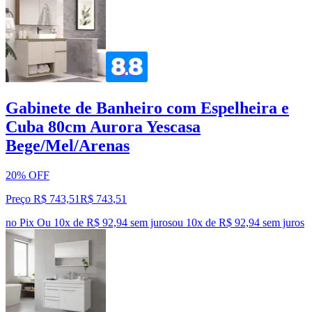
Gabinete de Banheiro com Espelheira e
Cuba 80cm Aurora Yescasa
Bege/Mel/Arenas
20% OFF
Preço R$ 743,51
R$
743
,
51
no Pix
Ou 10x de R$ 92,94 sem juros
ou
10
x de
R$ 92,94
sem juros