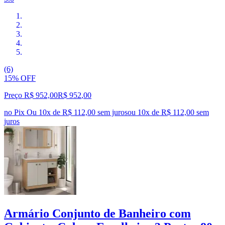
(6)
15% OFF
Preço R$ 952,00
R$
952
,
00
no Pix
Ou 10x de R$ 112,00 sem juros
ou
10
x de
R$ 112,00
sem
juros
Armário Conjunto de Banheiro com