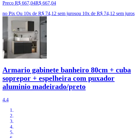
Preço R$ 667,04
R$
667
,
04
no Pix
Ou 10x de R$ 74,12 sem juros
ou
10
x de
R$ 74,12
sem juros
Armario gabinete banheiro 80cm + cuba
soprepor + espelheira com puxador
aluminio madeirado/preto
4.4