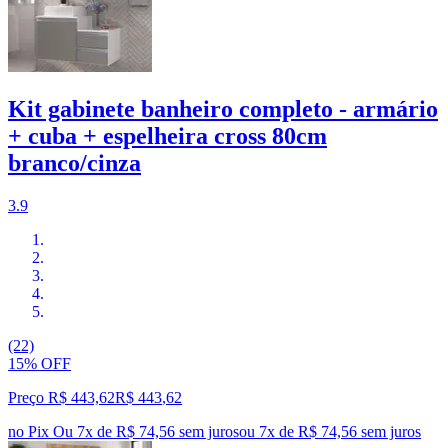
Kit gabinete banheiro completo - armário
+ cuba + espelheira cross 80cm
branco/cinza
3.9
(22)
15% OFF
Preço R$ 443,62
R$
443
,
62
no Pix
Ou 7x de R$ 74,56 sem juros
ou
7
x de
R$ 74,56
sem juros