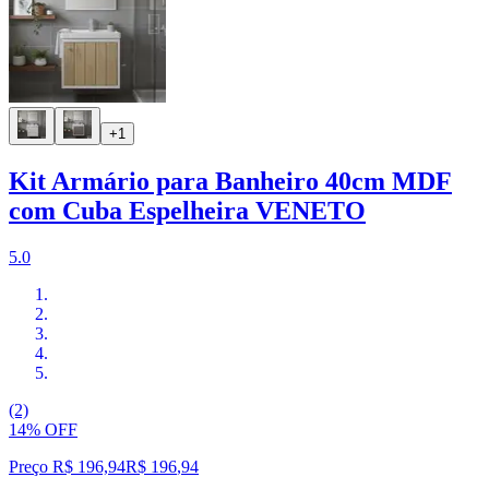
+1
Kit Armário para Banheiro 40cm MDF
com Cuba Espelheira VENETO
5.0
(2)
14% OFF
Preço R$ 196,94
R$
196
,
94