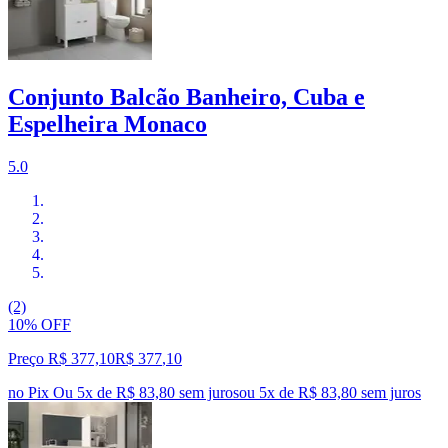
Conjunto Balcão Banheiro, Cuba e
Espelheira Monaco
5.0
(2)
10% OFF
Preço R$ 377,10
R$
377
,
10
no Pix
Ou 5x de R$ 83,80 sem juros
ou
5
x de
R$ 83,80
sem juros