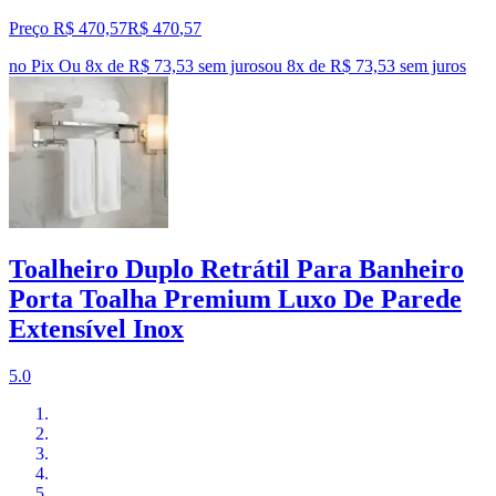
Preço R$ 470,57
R$
470
,
57
no Pix
Ou 8x de R$ 73,53 sem juros
ou
8
x de
R$ 73,53
sem juros
Toalheiro Duplo Retrátil Para Banheiro
Porta Toalha Premium Luxo De Parede
Extensível Inox
5.0