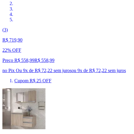
(3)
R$ 719,90
22% OFF
Preço R$ 558,99
R$
558
,
99
no Pix
Ou 9x de R$ 72,22 sem juros
ou
9
x de
R$ 72,22
sem juros
Cupom R$ 25 OFF