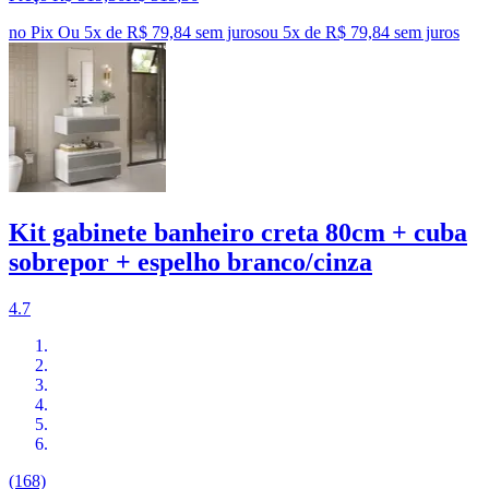
no Pix
Ou 5x de R$ 79,84 sem juros
ou
5
x de
R$ 79,84
sem juros
Kit gabinete banheiro creta 80cm + cuba
sobrepor + espelho branco/cinza
4.7
(168)