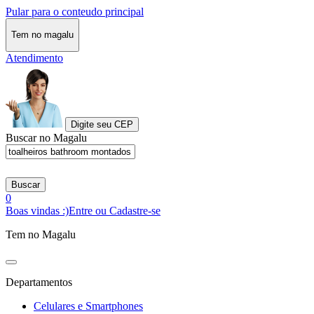
Pular para o conteudo principal
Tem no magalu
Atendimento
Digite seu CEP
Buscar no Magalu
Buscar
0
Boas vindas :)
Entre ou Cadastre-se
Tem no Magalu
Departamentos
Celulares e Smartphones