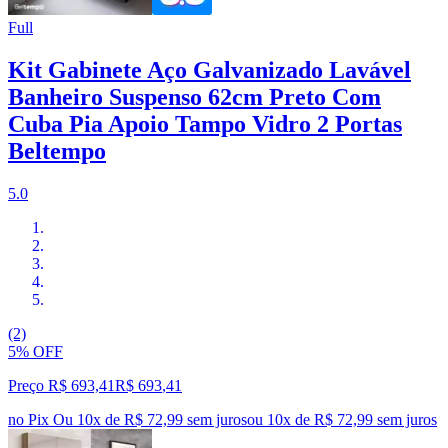
Full
Kit Gabinete Aço Galvanizado Lavável
Banheiro Suspenso 62cm Preto Com
Cuba Pia Apoio Tampo Vidro 2 Portas
Beltempo
5.0
(2)
5% OFF
Preço R$ 693,41
R$
693
,
41
no Pix
Ou 10x de R$ 72,99 sem juros
ou
10
x de
R$ 72,99
sem juros