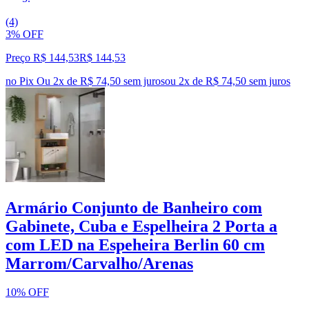
(4)
3% OFF
Preço R$ 144,53
R$
144
,
53
no Pix
Ou 2x de R$ 74,50 sem juros
ou
2
x de
R$ 74,50
sem juros
Armário Conjunto de Banheiro com
Gabinete, Cuba e Espelheira 2 Porta a
com LED na Espeheira Berlin 60 cm
Marrom/Carvalho/Arenas
10% OFF