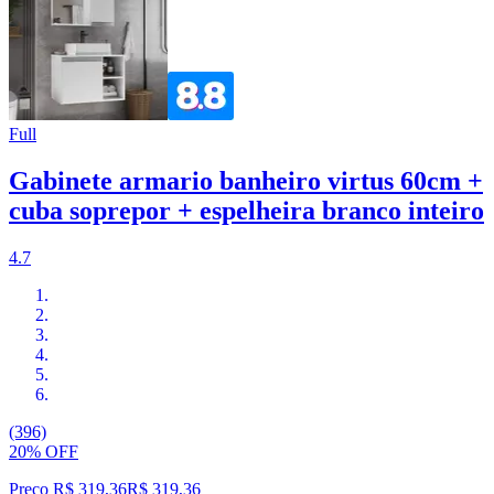
Full
Gabinete armario banheiro virtus 60cm +
cuba soprepor + espelheira branco inteiro
4.7
(396)
20% OFF
Preço R$ 319,36
R$
319
,
36