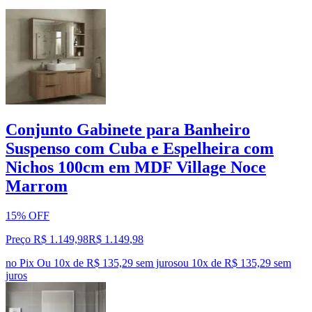
Conjunto Gabinete para Banheiro
Suspenso com Cuba e Espelheira com
Nichos 100cm em MDF Village Noce
Marrom
15% OFF
Preço R$ 1.149,98
R$
1.149
,
98
no Pix
Ou 10x de R$ 135,29 sem juros
ou
10
x de
R$ 135,29
sem
juros