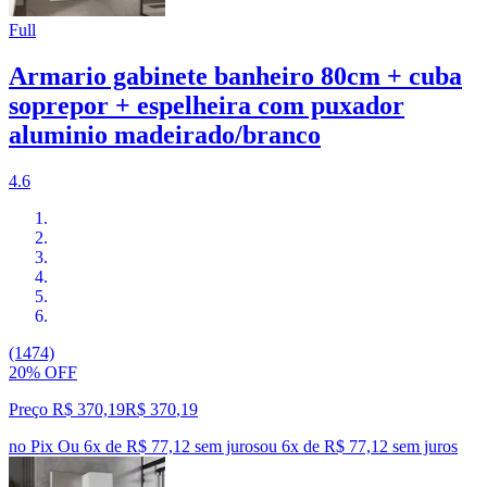
Full
Armario gabinete banheiro 80cm + cuba
soprepor + espelheira com puxador
aluminio madeirado/branco
4.6
(1474)
20% OFF
Preço R$ 370,19
R$
370
,
19
no Pix
Ou 6x de R$ 77,12 sem juros
ou
6
x de
R$ 77,12
sem juros