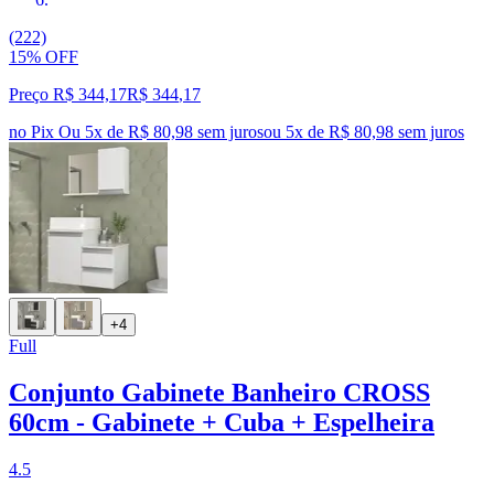
(222)
15% OFF
Preço R$ 344,17
R$
344
,
17
no Pix
Ou 5x de R$ 80,98 sem juros
ou
5
x de
R$ 80,98
sem juros
+4
Full
Conjunto Gabinete Banheiro CROSS
60cm - Gabinete + Cuba + Espelheira
4.5