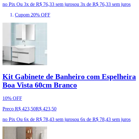
no Pix
Ou 3x de R$ 76,33 sem juros
ou
3
x de
R$ 76,33
sem juros
Cupom 20% OFF
Kit Gabinete de Banheiro com Espelheira
Boa Vista 60cm Branco
10% OFF
Preço R$ 423,50
R$
423
,
50
no Pix
Ou 6x de R$ 78,43 sem juros
ou
6
x de
R$ 78,43
sem juros