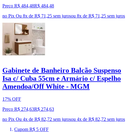
Preço R$ 484,48
R$
484
,
48
no Pix
Ou 8x de R$ 71,25 sem juros
ou
8
x de
R$ 71,25
sem juros
Gabinete de Banheiro Balcão Suspenso
Isa c/ Cuba 55cm e Armário c/ Espelho
Amendoa/Off White - MGM
17% OFF
Preço R$ 274,63
R$
274
,
63
no Pix
Ou 4x de R$ 82,72 sem juros
ou
4
x de
R$ 82,72
sem juros
Cupom R$ 5 OFF