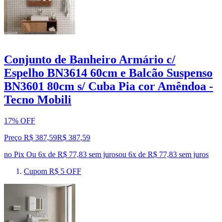
Conjunto de Banheiro Armário c/
Espelho BN3614 60cm e Balcão Suspenso
BN3601 80cm s/ Cuba Pia cor Amêndoa -
Tecno Mobili
17% OFF
Preço R$ 387,59
R$
387
,
59
no Pix
Ou 6x de R$ 77,83 sem juros
ou
6
x de
R$ 77,83
sem juros
Cupom R$ 5 OFF