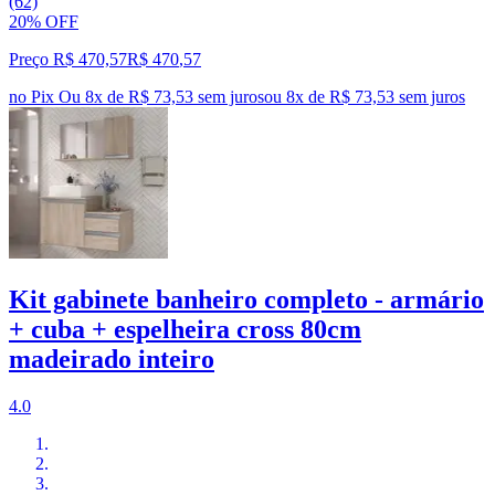
(62)
20% OFF
Preço R$ 470,57
R$
470
,
57
no Pix
Ou 8x de R$ 73,53 sem juros
ou
8
x de
R$ 73,53
sem juros
Kit gabinete banheiro completo - armário
+ cuba + espelheira cross 80cm
madeirado inteiro
4.0