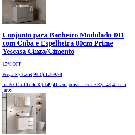
Conjunto para Banheiro Modulado 801
com Cuba e Espelheira 80cm Prime
Yescasa Cinza/Cimento
15% OFF
Preço R$ 1.269,98
R$
1.269
,
98
no Pix
Ou 10x de R$ 149,41 sem juros
ou
10
x de
R$ 149,41
sem
juros