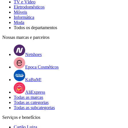
TV e Vídeo
Eletrodomésticos
Móveis
Informática
Moda
Todos os departamentos
Nossas marcas e parceiros
Netshoes
Epoca Cosméticos
KaBuM!
AliExpress
Todas as marcas
Todas as categorias
Todas as subcategorias
Serviços e benefícios
Cartão Luiza