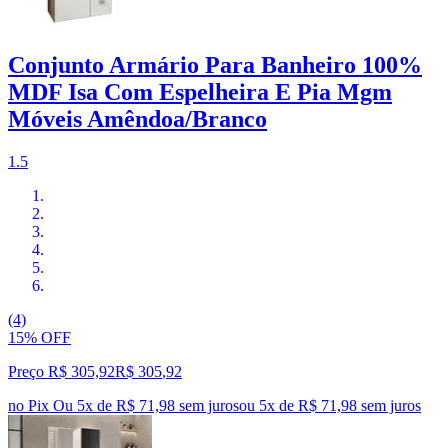
Conjunto Armário Para Banheiro 100%
MDF Isa Com Espelheira E Pia Mgm
Móveis Amêndoa/Branco
1.5
(4)
15% OFF
Preço R$ 305,92
R$
305
,
92
no Pix
Ou 5x de R$ 71,98 sem juros
ou
5
x de
R$ 71,98
sem juros