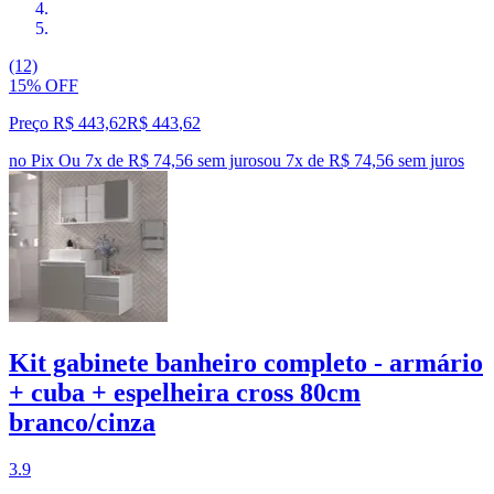
(12)
15% OFF
Preço R$ 443,62
R$
443
,
62
no Pix
Ou 7x de R$ 74,56 sem juros
ou
7
x de
R$ 74,56
sem juros
Kit gabinete banheiro completo - armário
+ cuba + espelheira cross 80cm
branco/cinza
3.9