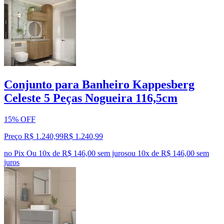
Conjunto para Banheiro Kappesberg
Celeste 5 Peças Nogueira 116,5cm
15% OFF
Preço R$ 1.240,99
R$
1.240
,
99
no Pix
Ou 10x de R$ 146,00 sem juros
ou
10
x de
R$ 146,00
sem
juros