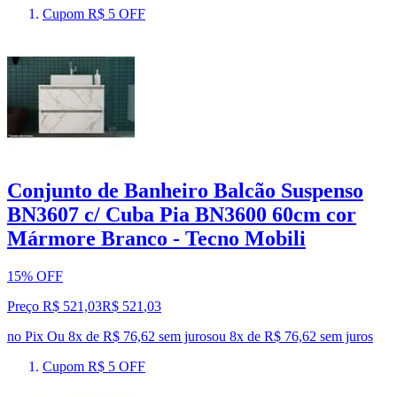
Cupom R$ 5 OFF
Conjunto de Banheiro Balcão Suspenso
BN3607 c/ Cuba Pia BN3600 60cm cor
Mármore Branco - Tecno Mobili
15% OFF
Preço R$ 521,03
R$
521
,
03
no Pix
Ou 8x de R$ 76,62 sem juros
ou
8
x de
R$ 76,62
sem juros
Cupom R$ 5 OFF