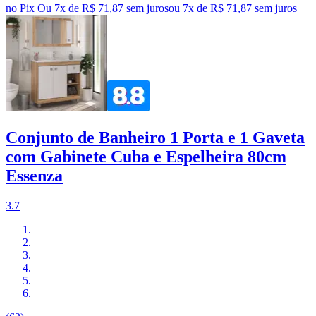
no Pix
Ou 7x de R$ 71,87 sem juros
ou
7
x de
R$ 71,87
sem juros
Conjunto de Banheiro 1 Porta e 1 Gaveta
com Gabinete Cuba e Espelheira 80cm
Essenza
3.7