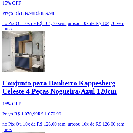
15% OFF
Preço R$ 889,98
R$
889
,
98
no Pix
Ou 10x de R$ 104,70 sem juros
ou
10
x de
R$ 104,70
sem
juros
Conjunto para Banheiro Kappesberg
Celeste 4 Peças Nogueira/Azul 120cm
15% OFF
Preço R$ 1.070,99
R$
1.070
,
99
no Pix
Ou 10x de R$ 126,00 sem juros
ou
10
x de
R$ 126,00
sem
juros