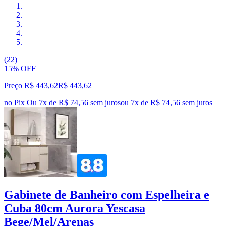
(22)
15% OFF
Preço R$ 443,62
R$
443
,
62
no Pix
Ou 7x de R$ 74,56 sem juros
ou
7
x de
R$ 74,56
sem juros
Gabinete de Banheiro com Espelheira e
Cuba 80cm Aurora Yescasa
Bege/Mel/Arenas