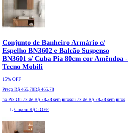
Conjunto de Banheiro Armário c/
Espelho BN3602 e Balcão Suspenso
BN3601 s/ Cuba Pia 80cm cor Amêndoa -
Tecno Mobili
15% OFF
Preço R$ 465,78
R$
465
,
78
no Pix
Ou 7x de R$ 78,28 sem juros
ou
7
x de
R$ 78,28
sem juros
Cupom R$ 5 OFF