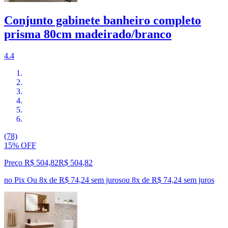
Conjunto gabinete banheiro completo
prisma 80cm madeirado/branco
4.4
(78)
15% OFF
Preço R$ 504,82
R$
504
,
82
no Pix
Ou 8x de R$ 74,24 sem juros
ou
8
x de
R$ 74,24
sem juros