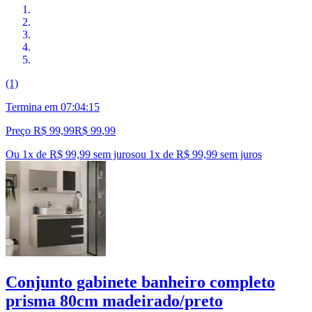
(1)
Termina em
07:04:14
Preço R$ 99,99
R$
99
,
99
Ou 1x de R$ 99,99 sem juros
ou
1
x de
R$ 99,99
sem juros
Conjunto gabinete banheiro completo
prisma 80cm madeirado/preto