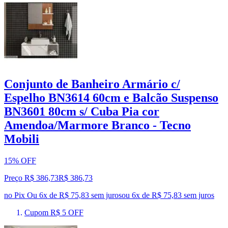
Conjunto de Banheiro Armário c/
Espelho BN3614 60cm e Balcão Suspenso
BN3601 80cm s/ Cuba Pia cor
Amendoa/Marmore Branco - Tecno
Mobili
15% OFF
Preço R$ 386,73
R$
386
,
73
no Pix
Ou 6x de R$ 75,83 sem juros
ou
6
x de
R$ 75,83
sem juros
Cupom R$ 5 OFF