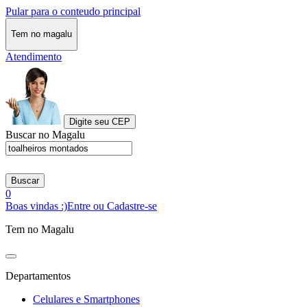
Pular para o conteudo principal
Tem no magalu
Atendimento
Digite seu CEP
Buscar no Magalu
Buscar
0
Boas vindas :)
Entre ou Cadastre-se
Tem no Magalu
Departamentos
Celulares e Smartphones