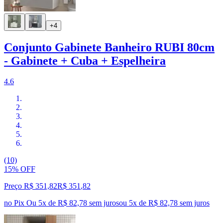
+4
Conjunto Gabinete Banheiro RUBI 80cm
- Gabinete + Cuba + Espelheira
4.6
(10)
15% OFF
Preço R$ 351,82
R$
351
,
82
no Pix
Ou 5x de R$ 82,78 sem juros
ou
5
x de
R$ 82,78
sem juros