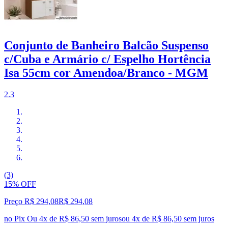
Conjunto de Banheiro Balcão Suspenso
c/Cuba e Armário c/ Espelho Hortência
Isa 55cm cor Amendoa/Branco - MGM
2.3
(3)
15% OFF
Preço R$ 294,08
R$
294
,
08
no Pix
Ou 4x de R$ 86,50 sem juros
ou
4
x de
R$ 86,50
sem juros