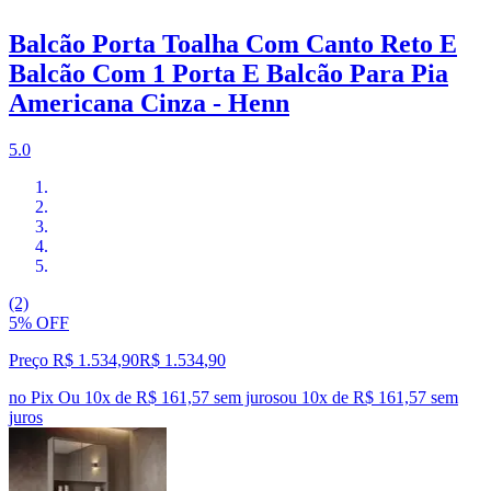
Balcão Porta Toalha Com Canto Reto E
Balcão Com 1 Porta E Balcão Para Pia
Americana Cinza - Henn
5.0
(2)
5% OFF
Preço R$ 1.534,90
R$
1.534
,
90
no Pix
Ou 10x de R$ 161,57 sem juros
ou
10
x de
R$ 161,57
sem
juros