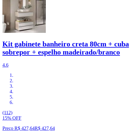
Kit gabinete banheiro creta 80cm + cuba
sobrepor + espelho madeirado/branco
4.6
(112)
15% OFF
Preço R$ 427,64
R$
427
,
64