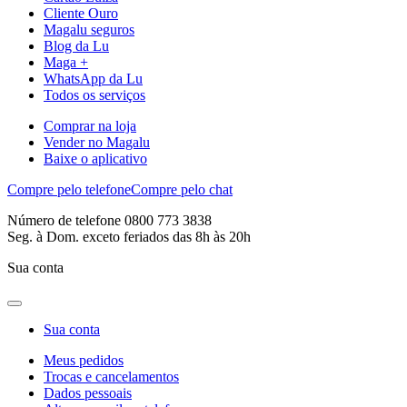
Cliente Ouro
Magalu seguros
Blog da Lu
Maga +
WhatsApp da Lu
Todos os serviços
Comprar na loja
Vender no Magalu
Baixe o aplicativo
Compre pelo telefone
Compre pelo chat
Número de telefone 0800 773 3838
Seg. à Dom. exceto feriados das 8h às 20h
Sua conta
Sua conta
Meus pedidos
Trocas e cancelamentos
Dados pessoais