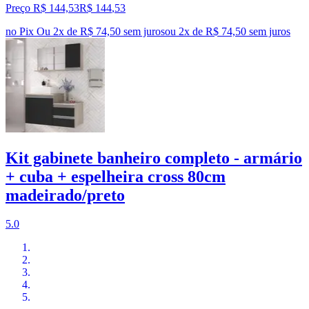
Preço R$ 144,53
R$
144
,
53
no Pix
Ou 2x de R$ 74,50 sem juros
ou
2
x de
R$ 74,50
sem juros
Kit gabinete banheiro completo - armário
+ cuba + espelheira cross 80cm
madeirado/preto
5.0