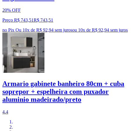
20% OFF
Preço R$ 743,51
R$
743
,
51
no Pix
Ou 10x de R$ 92,94 sem juros
ou
10
x de
R$ 92,94
sem juros
Armario gabinete banheiro 80cm + cuba
soprepor + espelheira com puxador
aluminio madeirado/preto
4.4