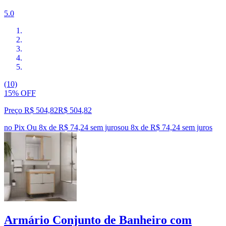
5.0
(10)
15% OFF
Preço R$ 504,82
R$
504
,
82
no Pix
Ou 8x de R$ 74,24 sem juros
ou
8
x de
R$ 74,24
sem juros
Armário Conjunto de Banheiro com