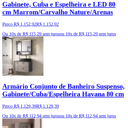
Gabinete, Cuba e Espelheira e LED 80
cm Marrom/Carvalho Nature/Arenas
Preço R$ 1.152,92
R$
1.152
,
92
Ou 10x de R$ 115,29 sem juros
ou
10
x de
R$ 115,29
sem juros
Armário Conjunto de Banheiro Suspenso,
Gabinete/Cuba/Espelheira Havana 80 cm
Preço R$ 1.129,39
R$
1.129
,
39
Ou 10x de R$ 112,94 sem juros
ou
10
x de
R$ 112,94
sem juros