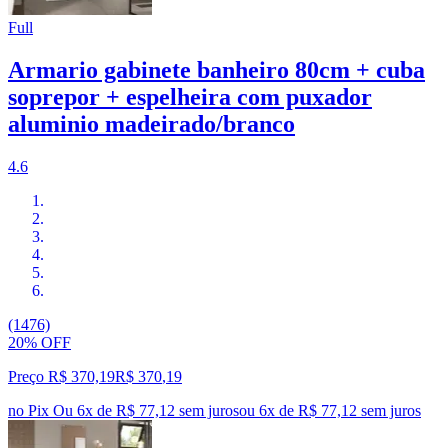
Full
Armario gabinete banheiro 80cm + cuba
soprepor + espelheira com puxador
aluminio madeirado/branco
4.6
(1476)
20% OFF
Preço R$ 370,19
R$
370
,
19
no Pix
Ou 6x de R$ 77,12 sem juros
ou
6
x de
R$ 77,12
sem juros