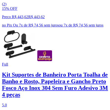
(2)
15% OFF
Preço R$ 443,62
R$
443
,
62
no Pix
Ou 7x de R$ 74,56 sem juros
ou
7
x de
R$ 74,56
sem juros
Full
Kit Suportes de Banheiro Porta Toalha de
Banho e Rosto, Papeleira e Gancho Preto
Fosco Aço Inox 304 Sem Furo Adesivo 3M
4 peças
5.0