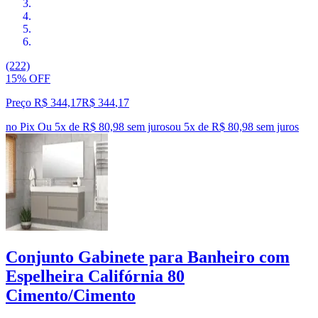
(222)
15% OFF
Preço R$ 344,17
R$
344
,
17
no Pix
Ou 5x de R$ 80,98 sem juros
ou
5
x de
R$ 80,98
sem juros
Conjunto Gabinete para Banheiro com
Espelheira Califórnia 80
Cimento/Cimento