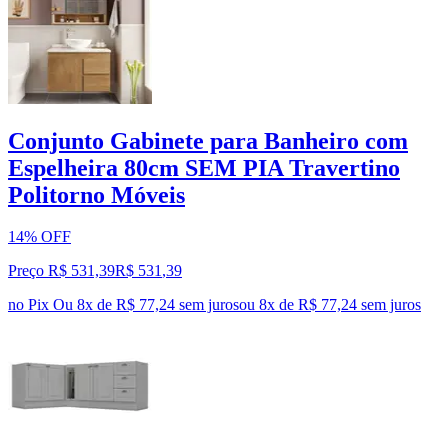
Conjunto Gabinete para Banheiro com
Espelheira 80cm SEM PIA Travertino
Politorno Móveis
14% OFF
Preço R$ 531,39
R$
531
,
39
no Pix
Ou 8x de R$ 77,24 sem juros
ou
8
x de
R$ 77,24
sem juros