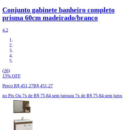
Conjunto gabinete banheiro completo
prisma 60cm madeirado/branco
4.2
(26)
15% OFF
Preço R$ 451,27
R$
451
,
27
no Pix
Ou 7x de R$ 75,84 sem juros
ou
7
x de
R$ 75,84
sem juros