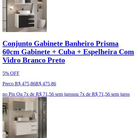
Conjunto Gabinete Banheiro Prisma
60cm Gabinete + Cuba + Espelheira Com
Vidro Branco Preto
5% OFF
Preço R$ 475,86
R$
475
,
86
no Pix
Ou 7x de R$ 71,56 sem juros
ou
7
x de
R$ 71,56
sem juros