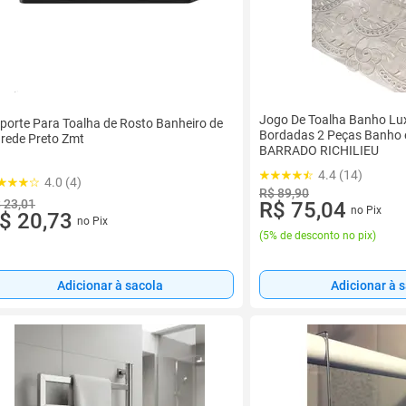
Jogo De Toalha Banho Lu
porte Para Toalha de Rosto Banheiro de
Bordadas 2 Peças Banho 
rede Preto Zmt
BARRADO RICHILIEU
4.4 (14)
4.0 (4)
R$ 89,90
 23,01
R$ 75,04
no Pix
$ 20,73
no Pix
(
5% de desconto no pix
)
Adicionar à sacola
Adicionar à 