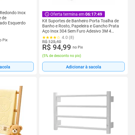
 Redondo Inox
Oferta termina em
06:17:47
e de
Kit Suportes de Banheiro Porta Toalha de
Lado Esquerdo
Banho e Rosto, Papeleira e Gancho Prata
Aço Inox 304 Sem Furo Adesivo 3M 4
Peças
4.0 (8)
s
o Pix
R$ 125,40
R$ 94,99
no Pix
(
5% de desconto no pix
)
sacola
Adicionar à sacola