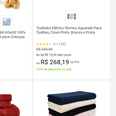
Toalheiro Elétrico Térmico Aquecido Para
Toalhas, Cores Preto, Branco e Prata
bê Infantil 100%
e para Crianças
4.1 (28)
R$ 399,99
4x de R$ 74,50 sem juros
4 vez de R$ 74,50 sem juros
R$ 268,19
no Pix
ou
(
10% de desconto no pix
)