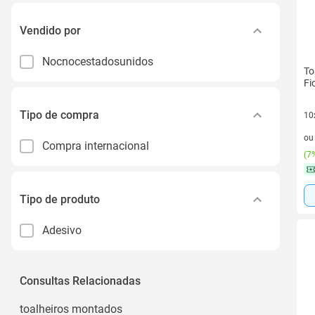
Vendido por
Nocnocestadosunidos
To
Fi
Tipo de compra
10
10 
o
Compra internacional
(
7%
Tipo de produto
Adesivo
Consultas Relacionadas
toalheiros montados