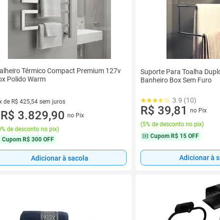
alheiro Térmico Compact Premium 127v
Suporte Para Toalha Dupl
ox Polido Warm
Banheiro Box Sem Furo
3.9 (10)
x de R$ 425,54 sem juros
R$ 39,81
no Pix
vez de R$ 425,54 sem juros
R$ 3.829,90
no Pix
u
(
5% de desconto no pix
)
% de desconto no pix
)
Cupom
R$ 15 OFF
Cupom
R$ 300 OFF
Adicionar à 
Adicionar à sacola