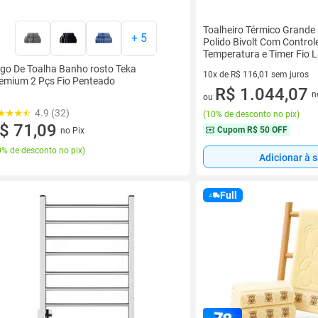
Toalheiro Térmico Grande
+
5
Polido Bivolt Com Control
Temperatura e Timer Fio 
go De Toalha Banho rosto Teka
10x de R$ 116,01 sem juros
emium 2 Pçs Fio Penteado
10 vez de R$ 116,01 sem juro
R$ 1.044,07
n
ou
4.9 (32)
(
10% de desconto no pix
)
$ 71,09
Cupom
R$ 50 OFF
no Pix
% de desconto no pix
)
Adicionar à 
Full