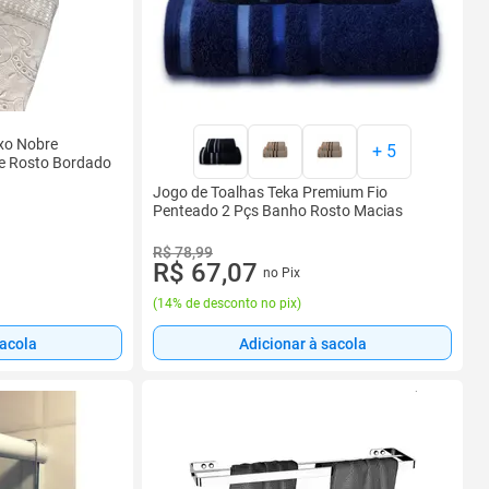
xo Nobre
+
5
e Rosto Bordado
Jogo de Toalhas Teka Premium Fio
Penteado 2 Pçs Banho Rosto Macias
R$ 78,99
R$ 67,07
no Pix
(
14% de desconto no pix
)
sacola
Adicionar à sacola