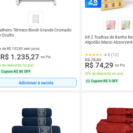
alheiro Térmico Bivolt Grande Cromado
o Oculto
Kit 2 Toalhas de Banho Be
Algodão Macio Absorvent
x de R$ 132,83 sem juros
4.8 (12)
vez de R$ 132,83 sem juros
R$ 1.235,27
no Pix
u
R$ 78,80
R$ 74,29
 de desconto no pix
)
no Pix
Cupom
R$ 80 OFF
(
5% de desconto no pix
)
Cupom
R$ 5 OFF
Adicionar à sacola