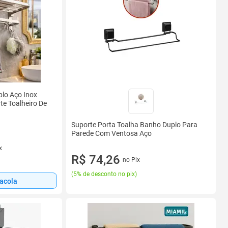
plo Aço Inox
te Toalheiro De
Suporte Porta Toalha Banho Duplo Para
Parede Com Ventosa Aço
x
R$ 74,26
no Pix
(
5% de desconto no pix
)
sacola