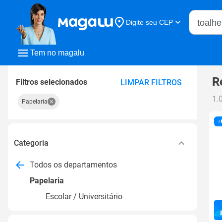
Buscar n
Digite seu CEP
Buscar
Tem no magalu
R
Filtros selecionados
LIMPAR FILTROS
1.
Papelaria
Categoria
Todos os departamentos
Papelaria
Escolar / Universitário