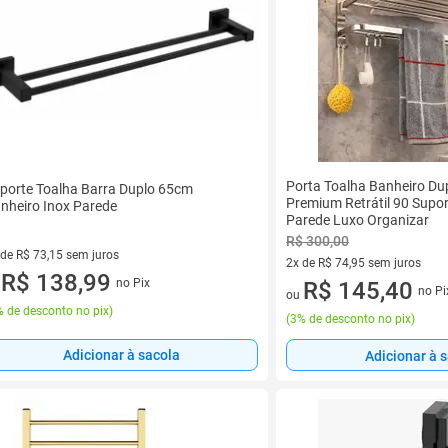
Porta Toalha Banheiro Du
porte Toalha Barra Duplo 65cm
Premium Retrátil 90 Supor
nheiro Inox Parede
Parede Luxo Organizar
R$ 300,00
 de R$ 73,15 sem juros
2x de R$ 74,95 sem juros
ez de R$ 73,15 sem juros
R$ 138,99
no Pix
2 vez de R$ 74,95 sem juros
R$ 145,40
u
no Pi
ou
 de desconto no pix
)
(
3% de desconto no pix
)
Adicionar à sacola
Adicionar à 