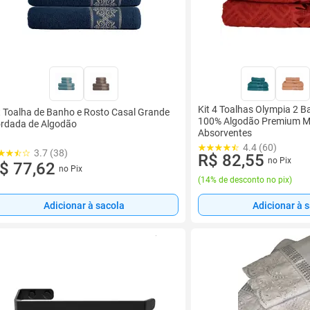
Kit 4 Toalhas Olympia 2 B
t Toalha de Banho e Rosto Casal Grande
100% Algodão Premium Ma
rdada de Algodão
Absorventes
4.4 (60)
3.7 (38)
R$ 82,55
no Pix
$ 77,62
no Pix
(
14% de desconto no pix
)
Adicionar à sacola
Adicionar à 