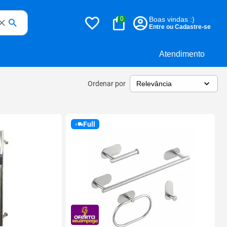
0
Boas vindas :)
Entre ou Cadastre-se
Atendimento
Ordenar por
Full