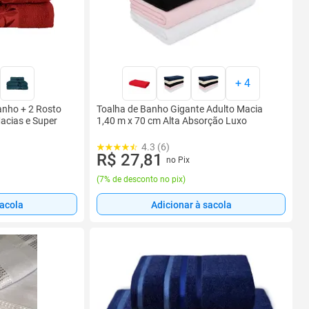
+
4
anho + 2 Rosto
Toalha de Banho Gigante Adulto Macia
cias e Super
1,40 m x 70 cm Alta Absorção Luxo
4.3 (6)
R$ 27,81
no Pix
(
7% de desconto no pix
)
sacola
Adicionar à sacola