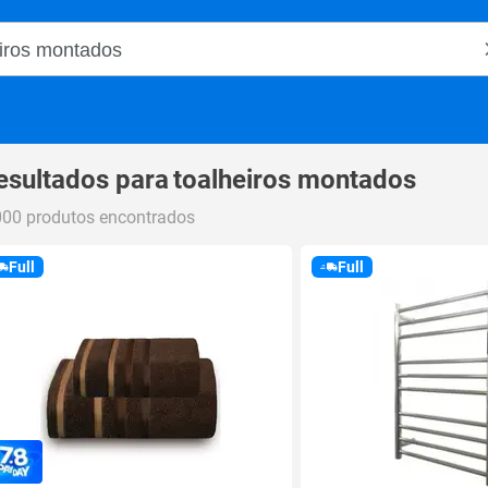
o Magalu
esultados para
toalheiros montados
000 produtos encontrados
Full
Full