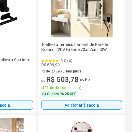
Toalheiro Térmico Larcant de Parede
Branco 220V Grande 70x57cm 50W
oalheiro Aço Inox
5.0 (4)
R$ 699,99
7x de R$ 79,96 sem juros
7 vez de R$ 79,96 sem juros
R$ 503,78
no Pix
ou
(
10% de desconto no pix
)
Cupom
R$ 25 OFF
sacola
Adicionar à sacola