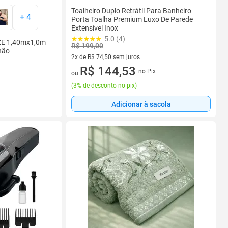
Toalheiro Duplo Retrátil Para Banheiro
+
4
Porta Toalha Premium Luxo De Parede
Extensível Inox
5.0 (4)
ZE 1,40mx1,0m
R$ 199,00
hão
2x de R$ 74,50 sem juros
2 vez de R$ 74,50 sem juros
R$ 144,53
no Pix
ou
(
3% de desconto no pix
)
Adicionar à sacola