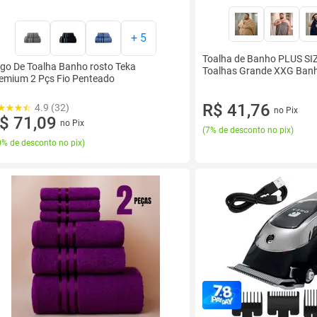
+
5
Toalha de Banho PLUS SI
go De Toalha Banho rosto Teka
Toalhas Grande XXG Ban
emium 2 Pçs Fio Penteado
R$ 41,76
4.9 (32)
no Pix
$ 71,09
no Pix
(
7% de desconto no pix
)
% de desconto no pix
)