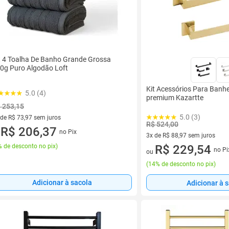
t 4 Toalha De Banho Grande Grossa
0g Puro Algodão Loft
Kit Acessórios Para Banhe
5.0 (4)
premium Kazartte
 253,15
5.0 (3)
 de R$ 73,97 sem juros
R$ 524,00
ez de R$ 73,97 sem juros
R$ 206,37
no Pix
u
3x de R$ 88,97 sem juros
 de desconto no pix
)
3 vez de R$ 88,97 sem juros
R$ 229,54
no Pi
ou
(
14% de desconto no pix
)
Adicionar à sacola
Adicionar à 