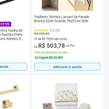
Toalheiro Térmico Larcant de Parede
Branco 220V Grande 70x57cm 50W
:17:19
5.0 (4)
Porta Toalha de
R$ 699,99
 e Gancho Preto
Furo Adesivo 3M
7x de R$ 79,96 sem juros
7 vez de R$ 79,96 sem juros
R$ 503,78
no Pix
ou
(
10% de desconto no pix
)
Cupom
R$ 25 OFF
sacola
Adicionar à sacola