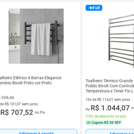
Full
alheiro Elétrico 4 Barras Elegance
Toalheiro Térmico Grande
umínio Bivolt Preto cor:Preto
Polido Bivolt Com Control
Temperatura e Timer Fio 
 729,40
10x de R$ 116,01 sem juros
 de R$ 101,07 sem juros
10 vez de R$ 116,01 sem juro
R$ 1.044,07
n
ou
ez de R$ 101,07 sem juros
R$ 707,52
no Pix
u
(
10% de desconto no pix
)
Cupom
R$ 50 OFF
Adicionar à sacola
Adicionar à 