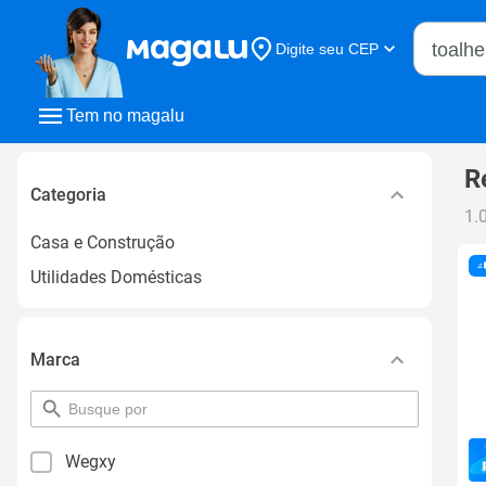
Buscar n
Digite seu CEP
Buscar
Tem no magalu
R
Categoria
1.
Casa e Construção
Utilidades Domésticas
Marca
pesquisar
por
filtro
Wegxy