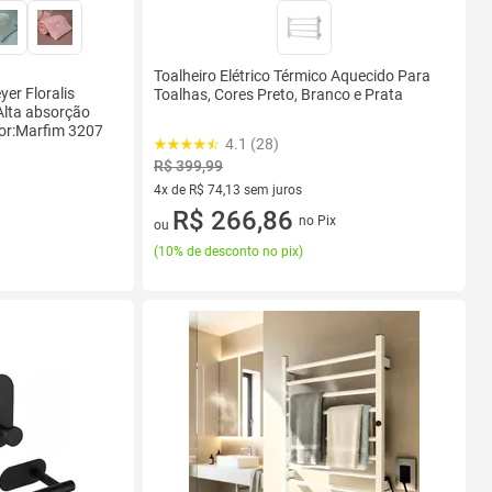
Toalheiro Elétrico Térmico Aquecido Para
er Floralis
Toalhas, Cores Preto, Branco e Prata
Alta absorção
or:Marfim 3207
4.1 (28)
R$ 399,99
4x de R$ 74,13 sem juros
4 vez de R$ 74,13 sem juros
R$ 266,86
no Pix
ou
(
10% de desconto no pix
)