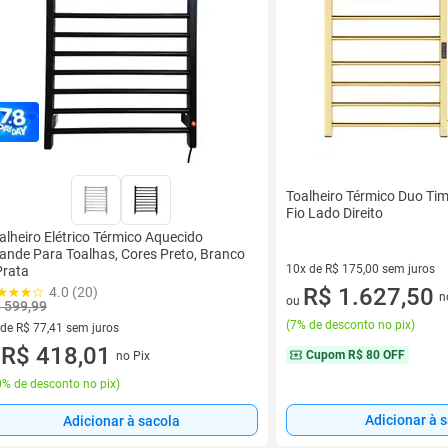
Toalheiro Térmico Duo Time
Fio Lado Direito
alheiro Elétrico Térmico Aquecido
ande Para Toalhas, Cores Preto, Branco
10x de R$ 175,00 sem juros
Prata
10 vez de R$ 175,00 sem juro
R$ 1.627,50
4.0 (20)
n
ou
 599,99
(
7% de desconto no pix
)
 de R$ 77,41 sem juros
ez de R$ 77,41 sem juros
R$ 418,01
Cupom
R$ 80 OFF
no Pix
u
% de desconto no pix
)
Adicionar à 
Adicionar à sacola