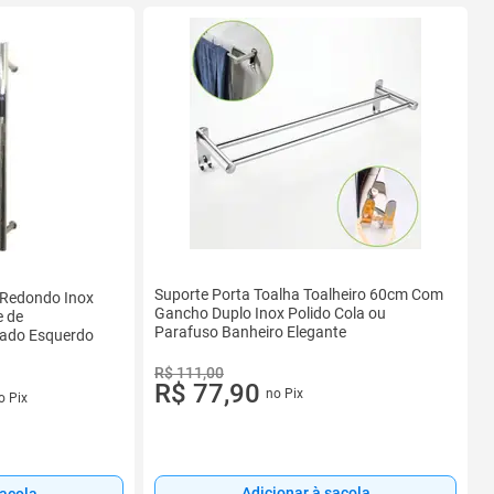
Suporte Porta Toalha Toalheiro 60cm Com
 Redondo Inox
Gancho Duplo Inox Polido Cola ou
e de
Parafuso Banheiro Elegante
Lado Esquerdo
R$ 111,00
R$ 77,90
s
no Pix
o Pix
Adicionar à sacola
sacola