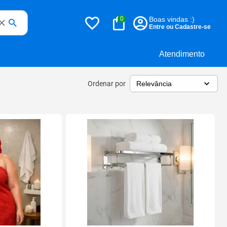
0
Boas vindas :)
Entre ou Cadastre-se
Atendimento
Ordenar por