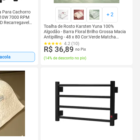
a Para Cachorro
+
2
e 10W 7000 RPM
CD Recarregavel
Toalha de Rosto Karsten Yuna 100%
Algodão - Barra Floral Brilho Grossa Macia
Antipilling - 48 x 80 Cor:Verde Matcha
4020
4.2 (10)
R$ 36,89
no Pix
sacola
(
14% de desconto no pix
)