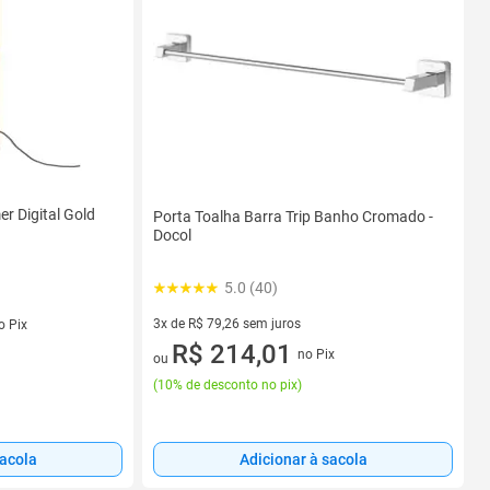
r Digital Gold
Porta Toalha Barra Trip Banho Cromado -
Docol
5.0 (40)
s
3x de R$ 79,26 sem juros
o Pix
3 vez de R$ 79,26 sem juros
R$ 214,01
no Pix
ou
(
10% de desconto no pix
)
Adicionar à sacola
sacola