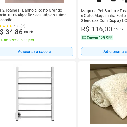
T 2 Toalhas - Banho e Rosto Grande
Maquina Pet Banho e Tos
cia 100% Algodão Seca Rápido Ótima
e Gato, Maquininha Fort
sorção
Silenciosa Com Display L
USB
5.0 (2)
R$ 116,00
no Pix
$ 34,86
no Pix
Cupom
10% OFF
% de desconto no pix
)
Adicionar à sacola
Adicionar à 