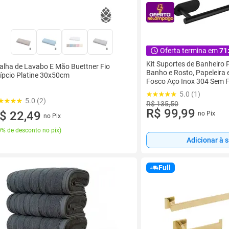
Oferta termina em
71
Kit Suportes de Banheiro 
alha de Lavabo E Mão Buettner Fio
Banho e Rosto, Papeleira
ípcio Platine 30x50cm
Fosco Aço Inox 304 Sem 
4 peças
5.0 (1)
5.0 (2)
R$ 135,50
R$ 99,99
$ 22,49
no Pix
no Pix
% de desconto no pix
)
Adicionar à 
Full