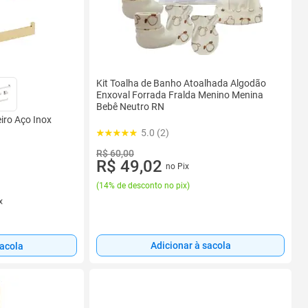
Kit Toalha de Banho Atoalhada Algodão
Enxoval Forrada Fralda Menino Menina
Bebê Neutro RN
iro Aço Inox
5.0 (2)
R$ 60,00
R$ 49,02
no Pix
(
14% de desconto no pix
)
x
Adicionar à sacola
sacola