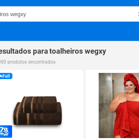
o Magalu
esultados para
toalheiros wegxy
000 produtos encontrados
Full