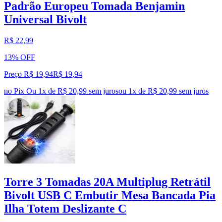
Padrão Europeu Tomada Benjamin
Universal Bivolt
R$ 22,99
13% OFF
Preço R$ 19,94
R$
19
,
94
no Pix
Ou 1x de R$ 20,99 sem juros
ou
1
x de
R$ 20,99
sem juros
Torre 3 Tomadas 20A Multiplug Retrátil
Bivolt USB C Embutir Mesa Bancada Pia
Ilha Totem Deslizante C