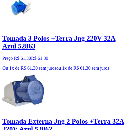
Tomada 3 Polos +Terra Jng 220V 32A
Azul 52863
Preço R$ 61,30
R$
61
,
30
Ou 1x de R$ 61,30 sem juros
ou
1
x de
R$ 61,30
sem juros
Tomada Externa Jng 2 Polos +Terra 32A
220V Azul 52862