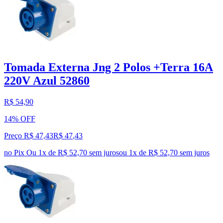
Tomada Externa Jng 2 Polos +Terra 16A
220V Azul 52860
R$ 54,90
14% OFF
Preço R$ 47,43
R$
47
,
43
no Pix
Ou 1x de R$ 52,70 sem juros
ou
1
x de
R$ 52,70
sem juros