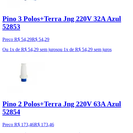
Pino 3 Polos+Terra Jng 220V 32A Azul
52853
Preço R$ 54,29
R$
54
,
29
Ou 1x de R$ 54,29 sem juros
ou
1
x de
R$ 54,29
sem juros
Pino 2 Polos+Terra Jng 220V 63A Azul
52854
Preço R$ 173,46
R$
173
,
46