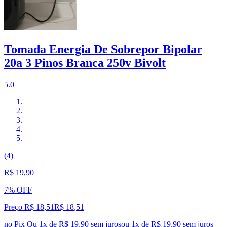
Tomada Energia De Sobrepor Bipolar
20a 3 Pinos Branca 250v Bivolt
5.0
(4)
R$ 19,90
7% OFF
Preço R$ 18,51
R$
18
,
51
no Pix
Ou 1x de R$ 19,90 sem juros
ou
1
x de
R$ 19,90
sem juros