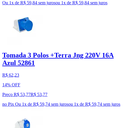
Ou 1x de R$ 59,84 sem juros
ou
1
x de
R$ 59,84
sem juros
Tomada 3 Polos +Terra Jng 220V 16A
Azul 52861
R$ 62,23
14% OFF
Preço R$ 53,77
R$
53
,
77
no Pix
Ou 1x de R$ 59,74 sem juros
ou
1
x de
R$ 59,74
sem juros