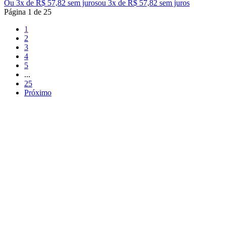
Ou 3x de R$ 57,82 sem juros
ou
3
x de
R$ 57,82
sem juros
Página
1
de
25
1
2
3
4
5
...
25
Próximo