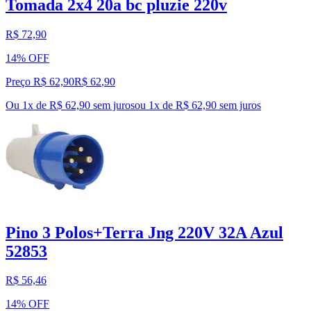
Tomada 2x4 20a bc pluzie 220v
R$ 72,90
14% OFF
Preço R$ 62,90
R$
62
,
90
Ou 1x de R$ 62,90 sem juros
ou
1
x de
R$ 62,90
sem juros
Pino 3 Polos+Terra Jng 220V 32A Azul
52853
R$ 56,46
14% OFF