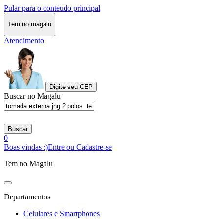
Pular para o conteudo principal
Tem no magalu
Atendimento
Digite seu CEP
Buscar no Magalu
Buscar
0
Boas vindas :)
Entre ou Cadastre-se
Tem no Magalu
Departamentos
Celulares e Smartphones