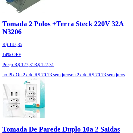
Tomada 2 Polos +Terra Steck 220V 32A
N3206
R$ 147,35
14% OFF
Preço R$ 127,31
R$
127
,
31
no Pix
Ou 2x de R$ 70,73 sem juros
ou
2
x de
R$ 70,73
sem juros
Tomada De Parede Duplo 10a 2 Saídas