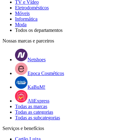
TV e Vídeo
Eletrodomésticos
Móveis
Informática
Moda
Todos os departamentos
Nossas marcas e parceiros
Netshoes
Epoca Cosméticos
KaBuM!
AliExpress
Todas as marcas
Todas as categorias
Todas as subcategorias
Serviços e benefícios
Cartão Luiza