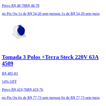
Preço R$ 48,78
R$
48
,
78
no Pix
Ou 1x de R$ 54,20 sem juros
ou
1
x de
R$ 54,20
sem juros
Tomada 3 Polos +Terra Steck 220V 63A
4509
R$ 485,83
14% OFF
Preço R$ 419,76
R$
419
,
76
no Pix
Ou 6x de R$ 77,73 sem juros
ou
6
x de
R$ 77,73
sem juros