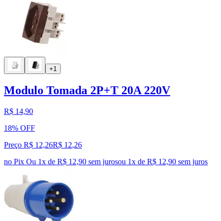
+1
Modulo Tomada 2P+T 20A 220V
R$ 14,90
18% OFF
Preço R$ 12,26
R$
12
,
26
no Pix
Ou 1x de R$ 12,90 sem juros
ou
1
x de
R$ 12,90
sem juros