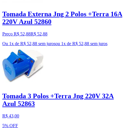
Tomada Externa Jng 2 Polos +Terra 16A
220V Azul 52860
Preço R$ 52,88
R$
52
,
88
Ou 1x de R$ 52,88 sem juros
ou
1
x de
R$ 52,88
sem juros
Tomada 3 Polos +Terra Jng 220V 32A
Azul 52863
R$ 43,00
5% OFF