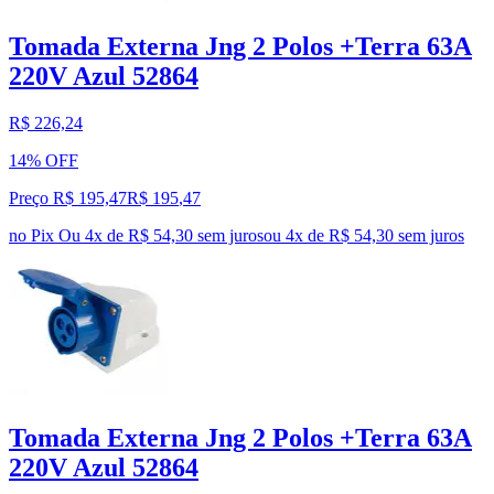
Tomada Externa Jng 2 Polos +Terra 63A
220V Azul 52864
R$ 226,24
14% OFF
Preço R$ 195,47
R$
195
,
47
no Pix
Ou 4x de R$ 54,30 sem juros
ou
4
x de
R$ 54,30
sem juros
Tomada Externa Jng 2 Polos +Terra 63A
220V Azul 52864