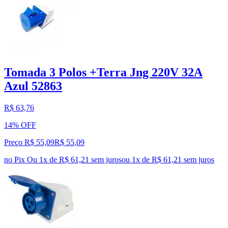
Tomada 3 Polos +Terra Jng 220V 32A
Azul 52863
R$ 63,76
14% OFF
Preço R$ 55,09
R$
55
,
09
no Pix
Ou 1x de R$ 61,21 sem juros
ou
1
x de
R$ 61,21
sem juros