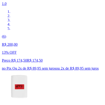
1.0
(6)
R$ 200,00
13% OFF
Preço R$ 174,50
R$
174
,
50
no Pix
Ou 2x de R$ 89,95 sem juros
ou
2
x de
R$ 89,95
sem juros