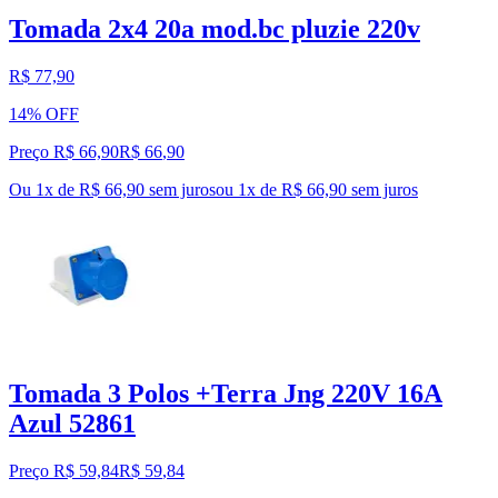
Tomada 2x4 20a mod.bc pluzie 220v
R$ 77,90
14% OFF
Preço R$ 66,90
R$
66
,
90
Ou 1x de R$ 66,90 sem juros
ou
1
x de
R$ 66,90
sem juros
Tomada 3 Polos +Terra Jng 220V 16A
Azul 52861
Preço R$ 59,84
R$
59
,
84