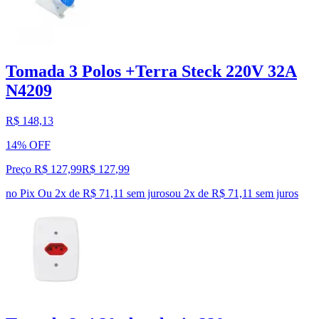
Tomada 3 Polos +Terra Steck 220V 32A
N4209
R$ 148,13
14% OFF
Preço R$ 127,99
R$
127
,
99
no Pix
Ou 2x de R$ 71,11 sem juros
ou
2
x de
R$ 71,11
sem juros