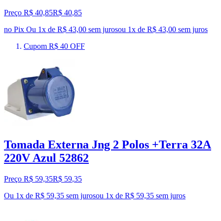
Preço R$ 40,85
R$
40
,
85
no Pix
Ou 1x de R$ 43,00 sem juros
ou
1
x de
R$ 43,00
sem juros
Cupom R$ 40 OFF
Tomada Externa Jng 2 Polos +Terra 32A
220V Azul 52862
Preço R$ 59,35
R$
59
,
35
Ou 1x de R$ 59,35 sem juros
ou
1
x de
R$ 59,35
sem juros