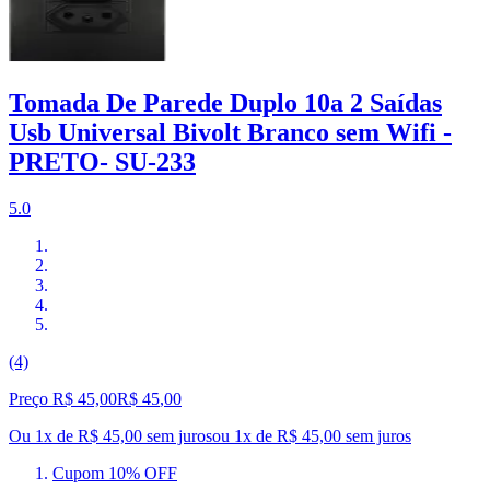
Tomada De Parede Duplo 10a 2 Saídas
Usb Universal Bivolt Branco sem Wifi -
PRETO- SU-233
5.0
(4)
Preço R$ 45,00
R$
45
,
00
Ou 1x de R$ 45,00 sem juros
ou
1
x de
R$ 45,00
sem juros
Cupom 10% OFF