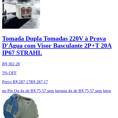
Tomada Dupla Tomadas 220V à Prova
D'Água com Visor Basculante 2P+T 20A
IP67 STRAHL
R$ 302,28
5% OFF
Preço R$ 287,17
R$
287
,
17
no Pix
Ou 4x de R$ 75,57 sem juros
ou
4
x de
R$ 75,57
sem juros