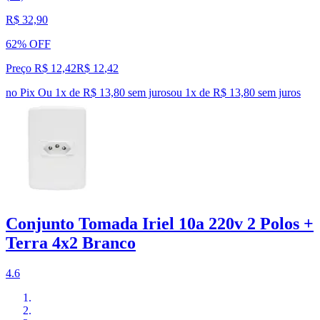
R$ 32,90
62% OFF
Preço R$ 12,42
R$
12
,
42
no Pix
Ou 1x de R$ 13,80 sem juros
ou
1
x de
R$ 13,80
sem juros
Conjunto Tomada Iriel 10a 220v 2 Polos +
Terra 4x2 Branco
4.6