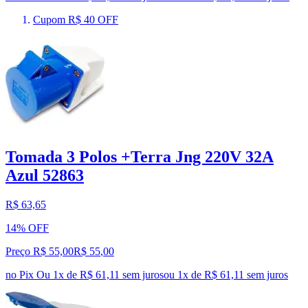
Cupom R$ 40 OFF
Tomada 3 Polos +Terra Jng 220V 32A
Azul 52863
R$ 63,65
14% OFF
Preço R$ 55,00
R$
55
,
00
no Pix
Ou 1x de R$ 61,11 sem juros
ou
1
x de
R$ 61,11
sem juros