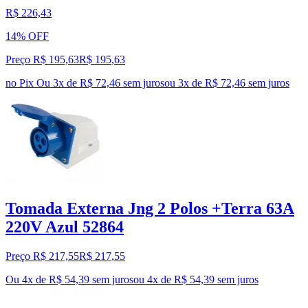
R$ 226,43
14% OFF
Preço R$ 195,63
R$
195
,
63
no Pix
Ou 3x de R$ 72,46 sem juros
ou
3
x de
R$ 72,46
sem juros
Tomada Externa Jng 2 Polos +Terra 63A
220V Azul 52864
Preço R$ 217,55
R$
217
,
55
Ou 4x de R$ 54,39 sem juros
ou
4
x de
R$ 54,39
sem juros