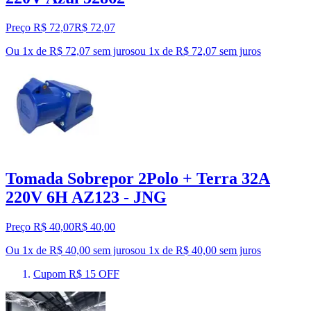
Preço R$ 72,07
R$
72
,
07
Ou 1x de R$ 72,07 sem juros
ou
1
x de
R$ 72,07
sem juros
Tomada Sobrepor 2Polo + Terra 32A
220V 6H AZ123 - JNG
Preço R$ 40,00
R$
40
,
00
Ou 1x de R$ 40,00 sem juros
ou
1
x de
R$ 40,00
sem juros
Cupom R$ 15 OFF