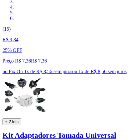
(15)
R$ 9,84
25% OFF
Preço R$ 7,36
R$
7
,
36
no Pix
Ou 1x de R$ 8,56 sem juros
ou
1
x de
R$ 8,56
sem juros
+ 2 kits
Kit Adaptadores Tomada Universal