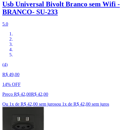
Usb Universal Bivolt Branco sem Wifi -
BRANCO- SU-233
5.0
(4)
R$ 49,00
14% OFF
Preço R$ 42,00
R$
42
,
00
Ou 1x de R$ 42,00 sem juros
ou
1
x de
R$ 42,00
sem juros